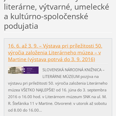
literárne, výtvarné, umelecké
a kultúrno-spoločenské
podujatia
16. 6. až 3. 9. – Výstava pri príležitosti 50.
výročia založenia Literárneho múzea – v
Martine (výstava potrvá do 3. 9. 2016)
SLOVENSKÁ NÁRODNÁ KNIŽNICA –
LITERÁRNE MÚZEUM pozýva na
výstavu pri príležitosti 50. výročia založenia Literárneho
múzea VŠETKO NAJLEPŠIE! od 16. júna do 3. septembra
2016 o 16.00 hod. v Literárnom múzeum SNK na ul. M.
R. Štefánika 11 v Martine. Otvorené: v utorok až sobotu
od 8.00 do 16.00...