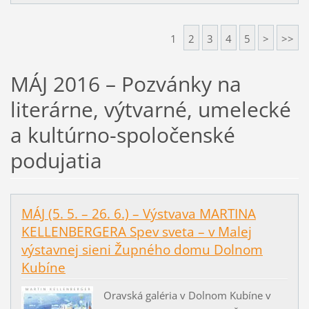
1
2
3
4
5
>
>>
MÁJ 2016 – Pozvánky na
literárne, výtvarné, umelecké
a kultúrno-spoločenské
podujatia
MÁJ (5. 5. – 26. 6.) – Výstvava MARTINA
KELLENBERGERA Spev sveta – v Malej
výstavnej sieni Župného domu Dolnom
Kubíne
Oravská galéria v Dolnom Kubíne v