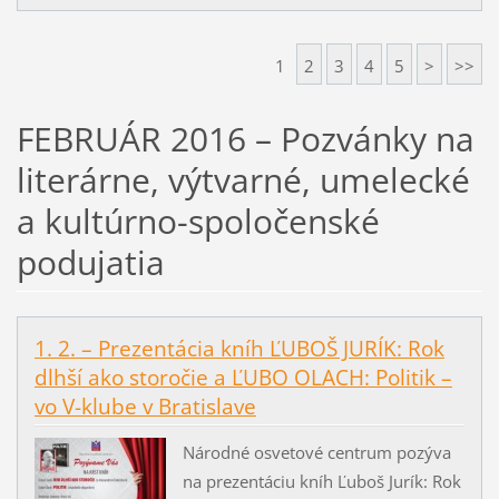
1
2
3
4
5
>
>>
FEBRUÁR 2016 – Pozvánky na
literárne, výtvarné, umelecké
a kultúrno-spoločenské
podujatia
1. 2. – Prezentácia kníh ĽUBOŠ JURÍK: Rok
dlhší ako storočie a ĽUBO OLACH: Politik –
vo V-klube v Bratislave
Národné osvetové centrum pozýva
na prezentáciu kníh Ľuboš Jurík: Rok