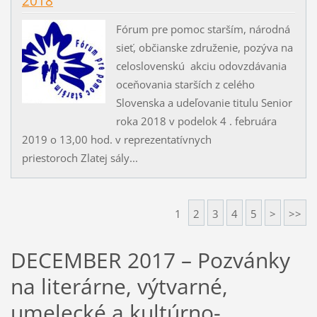
2018
Fórum pre pomoc starším, národná
sieť, občianske združenie, pozýva na
celoslovenskú akciu odovzdávania
oceňovania starších z celého
Slovenska a udeľovanie titulu Senior
roka 2018 v podelok 4 . februára
2019 o 13,00 hod. v reprezentatívnych
priestoroch Zlatej sály...
1
2
3
4
5
>
>>
DECEMBER 2017 – Pozvánky
na literárne, výtvarné,
umelecké a kultúrno-