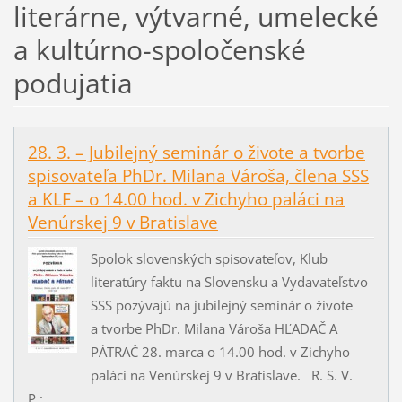
literárne, výtvarné, umelecké
a kultúrno-spoločenské
podujatia
28. 3. – Jubilejný seminár o živote a tvorbe
spisovateľa PhDr. Milana Vároša, člena SSS
a KLF – o 14.00 hod. v Zichyho paláci na
Venúrskej 9 v Bratislave
Spolok slovenských spisovateľov, Klub
literatúry faktu na Slovensku a Vydavateľstvo
SSS pozývajú na jubilejný seminár o živote
a tvorbe PhDr. Milana Vároša HĽADAČ A
PÁTRAČ 28. marca o 14.00 hod. v Zichyho
paláci na Venúrskej 9 v Bratislave. R. S. V.
P.:...