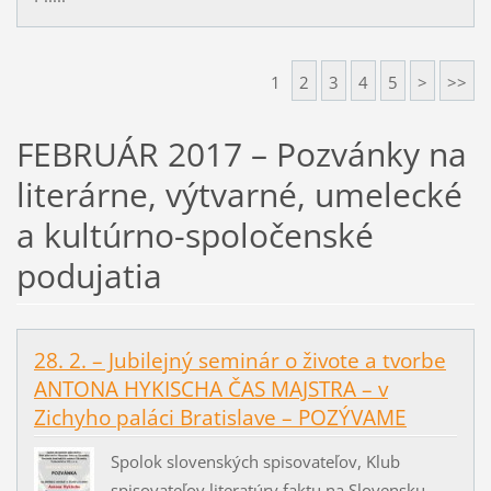
1
2
3
4
5
>
>>
FEBRUÁR 2017 – Pozvánky na
literárne, výtvarné, umelecké
a kultúrno-spoločenské
podujatia
28. 2. – Jubilejný seminár o živote a tvorbe
ANTONA HYKISCHA ČAS MAJSTRA – v
Zichyho paláci Bratislave – POZÝVAME
Spolok slovenských spisovateľov, Klub
spisovateľov literatúry faktu na Slovensku,