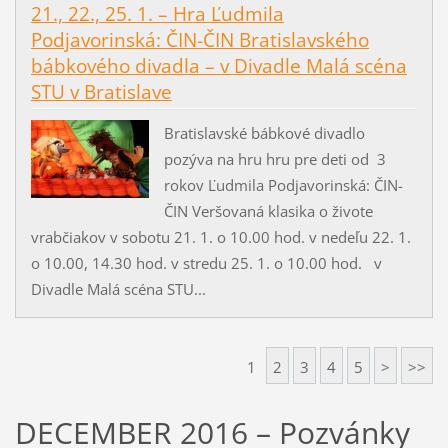
21., 22., 25. 1. – Hra Ľudmila
Podjavorinská: ČIN-ČIN Bratislavského
bábkového divadla – v Divadle Malá scéna
STU v Bratislave
Bratislavské bábkové divadlo
pozýva na hru hru pre deti od 3
rokov Ľudmila Podjavorinská: ČIN-
ČIN Veršovaná klasika o živote
vrabčiakov v sobotu 21. 1. o 10.00 hod. v nedeľu 22. 1.
o 10.00, 14.30 hod. v stredu 25. 1. o 10.00 hod. v
Divadle Malá scéna STU...
1
2
3
4
5
>
>>
DECEMBER 2016 – Pozvánky