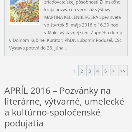
zriaďovateľskej pôsobnosti Žilinského
kraja pozýva na vernisáž výstavy
MARTINA KELLENBERGERA Spev sveta
vo štvrtok 5. mája 2016 o 16,30 hod.
v Malej výstavnej sieni Župného domu
v Dolnom Kubíne. Kurátor: PhDr. Ľubomír Podušel, CSc.
Výstava potrvá do 26. júna...
1
2
3
4
5
>
>>
APRÍL 2016 – Pozvánky na
literárne, výtvarné, umelecké
a kultúrno-spoločenské
podujatia