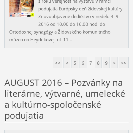
širokú verejnosť na výstavu v rámci
podujatia Európsky deň židovskej kultúry
Znovuobjavené dedičstvo v nedeľu 4. 9.
2016 od 10.00 do 16.00 hod. do
Ortodoxnej synagógy a Židovského komunitného
múzea na Heydukovej ul. 11 –...
<<
<
5
6
7
8
9
>
>>
AUGUST 2016 – Pozvánky na
literárne, výtvarné, umelecké
a kultúrno-spoločenské
podujatia