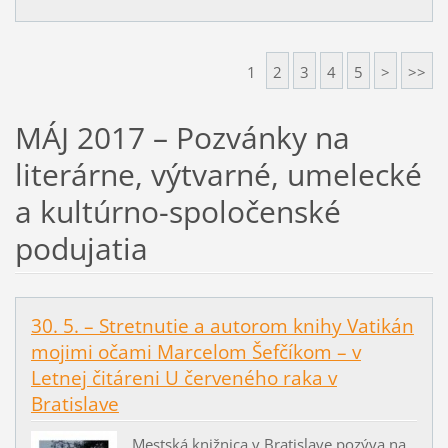
1
2
3
4
5
>
>>
MÁJ 2017 – Pozvánky na
literárne, výtvarné, umelecké
a kultúrno-spoločenské
podujatia
30. 5. – Stretnutie a autorom knihy Vatikán
mojimi očami Marcelom Šefčíkom – v
Letnej čitáreni U červeného raka v
Bratislave
Mestská knižnica v Bratislave pozýva na