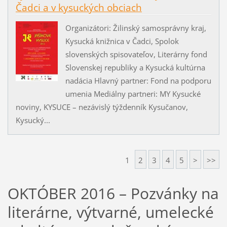
Čadci a v kysuckých obciach
Organizátori: Žilinský samosprávny kraj,
Kysucká knižnica v Čadci, Spolok
slovenských spisovateľov, Literárny fond
Slovenskej republiky a Kysucká kultúrna
nadácia Hlavný partner: Fond na podporu
umenia Mediálny partneri: MY Kysucké
noviny, KYSUCE – nezávislý týždenník Kysučanov,
Kysucký...
1
2
3
4
5
>
>>
OKTÓBER 2016 – Pozvánky na
literárne, výtvarné, umelecké