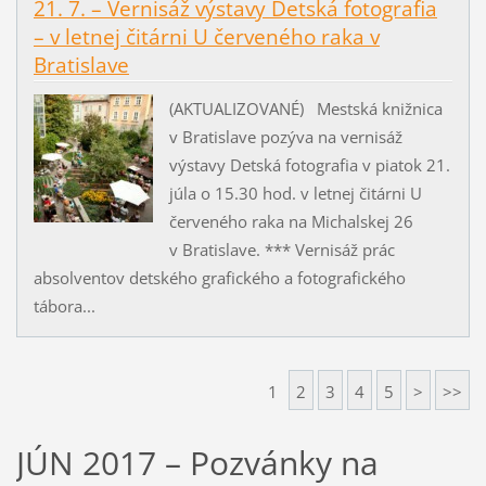
21. 7. – Vernisáž výstavy Detská fotografia
– v letnej čitárni U červeného raka v
Bratislave
(AKTUALIZOVANÉ) Mestská knižnica
v Bratislave pozýva na vernisáž
výstavy Detská fotografia v piatok 21.
júla o 15.30 hod. v letnej čitárni U
červeného raka na Michalskej 26
v Bratislave. *** Vernisáž prác
absolventov detského grafického a fotografického
tábora...
1
2
3
4
5
>
>>
JÚN 2017 – Pozvánky na