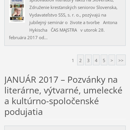
Združenie kresťanských seniorov Slovenska,
Vydavateľstvo SSS, s. r. o., pozývajú na
jubilejný seminár o živote a tvorbe Antona
Hykischa ČAS MAJSTRA v utorok 28.
februára 2017 od...
1
2
3
4
5
>
>>
JANUÁR 2017 – Pozvánky na
literárne, výtvarné, umelecké
a kultúrno-spoločenské
podujatia