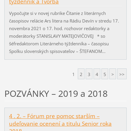
týždenník a Tvorba
Vypočujte si v novej rubrike Čítanie z literárnych
časopisov relácie Ars litera na Rádiu Devín v stredu 17.
novembra 2021 o 17. hod. rozhovor redaktorky a
moderátorky STANISLAVY MATEJOVIČOVEJ * so
šéfredaktorom Literárneho týždenníka – časopisu
Spolku slovenských spisovateľov – ŠTEFANOM...
1
2
3
4
5
>
>>
POZVÁNKY – 2019 a 2018
4 . 2. – Fórum pre pomoc starším –
udeľovanie ocenení a titulu Senior roka