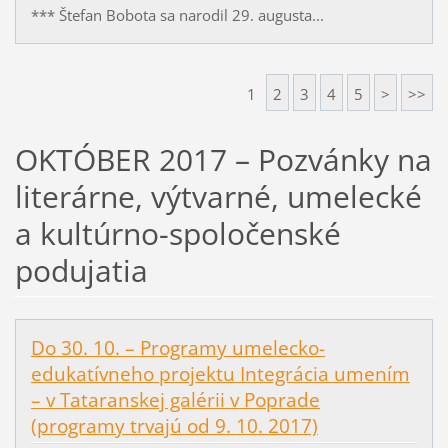
*** Štefan Bobota sa narodil 29. augusta...
1
2
3
4
5
>
>>
OKTÓBER 2017 – Pozvánky na
literárne, výtvarné, umelecké
a kultúrno-spoločenské
podujatia
Do 30. 10. – Programy umelecko-
edukatívneho projektu Integrácia umením
– v Tataranskej galérii v Poprade
(programy trvajú od 9. 10. 2017)