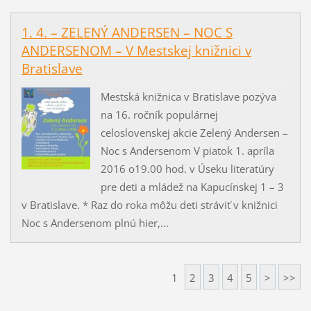
1. 4. – ZELENÝ ANDERSEN – NOC S
ANDERSENOM – V Mestskej knižnici v
Bratislave
Mestská knižnica v Bratislave pozýva
na 16. ročník populárnej
celoslovenskej akcie Zelený Andersen –
Noc s Andersenom V piatok 1. apríla
2016 o19.00 hod. v Úseku literatúry
pre deti a mládež na Kapucínskej 1 – 3
v Bratislave. * Raz do roka môžu deti stráviť v knižnici
Noc s Andersenom plnú hier,...
1
2
3
4
5
>
>>