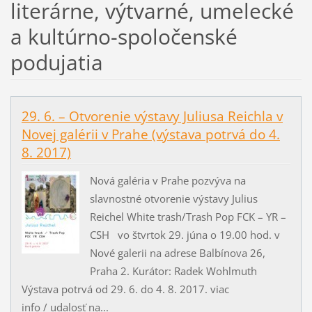
literárne, výtvarné, umelecké
a kultúrno-spoločenské
podujatia
29. 6. – Otvorenie výstavy Juliusa Reichla v
Novej galérii v Prahe (výstava potrvá do 4.
8. 2017)
Nová galéria v Prahe pozvýva na
slavnostné otvorenie výstavy Julius
Reichel White trash/Trash Pop FCK – YR –
CSH vo štvrtok 29. júna o 19.00 hod. v
Nové galerii na adrese Balbínova 26,
Praha 2. Kurátor: Radek Wohlmuth
Výstava potrvá od 29. 6. do 4. 8. 2017. viac
info / udalosť na...