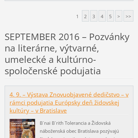
1
2
3
4
5
>
>>
SEPTEMBER 2016 – Pozvánky
na literárne, výtvarné,
umelecké a kultúrno-
spoločenské podujatia
4. 9. – Výstava Znovuobjavené dedičstvo – v
rámci podujatia Európsky deň židovskej
kultúry – v Bratislave
B´nai B´rith Tolerancia a Židovská
náboženská obec Bratislava pozývajú