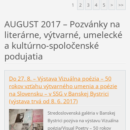
1
2
3
4
5
>
>>
AUGUST 2017 – Pozvánky na
literárne, výtvarné, umelecké
a kultúrno-spoločenské
podujatia
Do 27. 8. – Výstava Vizuálna poézia – 50
rokov vzťahu výtvarného umenia a poézie
na Slovensku – v SSG v Banskej Bystrici
(výstava trvá od 8. 6. 2017)
Stredoslovenská galéria v Banskej
Bystrici pozýva na výstavu Vizuálna
poézia/Visual Poetry – 50 rokov