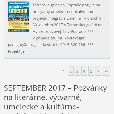
Tatranská galéria v Poprade pozýva na
programy umelecko-edukatívneho
projektu Integrácia umením v dňoch 9. –
30. októbra 2017 v Tatranskej galérii na
Hviezdoslavovej 12 v Poprade. ***
V prípade záujmu kontaktujte:
padagog@tatragaleria.sk, tel.: 0915 620 756. ***
Projekt je...
1
2
3
4
5
>
>>
SEPTEMBER 2017 – Pozvánky
na literárne, výtvarné,
umelecké a kultúrno-