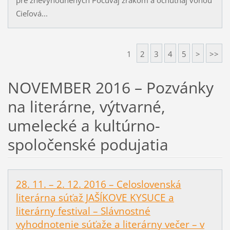
Cieľová...
1
2
3
4
5
>
>>
NOVEMBER 2016 – Pozvánky
na literárne, výtvarné,
umelecké a kultúrno-
spoločenské podujatia
28. 11. – 2. 12. 2016 – Celoslovenská
literárna súťaž JAŠÍKOVE KYSUCE a
literárny festival – Slávnostné
vyhodnotenie súťaže a literárny večer – v