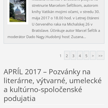
stretnurie Marcelom Šefčíkom, autorom
knihy Vatikán mojimi očami, v stredu 30.
mája 2017 o 18.00 hod. v Letnej čitáreni
U červeného raka na Michalskej 26 v
Bratislave. Účinkuje autor Marcel Šefčík a
moderátor Dado Nagy.Hudobný hosť: Zuzana...
1
2
3
4
5
>
>>
APRÍL 2017 – Pozvánky na
literárne, výtvarné, umelecké
a kultúrno-spoločenské
podujatia