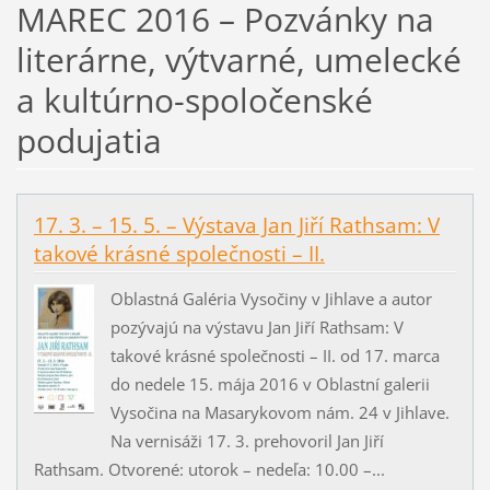
MAREC 2016 – Pozvánky na
literárne, výtvarné, umelecké
a kultúrno-spoločenské
podujatia
17. 3. – 15. 5. – Výstava Jan Jiří Rathsam: V
takové krásné společnosti – II.
Oblastná Galéria Vysočiny v Jihlave a autor
pozývajú na výstavu Jan Jiří Rathsam: V
takové krásné společnosti – II. od 17. marca
do nedele 15. mája 2016 v Oblastní galerii
Vysočina na Masarykovom nám. 24 v Jihlave.
Na vernisáži 17. 3. prehovoril Jan Jiří
Rathsam. Otvorené: utorok – nedeľa: 10.00 –...