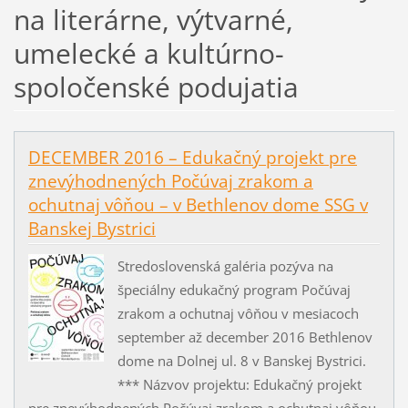
na literárne, výtvarné,
umelecké a kultúrno-
spoločenské podujatia
DECEMBER 2016 – Edukačný projekt pre
znevýhodnených Počúvaj zrakom a
ochutnaj vôňou – v Bethlenov dome SSG v
Banskej Bystrici
Stredoslovenská galéria pozýva na
špeciálny edukačný program Počúvaj
zrakom a ochutnaj vôňou v mesiacoch
september až december 2016 Bethlenov
dome na Dolnej ul. 8 v Banskej Bystrici.
*** Názvov projektu: Edukačný projekt
pre znevýhodnených Počúvaj zrakom a ochutnaj vôňou