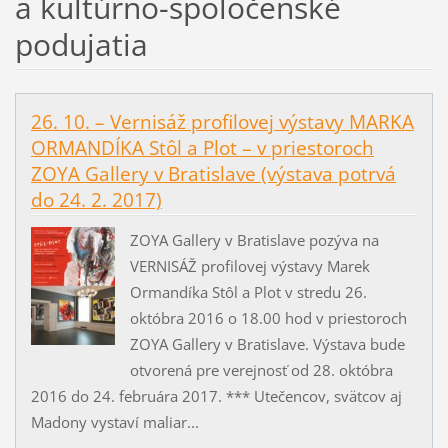
a kultúrno-spoločenské
podujatia
26. 10. – Vernisáž profilovej výstavy MARKA
ORMANDÍKA Stôl a Plot – v priestoroch
ZOYA Gallery v Bratislave (výstava potrvá
do 24. 2. 2017)
ZOYA Gallery v Bratislave pozýva na
VERNISÁŽ profilovej výstavy Marek
Ormandíka Stôl a Plot v stredu 26.
októbra 2016 o 18.00 hod v priestoroch
ZOYA Gallery v Bratislave. Výstava bude
otvorená pre verejnosť od 28. októbra
2016 do 24. februára 2017. *** Utečencov, svätcov aj
Madony vystaví maliar...