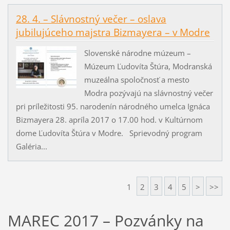
28. 4. – Slávnostný večer – oslava
jubilujúceho majstra Bizmayera – v Modre
Slovenské národne múzeum –
Múzeum Ľudovíta Štúra, Modranská
muzeálna spoločnosť a mesto
Modra pozývajú na slávnostný večer
pri príležitosti 95. narodenín národného umelca Ignáca
Bizmayera 28. apríla 2017 o 17.00 hod. v Kultúrnom
dome Ľudovíta Štúra v Modre. Sprievodný program
Galéria...
1
2
3
4
5
>
>>
MAREC 2017 – Pozvánky na