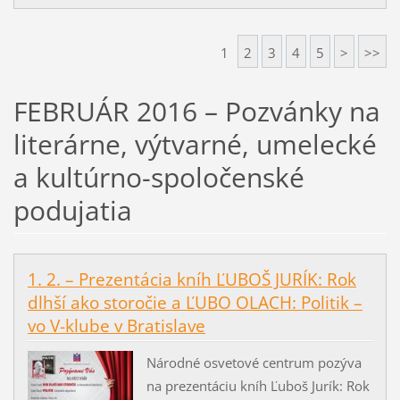
1
2
3
4
5
>
>>
FEBRUÁR 2016 – Pozvánky na
literárne, výtvarné, umelecké
a kultúrno-spoločenské
podujatia
1. 2. – Prezentácia kníh ĽUBOŠ JURÍK: Rok
dlhší ako storočie a ĽUBO OLACH: Politik –
vo V-klube v Bratislave
Národné osvetové centrum pozýva
na prezentáciu kníh Ľuboš Jurík: Rok