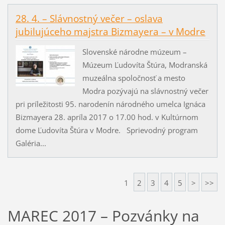
28. 4. – Slávnostný večer – oslava
jubilujúceho majstra Bizmayera – v Modre
Slovenské národne múzeum –
Múzeum Ľudovíta Štúra, Modranská
muzeálna spoločnosť a mesto
Modra pozývajú na slávnostný večer
pri príležitosti 95. narodenín národného umelca Ignáca
Bizmayera 28. apríla 2017 o 17.00 hod. v Kultúrnom
dome Ľudovíta Štúra v Modre. Sprievodný program
Galéria...
1
2
3
4
5
>
>>
MAREC 2017 – Pozvánky na