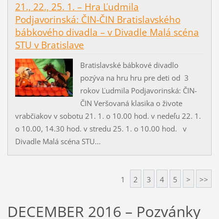
21., 22., 25. 1. – Hra Ľudmila
Podjavorinská: ČIN-ČIN Bratislavského
bábkového divadla – v Divadle Malá scéna
STU v Bratislave
Bratislavské bábkové divadlo
pozýva na hru hru pre deti od 3
rokov Ľudmila Podjavorinská: ČIN-
ČIN Veršovaná klasika o živote
vrabčiakov v sobotu 21. 1. o 10.00 hod. v nedeľu 22. 1.
o 10.00, 14.30 hod. v stredu 25. 1. o 10.00 hod. v
Divadle Malá scéna STU...
1
2
3
4
5
>
>>
DECEMBER 2016 – Pozvánky