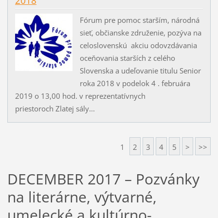
2018
Fórum pre pomoc starším, národná
sieť, občianske združenie, pozýva na
celoslovenskú akciu odovzdávania
oceňovania starších z celého
Slovenska a udeľovanie titulu Senior
roka 2018 v podelok 4 . februára
2019 o 13,00 hod. v reprezentatívnych
priestoroch Zlatej sály...
1
2
3
4
5
>
>>
DECEMBER 2017 – Pozvánky
na literárne, výtvarné,
umelecké a kultúrno-