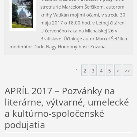
stretnurie Marcelom Šefčíkom, autorom
knihy Vatikán mojimi očami, v stredu 30.
mája 2017 o 18.00 hod. v Letnej čitáreni
U červeného raka na Michalskej 26 v
Bratislave. Účinkuje autor Marcel Šefčík a
moderátor Dado Nagy.Hudobný hosť: Zuzana...
1
2
3
4
5
>
>>
APRÍL 2017 – Pozvánky na
literárne, výtvarné, umelecké
a kultúrno-spoločenské
podujatia