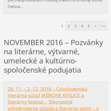
Cieľová...
1
2
3
4
5
>
>>
NOVEMBER 2016 – Pozvánky
na literárne, výtvarné,
umelecké a kultúrno-
spoločenské podujatia
28. 11. – 2. 12. 2016 – Celoslovenská
literárna súťaž JAŠÍKOVE KYSUCE a
literárny festival – Slávnostné
vyhodnotenie súťaže a literárny večer – v