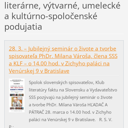
literárne, výtvarné, umelecké
a kultúrno-spoločenské
podujatia
28. 3. – Jubilejný seminár o živote a tvorbe
spisovateľa PhDr. Milana Vároša, člena SSS
a KLF – o 14.00 hod. v Zichyho paláci na
Venúrskej 9 v Bratislave
Spolok slovenských spisovateľov, Klub
literatúry faktu na Slovensku a Vydavateľstvo
SSS pozývajú na jubilejný seminár o živote
a tvorbe PhDr. Milana Vároša HĽADAČ A
PÁTRAČ 28. marca o 14.00 hod. v Zichyho
paláci na Venúrskej 9 v Bratislave. R. S. V.
P.:...