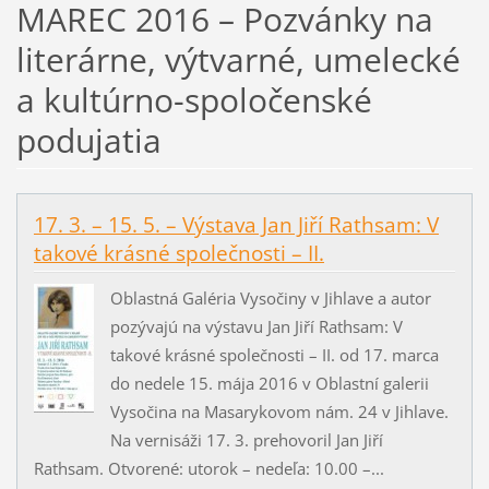
MAREC 2016 – Pozvánky na
literárne, výtvarné, umelecké
a kultúrno-spoločenské
podujatia
17. 3. – 15. 5. – Výstava Jan Jiří Rathsam: V
takové krásné společnosti – II.
Oblastná Galéria Vysočiny v Jihlave a autor
pozývajú na výstavu Jan Jiří Rathsam: V
takové krásné společnosti – II. od 17. marca
do nedele 15. mája 2016 v Oblastní galerii
Vysočina na Masarykovom nám. 24 v Jihlave.
Na vernisáži 17. 3. prehovoril Jan Jiří
Rathsam. Otvorené: utorok – nedeľa: 10.00 –...