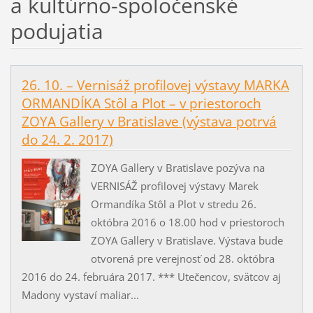
a kultúrno-spoločenské
podujatia
26. 10. – Vernisáž profilovej výstavy MARKA
ORMANDÍKA Stôl a Plot – v priestoroch
ZOYA Gallery v Bratislave (výstava potrvá
do 24. 2. 2017)
ZOYA Gallery v Bratislave pozýva na
VERNISÁŽ profilovej výstavy Marek
Ormandíka Stôl a Plot v stredu 26.
októbra 2016 o 18.00 hod v priestoroch
ZOYA Gallery v Bratislave. Výstava bude
otvorená pre verejnosť od 28. októbra
2016 do 24. februára 2017. *** Utečencov, svätcov aj
Madony vystaví maliar...