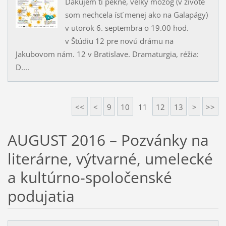
Ďakujem ti pekne, veľký mozog (v živote
som nechcela ísť menej ako na Galapágy)
v utorok 6. septembra o 19.00 hod.
v Štúdiu 12 pre novú drámu na
Jakubovom nám. 12 v Bratislave. Dramaturgia, réžia:
D....
<<
<
9
10
11
12
13
>
>>
AUGUST 2016 – Pozvánky na
literárne, výtvarné, umelecké
a kultúrno-spoločenské
podujatia