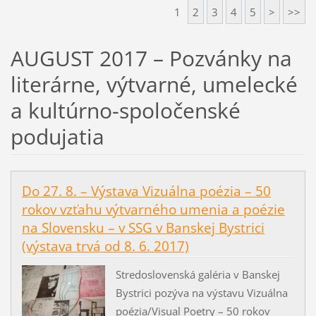
1
2
3
4
5
>
>>
AUGUST 2017 – Pozvánky na
literárne, výtvarné, umelecké
a kultúrno-spoločenské
podujatia
Do 27. 8. – Výstava Vizuálna poézia – 50
rokov vzťahu výtvarného umenia a poézie
na Slovensku – v SSG v Banskej Bystrici
(výstava trvá od 8. 6. 2017)
Stredoslovenská galéria v Banskej
Bystrici pozýva na výstavu Vizuálna
poézia/Visual Poetry – 50 rokov