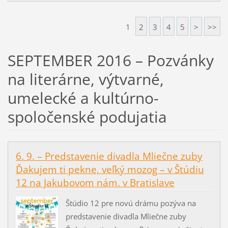
1
2
3
4
5
>
>>
SEPTEMBER 2016 – Pozvánky
na literárne, výtvarné,
umelecké a kultúrno-
spoločenské podujatia
6. 9. – Predstavenie divadla Mliečne zuby
Ďakujem ti pekne, veľký mozog – v Štúdiu
12 na Jakubovom nám. v Bratislave
Štúdio 12 pre novú drámu pozýva na
predstavenie divadla Mliečne zuby