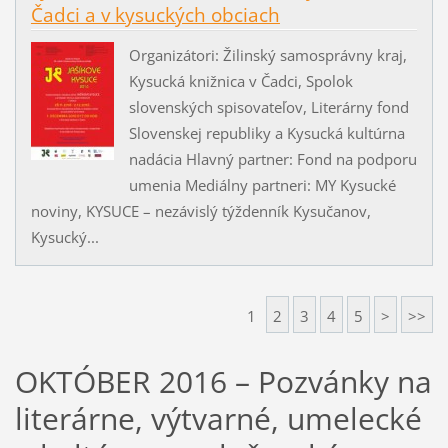
Čadci a v kysuckých obciach
Organizátori: Žilinský samosprávny kraj,
Kysucká knižnica v Čadci, Spolok
slovenských spisovateľov, Literárny fond
Slovenskej republiky a Kysucká kultúrna
nadácia Hlavný partner: Fond na podporu
umenia Mediálny partneri: MY Kysucké
noviny, KYSUCE – nezávislý týždenník Kysučanov,
Kysucký...
1
2
3
4
5
>
>>
OKTÓBER 2016 – Pozvánky na
literárne, výtvarné, umelecké