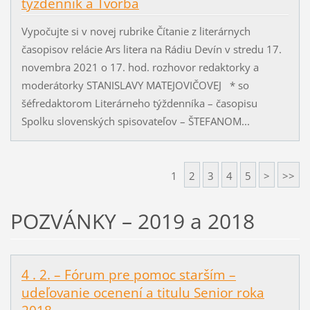
týždenník a Tvorba
Vypočujte si v novej rubrike Čítanie z literárnych
časopisov relácie Ars litera na Rádiu Devín v stredu 17.
novembra 2021 o 17. hod. rozhovor redaktorky a
moderátorky STANISLAVY MATEJOVIČOVEJ * so
šéfredaktorom Literárneho týždenníka – časopisu
Spolku slovenských spisovateľov – ŠTEFANOM...
1
2
3
4
5
>
>>
POZVÁNKY – 2019 a 2018
4 . 2. – Fórum pre pomoc starším –
udeľovanie ocenení a titulu Senior roka