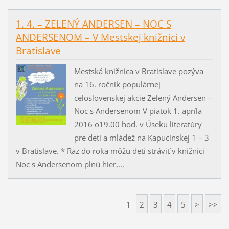
1. 4. – ZELENÝ ANDERSEN – NOC S
ANDERSENOM – V Mestskej knižnici v
Bratislave
Mestská knižnica v Bratislave pozýva
na 16. ročník populárnej
celoslovenskej akcie Zelený Andersen –
Noc s Andersenom V piatok 1. apríla
2016 o19.00 hod. v Úseku literatúry
pre deti a mládež na Kapucínskej 1 – 3
v Bratislave. * Raz do roka môžu deti stráviť v knižnici
Noc s Andersenom plnú hier,...
1
2
3
4
5
>
>>