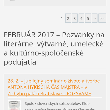
1
2
3
4
5
>
>>
FEBRUÁR 2017 – Pozvánky na
literárne, výtvarné, umelecké
a kultúrno-spoločenské
podujatia
28. 2. – Jubilejný seminár o živote a tvorbe
ANTONA HYKISCHA ČAS MAJSTRA – v
Zichyho paláci Bratislave – POZÝVAME
Spolok slovenských spisovateľov, Klub
spisovateľov literatúry faktu na Slovensku,