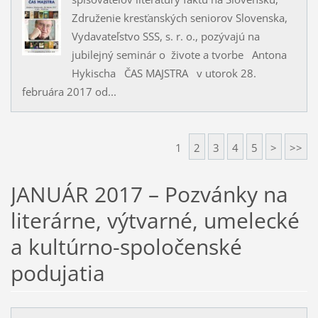
Združenie kresťanských seniorov Slovenska,
Vydavateľstvo SSS, s. r. o., pozývajú na
jubilejný seminár o živote a tvorbe Antona
Hykischa ČAS MAJSTRA v utorok 28.
februára 2017 od...
1
2
3
4
5
>
>>
JANUÁR 2017 – Pozvánky na
literárne, výtvarné, umelecké
a kultúrno-spoločenské
podujatia