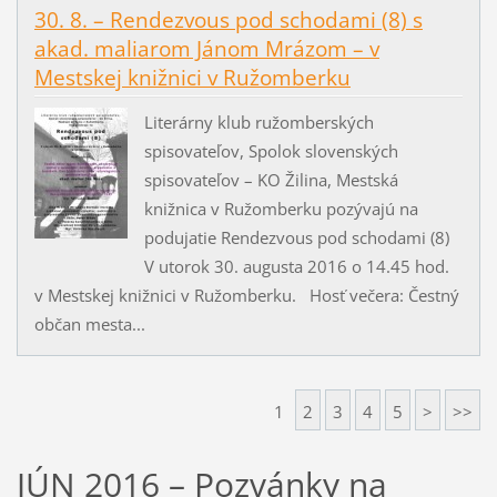
30. 8. – Rendezvous pod schodami (8) s
akad. maliarom Jánom Mrázom – v
Mestskej knižnici v Ružomberku
Literárny klub ružomberských
spisovateľov, Spolok slovenských
spisovateľov – KO Žilina, Mestská
knižnica v Ružomberku pozývajú na
podujatie Rendezvous pod schodami (8)
V utorok 30. augusta 2016 o 14.45 hod.
v Mestskej knižnici v Ružomberku. Hosť večera: Čestný
občan mesta...
1
2
3
4
5
>
>>
JÚN 2016 – Pozvánky na