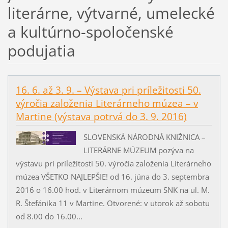
literárne, výtvarné, umelecké
a kultúrno-spoločenské
podujatia
16. 6. až 3. 9. – Výstava pri príležitosti 50.
výročia založenia Literárneho múzea – v
Martine (výstava potrvá do 3. 9. 2016)
SLOVENSKÁ NÁRODNÁ KNIŽNICA –
LITERÁRNE MÚZEUM pozýva na
výstavu pri príležitosti 50. výročia založenia Literárneho
múzea VŠETKO NAJLEPŠIE! od 16. júna do 3. septembra
2016 o 16.00 hod. v Literárnom múzeum SNK na ul. M.
R. Štefánika 11 v Martine. Otvorené: v utorok až sobotu
od 8.00 do 16.00...