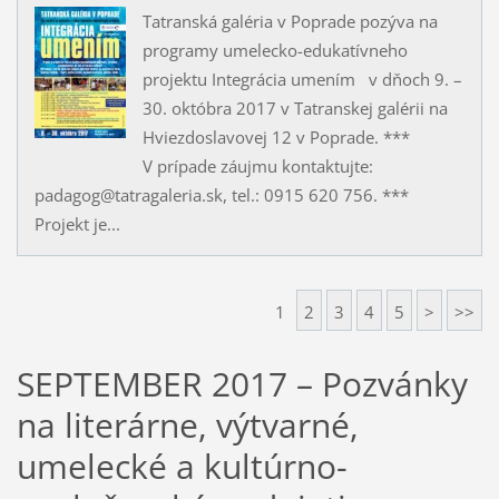
Tatranská galéria v Poprade pozýva na
programy umelecko-edukatívneho
projektu Integrácia umením v dňoch 9. –
30. októbra 2017 v Tatranskej galérii na
Hviezdoslavovej 12 v Poprade. ***
V prípade záujmu kontaktujte:
padagog@tatragaleria.sk, tel.: 0915 620 756. ***
Projekt je...
1
2
3
4
5
>
>>
SEPTEMBER 2017 – Pozvánky
na literárne, výtvarné,
umelecké a kultúrno-