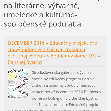
na literárne, výtvarné,
umelecké a kultúrno-
spoločenské podujatia
DECEMBER 2016 – Edukačný projekt pre
znevýhodnených Počúvaj zrakom a
ochutnaj vôňou – v Bethlenov dome SSG v
Banskej Bystrici
Stredoslovenská galéria pozýva na
špeciálny edukačný program Počúvaj
zrakom a ochutnaj vôňou v mesiacoch
september až december 2016 Bethlenov
dome na Dolnej ul. 8 v Banskej Bystrici.
*** Názvov projektu: Edukačný projekt
pre znevýhodnených Počúvaj zrakom a ochutnaj vôňou