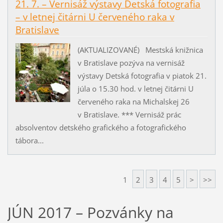
21. 7. – Vernisáž výstavy Detská fotografia
– v letnej čitárni U červeného raka v
Bratislave
(AKTUALIZOVANÉ) Mestská knižnica
v Bratislave pozýva na vernisáž
výstavy Detská fotografia v piatok 21.
júla o 15.30 hod. v letnej čitárni U
červeného raka na Michalskej 26
v Bratislave. *** Vernisáž prác
absolventov detského grafického a fotografického
tábora...
1
2
3
4
5
>
>>
JÚN 2017 – Pozvánky na