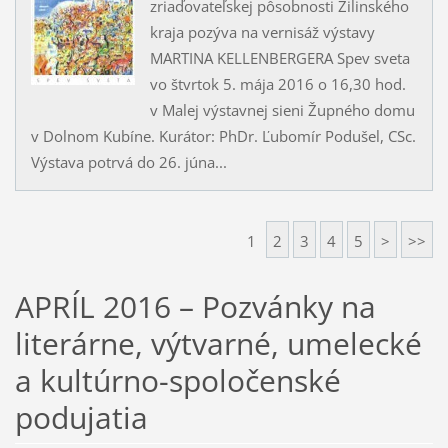
zriaďovateľskej pôsobnosti Žilinského
kraja pozýva na vernisáž výstavy
MARTINA KELLENBERGERA Spev sveta
vo štvrtok 5. mája 2016 o 16,30 hod.
v Malej výstavnej sieni Župného domu
v Dolnom Kubíne. Kurátor: PhDr. Ľubomír Podušel, CSc.
Výstava potrvá do 26. júna...
1
2
3
4
5
>
>>
APRÍL 2016 – Pozvánky na
literárne, výtvarné, umelecké
a kultúrno-spoločenské
podujatia