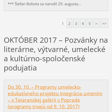
*** Štefan Bobota sa narodil 29. augusta...
1
2
3
4
5
>
>>
OKTÓBER 2017 – Pozvánky na
literárne, výtvarné, umelecké
a kultúrno-spoločenské
podujatia
Do 30. 10. – Programy umelecko-
edukatívneho projektu Integrácia umením
– v Tataranskej galérii v Poprade
(programy trvajú od 9. 10. 2017)