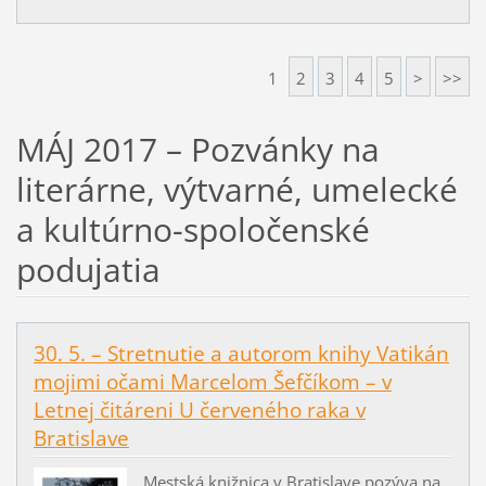
1
2
3
4
5
>
>>
MÁJ 2017 – Pozvánky na
literárne, výtvarné, umelecké
a kultúrno-spoločenské
podujatia
30. 5. – Stretnutie a autorom knihy Vatikán
mojimi očami Marcelom Šefčíkom – v
Letnej čitáreni U červeného raka v
Bratislave
Mestská knižnica v Bratislave pozýva na