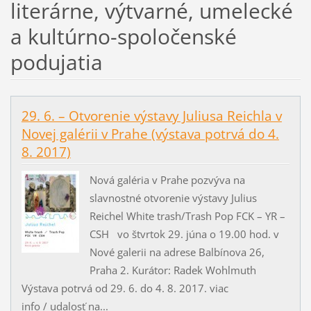
literárne, výtvarné, umelecké
a kultúrno-spoločenské
podujatia
29. 6. – Otvorenie výstavy Juliusa Reichla v
Novej galérii v Prahe (výstava potrvá do 4.
8. 2017)
Nová galéria v Prahe pozvýva na
slavnostné otvorenie výstavy Julius
Reichel White trash/Trash Pop FCK – YR –
CSH vo štvrtok 29. júna o 19.00 hod. v
Nové galerii na adrese Balbínova 26,
Praha 2. Kurátor: Radek Wohlmuth
Výstava potrvá od 29. 6. do 4. 8. 2017. viac
info / udalosť na...