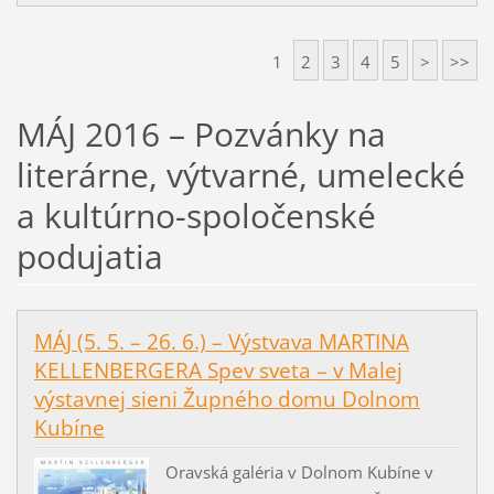
1
2
3
4
5
>
>>
MÁJ 2016 – Pozvánky na
literárne, výtvarné, umelecké
a kultúrno-spoločenské
podujatia
MÁJ (5. 5. – 26. 6.) – Výstvava MARTINA
KELLENBERGERA Spev sveta – v Malej
výstavnej sieni Župného domu Dolnom
Kubíne
Oravská galéria v Dolnom Kubíne v