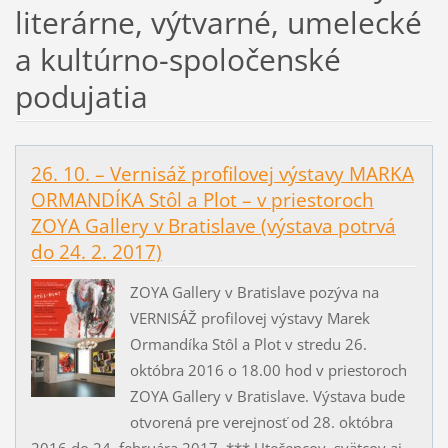
literárne, výtvarné, umelecké
a kultúrno-spoločenské
podujatia
26. 10. – Vernisáž profilovej výstavy MARKA
ORMANDÍKA Stôl a Plot – v priestoroch
ZOYA Gallery v Bratislave (výstava potrvá
do 24. 2. 2017)
ZOYA Gallery v Bratislave pozýva na
VERNISÁŽ profilovej výstavy Marek
Ormandíka Stôl a Plot v stredu 26.
októbra 2016 o 18.00 hod v priestoroch
ZOYA Gallery v Bratislave. Výstava bude
otvorená pre verejnosť od 28. októbra
2016 do 24. februára 2017. *** Utečencov, svätcov aj