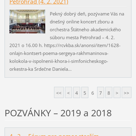
Petrohrad (4. 2. 2021)
Pekný dobrý deň, pozývame Vás na
dnešný online koncert zboru a
orchestra Štátneho akademického
súboru mesta Petrohrad – 4. 2.
2021 o 16.00 h. https://rcvkba.sk/anonsi/item/1628-
onlajn-kontsert-poema-sergeya-rakhmaninova-
kolokola-v-ispolnenii-khora-i-simfonicheskogo-
orkestra-ka Srdečne Daniela...
<<
<
4
5
6
7
8
>
>>
POZVÁNKY – 2019 a 2018