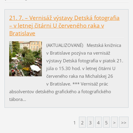
21. 7. – Vernisáž výstavy Detská fotografia
– v letnej čitárni U červeného raka v
Bratislave
(AKTUALIZOVANÉ) Mestská knižnica
v Bratislave pozýva na vernisáž
výstavy Detská fotografia v piatok 21.
júla o 15.30 hod. v letnej čitárni U
červeného raka na Michalskej 26
v Bratislave. *** Vernisáž prác
absolventov detského grafického a fotografického
tábora...
1
2
3
4
5
>
>>