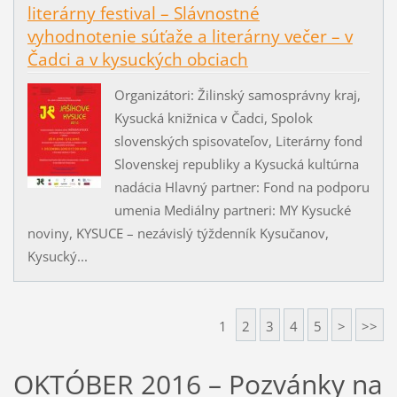
literárny festival – Slávnostné
vyhodnotenie súťaže a literárny večer – v
Čadci a v kysuckých obciach
Organizátori: Žilinský samosprávny kraj,
Kysucká knižnica v Čadci, Spolok
slovenských spisovateľov, Literárny fond
Slovenskej republiky a Kysucká kultúrna
nadácia Hlavný partner: Fond na podporu
umenia Mediálny partneri: MY Kysucké
noviny, KYSUCE – nezávislý týždenník Kysučanov,
Kysucký...
1
2
3
4
5
>
>>
OKTÓBER 2016 – Pozvánky na