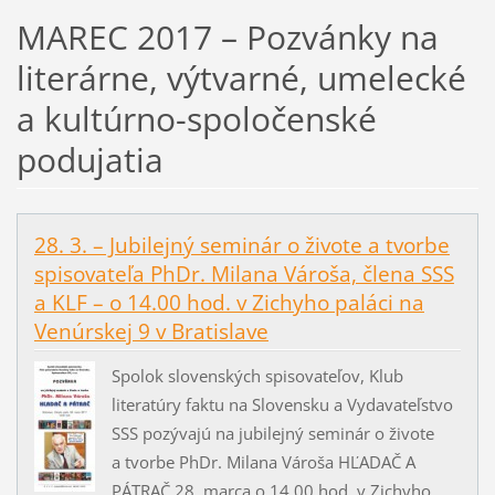
MAREC 2017 – Pozvánky na
literárne, výtvarné, umelecké
a kultúrno-spoločenské
podujatia
28. 3. – Jubilejný seminár o živote a tvorbe
spisovateľa PhDr. Milana Vároša, člena SSS
a KLF – o 14.00 hod. v Zichyho paláci na
Venúrskej 9 v Bratislave
Spolok slovenských spisovateľov, Klub
literatúry faktu na Slovensku a Vydavateľstvo
SSS pozývajú na jubilejný seminár o živote
a tvorbe PhDr. Milana Vároša HĽADAČ A
PÁTRAČ 28. marca o 14.00 hod. v Zichyho