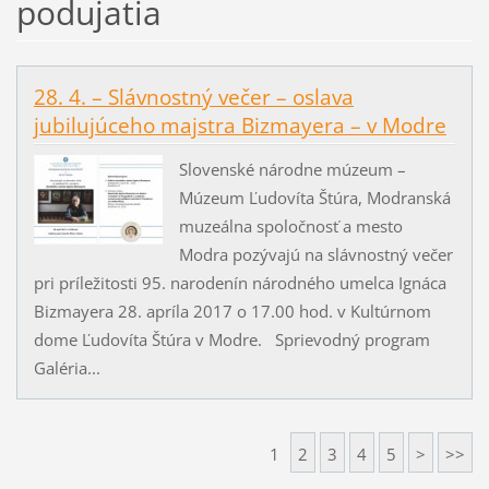
podujatia
28. 4. – Slávnostný večer – oslava
jubilujúceho majstra Bizmayera – v Modre
Slovenské národne múzeum –
Múzeum Ľudovíta Štúra, Modranská
muzeálna spoločnosť a mesto
Modra pozývajú na slávnostný večer
pri príležitosti 95. narodenín národného umelca Ignáca
Bizmayera 28. apríla 2017 o 17.00 hod. v Kultúrnom
dome Ľudovíta Štúra v Modre. Sprievodný program
Galéria...
1
2
3
4
5
>
>>