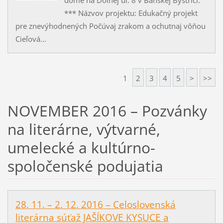
*** Názvov projektu: Edukačný projekt
pre znevýhodnených Počúvaj zrakom a ochutnaj vôňou
Cieľová...
1
2
3
4
5
>
>>
NOVEMBER 2016 – Pozvánky
na literárne, výtvarné,
umelecké a kultúrno-
spoločenské podujatia
28. 11. – 2. 12. 2016 – Celoslovenská
literárna súťaž JAŠÍKOVE KYSUCE a