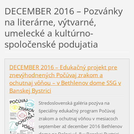
DECEMBER 2016 – Pozvánky
na literárne, výtvarné,
umelecké a kultúrno-
spoločenské podujatia
DECEMBER 2016 – Edukačný projekt pre
znevýhodnených Počúvaj zrakom a
ochutnaj vôňou – v Bethlenov dome SSG v
Banskej Bystrici
Stredoslovenská galéria pozýva na
špeciálny edukačný program Počúvaj
zrakom a ochutnaj vôňou v mesiacoch
september až december 2016 Bethlenov
dome na Dolnej ul. 8 v Banskej Bystrici.