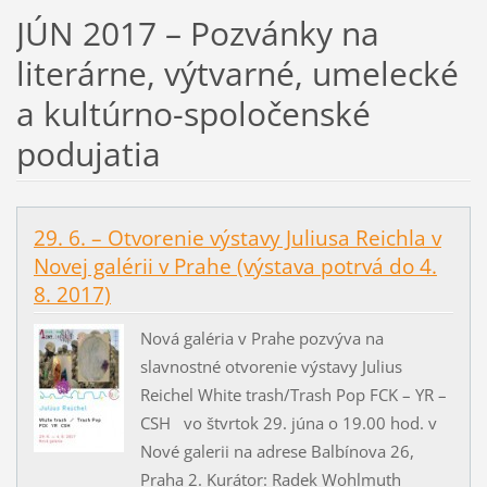
JÚN 2017 – Pozvánky na
literárne, výtvarné, umelecké
a kultúrno-spoločenské
podujatia
29. 6. – Otvorenie výstavy Juliusa Reichla v
Novej galérii v Prahe (výstava potrvá do 4.
8. 2017)
Nová galéria v Prahe pozvýva na
slavnostné otvorenie výstavy Julius
Reichel White trash/Trash Pop FCK – YR –
CSH vo štvrtok 29. júna o 19.00 hod. v
Nové galerii na adrese Balbínova 26,
Praha 2. Kurátor: Radek Wohlmuth