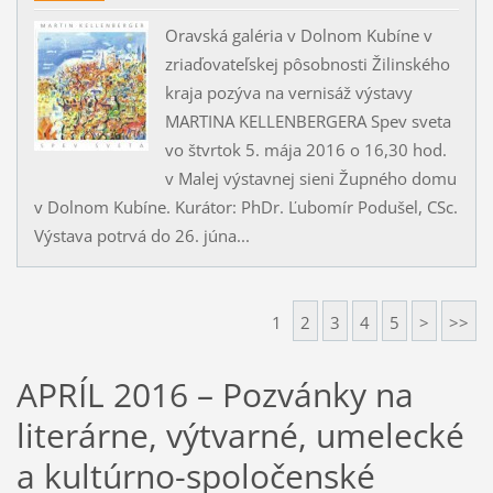
Oravská galéria v Dolnom Kubíne v
zriaďovateľskej pôsobnosti Žilinského
kraja pozýva na vernisáž výstavy
MARTINA KELLENBERGERA Spev sveta
vo štvrtok 5. mája 2016 o 16,30 hod.
v Malej výstavnej sieni Župného domu
v Dolnom Kubíne. Kurátor: PhDr. Ľubomír Podušel, CSc.
Výstava potrvá do 26. júna...
1
2
3
4
5
>
>>
APRÍL 2016 – Pozvánky na
literárne, výtvarné, umelecké
a kultúrno-spoločenské