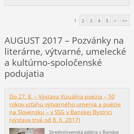
1
2
3
4
5
>
>>
AUGUST 2017 – Pozvánky na
literárne, výtvarné, umelecké
a kultúrno-spoločenské
podujatia
Do 27. 8. – Výstava Vizuálna poézia – 50
rokov vzťahu výtvarného umenia a poézie
na Slovensku – v SSG v Banskej Bystrici
(výstava trvá od 8. 6. 2017)
Stredoslovenská galéria v Banskej