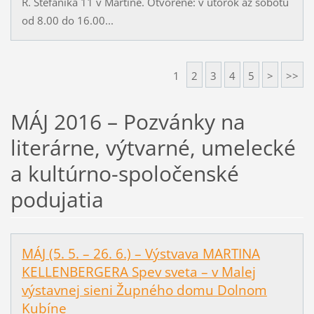
R. Štefánika 11 v Martine. Otvorené: v utorok až sobotu
od 8.00 do 16.00...
1
2
3
4
5
>
>>
MÁJ 2016 – Pozvánky na
literárne, výtvarné, umelecké
a kultúrno-spoločenské
podujatia
MÁJ (5. 5. – 26. 6.) – Výstvava MARTINA
KELLENBERGERA Spev sveta – v Malej
výstavnej sieni Župného domu Dolnom
Kubíne