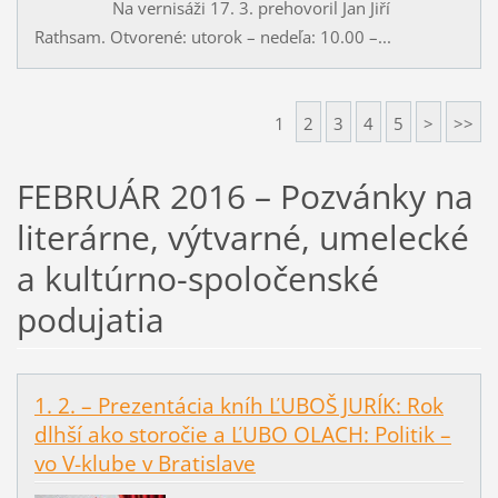
Na vernisáži 17. 3. prehovoril Jan Jiří
Rathsam. Otvorené: utorok – nedeľa: 10.00 –...
1
2
3
4
5
>
>>
FEBRUÁR 2016 – Pozvánky na
literárne, výtvarné, umelecké
a kultúrno-spoločenské
podujatia
1. 2. – Prezentácia kníh ĽUBOŠ JURÍK: Rok
dlhší ako storočie a ĽUBO OLACH: Politik –
vo V-klube v Bratislave