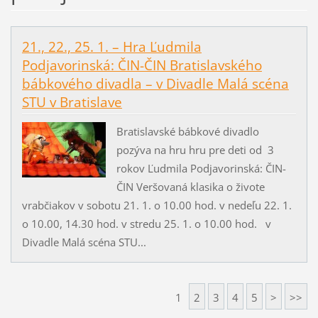
21., 22., 25. 1. – Hra Ľudmila
Podjavorinská: ČIN-ČIN Bratislavského
bábkového divadla – v Divadle Malá scéna
STU v Bratislave
Bratislavské bábkové divadlo
pozýva na hru hru pre deti od 3
rokov Ľudmila Podjavorinská: ČIN-
ČIN Veršovaná klasika o živote
vrabčiakov v sobotu 21. 1. o 10.00 hod. v nedeľu 22. 1.
o 10.00, 14.30 hod. v stredu 25. 1. o 10.00 hod. v
Divadle Malá scéna STU...
1
2
3
4
5
>
>>