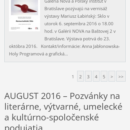
Galéria Nova a Poľský inštitút v
Bratislave pozývajú na vernisáž
výstavy Mariusz Łabińský: Sklo v
utorok 6. septembra 2016 o 18.00
hod. v Galérii NOVA na Baštovej 2 v
Bratislave. Výstava potrvá do 23.
októbra 2016. Kontakt/informácie: Anna Jabłonowska-
Holy Programová a grafická...
1
2
3
4
5
>
>>
AUGUST 2016 – Pozvánky na
literárne, výtvarné, umelecké
a kultúrno-spoločenské
podujatia