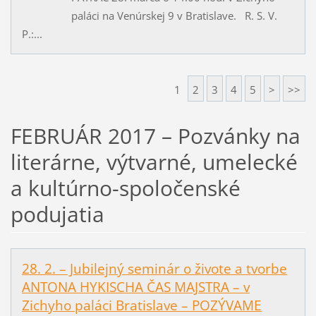
paláci na Venúrskej 9 v Bratislave. R. S. V.
P.:...
1
2
3
4
5
>
>>
FEBRUÁR 2017 – Pozvánky na
literárne, výtvarné, umelecké
a kultúrno-spoločenské
podujatia
28. 2. – Jubilejný seminár o živote a tvorbe
ANTONA HYKISCHA ČAS MAJSTRA – v
Zichyho paláci Bratislave – POZÝVAME