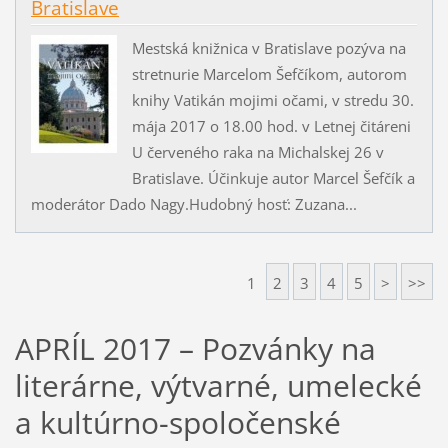
Bratislave
Mestská knižnica v Bratislave pozýva na
stretnurie Marcelom Šefčíkom, autorom
knihy Vatikán mojimi očami, v stredu 30.
mája 2017 o 18.00 hod. v Letnej čitáreni
U červeného raka na Michalskej 26 v
Bratislave. Účinkuje autor Marcel Šefčík a
moderátor Dado Nagy.Hudobný hosť: Zuzana...
1
2
3
4
5
>
>>
APRÍL 2017 – Pozvánky na
literárne, výtvarné, umelecké
a kultúrno-spoločenské