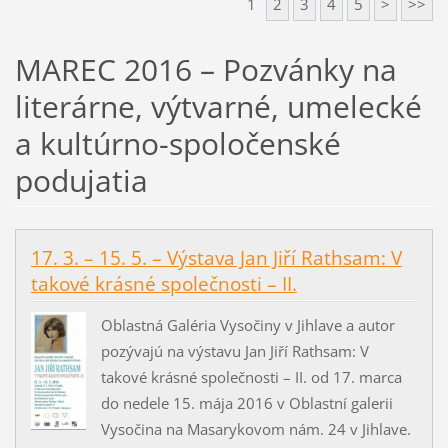
1
2
3
4
5
>
>>
MAREC 2016 – Pozvánky na
literárne, výtvarné, umelecké
a kultúrno-spoločenské
podujatia
17. 3. – 15. 5. – Výstava Jan Jiří Rathsam: V
takové krásné společnosti – II.
Oblastná Galéria Vysočiny v Jihlave a autor
pozývajú na výstavu Jan Jiří Rathsam: V
takové krásné společnosti – II. od 17. marca
do nedele 15. mája 2016 v Oblastní galerii
Vysočina na Masarykovom nám. 24 v Jihlave.