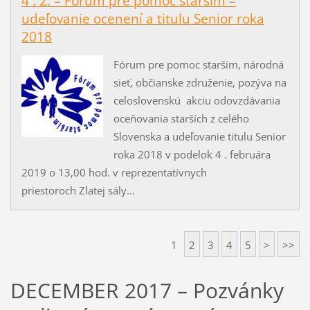
4 . 2. – Fórum pre pomoc starším –
udeľovanie ocenení a titulu Senior roka
2018
Fórum pre pomoc starším, národná
sieť, občianske združenie, pozýva na
celoslovenskú akciu odovzdávania
oceňovania starších z celého
Slovenska a udeľovanie titulu Senior
roka 2018 v podelok 4 . februára
2019 o 13,00 hod. v reprezentatívnych
priestoroch Zlatej sály...
1
2
3
4
5
>
>>
DECEMBER 2017 – Pozvánky