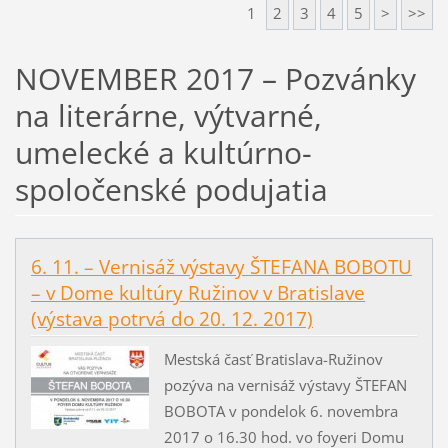
1
2
3
4
5
>
>>
NOVEMBER 2017 – Pozvánky
na literárne, výtvarné,
umelecké a kultúrno-
spoločenské podujatia
6. 11. – Vernisáž výstavy ŠTEFANA BOBOTU
– v Dome kultúry Ružinov v Bratislave
(výstava potrvá do 20. 12. 2017)
Mestská časť Bratislava-Ružinov
pozýva na vernisáž výstavy ŠTEFAN
BOBOTA v pondelok 6. novembra
2017 o 16.30 hod. vo foyeri Domu