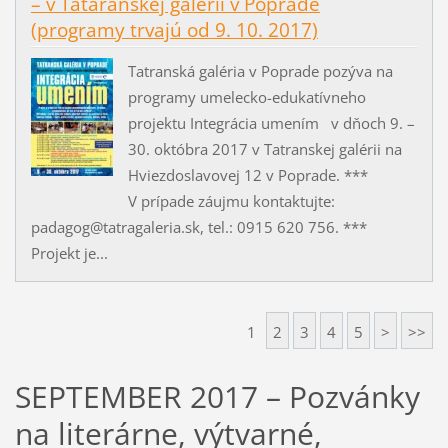
– v Tataranskej galérii v Poprade
(programy trvajú od 9. 10. 2017)
Tatranská galéria v Poprade pozýva na
programy umelecko-edukatívneho
projektu Integrácia umením v dňoch 9. –
30. októbra 2017 v Tatranskej galérii na
Hviezdoslavovej 12 v Poprade. ***
V prípade záujmu kontaktujte:
padagog@tatragaleria.sk, tel.: 0915 620 756. ***
Projekt je...
1
2
3
4
5
>
>>
SEPTEMBER 2017 – Pozvánky
na literárne, výtvarné,