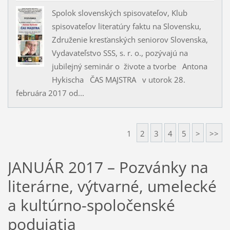
Spolok slovenských spisovateľov, Klub
spisovateľov literatúry faktu na Slovensku,
Združenie kresťanských seniorov Slovenska,
Vydavateľstvo SSS, s. r. o., pozývajú na
jubilejný seminár o živote a tvorbe Antona
Hykischa ČAS MAJSTRA v utorok 28.
februára 2017 od...
1
2
3
4
5
>
>>
JANUÁR 2017 – Pozvánky na
literárne, výtvarné, umelecké
a kultúrno-spoločenské
podujatia