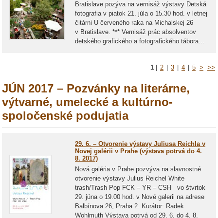
Bratislave pozýva na vernisáž výstavy Detská
fotografia v piatok 21. júla o 15.30 hod. v letnej
čitárni U červeného raka na Michalskej 26
v Bratislave. *** Vernisáž prác absolventov
detského grafického a fotografického tábora...
1
|
2
|
3
|
4
|
5
>
>>
JÚN 2017 – Pozvánky na literárne,
výtvarné, umelecké a kultúrno-
spoločenské podujatia
29. 6. – Otvorenie výstavy Juliusa Reichla v
Novej galérii v Prahe (výstava potrvá do 4.
8. 2017)
Nová galéria v Prahe pozvýva na slavnostné
otvorenie výstavy Julius Reichel White
trash/Trash Pop FCK – YR – CSH vo štvrtok
29. júna o 19.00 hod. v Nové galerii na adrese
Balbínova 26, Praha 2. Kurátor: Radek
Wohlmuth Výstava potrvá od 29. 6. do 4. 8.