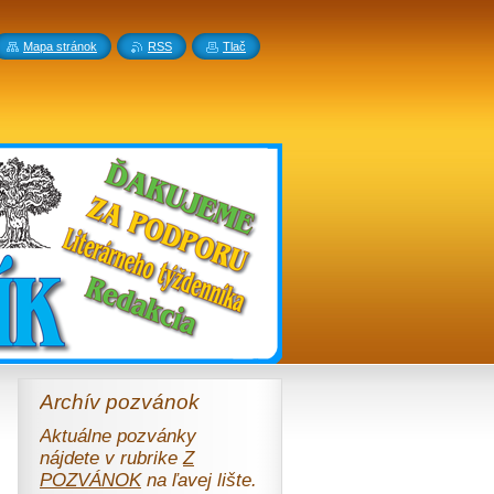
Mapa stránok
RSS
Tlač
Archív pozvánok
Aktuálne pozvánky
nájdete v rubrike
Z
POZVÁNOK
na ľavej lište.