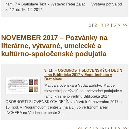
nám. 7 v Bratislave Text k výstave: Peter Zajac Výstava potrvá od
5. 12. do 16. 12. 2017.
1
|
2
|
3
|
4
|
5
>
>>
NOVEMBER 2017 – Pozvánky na
literárne, výtvarné, umelecké a
kultúrno-spoločenské podujatia
9. 11. – OSOBNOSTI SLOVENSKÝCH DEJÍN
– na Bibliotéka 2017 v Expo Incheba v
Bratislave
Matica slovenská a Vydavateľstvo Matice
slovenskej pozývajú na sprievodné podujatie v
rámci knižného veľtrhu Bibliotéka 2017
OSOBNOSTI SLOVENSKÝCH DEJÍN vo štvrtok 9. novembra 2017 o
15. hod. v Programovom centre 2 (hala D) vo veľtržnom areáli
INCHEBA na Viedenskej ceste 3...
<<
<
4
|
5
|
6
|
7
|
8
>
>>