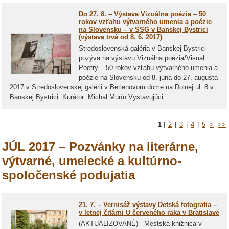
Do 27. 8. – Výstava Vizuálna poézia – 50
rokov vzťahu výtvarného umenia a poézie
na Slovensku – v SSG v Banskej Bystrici
(výstava trvá od 8. 6. 2017)
Stredoslovenská galéria v Banskej Bystrici
pozýva na výstavu Vizuálna poézia/Visual
Poetry – 50 rokov vzťahu výtvarného umenia a
poézie na Slovensku od 8. júna do 27. augusta
2017 v Stredoslovenskej galérii v Betlenovom dome na Dolnej ul. 8 v
Banskej Bystrici. Kurátor: Michal Murín Vystavujúci...
1
|
2
|
3
|
4
|
5
>
>>
JÚL 2017 – Pozvánky na literárne,
výtvarné, umelecké a kultúrno-
spoločenské podujatia
21. 7. – Vernisáž výstavy Detská fotografia –
v letnej čitárni U červeného raka v Bratislave
(AKTUALIZOVANÉ) Mestská knižnica v