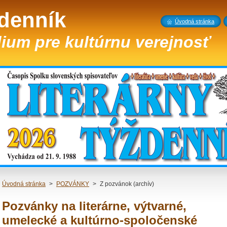
ždenník
Úvodná stránka
ium pre kultúrnu verejnosť
Úvodná stránka
>
POZVÁNKY
>
Z pozvánok (archív)
Pozvánky na literárne, výtvarné,
umelecké a kultúrno-spoločenské