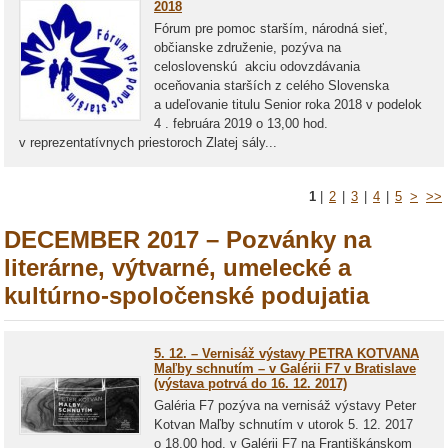
2018
Fórum pre pomoc starším, národná sieť,
občianske združenie, pozýva na
celoslovenskú akciu odovzdávania
oceňovania starších z celého Slovenska
a udeľovanie titulu Senior roka 2018 v podelok
4 . februára 2019 o 13,00 hod.
v reprezentatívnych priestoroch Zlatej sály...
1
|
2
|
3
|
4
|
5
>
>>
DECEMBER 2017 – Pozvánky na
literárne, výtvarné, umelecké a
kultúrno-spoločenské podujatia
5. 12. – Vernisáž výstavy PETRA KOTVANA
Maľby schnutím – v Galérii F7 v Bratislave
(výstava potrvá do 16. 12. 2017)
Galéria F7 pozýva na vernisáž výstavy Peter
Kotvan Maľby schnutím v utorok 5. 12. 2017
o 18.00 hod. v Galérii F7 na Františkánskom