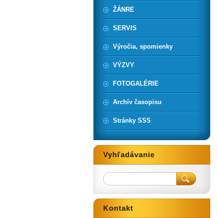
ŽÁNRE
SERVIS
Výročia, spomienky
VÝZVY
FOTOGALÉRIE
Archív časopisu
Stránky SSS
Vyhľadávanie
Kontakt