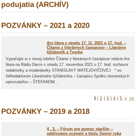
podujatia (ARCHÍV)
POZVÁNKY – 2021 a 2020
Ars litera v stredu 17. 11. 2021 o 17. hod. –
Čítanie z literárnych časopisov – Literárny
týždenník a Tvorba
Vypočujte si v novej rubrike Čítanie z literárnych časopisov relácie Ars
litera na Rádiu Devín v stredu 17. novembra 2021 o 17. hod. rozhovor
redaktorky a moderátorky STANISLAVY MATEJOVIČOVEJ * so
šéfredaktorom Literárneho týždenníka – časopisu Spolku slovenských
spisovateľov – ŠTEFANOM...
1
|
2
|
3
|
4
|
5
>
>>
POZVÁNKY – 2019 a 2018
4 . 2. – Fórum pre pomoc starším –
udeľovanie ocenení a titulu Senior roka