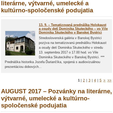
literárne, výtvarné, umelecké a
kultúrno-spoločenské podujatia
13. 9. – Tematizovaná prednáška Holokaust
a osudy detí Dominika Skuteckého – vo Vile
Dominika Skuteckého v Banskej Bystrici
Stredoslovenská galéria v Banskej Bystrici
pozýva na tematizovanú prednášku Holokaust
a osudy detí Dominika Skuteckého v stredu
13. septembra 2017 o 17.00 hod. vo Vile
Dominika Skuteckého v Banskej Bystrici. ***
Prednáška historika Jozefa Ďuriančíka, spojená s audiovizuálnou
prezentáciou dobových...
1
|
2
|
3
|
4
|
5
>
>>
AUGUST 2017 – Pozvánky na literárne,
výtvarné, umelecké a kultúrno-
spoločenské podujatia