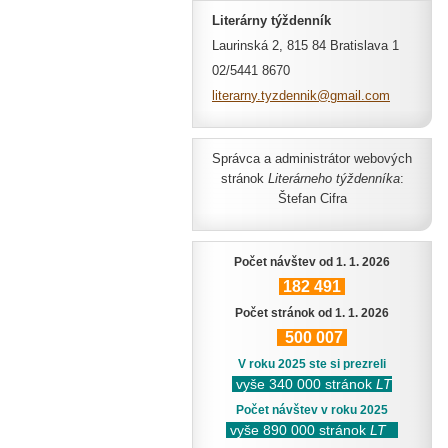
Literárny týždenník
Laurinská 2, 815 84 Bratislava 1
02/5441 8670
literarn
y.tyzden
nik@gmai
l.com
Správca a administrátor webových
stránok
Literárneho týždenníka
:
Štefan Cifra
Počet návštev od 1. 1. 2026
182
491
Počet stránok od 1. 1. 2026
500
007
V roku 2025 ste si prezreli
vyše 340 000 stránok
LT
Počet návštev v roku 2025
vyše 890 000 stránok
LT