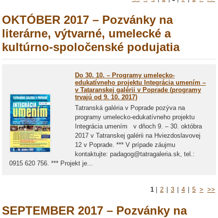
OKTÓBER 2017 – Pozvánky na
literárne, výtvarné, umelecké a
kultúrno-spoločenské podujatia
Do 30. 10. – Programy umelecko-
edukatívneho projektu Integrácia umením –
v Tataranskej galérii v Poprade (programy
trvajú od 9. 10. 2017)
Tatranská galéria v Poprade pozýva na
programy umelecko-edukatívneho projektu
Integrácia umením v dňoch 9. – 30. októbra
2017 v Tatranskej galérii na Hviezdoslavovej
12 v Poprade. *** V prípade záujmu
kontaktujte: padagog@tatragaleria.sk, tel.:
0915 620 756. *** Projekt je...
1
|
2
|
3
|
4
|
5
>
>>
SEPTEMBER 2017 – Pozvánky na