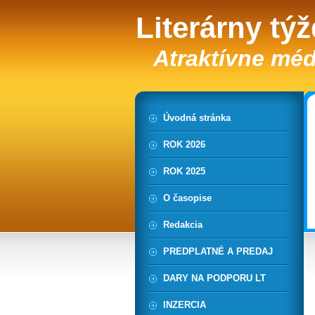
Literárny tý
Atraktívne méd
Úvodná stránka
ROK 2026
ROK 2025
O časopise
Redakcia
PREDPLATNÉ A PREDAJ
DARY NA PODPORU LT
INZERCIA