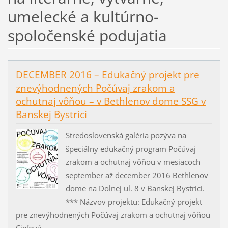
umelecké a kultúrno-
spoločenské podujatia
DECEMBER 2016 – Edukačný projekt pre
znevýhodnených Počúvaj zrakom a
ochutnaj vôňou – v Bethlenov dome SSG v
Banskej Bystrici
Stredoslovenská galéria pozýva na
špeciálny edukačný program Počúvaj
zrakom a ochutnaj vôňou v mesiacoch
september až december 2016 Bethlenov
dome na Dolnej ul. 8 v Banskej Bystrici.
*** Názvov projektu: Edukačný projekt
pre znevýhodnených Počúvaj zrakom a ochutnaj vôňou
Cieľová...