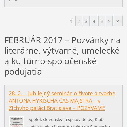
1
2
3
4
5
>
>>
FEBRUÁR 2017 – Pozvánky na
literárne, výtvarné, umelecké
a kultúrno-spoločenské
podujatia
28. 2. – Jubilejný seminár o živote a tvorbe
ANTONA HYKISCHA ČAS MAJSTRA – v
Zichyho paláci Bratislave – POZÝVAME
Spolok slovenských spisovateľov, Klub
spisovateľov literatúry faktu na Slovensku,