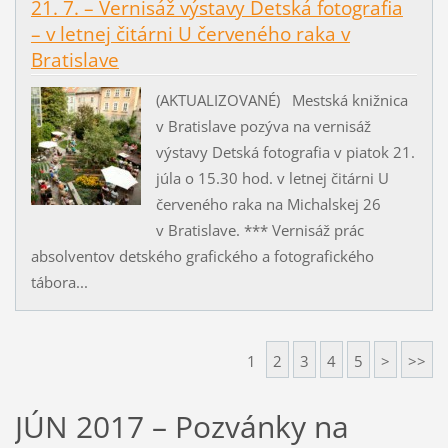
21. 7. – Vernisáž výstavy Detská fotografia
– v letnej čitárni U červeného raka v
Bratislave
(AKTUALIZOVANÉ) Mestská knižnica
v Bratislave pozýva na vernisáž
výstavy Detská fotografia v piatok 21.
júla o 15.30 hod. v letnej čitárni U
červeného raka na Michalskej 26
v Bratislave. *** Vernisáž prác
absolventov detského grafického a fotografického
tábora...
1
2
3
4
5
>
>>
JÚN 2017 – Pozvánky na