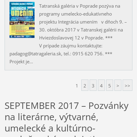
Tatranská galéria v Poprade pozýva na
programy umelecko-edukatívneho
projektu Integrácia umením v dňoch 9. –
30. októbra 2017 v Tatranskej galérii na
Hviezdoslavovej 12 v Poprade. ***
V prípade záujmu kontaktujte:
padagog@tatragaleria.sk, tel.: 0915 620 756. ***
Projekt je...
1
2
3
4
5
>
>>
SEPTEMBER 2017 – Pozvánky
na literárne, výtvarné,
umelecké a kultúrno-