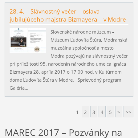
28. 4. – Slávnostný večer – oslava
jubilujúceho majstra Bizmayera – v Modre
Slovenské národne múzeum –
Múzeum Ľudovíta Štúra, Modranská
muzeálna spoločnosť a mesto
Modra pozývajú na slávnostný večer
pri príležitosti 95. narodenín národného umelca Ignáca
Bizmayera 28. apríla 2017 o 17.00 hod. v Kultúrnom
dome Ľudovíta Štúra v Modre. Sprievodný program
Galéria...
1
2
3
4
5
>
>>
MAREC 2017 – Pozvánky na