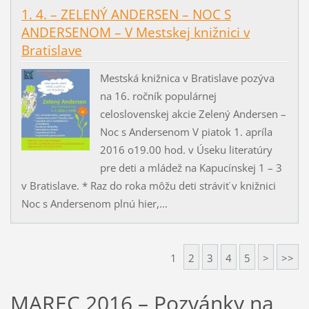
1. 4. – ZELENÝ ANDERSEN – NOC S
ANDERSENOM – V Mestskej knižnici v
Bratislave
Mestská knižnica v Bratislave pozýva
na 16. ročník populárnej
celoslovenskej akcie Zelený Andersen –
Noc s Andersenom V piatok 1. apríla
2016 o19.00 hod. v Úseku literatúry
pre deti a mládež na Kapucínskej 1 – 3
v Bratislave. * Raz do roka môžu deti stráviť v knižnici
Noc s Andersenom plnú hier,...
1
2
3
4
5
>
>>
MAREC 2016 – Pozvánky na