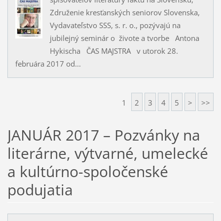
Združenie kresťanských seniorov Slovenska,
Vydavateľstvo SSS, s. r. o., pozývajú na
jubilejný seminár o živote a tvorbe Antona
Hykischa ČAS MAJSTRA v utorok 28.
februára 2017 od...
1
2
3
4
5
>
>>
JANUÁR 2017 – Pozvánky na
literárne, výtvarné, umelecké
a kultúrno-spoločenské
podujatia