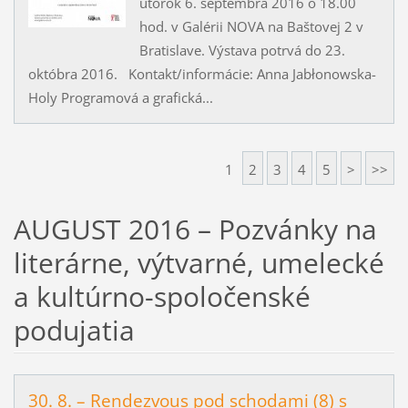
utorok 6. septembra 2016 o 18.00
hod. v Galérii NOVA na Baštovej 2 v
Bratislave. Výstava potrvá do 23.
októbra 2016. Kontakt/informácie: Anna Jabłonowska-
Holy Programová a grafická...
1
2
3
4
5
>
>>
AUGUST 2016 – Pozvánky na
literárne, výtvarné, umelecké
a kultúrno-spoločenské
podujatia
30. 8. – Rendezvous pod schodami (8) s