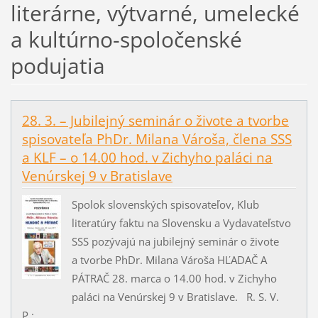
literárne, výtvarné, umelecké
a kultúrno-spoločenské
podujatia
28. 3. – Jubilejný seminár o živote a tvorbe
spisovateľa PhDr. Milana Vároša, člena SSS
a KLF – o 14.00 hod. v Zichyho paláci na
Venúrskej 9 v Bratislave
Spolok slovenských spisovateľov, Klub
literatúry faktu na Slovensku a Vydavateľstvo
SSS pozývajú na jubilejný seminár o živote
a tvorbe PhDr. Milana Vároša HĽADAČ A
PÁTRAČ 28. marca o 14.00 hod. v Zichyho
paláci na Venúrskej 9 v Bratislave. R. S. V.
P.:...