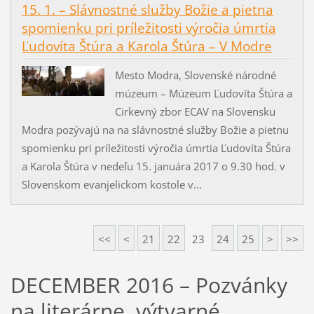
15. 1. – Slávnostné služby Božie a pietna
spomienku pri príležitosti výročia úmrtia
Ľudovíta Štúra a Karola Štúra – V Modre
Mesto Modra, Slovenské národné
múzeum – Múzeum Ľudovíta Štúra a
Cirkevný zbor ECAV na Slovensku
Modra pozývajú na na slávnostné služby Božie a pietnu
spomienku pri príležitosti výročia úmrtia Ľudovíta Štúra
a Karola Štúra v nedeľu 15. januára 2017 o 9.30 hod. v
Slovenskom evanjelickom kostole v...
<<
<
21
22
23
24
25
>
>>
DECEMBER 2016 – Pozvánky
na literárne, výtvarné,