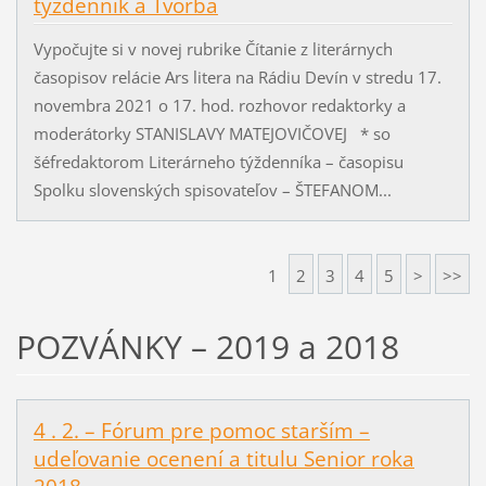
týždenník a Tvorba
Vypočujte si v novej rubrike Čítanie z literárnych
časopisov relácie Ars litera na Rádiu Devín v stredu 17.
novembra 2021 o 17. hod. rozhovor redaktorky a
moderátorky STANISLAVY MATEJOVIČOVEJ * so
šéfredaktorom Literárneho týždenníka – časopisu
Spolku slovenských spisovateľov – ŠTEFANOM...
1
2
3
4
5
>
>>
POZVÁNKY – 2019 a 2018
4 . 2. – Fórum pre pomoc starším –
udeľovanie ocenení a titulu Senior roka