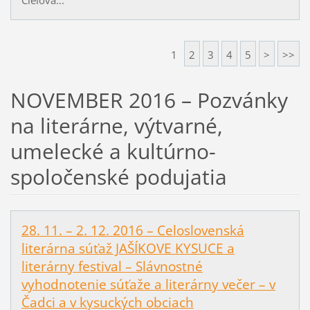
1
2
3
4
5
>
>>
NOVEMBER 2016 – Pozvánky
na literárne, výtvarné,
umelecké a kultúrno-
spoločenské podujatia
28. 11. – 2. 12. 2016 – Celoslovenská
literárna súťaž JAŠÍKOVE KYSUCE a
literárny festival – Slávnostné
vyhodnotenie súťaže a literárny večer – v
Čadci a v kysuckých obciach