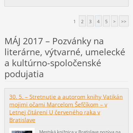
1
2
3
4
5
>
>>
MÁJ 2017 – Pozvánky na
literárne, výtvarné, umelecké
a kultúrno-spoločenské
podujatia
30. 5. – Stretnutie a autorom knihy Vatikán
mojimi očami Marcelom Šefčíkom – v
Letnej čitáreni U červeného raka v
Bratislave
Mestská knižnica v Bratislave pozýva na