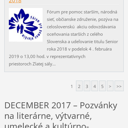
2018
Fórum pre pomoc starším, národná
sieť, občianske združenie, pozýva na
celoslovenskú akciu odovzdávania
oceňovania starších z celého
Slovenska a udeľovanie titulu Senior
roka 2018 v podelok 4 . februára
2019 o 13,00 hod. v reprezentatívnych
priestoroch Zlatej sály...
1
2
3
4
5
>
>>
DECEMBER 2017 – Pozvánky
na literárne, výtvarné,
umelecké a kultúrno-