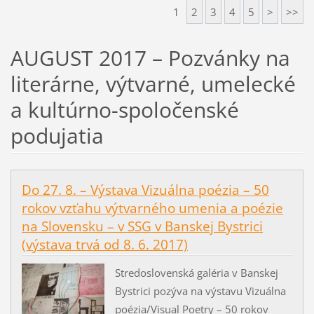
1
2
3
4
5
>
>>
AUGUST 2017 – Pozvánky na
literárne, výtvarné, umelecké
a kultúrno-spoločenské
podujatia
Do 27. 8. – Výstava Vizuálna poézia – 50
rokov vzťahu výtvarného umenia a poézie
na Slovensku – v SSG v Banskej Bystrici
(výstava trvá od 8. 6. 2017)
Stredoslovenská galéria v Banskej
Bystrici pozýva na výstavu Vizuálna
poézia/Visual Poetry – 50 rokov