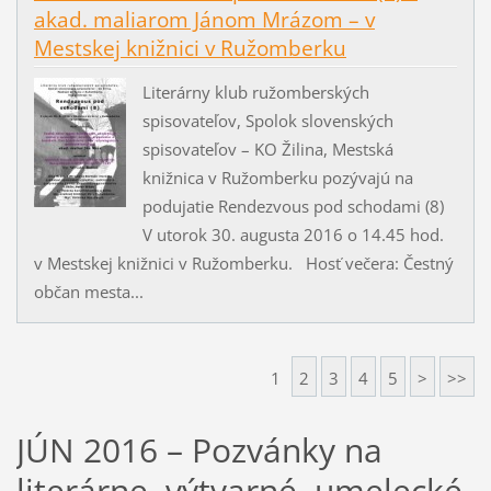
akad. maliarom Jánom Mrázom – v
Mestskej knižnici v Ružomberku
Literárny klub ružomberských
spisovateľov, Spolok slovenských
spisovateľov – KO Žilina, Mestská
knižnica v Ružomberku pozývajú na
podujatie Rendezvous pod schodami (8)
V utorok 30. augusta 2016 o 14.45 hod.
v Mestskej knižnici v Ružomberku. Hosť večera: Čestný
občan mesta...
1
2
3
4
5
>
>>
JÚN 2016 – Pozvánky na
literárne, výtvarné, umelecké