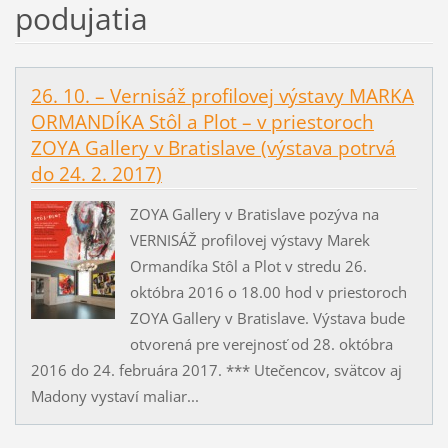
podujatia
26. 10. – Vernisáž profilovej výstavy MARKA
ORMANDÍKA Stôl a Plot – v priestoroch
ZOYA Gallery v Bratislave (výstava potrvá
do 24. 2. 2017)
ZOYA Gallery v Bratislave pozýva na
VERNISÁŽ profilovej výstavy Marek
Ormandíka Stôl a Plot v stredu 26.
októbra 2016 o 18.00 hod v priestoroch
ZOYA Gallery v Bratislave. Výstava bude
otvorená pre verejnosť od 28. októbra
2016 do 24. februára 2017. *** Utečencov, svätcov aj
Madony vystaví maliar...