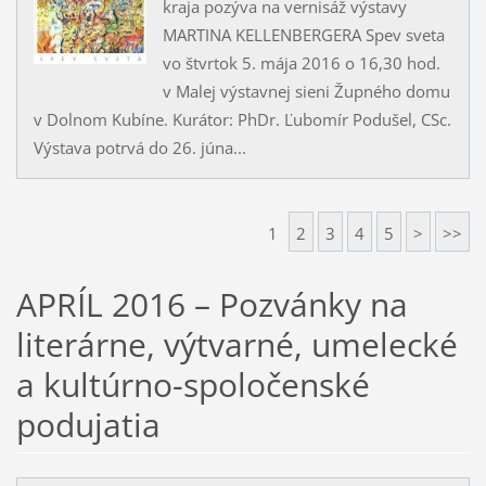
kraja pozýva na vernisáž výstavy
MARTINA KELLENBERGERA Spev sveta
vo štvrtok 5. mája 2016 o 16,30 hod.
v Malej výstavnej sieni Župného domu
v Dolnom Kubíne. Kurátor: PhDr. Ľubomír Podušel, CSc.
Výstava potrvá do 26. júna...
1
2
3
4
5
>
>>
APRÍL 2016 – Pozvánky na
literárne, výtvarné, umelecké
a kultúrno-spoločenské
podujatia