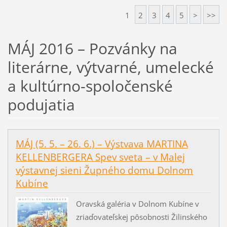
1
2
3
4
5
>
>>
MÁJ 2016 – Pozvánky na
literárne, výtvarné, umelecké
a kultúrno-spoločenské
podujatia
MÁJ (5. 5. – 26. 6.) – Výstvava MARTINA
KELLENBERGERA Spev sveta – v Malej
výstavnej sieni Župného domu Dolnom
Kubíne
Oravská galéria v Dolnom Kubíne v
zriaďovateľskej pôsobnosti Žilinského