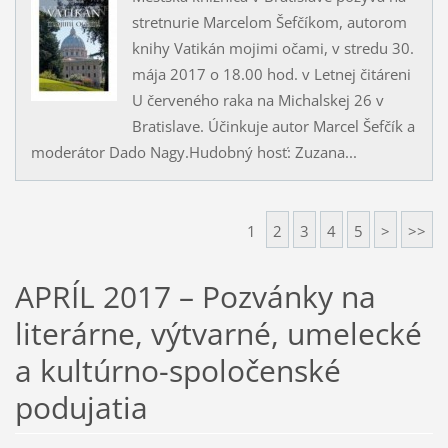
stretnurie Marcelom Šefčíkom, autorom
knihy Vatikán mojimi očami, v stredu 30.
mája 2017 o 18.00 hod. v Letnej čitáreni
U červeného raka na Michalskej 26 v
Bratislave. Účinkuje autor Marcel Šefčík a
moderátor Dado Nagy.Hudobný hosť: Zuzana...
1
2
3
4
5
>
>>
APRÍL 2017 – Pozvánky na
literárne, výtvarné, umelecké
a kultúrno-spoločenské
podujatia