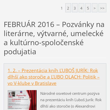
1
2
3
4
5
>
>>
FEBRUÁR 2016 – Pozvánky na
literárne, výtvarné, umelecké
a kultúrno-spoločenské
podujatia
1. 2. – Prezentácia kníh ĽUBOŠ JURÍK: Rok
dlhší ako storočie a ĽUBO OLACH: Politik –
vo V-klube v Bratislave
Národné osvetové centrum pozýva
na prezentáciu kníh Ľuboš Jurík: Rok
dlhší ako storočie (o Alexandrovi