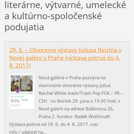
literárne, výtvarné, umelecké
a kultúrno-spoločenské
podujatia
29. 6. – Otvorenie výstavy Juliusa Reichla v
Novej galérii v Prahe (výstava potrvá do 4.
8. 2017)
Nová galéria v Prahe pozvýva na
slavnostné otvorenie výstavy Julius
Reichel White trash/Trash Pop FCK – YR –
CSH vo štvrtok 29. júna o 19.00 hod. v
Nové galerii na adrese Balbínova 26,
Praha 2. Kurátor: Radek Wohlmuth
Výstava potrvá od 29. 6. do 4. 8. 2017. viac
info / udalosť na...