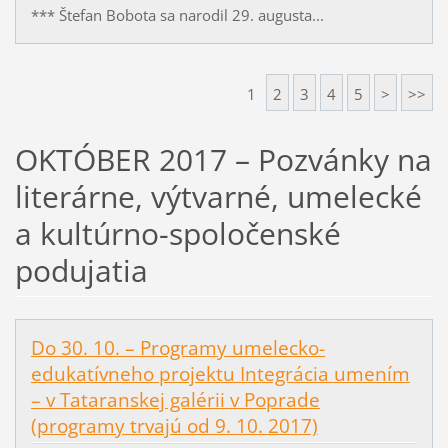
*** Štefan Bobota sa narodil 29. augusta...
1
2
3
4
5
>
>>
OKTÓBER 2017 – Pozvánky na
literárne, výtvarné, umelecké
a kultúrno-spoločenské
podujatia
Do 30. 10. – Programy umelecko-
edukatívneho projektu Integrácia umením
– v Tataranskej galérii v Poprade
(programy trvajú od 9. 10. 2017)