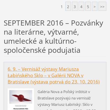
1
2
3
4
5
>
>>
SEPTEMBER 2016 – Pozvánky
na literárne, výtvarné,
umelecké a kultúrno-
spoločenské podujatia
6. 9. – Vernisáž výstavy Mariusza
Łabińského Sklo – v Galérii NOVA v
Bratislave (výstava potrvá do 23. 10. 2016)
Galéria Nova a Poľský inštitút v
Bratislave pozývajú na vernisáž
výstavy Mariusz Łabińský: Sklo v