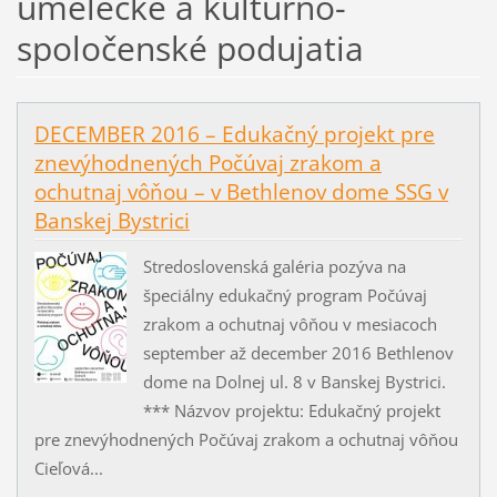
umelecké a kultúrno-
spoločenské podujatia
DECEMBER 2016 – Edukačný projekt pre
znevýhodnených Počúvaj zrakom a
ochutnaj vôňou – v Bethlenov dome SSG v
Banskej Bystrici
Stredoslovenská galéria pozýva na
špeciálny edukačný program Počúvaj
zrakom a ochutnaj vôňou v mesiacoch
september až december 2016 Bethlenov
dome na Dolnej ul. 8 v Banskej Bystrici.
*** Názvov projektu: Edukačný projekt
pre znevýhodnených Počúvaj zrakom a ochutnaj vôňou
Cieľová...