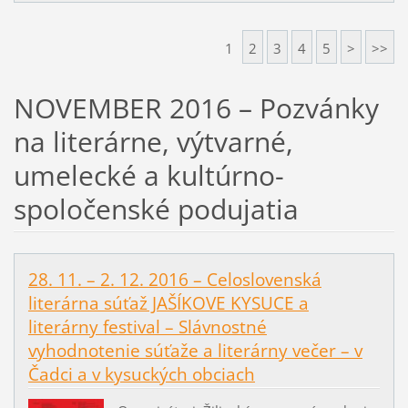
1
2
3
4
5
>
>>
NOVEMBER 2016 – Pozvánky
na literárne, výtvarné,
umelecké a kultúrno-
spoločenské podujatia
28. 11. – 2. 12. 2016 – Celoslovenská
literárna súťaž JAŠÍKOVE KYSUCE a
literárny festival – Slávnostné
vyhodnotenie súťaže a literárny večer – v
Čadci a v kysuckých obciach