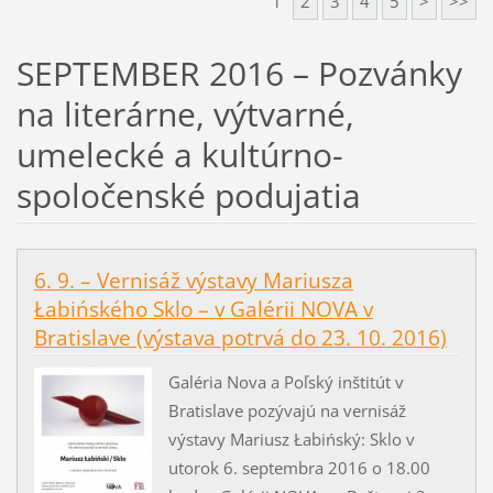
1
2
3
4
5
>
>>
SEPTEMBER 2016 – Pozvánky
na literárne, výtvarné,
umelecké a kultúrno-
spoločenské podujatia
6. 9. – Vernisáž výstavy Mariusza
Łabińského Sklo – v Galérii NOVA v
Bratislave (výstava potrvá do 23. 10. 2016)
Galéria Nova a Poľský inštitút v
Bratislave pozývajú na vernisáž
výstavy Mariusz Łabińský: Sklo v
utorok 6. septembra 2016 o 18.00