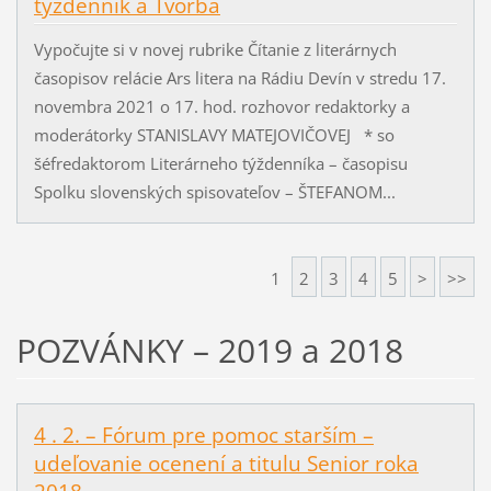
týždenník a Tvorba
Vypočujte si v novej rubrike Čítanie z literárnych
časopisov relácie Ars litera na Rádiu Devín v stredu 17.
novembra 2021 o 17. hod. rozhovor redaktorky a
moderátorky STANISLAVY MATEJOVIČOVEJ * so
šéfredaktorom Literárneho týždenníka – časopisu
Spolku slovenských spisovateľov – ŠTEFANOM...
1
2
3
4
5
>
>>
POZVÁNKY – 2019 a 2018
4 . 2. – Fórum pre pomoc starším –
udeľovanie ocenení a titulu Senior roka