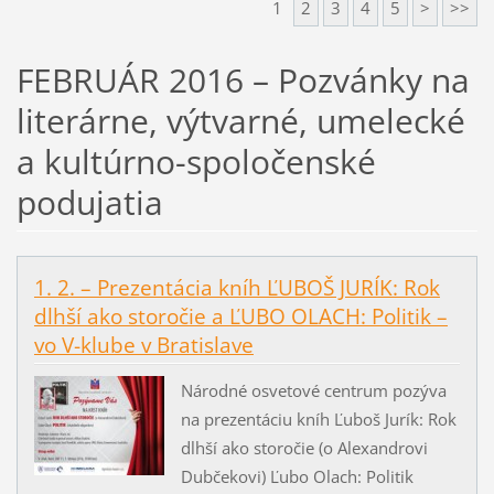
1
2
3
4
5
>
>>
FEBRUÁR 2016 – Pozvánky na
literárne, výtvarné, umelecké
a kultúrno-spoločenské
podujatia
1. 2. – Prezentácia kníh ĽUBOŠ JURÍK: Rok
dlhší ako storočie a ĽUBO OLACH: Politik –
vo V-klube v Bratislave
Národné osvetové centrum pozýva
na prezentáciu kníh Ľuboš Jurík: Rok
dlhší ako storočie (o Alexandrovi
Dubčekovi) Ľubo Olach: Politik