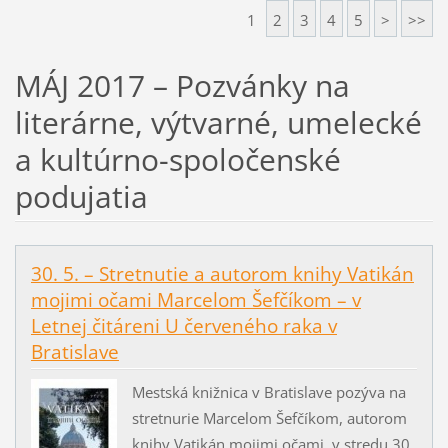
1
2
3
4
5
>
>>
MÁJ 2017 – Pozvánky na
literárne, výtvarné, umelecké
a kultúrno-spoločenské
podujatia
30. 5. – Stretnutie a autorom knihy Vatikán
mojimi očami Marcelom Šefčíkom – v
Letnej čitáreni U červeného raka v
Bratislave
Mestská knižnica v Bratislave pozýva na
stretnurie Marcelom Šefčíkom, autorom
knihy Vatikán mojimi očami, v stredu 30.