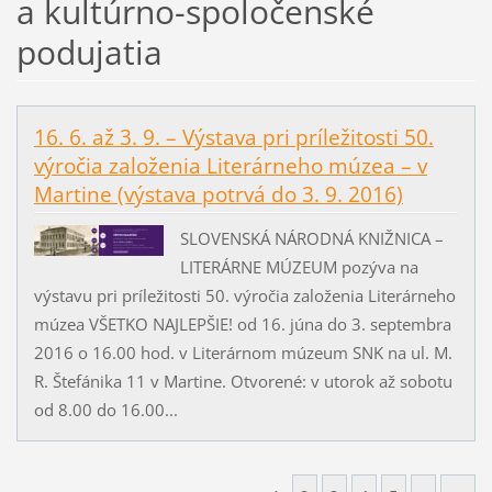
a kultúrno-spoločenské
podujatia
16. 6. až 3. 9. – Výstava pri príležitosti 50.
výročia založenia Literárneho múzea – v
Martine (výstava potrvá do 3. 9. 2016)
SLOVENSKÁ NÁRODNÁ KNIŽNICA –
LITERÁRNE MÚZEUM pozýva na
výstavu pri príležitosti 50. výročia založenia Literárneho
múzea VŠETKO NAJLEPŠIE! od 16. júna do 3. septembra
2016 o 16.00 hod. v Literárnom múzeum SNK na ul. M.
R. Štefánika 11 v Martine. Otvorené: v utorok až sobotu
od 8.00 do 16.00...