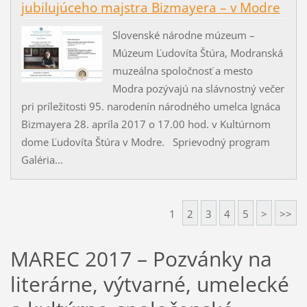
jubilujúceho majstra Bizmayera – v Modre
Slovenské národne múzeum –
Múzeum Ľudovíta Štúra, Modranská
muzeálna spoločnosť a mesto
Modra pozývajú na slávnostný večer
pri príležitosti 95. narodenín národného umelca Ignáca
Bizmayera 28. apríla 2017 o 17.00 hod. v Kultúrnom
dome Ľudovíta Štúra v Modre. Sprievodný program
Galéria...
1
2
3
4
5
>
>>
MAREC 2017 – Pozvánky na
literárne, výtvarné, umelecké