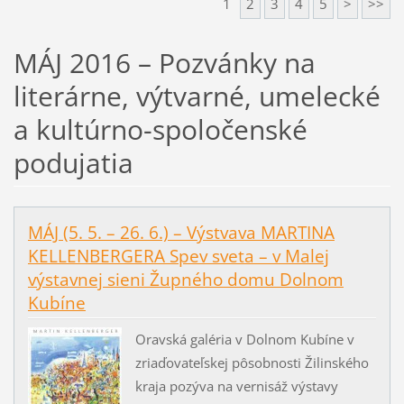
1
2
3
4
5
>
>>
MÁJ 2016 – Pozvánky na
literárne, výtvarné, umelecké
a kultúrno-spoločenské
podujatia
MÁJ (5. 5. – 26. 6.) – Výstvava MARTINA
KELLENBERGERA Spev sveta – v Malej
výstavnej sieni Župného domu Dolnom
Kubíne
Oravská galéria v Dolnom Kubíne v
zriaďovateľskej pôsobnosti Žilinského
kraja pozýva na vernisáž výstavy