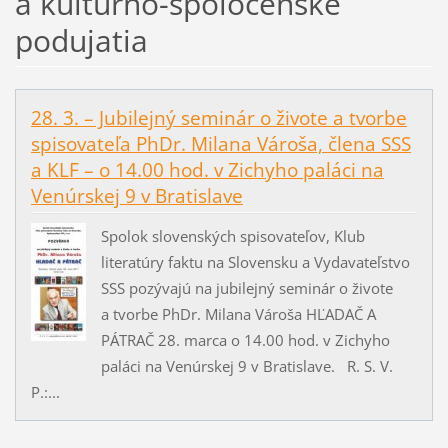
a kultúrno-spoločenské
podujatia
28. 3. – Jubilejný seminár o živote a tvorbe
spisovateľa PhDr. Milana Vároša, člena SSS
a KLF – o 14.00 hod. v Zichyho paláci na
Venúrskej 9 v Bratislave
Spolok slovenských spisovateľov, Klub
literatúry faktu na Slovensku a Vydavateľstvo
SSS pozývajú na jubilejný seminár o živote
a tvorbe PhDr. Milana Vároša HĽADAČ A
PÁTRAČ 28. marca o 14.00 hod. v Zichyho
paláci na Venúrskej 9 v Bratislave. R. S. V.
P.:...