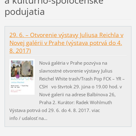
a kultúrno-spoločenské
podujatia
29. 6. – Otvorenie výstavy Juliusa Reichla v
Novej galérii v Prahe (výstava potrvá do 4.
8. 2017)
Nová galéria v Prahe pozvýva na
slavnostné otvorenie výstavy Julius
Reichel White trash/Trash Pop FCK – YR –
CSH vo štvrtok 29. júna o 19.00 hod. v
Nové galerii na adrese Balbínova 26,
Praha 2. Kurátor: Radek Wohlmuth
Výstava potrvá od 29. 6. do 4. 8. 2017. viac
info / udalosť na...