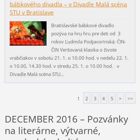
bábkového divadla – v Divadle Malá scéna
STU v Bratislave
Bratislavské bábkové divadlo
pozýva na hru hru pre deti od 3
rokov Ľudmila Podjavorinská: ČIN-
ČIN Veršovaná klasika o živote
vrabčiakov v sobotu 21. 1. o 10.00 hod. v nedeľu 22. 1.
o 10.00, 14.30 hod. v stredu 25. 1. o 10.00 hod. v
Divadle Malá scéna STU...
1
2
3
4
5
>
>>
DECEMBER 2016 – Pozvánky
na literárne, výtvarné,