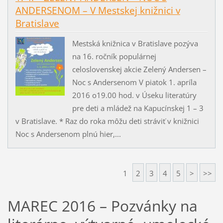
ANDERSENOM – V Mestskej knižnici v
Bratislave
Mestská knižnica v Bratislave pozýva
na 16. ročník populárnej
celoslovenskej akcie Zelený Andersen –
Noc s Andersenom V piatok 1. apríla
2016 o19.00 hod. v Úseku literatúry
pre deti a mládež na Kapucínskej 1 – 3
v Bratislave. * Raz do roka môžu deti stráviť v knižnici
Noc s Andersenom plnú hier,...
1
2
3
4
5
>
>>
MAREC 2016 – Pozvánky na