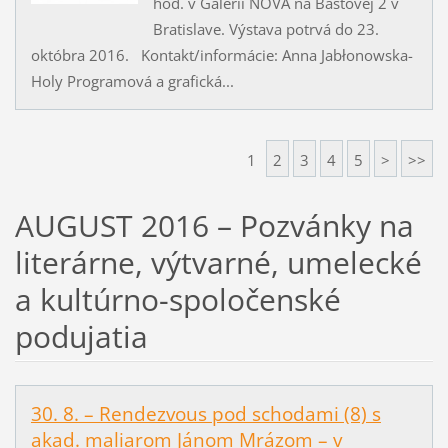
hod. v Galérii NOVA na Baštovej 2 v
Bratislave. Výstava potrvá do 23.
októbra 2016. Kontakt/informácie: Anna Jabłonowska-
Holy Programová a grafická...
1
2
3
4
5
>
>>
AUGUST 2016 – Pozvánky na
literárne, výtvarné, umelecké
a kultúrno-spoločenské
podujatia
30. 8. – Rendezvous pod schodami (8) s
akad. maliarom Jánom Mrázom – v