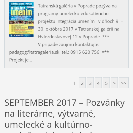
Tatranská galéria v Poprade pozýva na
programy umelecko-edukatívneho
projektu Integrácia umením v dňoch 9. –
30. októbra 2017 v Tatranskej galérii na
Hviezdoslavovej 12 v Poprade. ***
V prípade záujmu kontaktujte:
padagog@tatragaleria.sk, tel.: 0915 620 756. ***
Projekt je...
1
2
3
4
5
>
>>
SEPTEMBER 2017 – Pozvánky
na literárne, výtvarné,
umelecké a kultúrno-