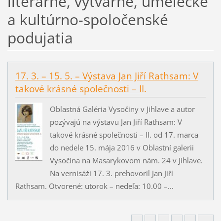
literárne, výtvarné, umelecké
a kultúrno-spoločenské
podujatia
17. 3. – 15. 5. – Výstava Jan Jiří Rathsam: V
takové krásné společnosti – II.
Oblastná Galéria Vysočiny v Jihlave a autor
pozývajú na výstavu Jan Jiří Rathsam: V
takové krásné společnosti – II. od 17. marca
do nedele 15. mája 2016 v Oblastní galerii
Vysočina na Masarykovom nám. 24 v Jihlave.
Na vernisáži 17. 3. prehovoril Jan Jiří
Rathsam. Otvorené: utorok – nedeľa: 10.00 –...