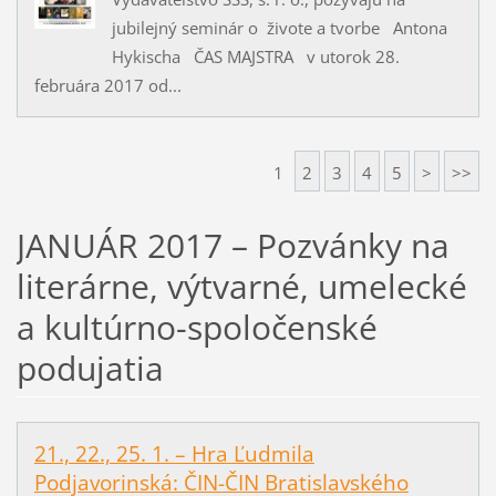
jubilejný seminár o živote a tvorbe Antona
Hykischa ČAS MAJSTRA v utorok 28.
februára 2017 od...
1
2
3
4
5
>
>>
JANUÁR 2017 – Pozvánky na
literárne, výtvarné, umelecké
a kultúrno-spoločenské
podujatia
21., 22., 25. 1. – Hra Ľudmila
Podjavorinská: ČIN-ČIN Bratislavského