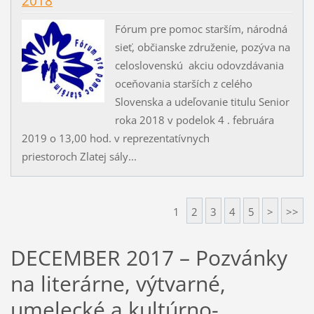
2018
Fórum pre pomoc starším, národná
sieť, občianske združenie, pozýva na
celoslovenskú akciu odovzdávania
oceňovania starších z celého
Slovenska a udeľovanie titulu Senior
roka 2018 v podelok 4 . februára
2019 o 13,00 hod. v reprezentatívnych
priestoroch Zlatej sály...
1
2
3
4
5
>
>>
DECEMBER 2017 – Pozvánky
na literárne, výtvarné,
umelecké a kultúrno-