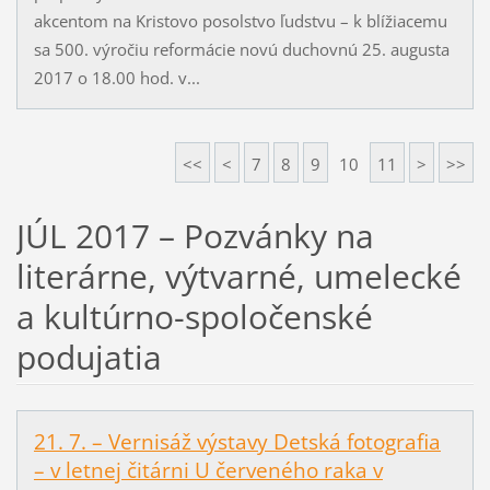
akcentom na Kristovo posolstvo ľudstvu – k blížiacemu
sa 500. výročiu reformácie novú duchovnú 25. augusta
2017 o 18.00 hod. v...
<<
<
7
8
9
10
11
>
>>
JÚL 2017 – Pozvánky na
literárne, výtvarné, umelecké
a kultúrno-spoločenské
podujatia
21. 7. – Vernisáž výstavy Detská fotografia
– v letnej čitárni U červeného raka v