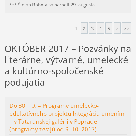
*** Štefan Bobota sa narodil 29. augusta...
1
2
3
4
5
>
>>
OKTÓBER 2017 – Pozvánky na
literárne, výtvarné, umelecké
a kultúrno-spoločenské
podujatia
Do 30. 10. – Programy umelecko-
edukatívneho projektu Integrácia umením
– v Tataranskej galérii v Poprade
(programy trvajú od 9. 10. 2017)