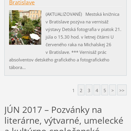
Bratislave
(AKTUALIZOVANÉ) Mestská knižnica
v Bratislave pozýva na vernisáž
výstavy Detská fotografia v piatok 21.
júla o 15.30 hod. v letnej čitárni U
červeného raka na Michalskej 26
v Bratislave. *** Vernisáž prác
absolventov detského grafického a fotografického
tábora...
1
2
3
4
5
>
>>
JÚN 2017 – Pozvánky na
literárne, výtvarné, umelecké