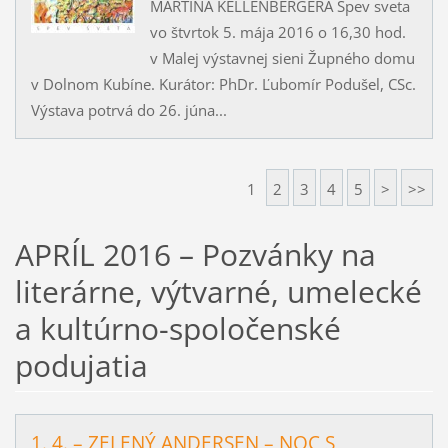
MARTINA KELLENBERGERA Spev sveta
vo štvrtok 5. mája 2016 o 16,30 hod.
v Malej výstavnej sieni Župného domu
v Dolnom Kubíne. Kurátor: PhDr. Ľubomír Podušel, CSc.
Výstava potrvá do 26. júna...
1
2
3
4
5
>
>>
APRÍL 2016 – Pozvánky na
literárne, výtvarné, umelecké
a kultúrno-spoločenské
podujatia
1. 4. – ZELENÝ ANDERSEN – NOC S