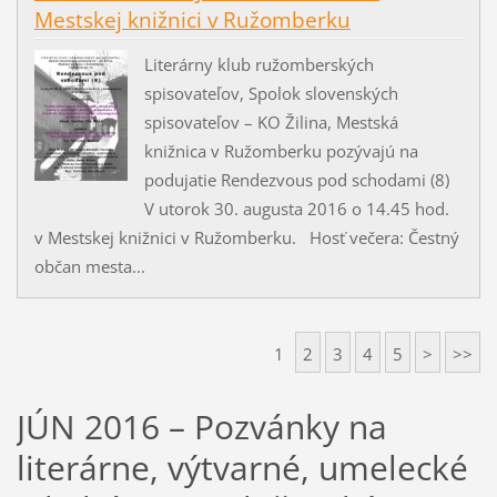
Mestskej knižnici v Ružomberku
Literárny klub ružomberských
spisovateľov, Spolok slovenských
spisovateľov – KO Žilina, Mestská
knižnica v Ružomberku pozývajú na
podujatie Rendezvous pod schodami (8)
V utorok 30. augusta 2016 o 14.45 hod.
v Mestskej knižnici v Ružomberku. Hosť večera: Čestný
občan mesta...
1
2
3
4
5
>
>>
JÚN 2016 – Pozvánky na
literárne, výtvarné, umelecké