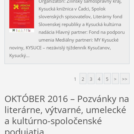
Organizátori: Žilinský samosprávny kraj,
Kysucká knižnica v Čadci, Spolok
slovenských spisovateľov, Literárny fond
Slovenskej republiky a Kysucká kultúrna
nadácia Hlavný partner: Fond na podporu
umenia Mediálny partneri: MY Kysucké
noviny, KYSUCE – nezávislý týždenník Kysučanov,
Kysucký...
1
2
3
4
5
>
>>
OKTÓBER 2016 – Pozvánky na
literárne, výtvarné, umelecké
a kultúrno-spoločenské
podujatia