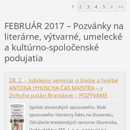
1
2
3
4
5
>
>>
FEBRUÁR 2017 – Pozvánky na
literárne, výtvarné, umelecké
a kultúrno-spoločenské
podujatia
28. 2. – Jubilejný seminár o živote a tvorbe
ANTONA HYKISCHA ČAS MAJSTRA – v
Zichyho paláci Bratislave – POZÝVAME
Spolok slovenských spisovateľov, Klub
spisovateľov literatúry faktu na Slovensku,
Združenie kresťanských seniorov Slovenska,
Vydavateľstvo SSS, s. r. o., pozývajú na