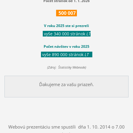
Počet stránok od 1. 1. 2026
500
007
V roku 2025 ste si prezreli
vyše 340 000 stránok
LT
Počet návštev v roku 2025
vyše 890 000 stránok
LT
(Zdroj: Štatistiky Webnode)
Ďakujeme za vašu priazeň.
Webovú prezentáciu sme spustili dňa 1. 10. 2014 o 7.00