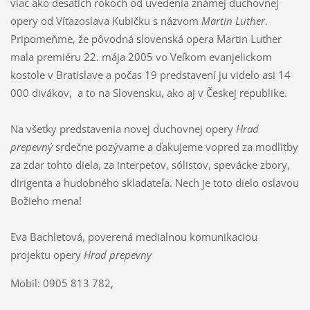
viac ako desatich rokoch od uvedenia známej duchovnej
opery od Víťazoslava Kubičku s názvom
Martin Luther
.
Pripomeňme, že pôvodná slovenská opera Martin Luther
mala premiéru 22. mája 2005 vo Veľkom evanjelickom
kostole v Bratislave a počas 19 predstavení ju videlo asi 14
000 divákov, a to na Slovensku, ako aj v Českej republike.
Na všetky predstavenia novej duchovnej opery
Hrad
prepevný
srdečne pozývame a ďakujeme vopred za modlitby
za zdar tohto diela, za interpetov, sólistov, spevácke zbory,
dirigenta a hudobného skladateľa. Nech je toto dielo oslavou
Božieho mena!
Eva Bachletová, poverená medialnou komunikaciou
projektu opery
Hrad prepevny
Mobil: 0905 813 782,