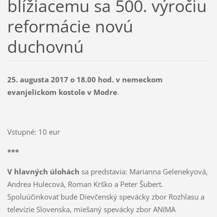
blížiacemu sa 500. výročiu
reformácie novú
duchovnú
25. augusta 2017 o 18.00 hod. v nemeckom
evanjelickom kostole v Modre
.
Vstupné: 10 eur
***
V hlavných úlohách
sa predstavia: Marianna Gelenekyová,
Andrea Hulecová, Roman Krško a Peter Šubert.
Spoluúčinkovať bude Dievčenský spevácky zbor Rozhlasu a
televízie Slovenska, miešaný spevácky zbor ANIMA