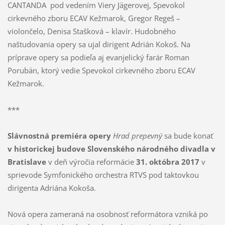
CANTANDA pod vedením Viery Jägerovej, Spevokol
cirkevného zboru ECAV Kežmarok, Gregor Regeš –
violončelo, Denisa Stašková – klavír. Hudobného
naštudovania opery sa ujal dirigent Adrián Kokoš. Na
príprave opery sa podieľa aj evanjelický farár Roman
Porubän, ktorý vedie Spevokol cirkevného zboru ECAV
Kežmarok.
***
Slávnostná premiéra opery
Hrad prepevný
sa bude konať
v historickej budove Slovenského národného divadla v
Bratislave
v deň výročia reformácie
31. októbra 2017
v
sprievode Symfonického orchestra RTVS pod taktovkou
dirigenta Adriána Kokoša.
Nová opera zameraná na osobnosť reformátora vzniká po