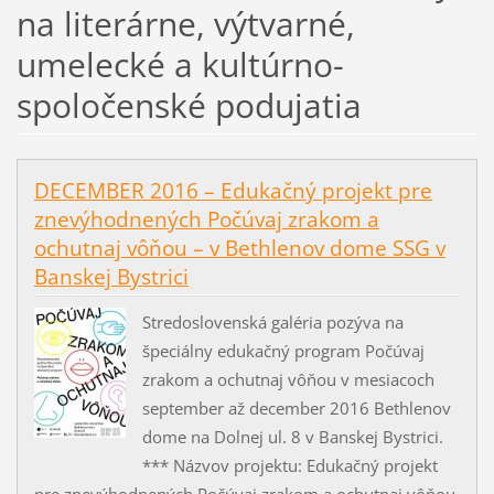
na literárne, výtvarné,
umelecké a kultúrno-
spoločenské podujatia
DECEMBER 2016 – Edukačný projekt pre
znevýhodnených Počúvaj zrakom a
ochutnaj vôňou – v Bethlenov dome SSG v
Banskej Bystrici
Stredoslovenská galéria pozýva na
špeciálny edukačný program Počúvaj
zrakom a ochutnaj vôňou v mesiacoch
september až december 2016 Bethlenov
dome na Dolnej ul. 8 v Banskej Bystrici.
*** Názvov projektu: Edukačný projekt
pre znevýhodnených Počúvaj zrakom a ochutnaj vôňou