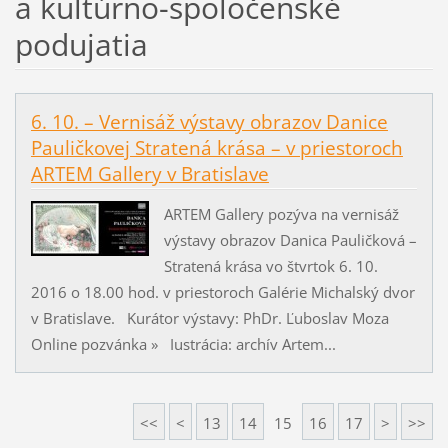
a kultúrno-spoločenské
podujatia
6. 10. – Vernisáž výstavy obrazov Danice
Pauličkovej Stratená krása – v priestoroch
ARTEM Gallery v Bratislave
ARTEM Gallery pozýva na vernisáž
výstavy obrazov Danica Pauličková –
Stratená krása vo štvrtok 6. 10.
2016 o 18.00 hod. v priestoroch Galérie Michalský dvor
v Bratislave. Kurátor výstavy: PhDr. Ľuboslav Moza
Online pozvánka » Iustrácia: archív Artem...
<<
<
13
14
15
16
17
>
>>