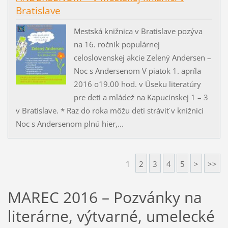
Bratislave
Mestská knižnica v Bratislave pozýva
na 16. ročník populárnej
celoslovenskej akcie Zelený Andersen –
Noc s Andersenom V piatok 1. apríla
2016 o19.00 hod. v Úseku literatúry
pre deti a mládež na Kapucínskej 1 – 3
v Bratislave. * Raz do roka môžu deti stráviť v knižnici
Noc s Andersenom plnú hier,...
1
2
3
4
5
>
>>
MAREC 2016 – Pozvánky na
literárne, výtvarné, umelecké