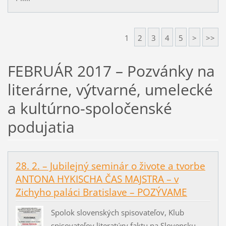
1
2
3
4
5
>
>>
FEBRUÁR 2017 – Pozvánky na
literárne, výtvarné, umelecké
a kultúrno-spoločenské
podujatia
28. 2. – Jubilejný seminár o živote a tvorbe
ANTONA HYKISCHA ČAS MAJSTRA – v
Zichyho paláci Bratislave – POZÝVAME
Spolok slovenských spisovateľov, Klub
spisovateľov literatúry faktu na Slovensku,