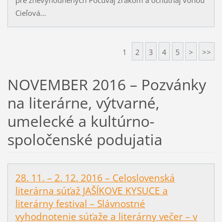
Cieľová...
1
2
3
4
5
>
>>
NOVEMBER 2016 – Pozvánky
na literárne, výtvarné,
umelecké a kultúrno-
spoločenské podujatia
28. 11. – 2. 12. 2016 – Celoslovenská
literárna súťaž JAŠÍKOVE KYSUCE a
literárny festival – Slávnostné
vyhodnotenie súťaže a literárny večer – v