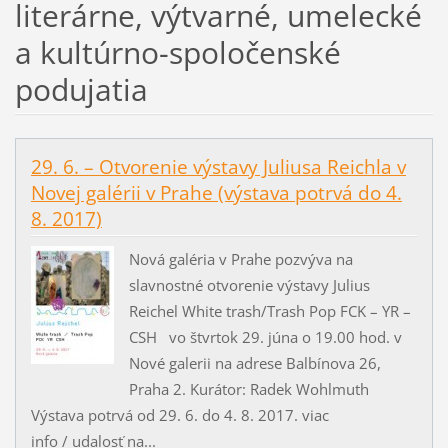
literárne, výtvarné, umelecké
a kultúrno-spoločenské
podujatia
29. 6. – Otvorenie výstavy Juliusa Reichla v
Novej galérii v Prahe (výstava potrvá do 4.
8. 2017)
Nová galéria v Prahe pozvýva na
slavnostné otvorenie výstavy Julius
Reichel White trash/Trash Pop FCK – YR –
CSH vo štvrtok 29. júna o 19.00 hod. v
Nové galerii na adrese Balbínova 26,
Praha 2. Kurátor: Radek Wohlmuth
Výstava potrvá od 29. 6. do 4. 8. 2017. viac
info / udalosť na...