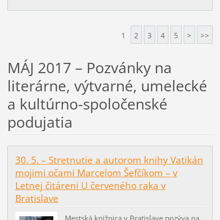
1
2
3
4
5
>
>>
MÁJ 2017 – Pozvánky na
literárne, výtvarné, umelecké
a kultúrno-spoločenské
podujatia
30. 5. – Stretnutie a autorom knihy Vatikán
mojimi očami Marcelom Šefčíkom – v
Letnej čitáreni U červeného raka v
Bratislave
Mestská knižnica v Bratislave pozýva na