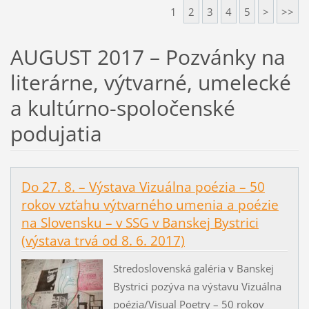
1
2
3
4
5
>
>>
AUGUST 2017 – Pozvánky na
literárne, výtvarné, umelecké
a kultúrno-spoločenské
podujatia
Do 27. 8. – Výstava Vizuálna poézia – 50
rokov vzťahu výtvarného umenia a poézie
na Slovensku – v SSG v Banskej Bystrici
(výstava trvá od 8. 6. 2017)
Stredoslovenská galéria v Banskej
Bystrici pozýva na výstavu Vizuálna
poézia/Visual Poetry – 50 rokov