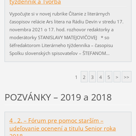
týždenník a Tvorba
Vypočujte si v novej rubrike Čítanie z literárnych
časopisov relácie Ars litera na Rádiu Devín v stredu 17.
novembra 2021 o 17. hod. rozhovor redaktorky a
moderátorky STANISLAVY MATEJOVIČOVEJ * so
šéfredaktorom Literárneho týždenníka – časopisu
Spolku slovenských spisovateľov – ŠTEFANOM...
1
2
3
4
5
>
>>
POZVÁNKY – 2019 a 2018
4 . 2. – Fórum pre pomoc starším –
udeľovanie ocenení a titulu Senior roka