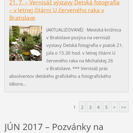
21. 7. – Vernisáž výstavy Detská fotografia
– v letnej čitárni U červeného raka v
Bratislave
(AKTUALIZOVANÉ) Mestská knižnica
v Bratislave pozýva na vernisáž
výstavy Detská fotografia v piatok 21.
júla o 15.30 hod. v letnej čitárni U
červeného raka na Michalskej 26
v Bratislave. *** Vernisáž prác
absolventov detského grafického a fotografického
tábora...
1
2
3
4
5
>
>>
JÚN 2017 – Pozvánky na