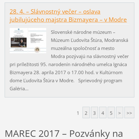
28. 4. – Slávnostný večer – oslava
jubilujúceho majstra Bizmayera – v Modre
Slovenské národne múzeum –
Múzeum Ľudovíta Štúra, Modranská
muzeálna spoločnosť a mesto
Modra pozývajú na slávnostný večer
pri príležitosti 95. narodenín národného umelca Ignáca
Bizmayera 28. apríla 2017 o 17.00 hod. v Kultúrnom
dome Ľudovíta Štúra v Modre. Sprievodný program
Galéria...
1
2
3
4
5
>
>>
MAREC 2017 – Pozvánky na