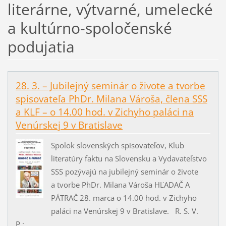
literárne, výtvarné, umelecké
a kultúrno-spoločenské
podujatia
28. 3. – Jubilejný seminár o živote a tvorbe
spisovateľa PhDr. Milana Vároša, člena SSS
a KLF – o 14.00 hod. v Zichyho paláci na
Venúrskej 9 v Bratislave
Spolok slovenských spisovateľov, Klub
literatúry faktu na Slovensku a Vydavateľstvo
SSS pozývajú na jubilejný seminár o živote
a tvorbe PhDr. Milana Vároša HĽADAČ A
PÁTRAČ 28. marca o 14.00 hod. v Zichyho
paláci na Venúrskej 9 v Bratislave. R. S. V.
P.:...