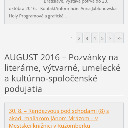
Bratislave. Výstava potrvá do 23.
októbra 2016. Kontakt/informácie: Anna Jabłonowska-
Holy Programová a grafická...
1
2
3
4
5
>
>>
AUGUST 2016 – Pozvánky na
literárne, výtvarné, umelecké
a kultúrno-spoločenské
podujatia
30. 8. – Rendezvous pod schodami (8) s
akad. maliarom Jánom Mrázom – v
Mestskej knižnici v Ružomberku