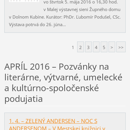
vo štvrtok 5. mája 2016 o 16,30 hod.
v Malej výstavnej sieni Župného domu
v Dolnom Kubíne. Kurátor: PhDr. Ľubomír Podušel, CSc.
Výstava potrvá do 26. júna...
1
2
3
4
5
>
>>
APRÍL 2016 – Pozvánky na
literárne, výtvarné, umelecké
a kultúrno-spoločenské
podujatia
1. 4. – ZELENÝ ANDERSEN – NOC S
ANDERSENOM – V Mestskej knižnici v