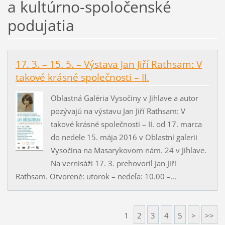
a kultúrno-spoločenské
podujatia
17. 3. – 15. 5. – Výstava Jan Jiří Rathsam: V
takové krásné společnosti – II.
Oblastná Galéria Vysočiny v Jihlave a autor
pozývajú na výstavu Jan Jiří Rathsam: V
takové krásné společnosti – II. od 17. marca
do nedele 15. mája 2016 v Oblastní galerii
Vysočina na Masarykovom nám. 24 v Jihlave.
Na vernisáži 17. 3. prehovoril Jan Jiří
Rathsam. Otvorené: utorok – nedeľa: 10.00 –...
1
2
3
4
5
>
>>