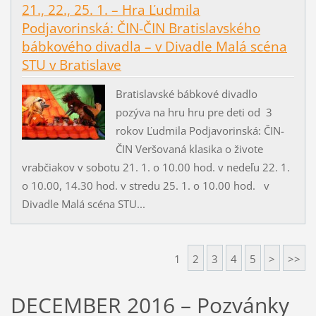
21., 22., 25. 1. – Hra Ľudmila
Podjavorinská: ČIN-ČIN Bratislavského
bábkového divadla – v Divadle Malá scéna
STU v Bratislave
Bratislavské bábkové divadlo
pozýva na hru hru pre deti od 3
rokov Ľudmila Podjavorinská: ČIN-
ČIN Veršovaná klasika o živote
vrabčiakov v sobotu 21. 1. o 10.00 hod. v nedeľu 22. 1.
o 10.00, 14.30 hod. v stredu 25. 1. o 10.00 hod. v
Divadle Malá scéna STU...
1
2
3
4
5
>
>>
DECEMBER 2016 – Pozvánky