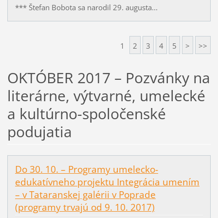
*** Štefan Bobota sa narodil 29. augusta...
1
2
3
4
5
>
>>
OKTÓBER 2017 – Pozvánky na
literárne, výtvarné, umelecké
a kultúrno-spoločenské
podujatia
Do 30. 10. – Programy umelecko-
edukatívneho projektu Integrácia umením
– v Tataranskej galérii v Poprade
(programy trvajú od 9. 10. 2017)