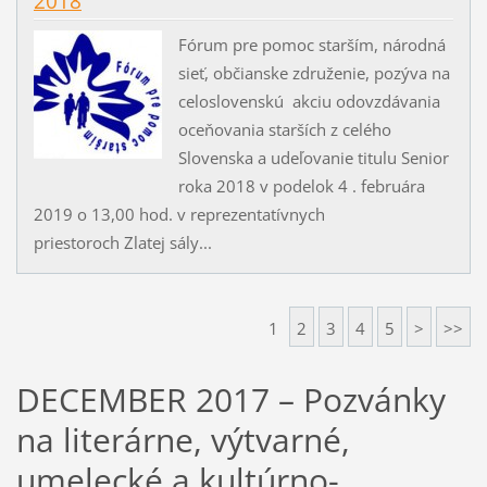
2018
Fórum pre pomoc starším, národná
sieť, občianske združenie, pozýva na
celoslovenskú akciu odovzdávania
oceňovania starších z celého
Slovenska a udeľovanie titulu Senior
roka 2018 v podelok 4 . februára
2019 o 13,00 hod. v reprezentatívnych
priestoroch Zlatej sály...
1
2
3
4
5
>
>>
DECEMBER 2017 – Pozvánky
na literárne, výtvarné,
umelecké a kultúrno-