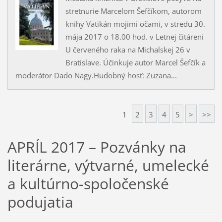
stretnurie Marcelom Šefčíkom, autorom
knihy Vatikán mojimi očami, v stredu 30.
mája 2017 o 18.00 hod. v Letnej čitáreni
U červeného raka na Michalskej 26 v
Bratislave. Účinkuje autor Marcel Šefčík a
moderátor Dado Nagy.Hudobný hosť: Zuzana...
1
2
3
4
5
>
>>
APRÍL 2017 – Pozvánky na
literárne, výtvarné, umelecké
a kultúrno-spoločenské
podujatia