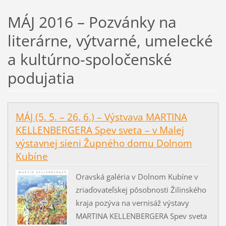
MÁJ 2016 – Pozvánky na
literárne, výtvarné, umelecké
a kultúrno-spoločenské
podujatia
MÁJ (5. 5. – 26. 6.) – Výstvava MARTINA
KELLENBERGERA Spev sveta – v Malej
výstavnej sieni Župného domu Dolnom
Kubíne
Oravská galéria v Dolnom Kubíne v
zriaďovateľskej pôsobnosti Žilinského
kraja pozýva na vernisáž výstavy
MARTINA KELLENBERGERA Spev sveta