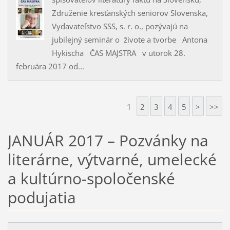
Združenie kresťanských seniorov Slovenska,
Vydavateľstvo SSS, s. r. o., pozývajú na
jubilejný seminár o živote a tvorbe Antona
Hykischa ČAS MAJSTRA v utorok 28.
februára 2017 od...
1
2
3
4
5
>
>>
JANUÁR 2017 – Pozvánky na
literárne, výtvarné, umelecké
a kultúrno-spoločenské
podujatia