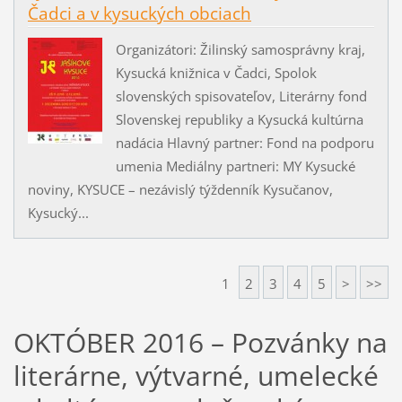
Čadci a v kysuckých obciach
Organizátori: Žilinský samosprávny kraj,
Kysucká knižnica v Čadci, Spolok
slovenských spisovateľov, Literárny fond
Slovenskej republiky a Kysucká kultúrna
nadácia Hlavný partner: Fond na podporu
umenia Mediálny partneri: MY Kysucké
noviny, KYSUCE – nezávislý týždenník Kysučanov,
Kysucký...
1
2
3
4
5
>
>>
OKTÓBER 2016 – Pozvánky na
literárne, výtvarné, umelecké