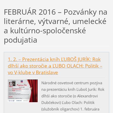
FEBRUÁR 2016 – Pozvánky na
literárne, výtvarné, umelecké
a kultúrno-spoločenské
podujatia
1. 2. – Prezentácia kníh ĽUBOŠ JURÍK: Rok
dlhší ako storočie a ĽUBO OLACH: Politik –
vo V-klube v Bratislave
Národné osvetové centrum pozýva
na prezentáciu kníh Ľuboš Jurík: Rok
dlhší ako storočie (o Alexandrovi
Dubčekovi) Ľubo Olach: Politik
(služobník oligarchov) 1. februára