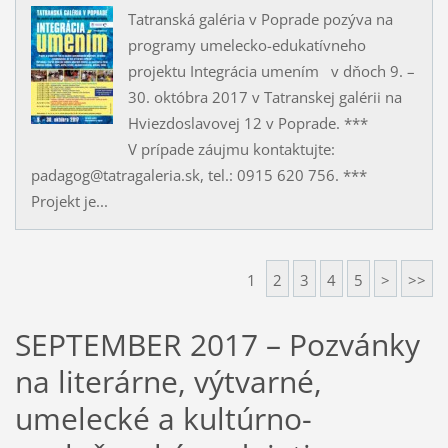
Tatranská galéria v Poprade pozýva na
programy umelecko-edukatívneho
projektu Integrácia umením v dňoch 9. –
30. októbra 2017 v Tatranskej galérii na
Hviezdoslavovej 12 v Poprade. ***
V prípade záujmu kontaktujte:
padagog@tatragaleria.sk, tel.: 0915 620 756. ***
Projekt je...
1
2
3
4
5
>
>>
SEPTEMBER 2017 – Pozvánky
na literárne, výtvarné,
umelecké a kultúrno-