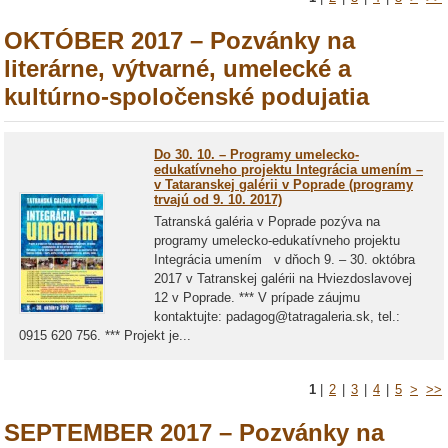
OKTÓBER 2017 – Pozvánky na
literárne, výtvarné, umelecké a
kultúrno-spoločenské podujatia
Do 30. 10. – Programy umelecko-
edukatívneho projektu Integrácia umením –
v Tataranskej galérii v Poprade (programy
trvajú od 9. 10. 2017)
Tatranská galéria v Poprade pozýva na
programy umelecko-edukatívneho projektu
Integrácia umením v dňoch 9. – 30. októbra
2017 v Tatranskej galérii na Hviezdoslavovej
12 v Poprade. *** V prípade záujmu
kontaktujte: padagog@tatragaleria.sk, tel.:
0915 620 756. *** Projekt je...
1
|
2
|
3
|
4
|
5
>
>>
SEPTEMBER 2017 – Pozvánky na