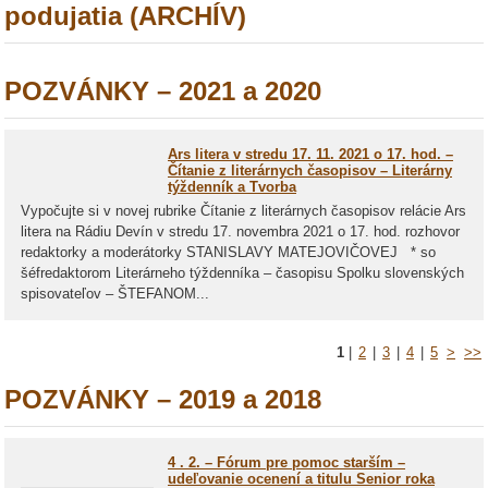
podujatia (ARCHÍV)
POZVÁNKY – 2021 a 2020
Ars litera v stredu 17. 11. 2021 o 17. hod. –
Čítanie z literárnych časopisov – Literárny
týždenník a Tvorba
Vypočujte si v novej rubrike Čítanie z literárnych časopisov relácie Ars
litera na Rádiu Devín v stredu 17. novembra 2021 o 17. hod. rozhovor
redaktorky a moderátorky STANISLAVY MATEJOVIČOVEJ * so
šéfredaktorom Literárneho týždenníka – časopisu Spolku slovenských
spisovateľov – ŠTEFANOM...
1
|
2
|
3
|
4
|
5
>
>>
POZVÁNKY – 2019 a 2018
4 . 2. – Fórum pre pomoc starším –
udeľovanie ocenení a titulu Senior roka