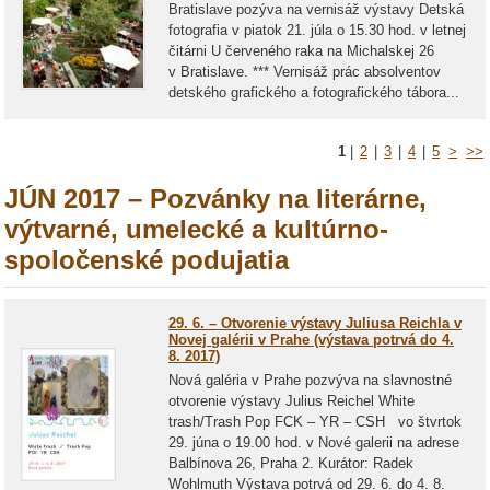
Bratislave pozýva na vernisáž výstavy Detská
fotografia v piatok 21. júla o 15.30 hod. v letnej
čitárni U červeného raka na Michalskej 26
v Bratislave. *** Vernisáž prác absolventov
detského grafického a fotografického tábora...
1
|
2
|
3
|
4
|
5
>
>>
JÚN 2017 – Pozvánky na literárne,
výtvarné, umelecké a kultúrno-
spoločenské podujatia
29. 6. – Otvorenie výstavy Juliusa Reichla v
Novej galérii v Prahe (výstava potrvá do 4.
8. 2017)
Nová galéria v Prahe pozvýva na slavnostné
otvorenie výstavy Julius Reichel White
trash/Trash Pop FCK – YR – CSH vo štvrtok
29. júna o 19.00 hod. v Nové galerii na adrese
Balbínova 26, Praha 2. Kurátor: Radek
Wohlmuth Výstava potrvá od 29. 6. do 4. 8.