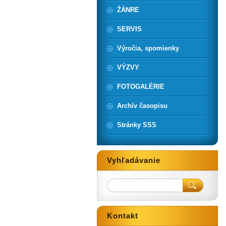
ŽÁNRE
SERVIS
Výročia, spomienky
VÝZVY
FOTOGALÉRIE
Archív časopisu
Stránky SSS
Vyhľadávanie
Kontakt