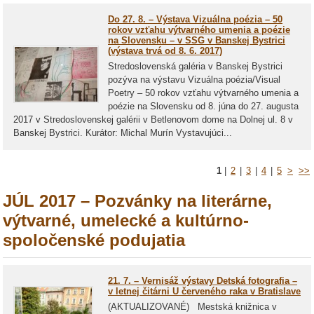
Do 27. 8. – Výstava Vizuálna poézia – 50
rokov vzťahu výtvarného umenia a poézie
na Slovensku – v SSG v Banskej Bystrici
(výstava trvá od 8. 6. 2017)
Stredoslovenská galéria v Banskej Bystrici
pozýva na výstavu Vizuálna poézia/Visual
Poetry – 50 rokov vzťahu výtvarného umenia a
poézie na Slovensku od 8. júna do 27. augusta
2017 v Stredoslovenskej galérii v Betlenovom dome na Dolnej ul. 8 v
Banskej Bystrici. Kurátor: Michal Murín Vystavujúci...
1
|
2
|
3
|
4
|
5
>
>>
JÚL 2017 – Pozvánky na literárne,
výtvarné, umelecké a kultúrno-
spoločenské podujatia
21. 7. – Vernisáž výstavy Detská fotografia –
v letnej čitárni U červeného raka v Bratislave
(AKTUALIZOVANÉ) Mestská knižnica v