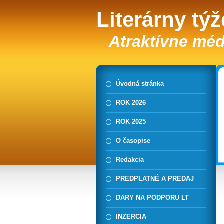
Literárny tý
Atraktívne méd
Úvodná stránka
ROK 2026
ROK 2025
O časopise
Redakcia
PREDPLATNÉ A PREDAJ
DARY NA PODPORU LT
INZERCIA