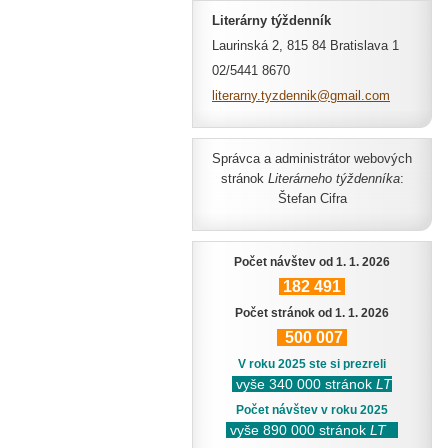
Literárny týždenník
Laurinská 2, 815 84 Bratislava 1
02/5441 8670
literarn
y.tyzden
nik@gmai
l.com
Správca a administrátor webových
stránok
Literárneho týždenníka
:
Štefan Cifra
Počet návštev od 1. 1. 2026
182
491
Počet stránok od 1. 1. 2026
500
007
V roku 2025 ste si prezreli
vyše 340 000 stránok
LT
Počet návštev v roku 2025
vyše 890 000 stránok
LT