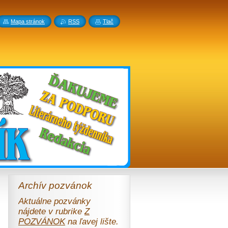
Mapa stránok
RSS
Tlač
Archív pozvánok
Aktuálne pozvánky
nájdete v rubrike
Z
POZVÁNOK
na ľavej lište.