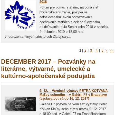
2018
Fórum pre pomoc starším, národná sieť,
občianske združenie, pozýva na
celoslovenskú akciu odovzdávania
oceňovania starších z celého Slovenska
a udeľovanie titulu Senior roka 2018 v podelok
4 . februára 2019 o 13,00 hod.
v reprezentatívnych priestoroch Zlatej sály...
1
|
2
|
3
|
4
|
5
>
>>
DECEMBER 2017 – Pozvánky na
literárne, výtvarné, umelecké a
kultúrno-spoločenské podujatia
5. 12. – Vernisáž výstavy PETRA KOTVANA
Maľby schnutím – v Galérii F7 v Bratislave
(výstava potrvá do 16. 12. 2017)
Galéria F7 pozýva na vernisáž výstavy Peter
Kotvan Maľby schnutím v utorok 5. 12. 2017
o 18.00 hod. v Galérii F7 na Františkánskom