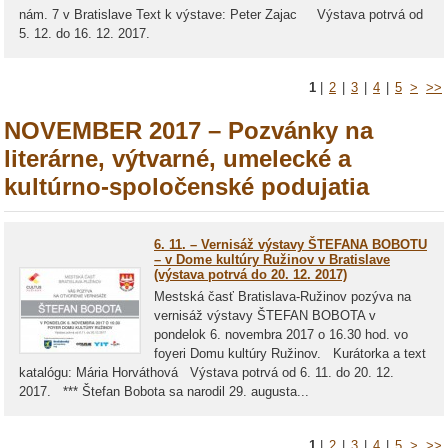
nám. 7 v Bratislave Text k výstave: Peter Zajac Výstava potrvá od
5. 12. do 16. 12. 2017.
1
|
2
|
3
|
4
|
5
>
>>
NOVEMBER 2017 – Pozvánky na
literárne, výtvarné, umelecké a
kultúrno-spoločenské podujatia
6. 11. – Vernisáž výstavy ŠTEFANA BOBOTU
– v Dome kultúry Ružinov v Bratislave
(výstava potrvá do 20. 12. 2017)
Mestská časť Bratislava-Ružinov pozýva na
vernisáž výstavy ŠTEFAN BOBOTA v
pondelok 6. novembra 2017 o 16.30 hod. vo
foyeri Domu kultúry Ružinov. Kurátorka a text
katalógu: Mária Horváthová Výstava potrvá od 6. 11. do 20. 12.
2017. *** Štefan Bobota sa narodil 29. augusta...
1
|
2
|
3
|
4
|
5
>
>>