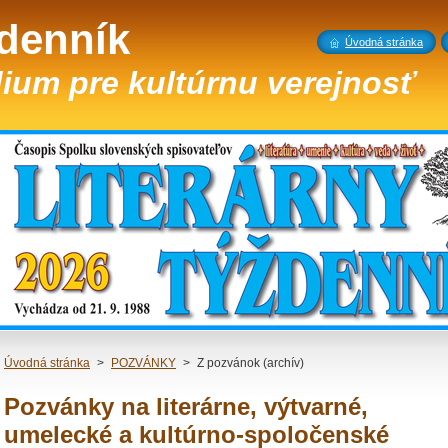
ždenník
Úvodná stránka
ium pre kultúrnu verejnosť
Úvodná stránka
>
POZVÁNKY
>
Z pozvánok (archív)
Pozvánky na literárne, výtvarné,
umelecké a kultúrno-spoločenské