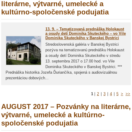
literárne, výtvarné, umelecké a
kultúrno-spoločenské podujatia
13. 9. – Tematizovaná prednáška Holokaust
a osudy detí Dominika Skuteckého – vo Vile
Dominika Skuteckého v Banskej Bystrici
Stredoslovenská galéria v Banskej Bystrici
pozýva na tematizovanú prednášku Holokaust
a osudy detí Dominika Skuteckého v stredu
13. septembra 2017 o 17.00 hod. vo Vile
Dominika Skuteckého v Banskej Bystrici. ***
Prednáška historika Jozefa Ďuriančíka, spojená s audiovizuálnou
prezentáciou dobových...
1
|
2
|
3
|
4
|
5
>
>>
AUGUST 2017 – Pozvánky na literárne,
výtvarné, umelecké a kultúrno-
spoločenské podujatia