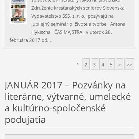
Združenie kresťanských seniorov Slovenska,
Vydavateľstvo SSS, s. r. o., pozývajú na
jubilejný seminár o živote a tvorbe Antona
Hykischa ČAS MAJSTRA v utorok 28.
februára 2017 od...
1
2
3
4
5
>
>>
JANUÁR 2017 – Pozvánky na
literárne, výtvarné, umelecké
a kultúrno-spoločenské
podujatia