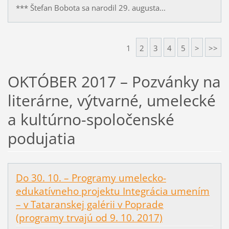
*** Štefan Bobota sa narodil 29. augusta...
1
2
3
4
5
>
>>
OKTÓBER 2017 – Pozvánky na
literárne, výtvarné, umelecké
a kultúrno-spoločenské
podujatia
Do 30. 10. – Programy umelecko-
edukatívneho projektu Integrácia umením
– v Tataranskej galérii v Poprade
(programy trvajú od 9. 10. 2017)