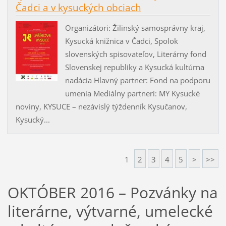
Čadci a v kysuckých obciach
Organizátori: Žilinský samosprávny kraj,
Kysucká knižnica v Čadci, Spolok
slovenských spisovateľov, Literárny fond
Slovenskej republiky a Kysucká kultúrna
nadácia Hlavný partner: Fond na podporu
umenia Mediálny partneri: MY Kysucké
noviny, KYSUCE – nezávislý týždenník Kysučanov,
Kysucký...
1
2
3
4
5
>
>>
OKTÓBER 2016 – Pozvánky na
literárne, výtvarné, umelecké