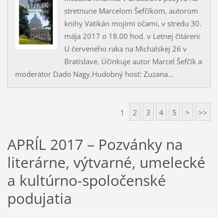
stretnurie Marcelom Šefčíkom, autorom
knihy Vatikán mojimi očami, v stredu 30.
mája 2017 o 18.00 hod. v Letnej čitáreni
U červeného raka na Michalskej 26 v
Bratislave. Účinkuje autor Marcel Šefčík a
moderátor Dado Nagy.Hudobný hosť: Zuzana...
1
2
3
4
5
>
>>
APRÍL 2017 – Pozvánky na
literárne, výtvarné, umelecké
a kultúrno-spoločenské
podujatia