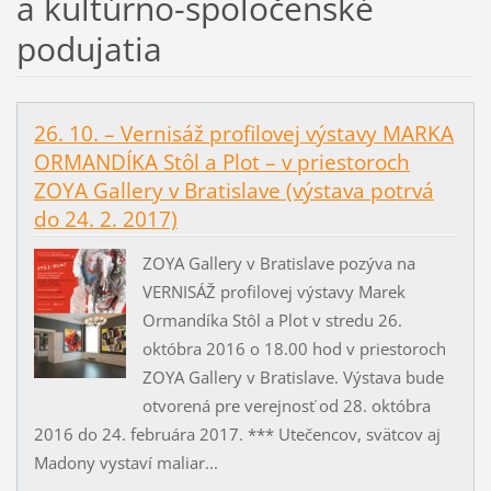
a kultúrno-spoločenské
podujatia
26. 10. – Vernisáž profilovej výstavy MARKA
ORMANDÍKA Stôl a Plot – v priestoroch
ZOYA Gallery v Bratislave (výstava potrvá
do 24. 2. 2017)
ZOYA Gallery v Bratislave pozýva na
VERNISÁŽ profilovej výstavy Marek
Ormandíka Stôl a Plot v stredu 26.
októbra 2016 o 18.00 hod v priestoroch
ZOYA Gallery v Bratislave. Výstava bude
otvorená pre verejnosť od 28. októbra
2016 do 24. februára 2017. *** Utečencov, svätcov aj
Madony vystaví maliar...