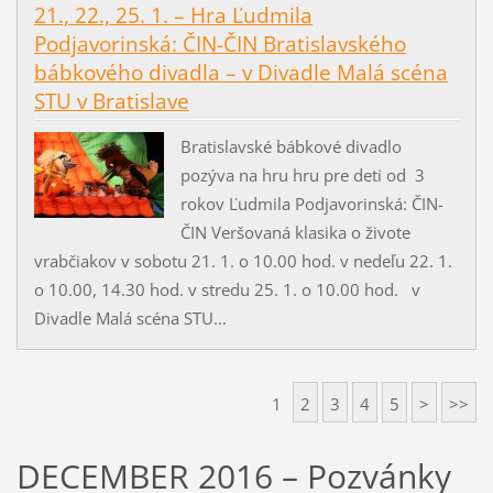
21., 22., 25. 1. – Hra Ľudmila
Podjavorinská: ČIN-ČIN Bratislavského
bábkového divadla – v Divadle Malá scéna
STU v Bratislave
Bratislavské bábkové divadlo
pozýva na hru hru pre deti od 3
rokov Ľudmila Podjavorinská: ČIN-
ČIN Veršovaná klasika o živote
vrabčiakov v sobotu 21. 1. o 10.00 hod. v nedeľu 22. 1.
o 10.00, 14.30 hod. v stredu 25. 1. o 10.00 hod. v
Divadle Malá scéna STU...
1
2
3
4
5
>
>>
DECEMBER 2016 – Pozvánky