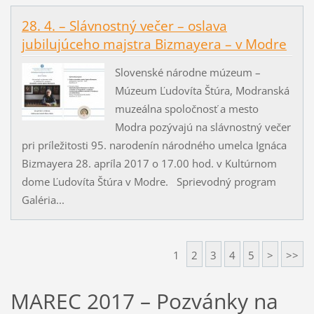
28. 4. – Slávnostný večer – oslava
jubilujúceho majstra Bizmayera – v Modre
Slovenské národne múzeum –
Múzeum Ľudovíta Štúra, Modranská
muzeálna spoločnosť a mesto
Modra pozývajú na slávnostný večer
pri príležitosti 95. narodenín národného umelca Ignáca
Bizmayera 28. apríla 2017 o 17.00 hod. v Kultúrnom
dome Ľudovíta Štúra v Modre. Sprievodný program
Galéria...
1
2
3
4
5
>
>>
MAREC 2017 – Pozvánky na