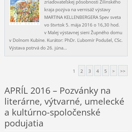
zriaďovateľskej pôsobnosti Žilinského
kraja pozýva na vernisáž výstavy
MARTINA KELLENBERGERA Spev sveta
vo štvrtok 5. mája 2016 o 16,30 hod.
v Malej výstavnej sieni Župného domu
v Dolnom Kubíne. Kurátor: PhDr. Ľubomír Podušel, CSc.
Výstava potrvá do 26. júna...
1
2
3
4
5
>
>>
APRÍL 2016 – Pozvánky na
literárne, výtvarné, umelecké
a kultúrno-spoločenské
podujatia