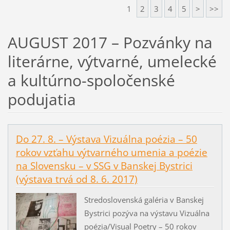
1
2
3
4
5
>
>>
AUGUST 2017 – Pozvánky na
literárne, výtvarné, umelecké
a kultúrno-spoločenské
podujatia
Do 27. 8. – Výstava Vizuálna poézia – 50
rokov vzťahu výtvarného umenia a poézie
na Slovensku – v SSG v Banskej Bystrici
(výstava trvá od 8. 6. 2017)
Stredoslovenská galéria v Banskej
Bystrici pozýva na výstavu Vizuálna
poézia/Visual Poetry – 50 rokov