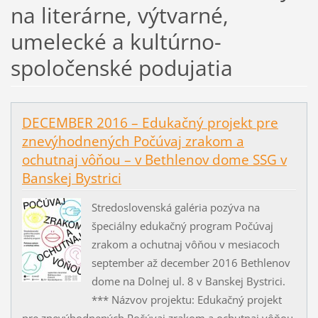
na literárne, výtvarné,
umelecké a kultúrno-
spoločenské podujatia
DECEMBER 2016 – Edukačný projekt pre
znevýhodnených Počúvaj zrakom a
ochutnaj vôňou – v Bethlenov dome SSG v
Banskej Bystrici
Stredoslovenská galéria pozýva na
špeciálny edukačný program Počúvaj
zrakom a ochutnaj vôňou v mesiacoch
september až december 2016 Bethlenov
dome na Dolnej ul. 8 v Banskej Bystrici.
*** Názvov projektu: Edukačný projekt
pre znevýhodnených Počúvaj zrakom a ochutnaj vôňou