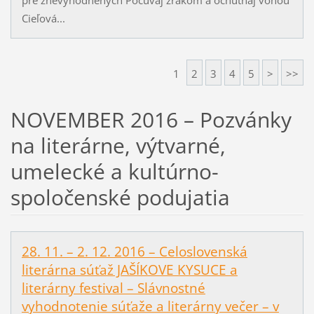
Cieľová...
1
2
3
4
5
>
>>
NOVEMBER 2016 – Pozvánky
na literárne, výtvarné,
umelecké a kultúrno-
spoločenské podujatia
28. 11. – 2. 12. 2016 – Celoslovenská
literárna súťaž JAŠÍKOVE KYSUCE a
literárny festival – Slávnostné
vyhodnotenie súťaže a literárny večer – v