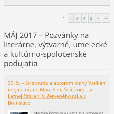
1
2
3
4
5
>
>>
MÁJ 2017 – Pozvánky na
literárne, výtvarné, umelecké
a kultúrno-spoločenské
podujatia
30. 5. – Stretnutie a autorom knihy Vatikán
mojimi očami Marcelom Šefčíkom – v
Letnej čitáreni U červeného raka v
Bratislave
Mestská knižnica v Bratislave pozýva na