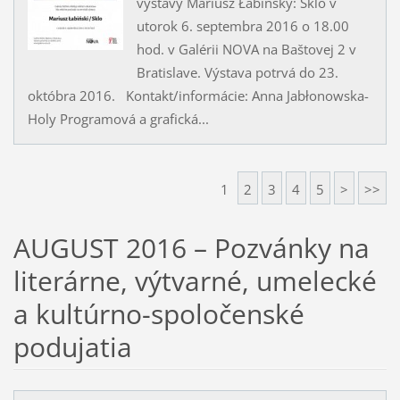
výstavy Mariusz Łabińský: Sklo v
utorok 6. septembra 2016 o 18.00
hod. v Galérii NOVA na Baštovej 2 v
Bratislave. Výstava potrvá do 23.
októbra 2016. Kontakt/informácie: Anna Jabłonowska-
Holy Programová a grafická...
1
2
3
4
5
>
>>
AUGUST 2016 – Pozvánky na
literárne, výtvarné, umelecké
a kultúrno-spoločenské
podujatia