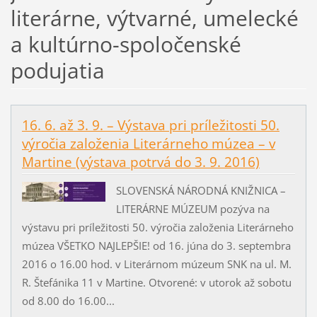
literárne, výtvarné, umelecké
a kultúrno-spoločenské
podujatia
16. 6. až 3. 9. – Výstava pri príležitosti 50.
výročia založenia Literárneho múzea – v
Martine (výstava potrvá do 3. 9. 2016)
SLOVENSKÁ NÁRODNÁ KNIŽNICA –
LITERÁRNE MÚZEUM pozýva na
výstavu pri príležitosti 50. výročia založenia Literárneho
múzea VŠETKO NAJLEPŠIE! od 16. júna do 3. septembra
2016 o 16.00 hod. v Literárnom múzeum SNK na ul. M.
R. Štefánika 11 v Martine. Otvorené: v utorok až sobotu
od 8.00 do 16.00...