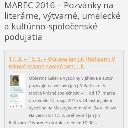
MAREC 2016 – Pozvánky na
literárne, výtvarné, umelecké
a kultúrno-spoločenské
podujatia
17. 3. – 15. 5. – Výstava Jan Jiří Rathsam: V
takové krásné společnosti – II.
Oblastná Galéria Vysočiny v Jihlave a autor
pozývajú na výstavu Jan Jiří Rathsam: V
takové krásné společnosti – II. od 17. marca
do nedele 15. mája 2016 v Oblastní galerii
Vysočina na Masarykovom nám. 24 v Jihlave.
Na vernisáži 17. 3. prehovoril Jan Jiří
Rathsam. Otvorené: utorok – nedeľa: 10.00 –...