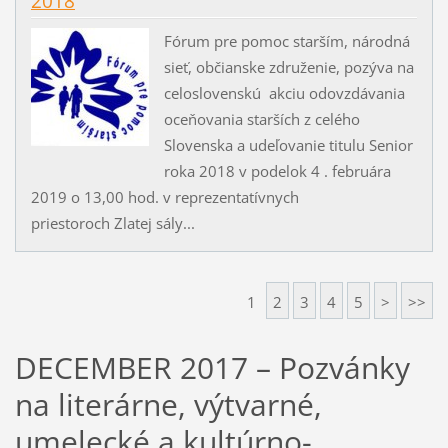
2018
Fórum pre pomoc starším, národná
sieť, občianske združenie, pozýva na
celoslovenskú akciu odovzdávania
oceňovania starších z celého
Slovenska a udeľovanie titulu Senior
roka 2018 v podelok 4 . februára
2019 o 13,00 hod. v reprezentatívnych
priestoroch Zlatej sály...
1
2
3
4
5
>
>>
DECEMBER 2017 – Pozvánky
na literárne, výtvarné,
umelecké a kultúrno-