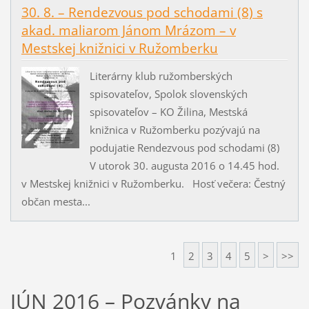
30. 8. – Rendezvous pod schodami (8) s
akad. maliarom Jánom Mrázom – v
Mestskej knižnici v Ružomberku
Literárny klub ružomberských
spisovateľov, Spolok slovenských
spisovateľov – KO Žilina, Mestská
knižnica v Ružomberku pozývajú na
podujatie Rendezvous pod schodami (8)
V utorok 30. augusta 2016 o 14.45 hod.
v Mestskej knižnici v Ružomberku. Hosť večera: Čestný
občan mesta...
1
2
3
4
5
>
>>
JÚN 2016 – Pozvánky na