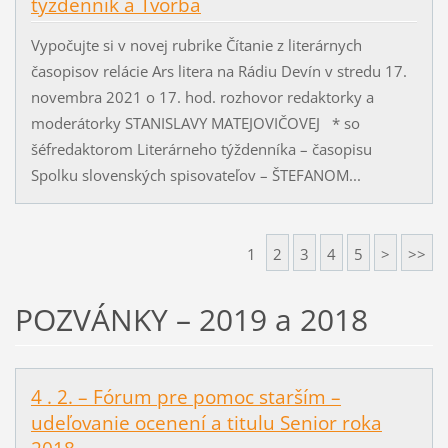
týždenník a Tvorba
Vypočujte si v novej rubrike Čítanie z literárnych
časopisov relácie Ars litera na Rádiu Devín v stredu 17.
novembra 2021 o 17. hod. rozhovor redaktorky a
moderátorky STANISLAVY MATEJOVIČOVEJ * so
šéfredaktorom Literárneho týždenníka – časopisu
Spolku slovenských spisovateľov – ŠTEFANOM...
1
2
3
4
5
>
>>
POZVÁNKY – 2019 a 2018
4 . 2. – Fórum pre pomoc starším –
udeľovanie ocenení a titulu Senior roka