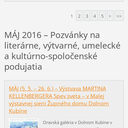
1
2
3
4
5
>
>>
MÁJ 2016 – Pozvánky na
literárne, výtvarné, umelecké
a kultúrno-spoločenské
podujatia
MÁJ (5. 5. – 26. 6.) – Výstvava MARTINA
KELLENBERGERA Spev sveta – v Malej
výstavnej sieni Župného domu Dolnom
Kubíne
Oravská galéria v Dolnom Kubíne v