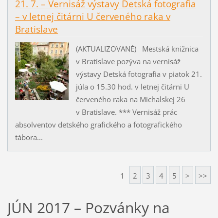
21. 7. – Vernisáž výstavy Detská fotografia
– v letnej čitárni U červeného raka v
Bratislave
(AKTUALIZOVANÉ) Mestská knižnica
v Bratislave pozýva na vernisáž
výstavy Detská fotografia v piatok 21.
júla o 15.30 hod. v letnej čitárni U
červeného raka na Michalskej 26
v Bratislave. *** Vernisáž prác
absolventov detského grafického a fotografického
tábora...
1
2
3
4
5
>
>>
JÚN 2017 – Pozvánky na