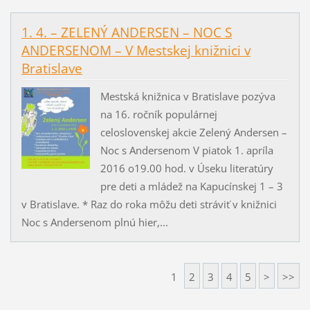
1. 4. – ZELENÝ ANDERSEN – NOC S
ANDERSENOM – V Mestskej knižnici v
Bratislave
Mestská knižnica v Bratislave pozýva
na 16. ročník populárnej
celoslovenskej akcie Zelený Andersen –
Noc s Andersenom V piatok 1. apríla
2016 o19.00 hod. v Úseku literatúry
pre deti a mládež na Kapucínskej 1 – 3
v Bratislave. * Raz do roka môžu deti stráviť v knižnici
Noc s Andersenom plnú hier,...
1
2
3
4
5
>
>>