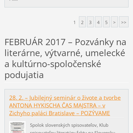
1
2
3
4
5
>
>>
FEBRUÁR 2017 – Pozvánky na
literárne, výtvarné, umelecké
a kultúrno-spoločenské
podujatia
28. 2. – Jubilejný seminár o živote a tvorbe
ANTONA HYKISCHA ČAS MAJSTRA – v
Zichyho paláci Bratislave – POZÝVAME
Spolok slovenských spisovateľov, Klub
spisovateľov literatúry faktu na Slovensku,