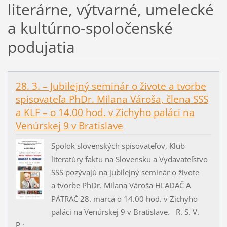
literárne, výtvarné, umelecké
a kultúrno-spoločenské
podujatia
28. 3. – Jubilejný seminár o živote a tvorbe
spisovateľa PhDr. Milana Vároša, člena SSS
a KLF – o 14.00 hod. v Zichyho paláci na
Venúrskej 9 v Bratislave
Spolok slovenských spisovateľov, Klub
literatúry faktu na Slovensku a Vydavateľstvo
SSS pozývajú na jubilejný seminár o živote
a tvorbe PhDr. Milana Vároša HĽADAČ A
PÁTRAČ 28. marca o 14.00 hod. v Zichyho
paláci na Venúrskej 9 v Bratislave. R. S. V.
P.:...