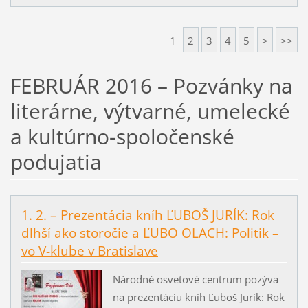
1
2
3
4
5
>
>>
FEBRUÁR 2016 – Pozvánky na
literárne, výtvarné, umelecké
a kultúrno-spoločenské
podujatia
1. 2. – Prezentácia kníh ĽUBOŠ JURÍK: Rok
dlhší ako storočie a ĽUBO OLACH: Politik –
vo V-klube v Bratislave
Národné osvetové centrum pozýva
na prezentáciu kníh Ľuboš Jurík: Rok