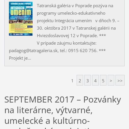
Tatranská galéria v Poprade pozýva na
programy umelecko-edukatívneho
projektu Integrácia umením v dňoch 9. –
30. októbra 2017 v Tatranskej galérii na
Hviezdoslavovej 12 v Poprade. ***
V prípade záujmu kontaktujte:
padagog@tatragaleria.sk, tel.: 0915 620 756. ***
Projekt je...
1
2
3
4
5
>
>>
SEPTEMBER 2017 – Pozvánky
na literárne, výtvarné,
umelecké a kultúrno-