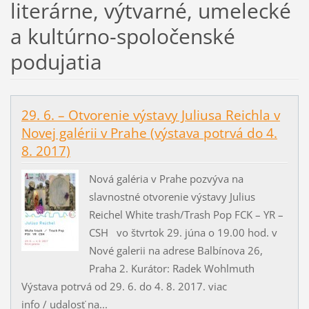
literárne, výtvarné, umelecké
a kultúrno-spoločenské
podujatia
29. 6. – Otvorenie výstavy Juliusa Reichla v
Novej galérii v Prahe (výstava potrvá do 4.
8. 2017)
Nová galéria v Prahe pozvýva na
slavnostné otvorenie výstavy Julius
Reichel White trash/Trash Pop FCK – YR –
CSH vo štvrtok 29. júna o 19.00 hod. v
Nové galerii na adrese Balbínova 26,
Praha 2. Kurátor: Radek Wohlmuth
Výstava potrvá od 29. 6. do 4. 8. 2017. viac
info / udalosť na...