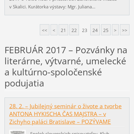
v Skalici. Kurátorka výstavy: Mgr. Juliana...
<<
<
21
22
23
24
25
>
>>
FEBRUÁR 2017 – Pozvánky na
literárne, výtvarné, umelecké
a kultúrno-spoločenské
podujatia
28. 2. – Jubilejný seminár o živote a tvorbe
ANTONA HYKISCHA ČAS MAJSTRA – v
Zichyho paláci Bratislave – POZÝVAME
Spolok slovenských spisovateľov, Klub