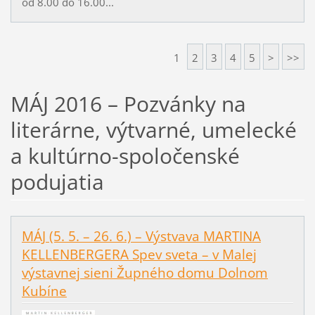
od 8.00 do 16.00...
1
2
3
4
5
>
>>
MÁJ 2016 – Pozvánky na
literárne, výtvarné, umelecké
a kultúrno-spoločenské
podujatia
MÁJ (5. 5. – 26. 6.) – Výstvava MARTINA
KELLENBERGERA Spev sveta – v Malej
výstavnej sieni Župného domu Dolnom
Kubíne