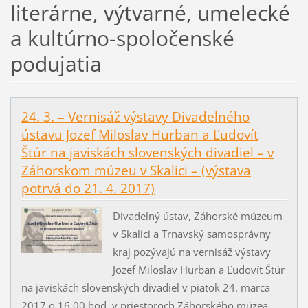
literárne, výtvarné, umelecké
a kultúrno-spoločenské
podujatia
24. 3. – Vernisáž výstavy Divadelného
ústavu Jozef Miloslav Hurban a Ľudovít
Štúr na javiskách slovenských divadiel – v
Záhorskom múzeu v Skalici – (výstava
potrvá do 21. 4. 2017)
Divadelný ústav, Záhorské múzeum
v Skalici a Trnavský samosprávny
kraj pozývajú na vernisáž výstavy
Jozef Miloslav Hurban a Ľudovít Štúr
na javiskách slovenských divadiel v piatok 24. marca
2017 o 16.00 hod. v priestoroch Záhorského múzea