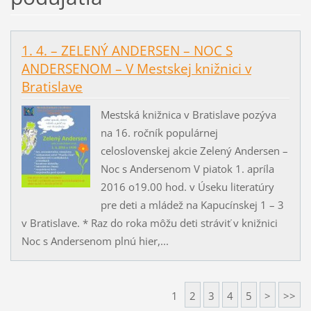
1. 4. – ZELENÝ ANDERSEN – NOC S
ANDERSENOM – V Mestskej knižnici v
Bratislave
Mestská knižnica v Bratislave pozýva
na 16. ročník populárnej
celoslovenskej akcie Zelený Andersen –
Noc s Andersenom V piatok 1. apríla
2016 o19.00 hod. v Úseku literatúry
pre deti a mládež na Kapucínskej 1 – 3
v Bratislave. * Raz do roka môžu deti stráviť v knižnici
Noc s Andersenom plnú hier,...
1
2
3
4
5
>
>>