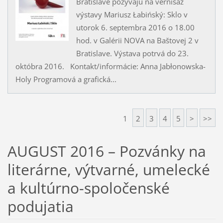
Bratislave pozývajú na vernisáž
výstavy Mariusz Łabińský: Sklo v
utorok 6. septembra 2016 o 18.00
hod. v Galérii NOVA na Baštovej 2 v
Bratislave. Výstava potrvá do 23.
októbra 2016. Kontakt/informácie: Anna Jabłonowska-
Holy Programová a grafická...
1
2
3
4
5
>
>>
AUGUST 2016 – Pozvánky na
literárne, výtvarné, umelecké
a kultúrno-spoločenské
podujatia