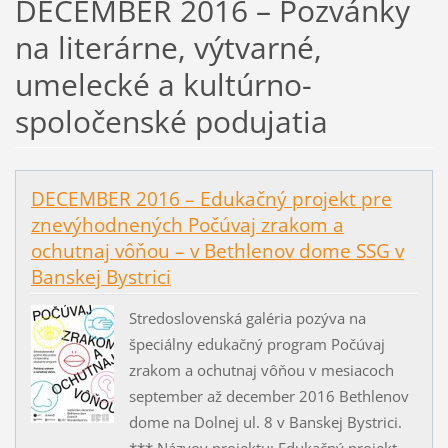
DECEMBER 2016 – Pozvánky
na literárne, výtvarné,
umelecké a kultúrno-
spoločenské podujatia
DECEMBER 2016 – Edukačný projekt pre
znevýhodnených Počúvaj zrakom a
ochutnaj vôňou – v Bethlenov dome SSG v
Banskej Bystrici
Stredoslovenská galéria pozýva na
špeciálny edukačný program Počúvaj
zrakom a ochutnaj vôňou v mesiacoch
september až december 2016 Bethlenov
dome na Dolnej ul. 8 v Banskej Bystrici.
*** Názvov projektu: Edukačný projekt