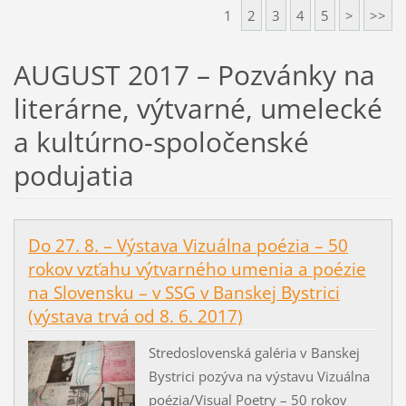
1
2
3
4
5
>
>>
AUGUST 2017 – Pozvánky na
literárne, výtvarné, umelecké
a kultúrno-spoločenské
podujatia
Do 27. 8. – Výstava Vizuálna poézia – 50
rokov vzťahu výtvarného umenia a poézie
na Slovensku – v SSG v Banskej Bystrici
(výstava trvá od 8. 6. 2017)
Stredoslovenská galéria v Banskej
Bystrici pozýva na výstavu Vizuálna
poézia/Visual Poetry – 50 rokov