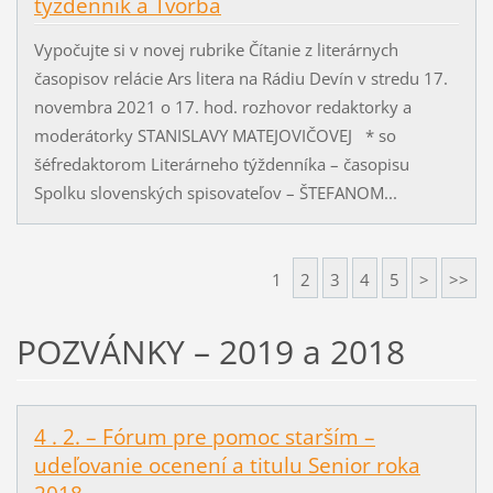
týždenník a Tvorba
Vypočujte si v novej rubrike Čítanie z literárnych
časopisov relácie Ars litera na Rádiu Devín v stredu 17.
novembra 2021 o 17. hod. rozhovor redaktorky a
moderátorky STANISLAVY MATEJOVIČOVEJ * so
šéfredaktorom Literárneho týždenníka – časopisu
Spolku slovenských spisovateľov – ŠTEFANOM...
1
2
3
4
5
>
>>
POZVÁNKY – 2019 a 2018
4 . 2. – Fórum pre pomoc starším –
udeľovanie ocenení a titulu Senior roka