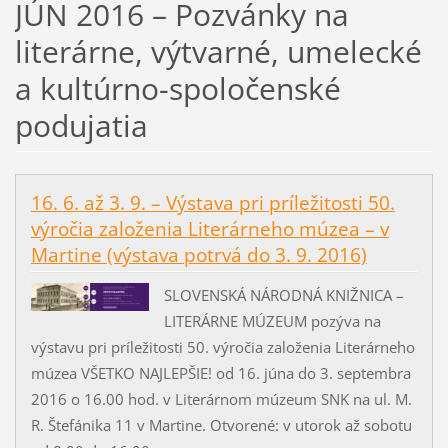
JÚN 2016 – Pozvánky na
literárne, výtvarné, umelecké
a kultúrno-spoločenské
podujatia
16. 6. až 3. 9. – Výstava pri príležitosti 50.
výročia založenia Literárneho múzea – v
Martine (výstava potrvá do 3. 9. 2016)
SLOVENSKÁ NÁRODNÁ KNIŽNICA –
LITERÁRNE MÚZEUM pozýva na
výstavu pri príležitosti 50. výročia založenia Literárneho
múzea VŠETKO NAJLEPŠIE! od 16. júna do 3. septembra
2016 o 16.00 hod. v Literárnom múzeum SNK na ul. M.
R. Štefánika 11 v Martine. Otvorené: v utorok až sobotu