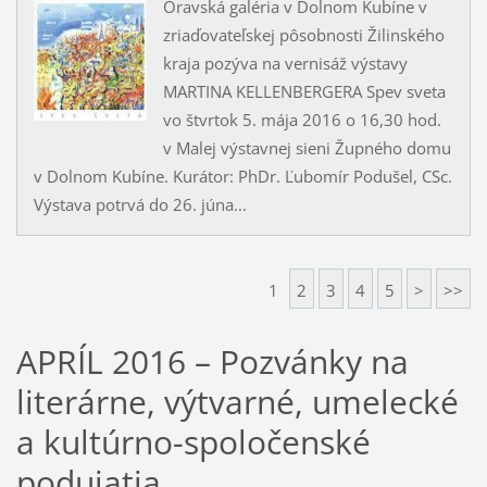
Oravská galéria v Dolnom Kubíne v
zriaďovateľskej pôsobnosti Žilinského
kraja pozýva na vernisáž výstavy
MARTINA KELLENBERGERA Spev sveta
vo štvrtok 5. mája 2016 o 16,30 hod.
v Malej výstavnej sieni Župného domu
v Dolnom Kubíne. Kurátor: PhDr. Ľubomír Podušel, CSc.
Výstava potrvá do 26. júna...
1
2
3
4
5
>
>>
APRÍL 2016 – Pozvánky na
literárne, výtvarné, umelecké
a kultúrno-spoločenské
podujatia