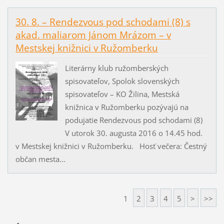
30. 8. – Rendezvous pod schodami (8) s
akad. maliarom Jánom Mrázom – v
Mestskej knižnici v Ružomberku
Literárny klub ružomberských
spisovateľov, Spolok slovenských
spisovateľov – KO Žilina, Mestská
knižnica v Ružomberku pozývajú na
podujatie Rendezvous pod schodami (8)
V utorok 30. augusta 2016 o 14.45 hod.
v Mestskej knižnici v Ružomberku. Hosť večera: Čestný
občan mesta...
1
2
3
4
5
>
>>