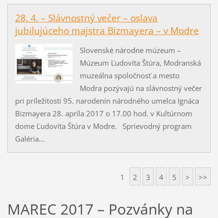
28. 4. – Slávnostný večer – oslava
jubilujúceho majstra Bizmayera – v Modre
Slovenské národne múzeum –
Múzeum Ľudovíta Štúra, Modranská
muzeálna spoločnosť a mesto
Modra pozývajú na slávnostný večer
pri príležitosti 95. narodenín národného umelca Ignáca
Bizmayera 28. apríla 2017 o 17.00 hod. v Kultúrnom
dome Ľudovíta Štúra v Modre. Sprievodný program
Galéria...
1
2
3
4
5
>
>>
MAREC 2017 – Pozvánky na