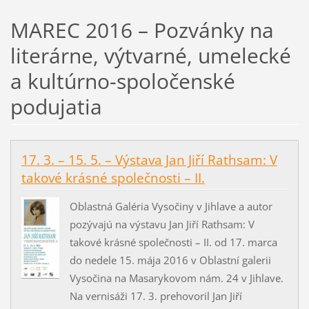
MAREC 2016 – Pozvánky na
literárne, výtvarné, umelecké
a kultúrno-spoločenské
podujatia
17. 3. – 15. 5. – Výstava Jan Jiří Rathsam: V
takové krásné společnosti – II.
Oblastná Galéria Vysočiny v Jihlave a autor
pozývajú na výstavu Jan Jiří Rathsam: V
takové krásné společnosti – II. od 17. marca
do nedele 15. mája 2016 v Oblastní galerii
Vysočina na Masarykovom nám. 24 v Jihlave.
Na vernisáži 17. 3. prehovoril Jan Jiří