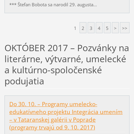
*** Štefan Bobota sa narodil 29. augusta...
1
2
3
4
5
>
>>
OKTÓBER 2017 – Pozvánky na
literárne, výtvarné, umelecké
a kultúrno-spoločenské
podujatia
Do 30. 10. – Programy umelecko-
edukatívneho projektu Integrácia umením
– v Tataranskej galérii v Poprade
(programy trvajú od 9. 10. 2017)