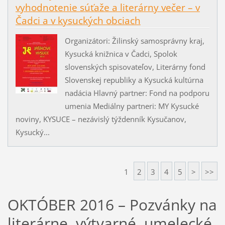
vyhodnotenie súťaže a literárny večer – v
Čadci a v kysuckých obciach
Organizátori: Žilinský samosprávny kraj,
Kysucká knižnica v Čadci, Spolok
slovenských spisovateľov, Literárny fond
Slovenskej republiky a Kysucká kultúrna
nadácia Hlavný partner: Fond na podporu
umenia Mediálny partneri: MY Kysucké
noviny, KYSUCE – nezávislý týždenník Kysučanov,
Kysucký...
1
2
3
4
5
>
>>
OKTÓBER 2016 – Pozvánky na
literárne, výtvarné, umelecké