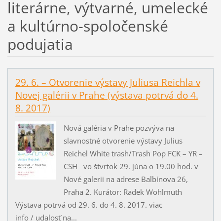
literárne, výtvarné, umelecké
a kultúrno-spoločenské
podujatia
29. 6. – Otvorenie výstavy Juliusa Reichla v
Novej galérii v Prahe (výstava potrvá do 4.
8. 2017)
Nová galéria v Prahe pozvýva na
slavnostné otvorenie výstavy Julius
Reichel White trash/Trash Pop FCK – YR –
CSH vo štvrtok 29. júna o 19.00 hod. v
Nové galerii na adrese Balbínova 26,
Praha 2. Kurátor: Radek Wohlmuth
Výstava potrvá od 29. 6. do 4. 8. 2017. viac
info / udalosť na...