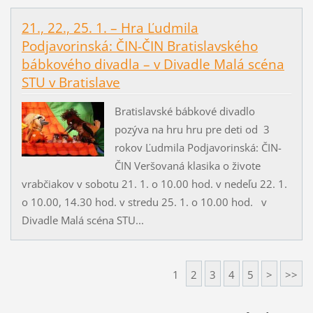
21., 22., 25. 1. – Hra Ľudmila
Podjavorinská: ČIN-ČIN Bratislavského
bábkového divadla – v Divadle Malá scéna
STU v Bratislave
Bratislavské bábkové divadlo
pozýva na hru hru pre deti od 3
rokov Ľudmila Podjavorinská: ČIN-
ČIN Veršovaná klasika o živote
vrabčiakov v sobotu 21. 1. o 10.00 hod. v nedeľu 22. 1.
o 10.00, 14.30 hod. v stredu 25. 1. o 10.00 hod. v
Divadle Malá scéna STU...
1
2
3
4
5
>
>>