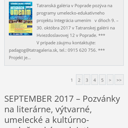
Tatranská galéria v Poprade pozýva na
programy umelecko-edukatívneho
projektu Integrácia umením v dňoch 9. –
30. októbra 2017 v Tatranskej galérii na
Hviezdoslavovej 12 v Poprade. ***
V prípade záujmu kontaktujte:
padagog@tatragaleria.sk, tel.: 0915 620 756. ***
Projekt je...
1
2
3
4
5
>
>>
SEPTEMBER 2017 – Pozvánky
na literárne, výtvarné,
umelecké a kultúrno-