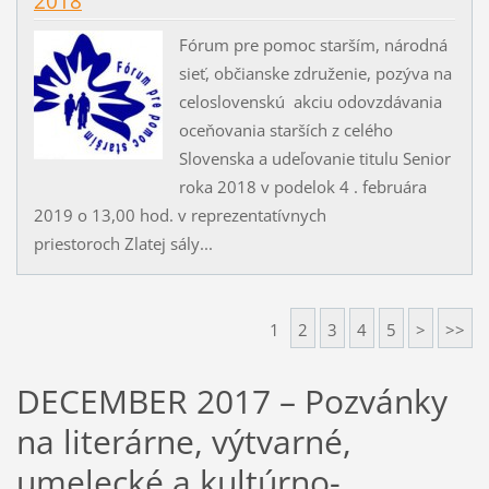
2018
Fórum pre pomoc starším, národná
sieť, občianske združenie, pozýva na
celoslovenskú akciu odovzdávania
oceňovania starších z celého
Slovenska a udeľovanie titulu Senior
roka 2018 v podelok 4 . februára
2019 o 13,00 hod. v reprezentatívnych
priestoroch Zlatej sály...
1
2
3
4
5
>
>>
DECEMBER 2017 – Pozvánky
na literárne, výtvarné,
umelecké a kultúrno-