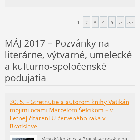
1
2
3
4
5
>
>>
MÁJ 2017 – Pozvánky na
literárne, výtvarné, umelecké
a kultúrno-spoločenské
podujatia
30. 5. – Stretnutie a autorom knihy Vatikán
mojimi očami Marcelom Šefčíkom – v
Letnej čitáreni U červeného raka v
Bratislave
Mestská knižnica v Bratislave pozýva na