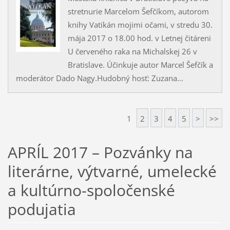
stretnurie Marcelom Šefčíkom, autorom
knihy Vatikán mojimi očami, v stredu 30.
mája 2017 o 18.00 hod. v Letnej čitáreni
U červeného raka na Michalskej 26 v
Bratislave. Účinkuje autor Marcel Šefčík a
moderátor Dado Nagy.Hudobný hosť: Zuzana...
1
2
3
4
5
>
>>
APRÍL 2017 – Pozvánky na
literárne, výtvarné, umelecké
a kultúrno-spoločenské
podujatia