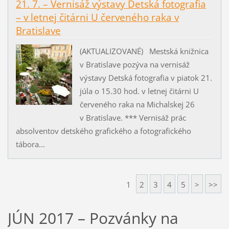
21. 7. – Vernisáž výstavy Detská fotografia
– v letnej čitárni U červeného raka v
Bratislave
(AKTUALIZOVANÉ) Mestská knižnica
v Bratislave pozýva na vernisáž
výstavy Detská fotografia v piatok 21.
júla o 15.30 hod. v letnej čitárni U
červeného raka na Michalskej 26
v Bratislave. *** Vernisáž prác
absolventov detského grafického a fotografického
tábora...
1
2
3
4
5
>
>>
JÚN 2017 – Pozvánky na