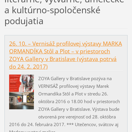
a kultúrno-spoločenské
podujatia
26. 10. – Vernisáž profilovej výstavy MARKA
ORMANDÍKA Stôl a Plot – v priestoroch
ZOYA Gallery v Bratislave (výstava potrvá
do 24. 2. 2017)
ZOYA Gallery v Bratislave pozýva na
VERNISÁŽ profilovej výstavy Marek
Ormandíka Stôl a Plot v stredu 26.
októbra 2016 o 18.00 hod v priestoroch
ZOYA Gallery v Bratislave. Výstava bude
otvorená pre verejnosť od 28. októbra
2016 do 24. februára 2017. *** Utečencov, svätcov aj
Madony vystaví maliar...