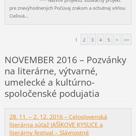
pre znevýhodnených Počúvaj zrakom a ochutnaj vôňou
Cieľová...
1
2
3
4
5
>
>>
NOVEMBER 2016 – Pozvánky
na literárne, výtvarné,
umelecké a kultúrno-
spoločenské podujatia
28. 11. – 2. 12. 2016 – Celoslovenská
literárna súťaž JAŠÍKOVE KYSUCE a
literárny festival – Slávnostné