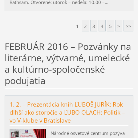
Rathsam. Otvorené: utorok – nedeľa: 10.00 –...
1
2
3
4
5
>
>>
FEBRUÁR 2016 – Pozvánky na
literárne, výtvarné, umelecké
a kultúrno-spoločenské
podujatia
1. 2. – Prezentácia kníh ĽUBOŠ JURÍK: Rok
dlhší ako storočie a ĽUBO OLACH: Politik –
vo V-klube v Bratislave
Národné osvetové centrum pozýva