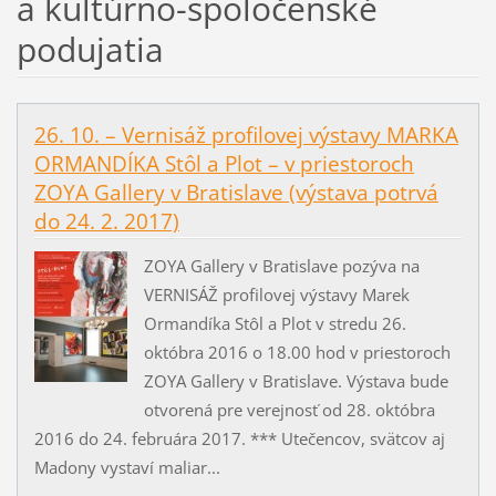
a kultúrno-spoločenské
podujatia
26. 10. – Vernisáž profilovej výstavy MARKA
ORMANDÍKA Stôl a Plot – v priestoroch
ZOYA Gallery v Bratislave (výstava potrvá
do 24. 2. 2017)
ZOYA Gallery v Bratislave pozýva na
VERNISÁŽ profilovej výstavy Marek
Ormandíka Stôl a Plot v stredu 26.
októbra 2016 o 18.00 hod v priestoroch
ZOYA Gallery v Bratislave. Výstava bude
otvorená pre verejnosť od 28. októbra
2016 do 24. februára 2017. *** Utečencov, svätcov aj
Madony vystaví maliar...