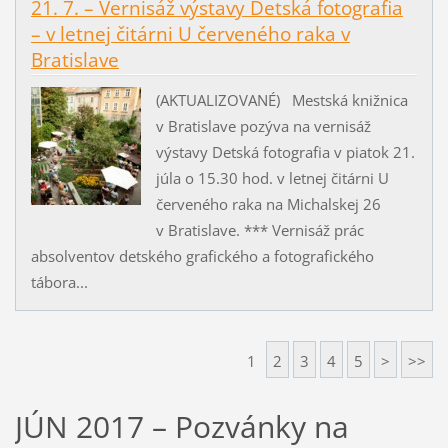
21. 7. – Vernisáž výstavy Detská fotografia
– v letnej čitárni U červeného raka v
Bratislave
(AKTUALIZOVANÉ) Mestská knižnica
v Bratislave pozýva na vernisáž
výstavy Detská fotografia v piatok 21.
júla o 15.30 hod. v letnej čitárni U
červeného raka na Michalskej 26
v Bratislave. *** Vernisáž prác
absolventov detského grafického a fotografického
tábora...
1
2
3
4
5
>
>>
JÚN 2017 – Pozvánky na