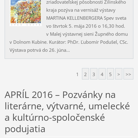
zriaďovateľskej pôsobnosti Žilinského
kraja pozýva na vernisáž výstavy
MARTINA KELLENBERGERA Spev sveta
vo štvrtok 5. mája 2016 o 16,30 hod.
v Malej výstavnej sieni Župného domu
v Dolnom Kubíne. Kurátor: PhDr. Ľubomír Podušel, CSc.
Výstava potrvá do 26. júna...
1
2
3
4
5
>
>>
APRÍL 2016 – Pozvánky na
literárne, výtvarné, umelecké
a kultúrno-spoločenské
podujatia