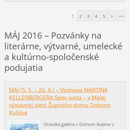
1
2
3
4
5
>
>>
MÁJ 2016 – Pozvánky na
literárne, výtvarné, umelecké
a kultúrno-spoločenské
podujatia
MÁJ (5. 5. – 26. 6.) – Výstvava MARTINA
KELLENBERGERA Spev sveta – v Malej
výstavnej sieni Župného domu Dolnom
Kubíne
Oravská galéria v Dolnom Kubíne v