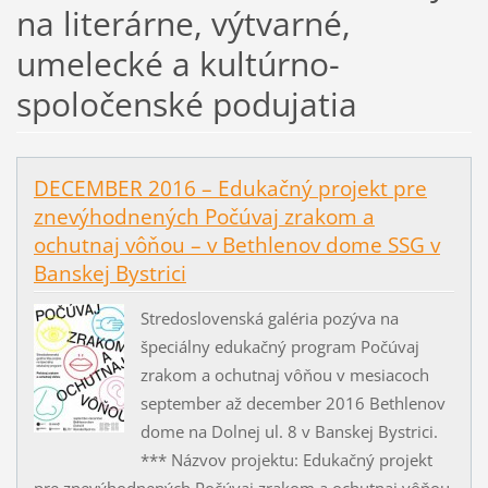
na literárne, výtvarné,
umelecké a kultúrno-
spoločenské podujatia
DECEMBER 2016 – Edukačný projekt pre
znevýhodnených Počúvaj zrakom a
ochutnaj vôňou – v Bethlenov dome SSG v
Banskej Bystrici
Stredoslovenská galéria pozýva na
špeciálny edukačný program Počúvaj
zrakom a ochutnaj vôňou v mesiacoch
september až december 2016 Bethlenov
dome na Dolnej ul. 8 v Banskej Bystrici.
*** Názvov projektu: Edukačný projekt
pre znevýhodnených Počúvaj zrakom a ochutnaj vôňou