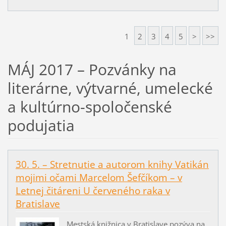
1
2
3
4
5
>
>>
MÁJ 2017 – Pozvánky na
literárne, výtvarné, umelecké
a kultúrno-spoločenské
podujatia
30. 5. – Stretnutie a autorom knihy Vatikán
mojimi očami Marcelom Šefčíkom – v
Letnej čitáreni U červeného raka v
Bratislave
Mestská knižnica v Bratislave pozýva na