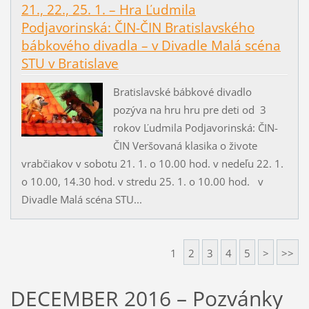
21., 22., 25. 1. – Hra Ľudmila
Podjavorinská: ČIN-ČIN Bratislavského
bábkového divadla – v Divadle Malá scéna
STU v Bratislave
Bratislavské bábkové divadlo
pozýva na hru hru pre deti od 3
rokov Ľudmila Podjavorinská: ČIN-
ČIN Veršovaná klasika o živote
vrabčiakov v sobotu 21. 1. o 10.00 hod. v nedeľu 22. 1.
o 10.00, 14.30 hod. v stredu 25. 1. o 10.00 hod. v
Divadle Malá scéna STU...
1
2
3
4
5
>
>>
DECEMBER 2016 – Pozvánky