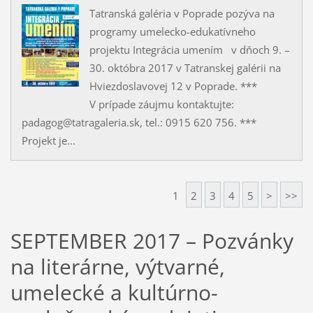
Tatranská galéria v Poprade pozýva na
programy umelecko-edukatívneho
projektu Integrácia umením v dňoch 9. –
30. októbra 2017 v Tatranskej galérii na
Hviezdoslavovej 12 v Poprade. ***
V prípade záujmu kontaktujte:
padagog@tatragaleria.sk, tel.: 0915 620 756. ***
Projekt je...
1
2
3
4
5
>
>>
SEPTEMBER 2017 – Pozvánky
na literárne, výtvarné,
umelecké a kultúrno-