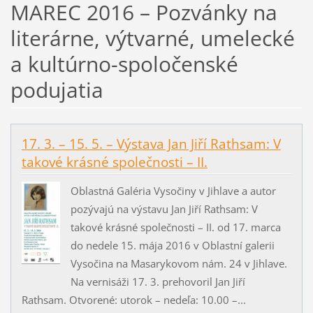
MAREC 2016 – Pozvánky na
literárne, výtvarné, umelecké
a kultúrno-spoločenské
podujatia
17. 3. – 15. 5. – Výstava Jan Jiří Rathsam: V
takové krásné společnosti – II.
Oblastná Galéria Vysočiny v Jihlave a autor
pozývajú na výstavu Jan Jiří Rathsam: V
takové krásné společnosti – II. od 17. marca
do nedele 15. mája 2016 v Oblastní galerii
Vysočina na Masarykovom nám. 24 v Jihlave.
Na vernisáži 17. 3. prehovoril Jan Jiří
Rathsam. Otvorené: utorok – nedeľa: 10.00 –...