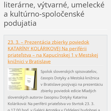
literárne, výtvarné, umelecké
a kultúrno-spoločenské
podujatia
23. 3. – Prezentácia zbierky poviedok
KATARÍNY KOLÁRIKOVEJ Na periférii
priateľstva – na Kapucínskej 1 v Mestskej
knižnici v Bratislave
Spolok slovenských spisovateľov,
časopis Dotyky a Mestská knižnica
v Bratislave pozývajú na prezentáciu
zbierky poviedok edície Mladých
slovenských autorov časopisu Dotyky Katarína
Koláriková: Na periférii priateľstva vo štvrtok 23. 3.
o 17.00 hod. v Galérii Artotéka v Oddelení hudobnej a...