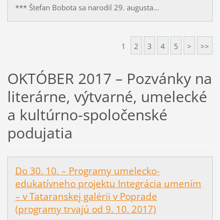
*** Štefan Bobota sa narodil 29. augusta...
1
2
3
4
5
>
>>
OKTÓBER 2017 – Pozvánky na
literárne, výtvarné, umelecké
a kultúrno-spoločenské
podujatia
Do 30. 10. – Programy umelecko-
edukatívneho projektu Integrácia umením
– v Tataranskej galérii v Poprade
(programy trvajú od 9. 10. 2017)