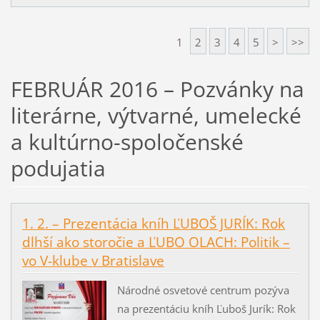
1
2
3
4
5
>
>>
FEBRUÁR 2016 – Pozvánky na
literárne, výtvarné, umelecké
a kultúrno-spoločenské
podujatia
1. 2. – Prezentácia kníh ĽUBOŠ JURÍK: Rok
dlhší ako storočie a ĽUBO OLACH: Politik –
vo V-klube v Bratislave
Národné osvetové centrum pozýva
na prezentáciu kníh Ľuboš Jurík: Rok