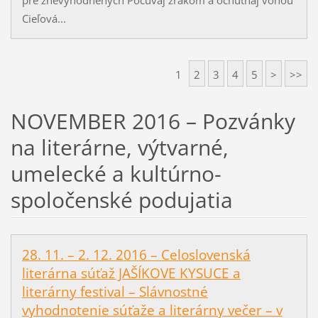
Cieľová...
1
2
3
4
5
>
>>
NOVEMBER 2016 – Pozvánky
na literárne, výtvarné,
umelecké a kultúrno-
spoločenské podujatia
28. 11. – 2. 12. 2016 – Celoslovenská
literárna súťaž JAŠÍKOVE KYSUCE a
literárny festival – Slávnostné
vyhodnotenie súťaže a literárny večer – v