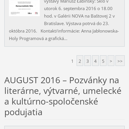
výstavy Mariusz Łabińský: Sklo v
utorok 6. septembra 2016 o 18.00
hod. v Galérii NOVA na Baštovej 2 v
Bratislave. Výstava potrvá do 23.
októbra 2016. Kontakt/informácie: Anna Jabłonowska-
Holy Programová a grafická...
1
2
3
4
5
>
>>
AUGUST 2016 – Pozvánky na
literárne, výtvarné, umelecké
a kultúrno-spoločenské
podujatia