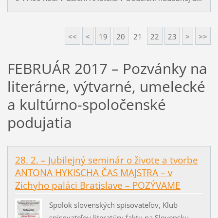
<<
<
19
20
21
22
23
>
>>
FEBRUÁR 2017 – Pozvánky na
literárne, výtvarné, umelecké
a kultúrno-spoločenské
podujatia
28. 2. – Jubilejný seminár o živote a tvorbe
ANTONA HYKISCHA ČAS MAJSTRA – v
Zichyho paláci Bratislave – POZÝVAME
Spolok slovenských spisovateľov, Klub
spisovateľov literatúry faktu na Slovensku,