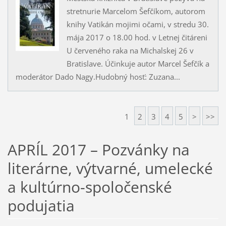
stretnurie Marcelom Šefčíkom, autorom
knihy Vatikán mojimi očami, v stredu 30.
mája 2017 o 18.00 hod. v Letnej čitáreni
U červeného raka na Michalskej 26 v
Bratislave. Účinkuje autor Marcel Šefčík a
moderátor Dado Nagy.Hudobný hosť: Zuzana...
1
2
3
4
5
>
>>
APRÍL 2017 – Pozvánky na
literárne, výtvarné, umelecké
a kultúrno-spoločenské
podujatia