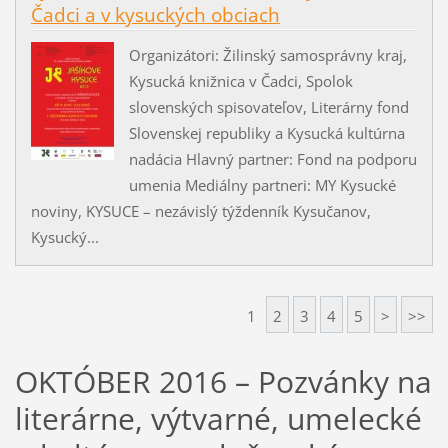
Čadci a v kysuckých obciach
Organizátori: Žilinský samosprávny kraj,
Kysucká knižnica v Čadci, Spolok
slovenských spisovateľov, Literárny fond
Slovenskej republiky a Kysucká kultúrna
nadácia Hlavný partner: Fond na podporu
umenia Mediálny partneri: MY Kysucké
noviny, KYSUCE – nezávislý týždenník Kysučanov,
Kysucký...
1
2
3
4
5
>
>>
OKTÓBER 2016 – Pozvánky na
literárne, výtvarné, umelecké