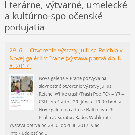
literárne, výtvarné, umelecké
a kultúrno-spoločenské
podujatia
29. 6. – Otvorenie výstavy Juliusa Reichla v
Novej galérii v Prahe (výstava potrvá do 4.
8. 2017)
Nová galéria v Prahe pozvýva na
slavnostné otvorenie výstavy Julius
Reichel White trash/Trash Pop FCK – YR –
CSH vo štvrtok 29. júna o 19.00 hod. v
Nové galerii na adrese Balbínova 26,
Praha 2. Kurátor: Radek Wohlmuth
Výstava potrvá od 29. 6. do 4. 8. 2017. viac
info / udalosť na...