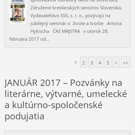
Združenie kresťanských seniorov Slovenska,
Vydavateľstvo SSS, s. r. o., pozývajú na
jubilejný seminár o živote a tvorbe Antona
Hykischa ČAS MAJSTRA v utorok 28.
februára 2017 od...
1
2
3
4
5
>
>>
JANUÁR 2017 – Pozvánky na
literárne, výtvarné, umelecké
a kultúrno-spoločenské
podujatia