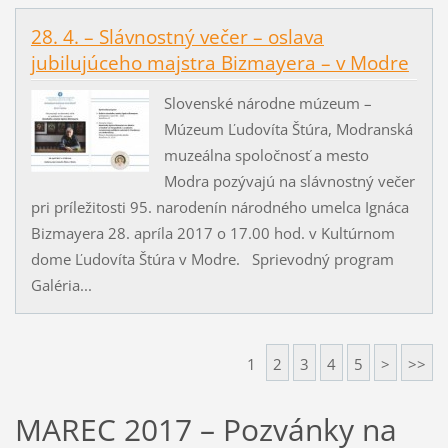
28. 4. – Slávnostný večer – oslava
jubilujúceho majstra Bizmayera – v Modre
Slovenské národne múzeum –
Múzeum Ľudovíta Štúra, Modranská
muzeálna spoločnosť a mesto
Modra pozývajú na slávnostný večer
pri príležitosti 95. narodenín národného umelca Ignáca
Bizmayera 28. apríla 2017 o 17.00 hod. v Kultúrnom
dome Ľudovíta Štúra v Modre. Sprievodný program
Galéria...
1
2
3
4
5
>
>>
MAREC 2017 – Pozvánky na