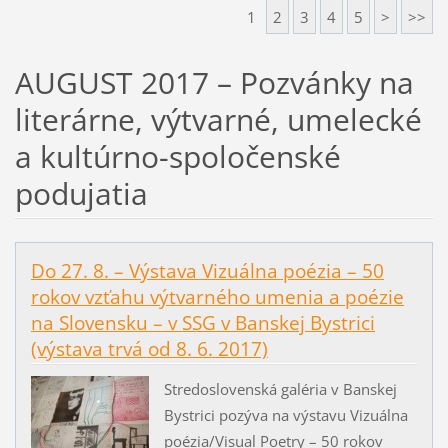
1
2
3
4
5
>
>>
AUGUST 2017 – Pozvánky na
literárne, výtvarné, umelecké
a kultúrno-spoločenské
podujatia
Do 27. 8. – Výstava Vizuálna poézia – 50
rokov vzťahu výtvarného umenia a poézie
na Slovensku – v SSG v Banskej Bystrici
(výstava trvá od 8. 6. 2017)
Stredoslovenská galéria v Banskej
Bystrici pozýva na výstavu Vizuálna
poézia/Visual Poetry – 50 rokov