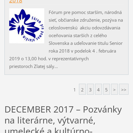
2018
Fórum pre pomoc starším, národná
sieť, občianske združenie, pozýva na
celoslovenskú akciu odovzdávania
oceňovania starších z celého
Slovenska a udeľovanie titulu Senior
roka 2018 v podelok 4 . februára
2019 o 13,00 hod. v reprezentatívnych
priestoroch Zlatej sály...
1
2
3
4
5
>
>>
DECEMBER 2017 – Pozvánky
na literárne, výtvarné,
umelecké a kultúrno-