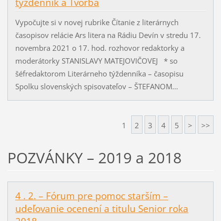
týždenník a Tvorba
Vypočujte si v novej rubrike Čítanie z literárnych
časopisov relácie Ars litera na Rádiu Devín v stredu 17.
novembra 2021 o 17. hod. rozhovor redaktorky a
moderátorky STANISLAVY MATEJOVIČOVEJ * so
šéfredaktorom Literárneho týždenníka – časopisu
Spolku slovenských spisovateľov – ŠTEFANOM...
1
2
3
4
5
>
>>
POZVÁNKY – 2019 a 2018
4 . 2. – Fórum pre pomoc starším –
udeľovanie ocenení a titulu Senior roka