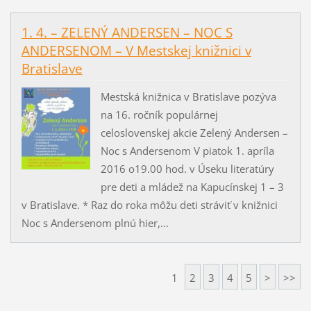
1. 4. – ZELENÝ ANDERSEN – NOC S
ANDERSENOM – V Mestskej knižnici v
Bratislave
Mestská knižnica v Bratislave pozýva
na 16. ročník populárnej
celoslovenskej akcie Zelený Andersen –
Noc s Andersenom V piatok 1. apríla
2016 o19.00 hod. v Úseku literatúry
pre deti a mládež na Kapucínskej 1 – 3
v Bratislave. * Raz do roka môžu deti stráviť v knižnici
Noc s Andersenom plnú hier,...
1
2
3
4
5
>
>>