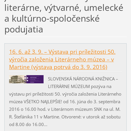
literárne, výtvarné, umelecké
a kultúrno-spoločenské
podujatia
16. 6. až 3. 9. – Výstava pri príležitosti 50.
výročia založenia Literárneho múzea – v
Martine (výstava potrvá do 3. 9. 2016)
SLOVENSKÁ NÁRODNÁ KNIŽNICA –
LITERÁRNE MÚZEUM pozýva na
výstavu pri príležitosti 50. výročia založenia Literárneho
múzea VŠETKO NAJLEPŠIE! od 16. júna do 3. septembra
2016 o 16.00 hod. v Literárnom múzeum SNK na ul. M.
R. Štefánika 11 v Martine. Otvorené: v utorok až sobotu
od 8.00 do 16.00...