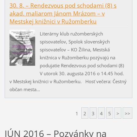
30. 8. – Rendezvous pod schodami (8) s
akad. maliarom Jánom Mrázom – v
Mestskej knižnici v Ružomberku
Literárny klub ružomberských
spisovateľov, Spolok slovenských
spisovateľov – KO Žilina, Mestská
knižnica v Ružomberku pozývajú na
podujatie Rendezvous pod schodami (8)
V utorok 30. augusta 2016 o 14.45 hod.
v Mestskej knižnici v Ružomberku. Hosť večera: Čestný
občan mesta...
1
2
3
4
5
>
>>
JÚN 2016 – Pozvánky na