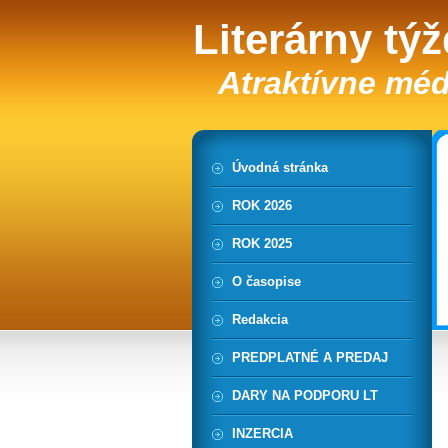
Literárny tý
Atraktívne méd
Úvodná stránka
ROK 2026
ROK 2025
O časopise
Redakcia
PREDPLATNÉ A PREDAJ
DARY NA PODPORU LT
INZERCIA