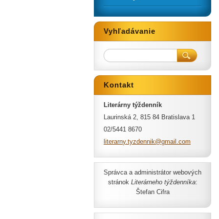
Vyhľadávanie
Kontakt
Literárny týždenník
Laurinská 2, 815 84 Bratislava 1
02/5441 8670
literarn
y.tyzden
nik@gmai
l.com
Správca a administrátor webových
stránok
Literárneho týždenníka
:
Štefan Cifra