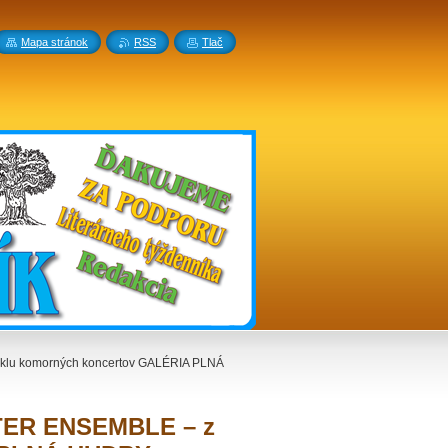
Mapa stránok
RSS
Tlač
yklu komorných koncertov GALÉRIA PLNÁ
STER ENSEMBLE – z