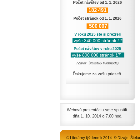
Počet návštev od 1. 1. 2026
182
491
Počet stránok od 1. 1. 2026
500
007
V roku 2025 ste si prezreli
vyše 340 000 stránok
LT
Počet návštev v roku 2025
vyše 890 000 stránok
LT
(Zdroj: Štatistiky Webnode)
Ďakujeme za vašu priazeň.
Webovú prezentáciu sme spustili
dňa 1. 10. 2014 o 7.00 hod.
© Literárny týždenník 2014. © Dizajn: Štefa