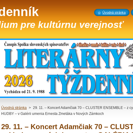
ždenník
Úvodná stránka
ium pre kultúrnu verejnosť
Úvodná stránka
>
29. 11. – Koncert Adamčiak 70 – CLUSTER ENSEMBLE – z c
HUDBY – v Galérii umenia Ernesta Zmetáka v Nových Zámkoch
29. 11. – Koncert Adamčiak 70 – CLU