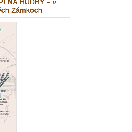
 PLNÁ HUDBY – v
vých Zámkoch