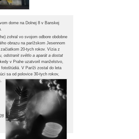
vom dome na Dolnej 8 v Banskej
.
rahe) zohral vo svojom odbore obdobne
tného obrazu na parížskom Jesennom
e začiatkom 20-tych rokov. Vízia z
, odstranit světlo a aparát a dostat
kedy v Prahe uzatvoril manželstvo,
fotoštúdiá. V Paríži zostal do leta
úci sa od polovic
e 30-tych rokov,
,
28