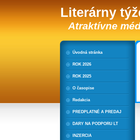
Literárny tý
Atraktívne méd
Úvodná stránka
ROK 2026
ROK 2025
O časopise
Redakcia
PREDPLATNÉ A PREDAJ
DARY NA PODPORU LT
INZERCIA