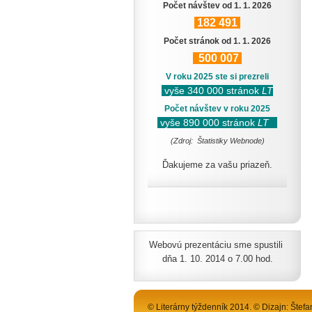
Počet návštev od 1. 1. 2026
182
491
Počet stránok od 1. 1. 2026
500
007
V roku 2025 ste si prezreli
vyše 340 000 stránok
LT
Počet návštev v roku 2025
vyše 890 000 stránok
LT
(Zdroj: Štatistiky Webnode)
Ďakujeme za vašu priazeň.
Webovú prezentáciu sme spustili
dňa 1. 10. 2014 o 7.00 hod.
© Literárny týždenník 2014. © Dizajn: Štefa