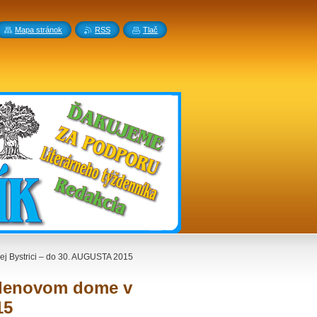
Mapa stránok
RSS
Tlač
j Bystrici – do 30. AUGUSTA 2015
hlenovom dome v
15