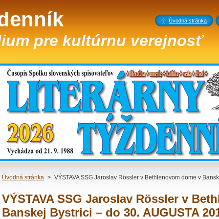
ždenník
Úvodná stránka
ium pre kultúrnu verejnosť
Úvodná stránka
>
VÝSTAVA SSG Jaroslav Rössler v Bethlenovom dome v Banske
VÝSTAVA SSG Jaroslav Rössler v Bet
Banskej Bystrici – do 30. AUGUSTA 20