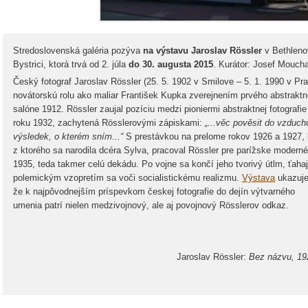
Stredoslovenská galéria pozýva
na výstavu Jaroslav Rössler
v Bethleno
Bystrici, ktorá trvá od 2. júla
do 30. augusta 2015
. Kurátor: Josef Moucha
Český fotograf Jaroslav Rössler (25. 5. 1902 v Smilove – 5. 1. 1990 v P
novátorskú rolu ako maliar František Kupka zverejnením prvého abstrak
salóne 1912. Rössler zaujal pozíciu medzi pioniermi abstraktnej fotografi
roku 1932, zachytená Rösslerovými zápiskami:
„...věc pověsit do vzduchu
výsledek, o kterém sním...“
S prestávkou na prelome rokov 1926 a 1927, 
z ktorého sa narodila dcéra Sylva, pracoval Rössler pre parížske moderné 
1935, teda takmer celú dekádu. Po vojne sa končí jeho tvorivý útlm, ťahaj
polemickým vzopretím sa voči socialistickému realizmu.
Výstava
ukazuje
že k najpôvodnejším príspevkom českej fotografie do dejín výtvarného
umenia patrí nielen medzivojnový, ale aj povojnový Rösslerov odkaz.
Jaroslav Rössler:
Bez názvu, 19