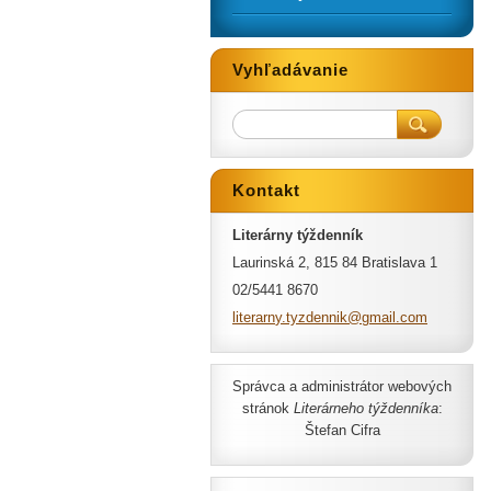
Vyhľadávanie
Kontakt
Literárny týždenník
Laurinská 2, 815 84 Bratislava 1
02/5441 8670
literarn
y.tyzden
nik@gmai
l.com
Správca a administrátor webových
stránok
Literárneho týždenníka
:
Štefan Cifra