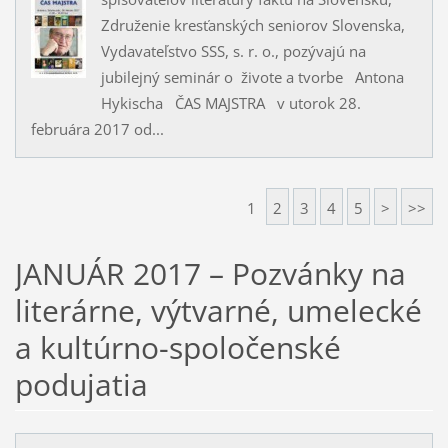
Združenie kresťanských seniorov Slovenska,
Vydavateľstvo SSS, s. r. o., pozývajú na
jubilejný seminár o živote a tvorbe Antona
Hykischa ČAS MAJSTRA v utorok 28.
februára 2017 od...
1
2
3
4
5
>
>>
JANUÁR 2017 – Pozvánky na
literárne, výtvarné, umelecké
a kultúrno-spoločenské
podujatia