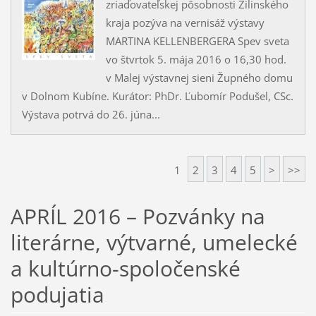
zriaďovateľskej pôsobnosti Žilinského
kraja pozýva na vernisáž výstavy
MARTINA KELLENBERGERA Spev sveta
vo štvrtok 5. mája 2016 o 16,30 hod.
v Malej výstavnej sieni Župného domu
v Dolnom Kubíne. Kurátor: PhDr. Ľubomír Podušel, CSc.
Výstava potrvá do 26. júna...
1
2
3
4
5
>
>>
APRÍL 2016 – Pozvánky na
literárne, výtvarné, umelecké
a kultúrno-spoločenské
podujatia