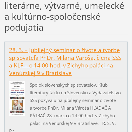
literárne, výtvarné, umelecké
a kultúrno-spoločenské
podujatia
28. 3. – Jubilejný seminár o živote a tvorbe
spisovateľa PhDr. Milana Vároša, člena SSS
a KLF – o 14.00 hod. v Zichyho paláci na
Venúrskej 9 v Bratislave
Spolok slovenských spisovateľov, Klub
literatúry faktu na Slovensku a Vydavateľstvo
SSS pozývajú na jubilejný seminár o živote
a tvorbe PhDr. Milana Vároša HĽADAČ A
PÁTRAČ 28. marca o 14.00 hod. v Zichyho
paláci na Venúrskej 9 v Bratislave. R. S. V.
P.:...