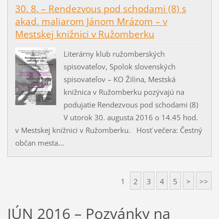
30. 8. – Rendezvous pod schodami (8) s
akad. maliarom Jánom Mrázom – v
Mestskej knižnici v Ružomberku
Literárny klub ružomberských
spisovateľov, Spolok slovenských
spisovateľov – KO Žilina, Mestská
knižnica v Ružomberku pozývajú na
podujatie Rendezvous pod schodami (8)
V utorok 30. augusta 2016 o 14.45 hod.
v Mestskej knižnici v Ružomberku. Hosť večera: Čestný
občan mesta...
1
2
3
4
5
>
>>
JÚN 2016 – Pozvánky na