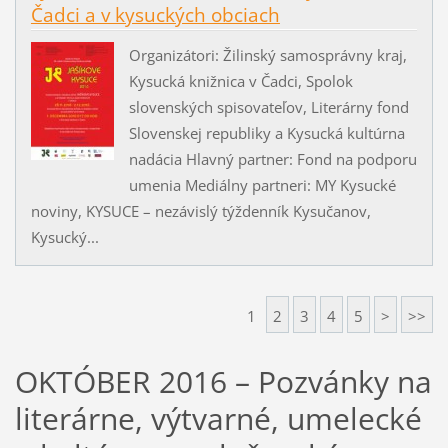
Čadci a v kysuckých obciach
Organizátori: Žilinský samosprávny kraj,
Kysucká knižnica v Čadci, Spolok
slovenských spisovateľov, Literárny fond
Slovenskej republiky a Kysucká kultúrna
nadácia Hlavný partner: Fond na podporu
umenia Mediálny partneri: MY Kysucké
noviny, KYSUCE – nezávislý týždenník Kysučanov,
Kysucký...
1
2
3
4
5
>
>>
OKTÓBER 2016 – Pozvánky na
literárne, výtvarné, umelecké