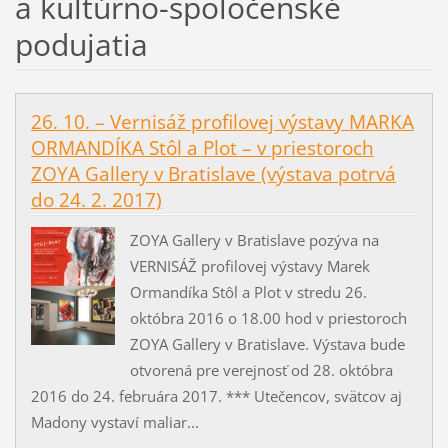
a kultúrno-spoločenské
podujatia
26. 10. – Vernisáž profilovej výstavy MARKA
ORMANDÍKA Stôl a Plot – v priestoroch
ZOYA Gallery v Bratislave (výstava potrvá
do 24. 2. 2017)
ZOYA Gallery v Bratislave pozýva na
VERNISÁŽ profilovej výstavy Marek
Ormandíka Stôl a Plot v stredu 26.
októbra 2016 o 18.00 hod v priestoroch
ZOYA Gallery v Bratislave. Výstava bude
otvorená pre verejnosť od 28. októbra
2016 do 24. februára 2017. *** Utečencov, svätcov aj
Madony vystaví maliar...