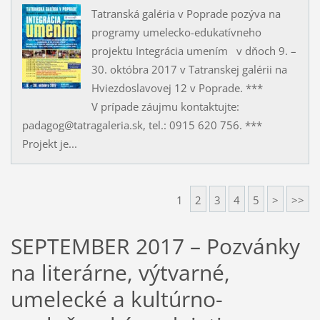
Tatranská galéria v Poprade pozýva na
programy umelecko-edukatívneho
projektu Integrácia umením v dňoch 9. –
30. októbra 2017 v Tatranskej galérii na
Hviezdoslavovej 12 v Poprade. ***
V prípade záujmu kontaktujte:
padagog@tatragaleria.sk, tel.: 0915 620 756. ***
Projekt je...
1
2
3
4
5
>
>>
SEPTEMBER 2017 – Pozvánky
na literárne, výtvarné,
umelecké a kultúrno-