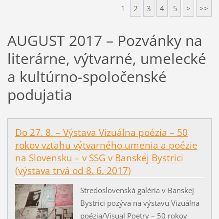
1
2
3
4
5
>
>>
AUGUST 2017 – Pozvánky na
literárne, výtvarné, umelecké
a kultúrno-spoločenské
podujatia
Do 27. 8. – Výstava Vizuálna poézia – 50
rokov vzťahu výtvarného umenia a poézie
na Slovensku – v SSG v Banskej Bystrici
(výstava trvá od 8. 6. 2017)
Stredoslovenská galéria v Banskej
Bystrici pozýva na výstavu Vizuálna
poézia/Visual Poetry – 50 rokov