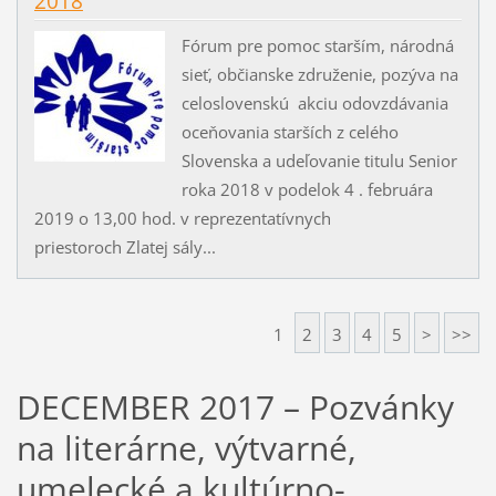
2018
Fórum pre pomoc starším, národná
sieť, občianske združenie, pozýva na
celoslovenskú akciu odovzdávania
oceňovania starších z celého
Slovenska a udeľovanie titulu Senior
roka 2018 v podelok 4 . februára
2019 o 13,00 hod. v reprezentatívnych
priestoroch Zlatej sály...
1
2
3
4
5
>
>>
DECEMBER 2017 – Pozvánky
na literárne, výtvarné,
umelecké a kultúrno-