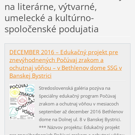
na literárne, výtvarné,
umelecké a kultúrno-
spoločenské podujatia
DECEMBER 2016 – Edukačný projekt pre
znevýhodnených Počúvaj zrakom a
ochutnaj vôňou – v Bethlenov dome SSG v
Banskej Bystrici
Stredoslovenská galéria pozýva na
špeciálny edukačný program Počúvaj
zrakom a ochutnaj vôňou v mesiacoch
september až december 2016 Bethlenov
dome na Dolnej ul. 8 v Banskej Bystrici.
*** Názvov projektu: Edukačný projekt
pre znevýhodnených Počúvaj zrakom a ochutnaj vôňou