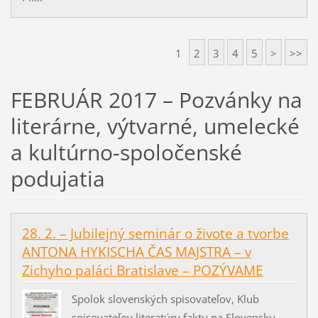
1
2
3
4
5
>
>>
FEBRUÁR 2017 – Pozvánky na
literárne, výtvarné, umelecké
a kultúrno-spoločenské
podujatia
28. 2. – Jubilejný seminár o živote a tvorbe
ANTONA HYKISCHA ČAS MAJSTRA – v
Zichyho paláci Bratislave – POZÝVAME
Spolok slovenských spisovateľov, Klub
spisovateľov literatúry faktu na Slovensku,