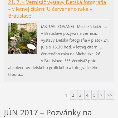
21. 7. – Vernisáž výstavy Detská fotografia
– v letnej čitárni U červeného raka v
Bratislave
(AKTUALIZOVANÉ) Mestská knižnica
v Bratislave pozýva na vernisáž
výstavy Detská fotografia v piatok 21.
júla o 15.30 hod. v letnej čitárni U
červeného raka na Michalskej 26
v Bratislave. *** Vernisáž prác
absolventov detského grafického a fotografického
tábora...
1
2
3
4
5
>
>>
JÚN 2017 – Pozvánky na