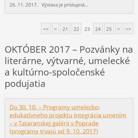
26. 11. 2017. Výstava je prístupná...
<<
<
21
22
23
24
25
>
>>
OKTÓBER 2017 – Pozvánky na
literárne, výtvarné, umelecké
a kultúrno-spoločenské
podujatia
Do 30. 10. – Programy umelecko-
edukatívneho projektu Integrácia umením
– v Tataranskej galérii v Poprade
(programy trvajú od 9. 10. 2017)