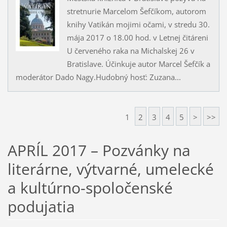
stretnurie Marcelom Šefčíkom, autorom
knihy Vatikán mojimi očami, v stredu 30.
mája 2017 o 18.00 hod. v Letnej čitáreni
U červeného raka na Michalskej 26 v
Bratislave. Účinkuje autor Marcel Šefčík a
moderátor Dado Nagy.Hudobný hosť: Zuzana...
1
2
3
4
5
>
>>
APRÍL 2017 – Pozvánky na
literárne, výtvarné, umelecké
a kultúrno-spoločenské
podujatia