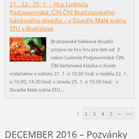
21., 22., 25. 1. – Hra Ľudmila
Podjavorinská: ČIN-ČIN Bratislavského
bábkového divadla – v Divadle Malá scéna
STU v Bratislave
Bratislavské bábkové divadlo
pozýva na hru hru pre deti od 3
rokov Ľudmila Podjavorinská: ČIN-
ČIN Veršovaná klasika o živote
vrabčiakov v sobotu 21. 1. o 10.00 hod. v nedeľu 22. 1.
o 10.00, 14.30 hod. v stredu 25. 1. o 10.00 hod. v
Divadle Malá scéna STU...
1
2
3
4
5
>
>>
DECEMBER 2016 – Pozvánky