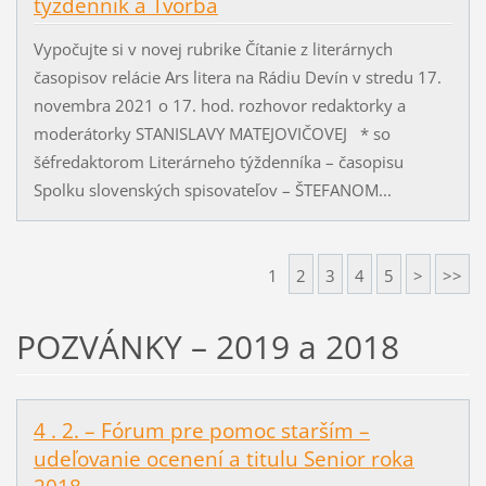
týždenník a Tvorba
Vypočujte si v novej rubrike Čítanie z literárnych
časopisov relácie Ars litera na Rádiu Devín v stredu 17.
novembra 2021 o 17. hod. rozhovor redaktorky a
moderátorky STANISLAVY MATEJOVIČOVEJ * so
šéfredaktorom Literárneho týždenníka – časopisu
Spolku slovenských spisovateľov – ŠTEFANOM...
1
2
3
4
5
>
>>
POZVÁNKY – 2019 a 2018
4 . 2. – Fórum pre pomoc starším –
udeľovanie ocenení a titulu Senior roka