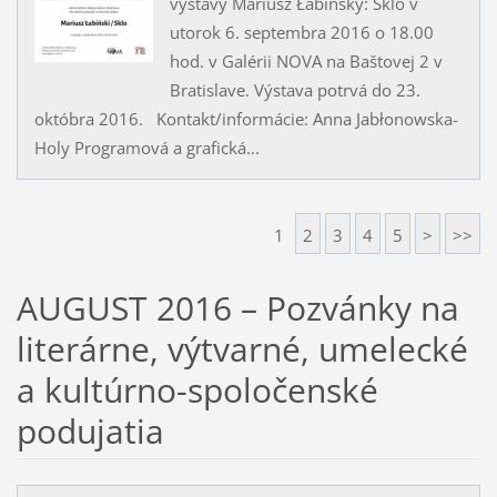
výstavy Mariusz Łabińský: Sklo v
utorok 6. septembra 2016 o 18.00
hod. v Galérii NOVA na Baštovej 2 v
Bratislave. Výstava potrvá do 23.
októbra 2016. Kontakt/informácie: Anna Jabłonowska-
Holy Programová a grafická...
1
2
3
4
5
>
>>
AUGUST 2016 – Pozvánky na
literárne, výtvarné, umelecké
a kultúrno-spoločenské
podujatia