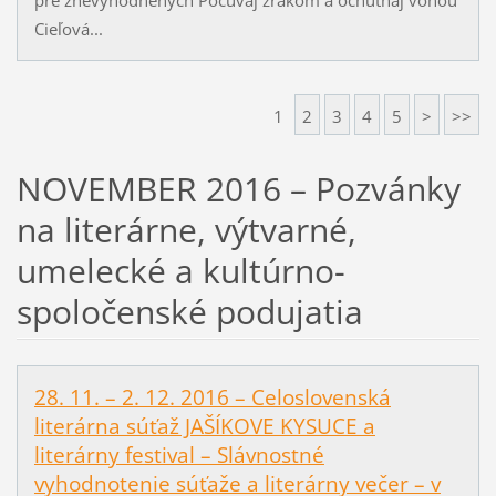
Cieľová...
1
2
3
4
5
>
>>
NOVEMBER 2016 – Pozvánky
na literárne, výtvarné,
umelecké a kultúrno-
spoločenské podujatia
28. 11. – 2. 12. 2016 – Celoslovenská
literárna súťaž JAŠÍKOVE KYSUCE a
literárny festival – Slávnostné
vyhodnotenie súťaže a literárny večer – v