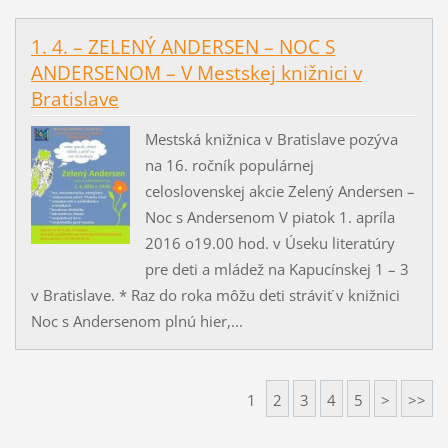
1. 4. – ZELENÝ ANDERSEN – NOC S
ANDERSENOM – V Mestskej knižnici v
Bratislave
Mestská knižnica v Bratislave pozýva
na 16. ročník populárnej
celoslovenskej akcie Zelený Andersen –
Noc s Andersenom V piatok 1. apríla
2016 o19.00 hod. v Úseku literatúry
pre deti a mládež na Kapucínskej 1 – 3
v Bratislave. * Raz do roka môžu deti stráviť v knižnici
Noc s Andersenom plnú hier,...
1
2
3
4
5
>
>>