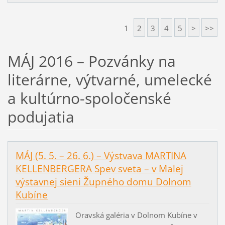
1
2
3
4
5
>
>>
MÁJ 2016 – Pozvánky na
literárne, výtvarné, umelecké
a kultúrno-spoločenské
podujatia
MÁJ (5. 5. – 26. 6.) – Výstvava MARTINA
KELLENBERGERA Spev sveta – v Malej
výstavnej sieni Župného domu Dolnom
Kubíne
Oravská galéria v Dolnom Kubíne v