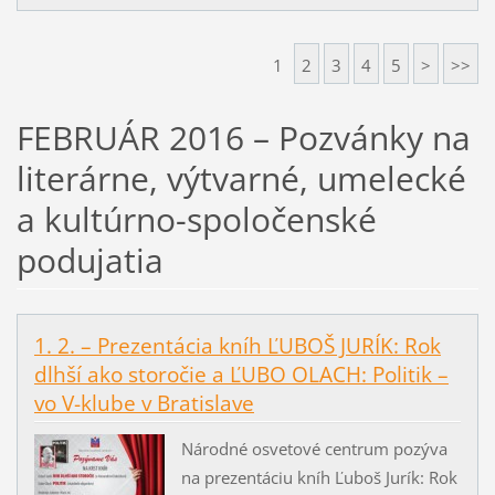
1
2
3
4
5
>
>>
FEBRUÁR 2016 – Pozvánky na
literárne, výtvarné, umelecké
a kultúrno-spoločenské
podujatia
1. 2. – Prezentácia kníh ĽUBOŠ JURÍK: Rok
dlhší ako storočie a ĽUBO OLACH: Politik –
vo V-klube v Bratislave
Národné osvetové centrum pozýva
na prezentáciu kníh Ľuboš Jurík: Rok