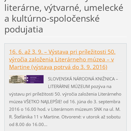
literárne, výtvarné, umelecké
a kultúrno-spoločenské
podujatia
16. 6. až 3. 9. – Výstava pri príležitosti 50.
výročia založenia Literárneho múzea – v
Martine (výstava potrvá do 3. 9. 2016)
SLOVENSKÁ NÁRODNÁ KNIŽNICA –
LITERÁRNE MÚZEUM pozýva na
výstavu pri príležitosti 50. výročia založenia Literárneho
múzea VŠETKO NAJLEPŠIE! od 16. júna do 3. septembra
2016 o 16.00 hod. v Literárnom múzeum SNK na ul. M.
R. Štefánika 11 v Martine. Otvorené: v utorok až sobotu
od 8.00 do 16.00...