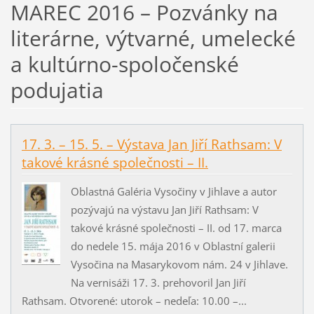
MAREC 2016 – Pozvánky na
literárne, výtvarné, umelecké
a kultúrno-spoločenské
podujatia
17. 3. – 15. 5. – Výstava Jan Jiří Rathsam: V
takové krásné společnosti – II.
Oblastná Galéria Vysočiny v Jihlave a autor
pozývajú na výstavu Jan Jiří Rathsam: V
takové krásné společnosti – II. od 17. marca
do nedele 15. mája 2016 v Oblastní galerii
Vysočina na Masarykovom nám. 24 v Jihlave.
Na vernisáži 17. 3. prehovoril Jan Jiří
Rathsam. Otvorené: utorok – nedeľa: 10.00 –...