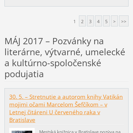
1
2
3
4
5
>
>>
MÁJ 2017 – Pozvánky na
literárne, výtvarné, umelecké
a kultúrno-spoločenské
podujatia
30. 5. – Stretnutie a autorom knihy Vatikán
mojimi očami Marcelom Šefčíkom – v
Letnej čitáreni U červeného raka v
Bratislave
Mestská knižnica v Bratislave pozýva na