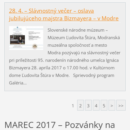
28. 4. – Slávnostný večer – oslava
jubilujúceho majstra Bizmayera – v Modre
Slovenské národne múzeum –
Múzeum Ľudovíta Štúra, Modranská
muzeálna spoločnosť a mesto
Modra pozývajú na slávnostný večer
pri príležitosti 95. narodenín národného umelca Ignáca
Bizmayera 28. apríla 2017 o 17.00 hod. v Kultúrnom
dome Ľudovíta Štúra v Modre. Sprievodný program
Galéria...
1
2
3
4
5
>
>>
MAREC 2017 – Pozvánky na