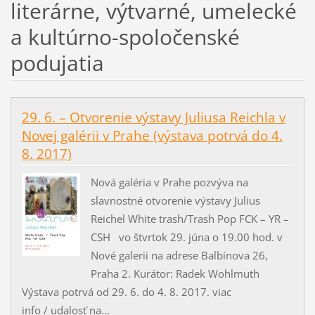
literárne, výtvarné, umelecké
a kultúrno-spoločenské
podujatia
29. 6. – Otvorenie výstavy Juliusa Reichla v
Novej galérii v Prahe (výstava potrvá do 4.
8. 2017)
Nová galéria v Prahe pozvýva na
slavnostné otvorenie výstavy Julius
Reichel White trash/Trash Pop FCK – YR –
CSH vo štvrtok 29. júna o 19.00 hod. v
Nové galerii na adrese Balbínova 26,
Praha 2. Kurátor: Radek Wohlmuth
Výstava potrvá od 29. 6. do 4. 8. 2017. viac
info / udalosť na...