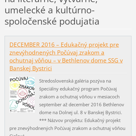
umelecké a kultúrno-
spoločenské podujatia
DECEMBER 2016 – Edukačný projekt pre
znevýhodnených Počúvaj zrakom a
ochutnaj vôňou – v Bethlenov dome SSG v
Banskej Bystrici
Stredoslovenská galéria pozýva na
špeciálny edukačný program Počúvaj
zrakom a ochutnaj vôňou v mesiacoch
september až december 2016 Bethlenov
dome na Dolnej ul. 8 v Banskej Bystrici.
*** Názvov projektu: Edukačný projekt
pre znevýhodnených Počúvaj zrakom a ochutnaj vôňou
Cieľová...