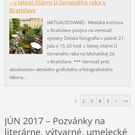
– v letnej čitárni U červeného raka v
Bratislave
(AKTUALIZOVANÉ) Mestská knižnica
v Bratislave pozýva na vernisáž
výstavy Detská fotografia v piatok 21.
júla o 15.30 hod. v letnej čitárni U
červeného raka na Michalskej 26
v Bratislave. *** Vernisáž prác
absolventov detského grafického a fotografického
tábora...
1
2
3
4
5
>
>>
JÚN 2017 – Pozvánky na
literárne, výtvarné, umelecké