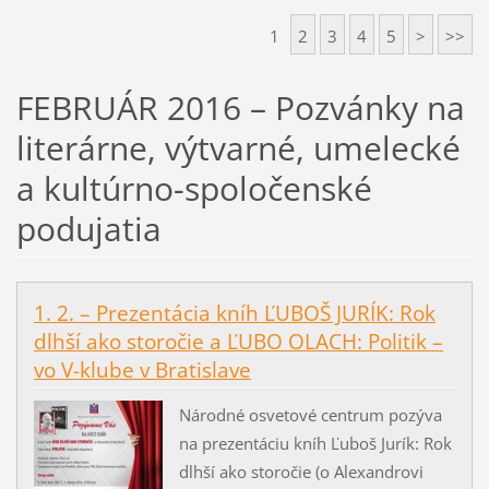
1
2
3
4
5
>
>>
FEBRUÁR 2016 – Pozvánky na
literárne, výtvarné, umelecké
a kultúrno-spoločenské
podujatia
1. 2. – Prezentácia kníh ĽUBOŠ JURÍK: Rok
dlhší ako storočie a ĽUBO OLACH: Politik –
vo V-klube v Bratislave
Národné osvetové centrum pozýva
na prezentáciu kníh Ľuboš Jurík: Rok
dlhší ako storočie (o Alexandrovi