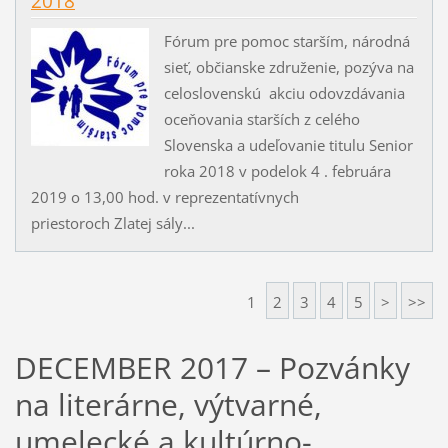
2018
Fórum pre pomoc starším, národná
sieť, občianske združenie, pozýva na
celoslovenskú akciu odovzdávania
oceňovania starších z celého
Slovenska a udeľovanie titulu Senior
roka 2018 v podelok 4 . februára
2019 o 13,00 hod. v reprezentatívnych
priestoroch Zlatej sály...
1
2
3
4
5
>
>>
DECEMBER 2017 – Pozvánky
na literárne, výtvarné,
umelecké a kultúrno-