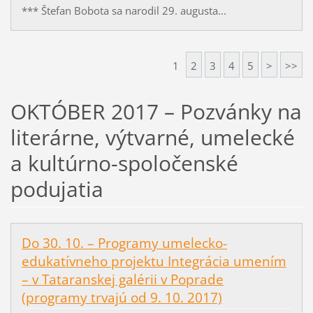
*** Štefan Bobota sa narodil 29. augusta...
1
2
3
4
5
>
>>
OKTÓBER 2017 – Pozvánky na
literárne, výtvarné, umelecké
a kultúrno-spoločenské
podujatia
Do 30. 10. – Programy umelecko-
edukatívneho projektu Integrácia umením
– v Tataranskej galérii v Poprade
(programy trvajú od 9. 10. 2017)