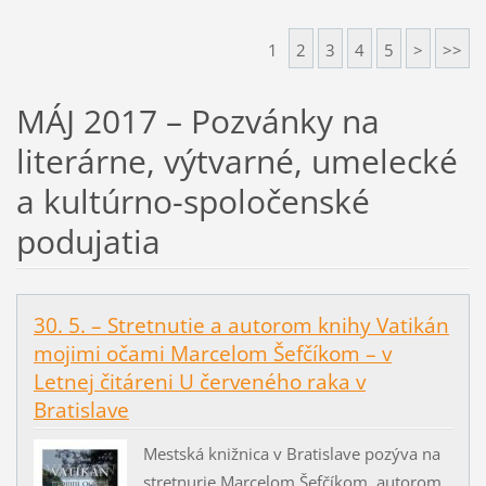
1
2
3
4
5
>
>>
MÁJ 2017 – Pozvánky na
literárne, výtvarné, umelecké
a kultúrno-spoločenské
podujatia
30. 5. – Stretnutie a autorom knihy Vatikán
mojimi očami Marcelom Šefčíkom – v
Letnej čitáreni U červeného raka v
Bratislave
Mestská knižnica v Bratislave pozýva na
stretnurie Marcelom Šefčíkom, autorom