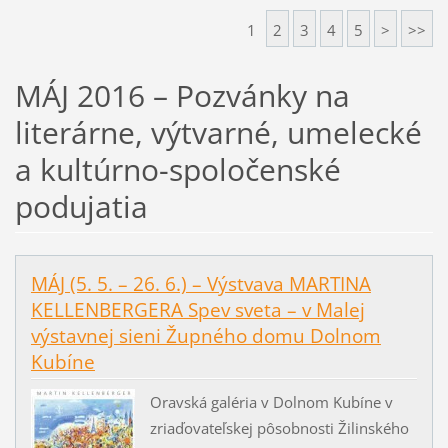
1
2
3
4
5
>
>>
MÁJ 2016 – Pozvánky na
literárne, výtvarné, umelecké
a kultúrno-spoločenské
podujatia
MÁJ (5. 5. – 26. 6.) – Výstvava MARTINA
KELLENBERGERA Spev sveta – v Malej
výstavnej sieni Župného domu Dolnom
Kubíne
Oravská galéria v Dolnom Kubíne v
zriaďovateľskej pôsobnosti Žilinského