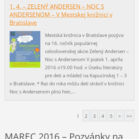
1. 4. – ZELENÝ ANDERSEN – NOC S
ANDERSENOM – V Mestskej knižnici v
Bratislave
Mestská knižnica v Bratislave pozýva
na 16. ročník populárnej
celoslovenskej akcie Zelený Andersen –
Noc s Andersenom V piatok 1. apríla
2016 o19.00 hod. v Úseku literatúry
pre deti a mládež na Kapucínskej 1 – 3
v Bratislave. * Raz do roka môžu deti stráviť v knižnici
Noc s Andersenom plnú hier,...
1
2
3
4
5
>
>>
MAREC 2016 – Pozvánky na