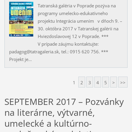
Tatranská galéria v Poprade pozýva na
programy umelecko-edukatívneho
projektu Integrácia umením v dňoch 9. –
30. októbra 2017 v Tatranskej galérii na
Hviezdoslavovej 12 v Poprade. ***
V prípade záujmu kontaktujte:
padagog@tatragaleria.sk, tel.: 0915 620 756. ***
Projekt je...
1
2
3
4
5
>
>>
SEPTEMBER 2017 – Pozvánky
na literárne, výtvarné,
umelecké a kultúrno-