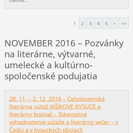
1
2
3
4
5
>
>>
NOVEMBER 2016 – Pozvánky
na literárne, výtvarné,
umelecké a kultúrno-
spoločenské podujatia
28. 11. – 2. 12. 2016 – Celoslovenská
literárna súťaž JAŠÍKOVE KYSUCE a
literárny festival – Slávnostné
vyhodnotenie súťaže a literárny večer – v
Čadci a v kysuckých obciach