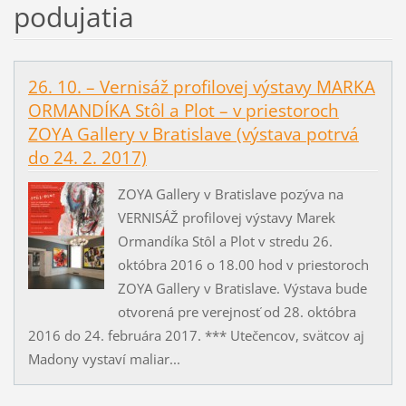
podujatia
26. 10. – Vernisáž profilovej výstavy MARKA
ORMANDÍKA Stôl a Plot – v priestoroch
ZOYA Gallery v Bratislave (výstava potrvá
do 24. 2. 2017)
ZOYA Gallery v Bratislave pozýva na
VERNISÁŽ profilovej výstavy Marek
Ormandíka Stôl a Plot v stredu 26.
októbra 2016 o 18.00 hod v priestoroch
ZOYA Gallery v Bratislave. Výstava bude
otvorená pre verejnosť od 28. októbra
2016 do 24. februára 2017. *** Utečencov, svätcov aj
Madony vystaví maliar...