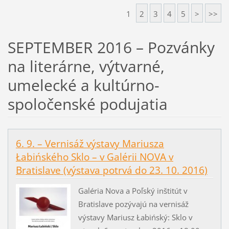
1
2
3
4
5
>
>>
SEPTEMBER 2016 – Pozvánky
na literárne, výtvarné,
umelecké a kultúrno-
spoločenské podujatia
6. 9. – Vernisáž výstavy Mariusza
Łabińského Sklo – v Galérii NOVA v
Bratislave (výstava potrvá do 23. 10. 2016)
Galéria Nova a Poľský inštitút v
Bratislave pozývajú na vernisáž
výstavy Mariusz Łabińský: Sklo v