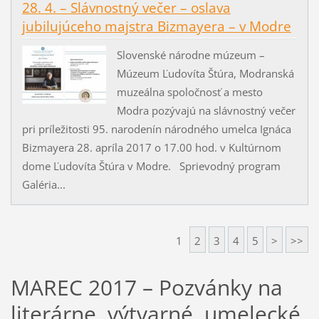
28. 4. – Slávnostný večer – oslava
jubilujúceho majstra Bizmayera – v Modre
Slovenské národne múzeum –
Múzeum Ľudovíta Štúra, Modranská
muzeálna spoločnosť a mesto
Modra pozývajú na slávnostný večer
pri príležitosti 95. narodenín národného umelca Ignáca
Bizmayera 28. apríla 2017 o 17.00 hod. v Kultúrnom
dome Ľudovíta Štúra v Modre. Sprievodný program
Galéria...
1
2
3
4
5
>
>>
MAREC 2017 – Pozvánky na
literárne, výtvarné, umelecké