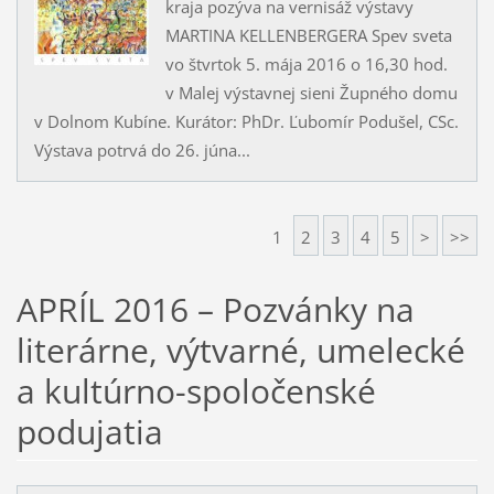
kraja pozýva na vernisáž výstavy
MARTINA KELLENBERGERA Spev sveta
vo štvrtok 5. mája 2016 o 16,30 hod.
v Malej výstavnej sieni Župného domu
v Dolnom Kubíne. Kurátor: PhDr. Ľubomír Podušel, CSc.
Výstava potrvá do 26. júna...
1
2
3
4
5
>
>>
APRÍL 2016 – Pozvánky na
literárne, výtvarné, umelecké
a kultúrno-spoločenské
podujatia