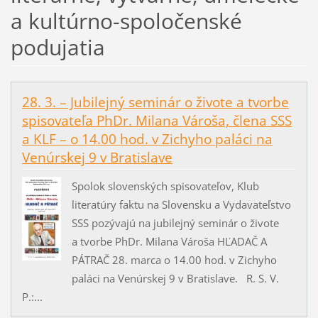
a kultúrno-spoločenské
podujatia
28. 3. – Jubilejný seminár o živote a tvorbe
spisovateľa PhDr. Milana Vároša, člena SSS
a KLF – o 14.00 hod. v Zichyho paláci na
Venúrskej 9 v Bratislave
Spolok slovenských spisovateľov, Klub
literatúry faktu na Slovensku a Vydavateľstvo
SSS pozývajú na jubilejný seminár o živote
a tvorbe PhDr. Milana Vároša HĽADAČ A
PÁTRAČ 28. marca o 14.00 hod. v Zichyho
paláci na Venúrskej 9 v Bratislave. R. S. V.
P.:...