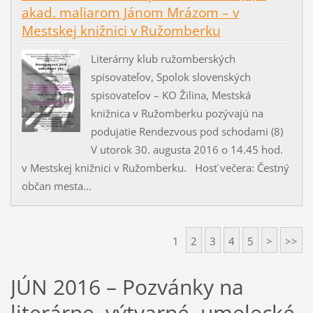
akad. maliarom Jánom Mrázom – v
Mestskej knižnici v Ružomberku
Literárny klub ružomberských
spisovateľov, Spolok slovenských
spisovateľov – KO Žilina, Mestská
knižnica v Ružomberku pozývajú na
podujatie Rendezvous pod schodami (8)
V utorok 30. augusta 2016 o 14.45 hod.
v Mestskej knižnici v Ružomberku. Hosť večera: Čestný
občan mesta...
1
2
3
4
5
>
>>
JÚN 2016 – Pozvánky na
literárne, výtvarné, umelecké