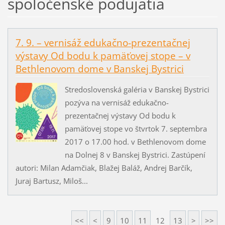
spoločenské podujatia
7. 9. – vernisáž edukačno-prezentačnej
výstavy Od bodu k pamäťovej stope – v
Bethlenovom dome v Banskej Bystrici
Stredoslovenská galéria v Banskej Bystrici
pozýva na vernisáž edukačno-
prezentačnej výstavy Od bodu k
pamäťovej stope vo štvrtok 7. septembra
2017 o 17.00 hod. v Bethlenovom dome
na Dolnej 8 v Banskej Bystrici. Zastúpení
autori: Milan Adamčiak, Blažej Baláž, Andrej Barčík,
Juraj Bartusz, Miloš...
<<
<
9
10
11
12
13
>
>>