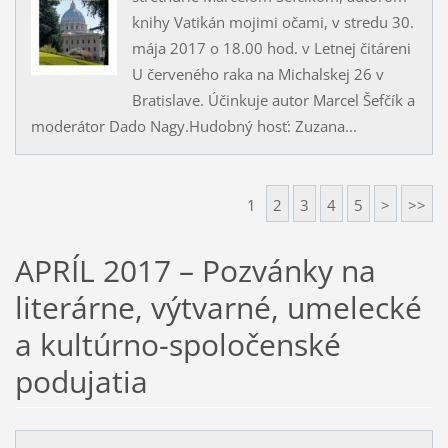
knihy Vatikán mojimi očami, v stredu 30.
mája 2017 o 18.00 hod. v Letnej čitáreni
U červeného raka na Michalskej 26 v
Bratislave. Účinkuje autor Marcel Šefčík a
moderátor Dado Nagy.Hudobný hosť: Zuzana...
1
2
3
4
5
>
>>
APRÍL 2017 – Pozvánky na
literárne, výtvarné, umelecké
a kultúrno-spoločenské
podujatia