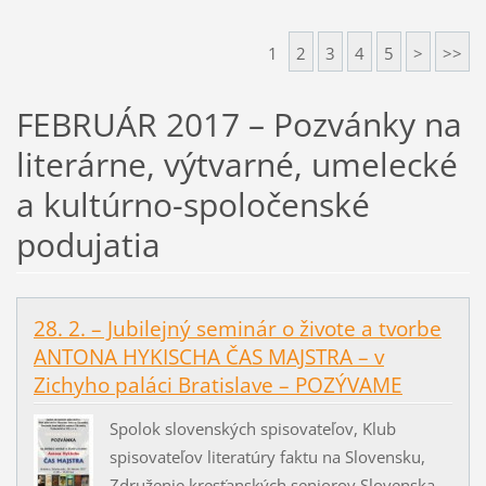
1
2
3
4
5
>
>>
FEBRUÁR 2017 – Pozvánky na
literárne, výtvarné, umelecké
a kultúrno-spoločenské
podujatia
28. 2. – Jubilejný seminár o živote a tvorbe
ANTONA HYKISCHA ČAS MAJSTRA – v
Zichyho paláci Bratislave – POZÝVAME
Spolok slovenských spisovateľov, Klub
spisovateľov literatúry faktu na Slovensku,
Združenie kresťanských seniorov Slovenska,