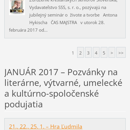
Vydavateľstvo SSS, s. r. o., pozývajú na
jubilejný seminár o živote a tvorbe Antona
Hykischa ČAS MAJSTRA v utorok 28.
februára 2017 od...
1
2
3
4
5
>
>>
JANUÁR 2017 – Pozvánky na
literárne, výtvarné, umelecké
a kultúrno-spoločenské
podujatia
21., 22., 25. 1. – Hra Ľudmila