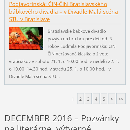
Podjavorinská: ČIN-ČIN Bratislavského
bábkového divadla – v Divadle Malá scéna
STU v Bratislave
Bratislavské bábkové divadlo
pozýva na hru hru pre deti od 3
rokov Ľudmila Podjavorinská: ČIN-
ČIN Veršovaná klasika o živote
vrabčiakov v sobotu 21. 1. o 10.00 hod. v nedeľu 22. 1.
o 10.00, 14.30 hod. v stredu 25. 1. o 10.00 hod. v
Divadle Malá scéna STU...
1
2
3
4
5
>
>>
DECEMBER 2016 – Pozvánky
na literárne, výtvarné,