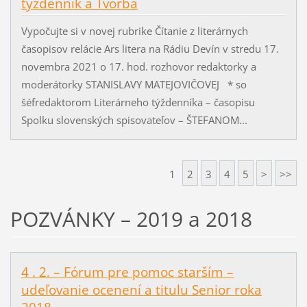
týždenník a Tvorba
Vypočujte si v novej rubrike Čítanie z literárnych
časopisov relácie Ars litera na Rádiu Devín v stredu 17.
novembra 2021 o 17. hod. rozhovor redaktorky a
moderátorky STANISLAVY MATEJOVIČOVEJ * so
šéfredaktorom Literárneho týždenníka – časopisu
Spolku slovenských spisovateľov – ŠTEFANOM...
1
2
3
4
5
>
>>
POZVÁNKY – 2019 a 2018
4 . 2. – Fórum pre pomoc starším –
udeľovanie ocenení a titulu Senior roka