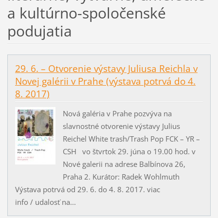
a kultúrno-spoločenské
podujatia
29. 6. – Otvorenie výstavy Juliusa Reichla v
Novej galérii v Prahe (výstava potrvá do 4.
8. 2017)
Nová galéria v Prahe pozvýva na
slavnostné otvorenie výstavy Julius
Reichel White trash/Trash Pop FCK – YR –
CSH vo štvrtok 29. júna o 19.00 hod. v
Nové galerii na adrese Balbínova 26,
Praha 2. Kurátor: Radek Wohlmuth
Výstava potrvá od 29. 6. do 4. 8. 2017. viac
info / udalosť na...