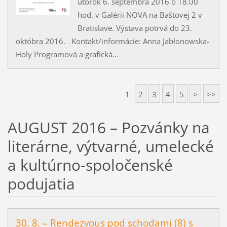
utorok 6. septembra 2016 o 18.00
hod. v Galérii NOVA na Baštovej 2 v
Bratislave. Výstava potrvá do 23.
októbra 2016. Kontakt/informácie: Anna Jabłonowska-
Holy Programová a grafická...
1
2
3
4
5
>
>>
AUGUST 2016 – Pozvánky na
literárne, výtvarné, umelecké
a kultúrno-spoločenské
podujatia
30. 8. – Rendezvous pod schodami (8) s