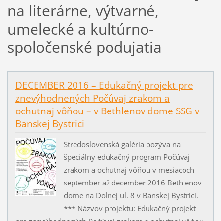
na literárne, výtvarné,
umelecké a kultúrno-
spoločenské podujatia
DECEMBER 2016 – Edukačný projekt pre
znevýhodnených Počúvaj zrakom a
ochutnaj vôňou – v Bethlenov dome SSG v
Banskej Bystrici
Stredoslovenská galéria pozýva na
špeciálny edukačný program Počúvaj
zrakom a ochutnaj vôňou v mesiacoch
september až december 2016 Bethlenov
dome na Dolnej ul. 8 v Banskej Bystrici.
*** Názvov projektu: Edukačný projekt
pre znevýhodnených Počúvaj zrakom a ochutnaj vôňou