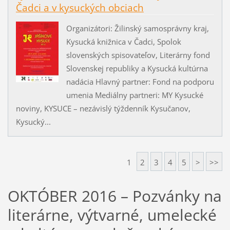
Čadci a v kysuckých obciach
Organizátori: Žilinský samosprávny kraj,
Kysucká knižnica v Čadci, Spolok
slovenských spisovateľov, Literárny fond
Slovenskej republiky a Kysucká kultúrna
nadácia Hlavný partner: Fond na podporu
umenia Mediálny partneri: MY Kysucké
noviny, KYSUCE – nezávislý týždenník Kysučanov,
Kysucký...
1
2
3
4
5
>
>>
OKTÓBER 2016 – Pozvánky na
literárne, výtvarné, umelecké