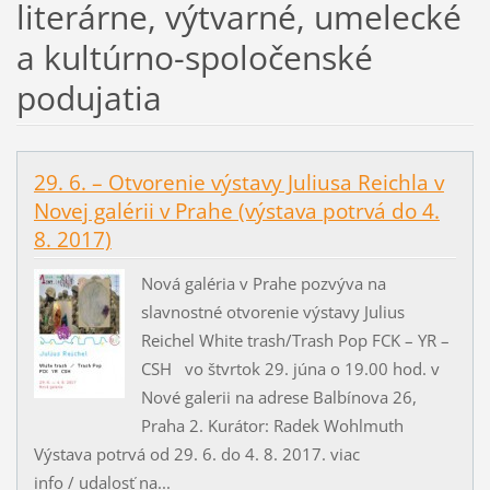
literárne, výtvarné, umelecké
a kultúrno-spoločenské
podujatia
29. 6. – Otvorenie výstavy Juliusa Reichla v
Novej galérii v Prahe (výstava potrvá do 4.
8. 2017)
Nová galéria v Prahe pozvýva na
slavnostné otvorenie výstavy Julius
Reichel White trash/Trash Pop FCK – YR –
CSH vo štvrtok 29. júna o 19.00 hod. v
Nové galerii na adrese Balbínova 26,
Praha 2. Kurátor: Radek Wohlmuth
Výstava potrvá od 29. 6. do 4. 8. 2017. viac
info / udalosť na...