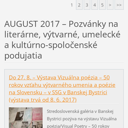
1
2
3
4
5
>
>>
AUGUST 2017 – Pozvánky na
literárne, výtvarné, umelecké
a kultúrno-spoločenské
podujatia
Do 27. 8. – Výstava Vizuálna poézia – 50
rokov vzťahu výtvarného umenia a poézie
na Slovensku – v SSG v Banskej Bystrici
(výstava trvá od 8. 6. 2017)
Stredoslovenská galéria v Banskej
Bystrici pozýva na výstavu Vizuálna
poézia/Visual Poetry – 50 rokov