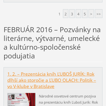
1
2
3
4
5
>
>>
FEBRUÁR 2016 – Pozvánky na
literárne, výtvarné, umelecké
a kultúrno-spoločenské
podujatia
1. 2. – Prezentácia kníh ĽUBOŠ JURÍK: Rok
dlhší ako storočie a ĽUBO OLACH: Politik –
vo V-klube v Bratislave
Národné osvetové centrum pozýva
na prezentáciu kníh Ľuboš Jurík: Rok