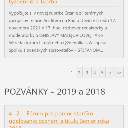
týždenník a Tvorba
Vypočujte si v novej rubrike Čítanie z literárnych
časopisov relácie Ars litera na Rádiu Devín v stredu 17.
novembra 2021 o 17. hod. rozhovor redaktorky a
moderátorky STANISLAVY MATEJOVIČOVEJ * so
šéfredaktorom Literárneho týždenníka – časopisu
Spolku slovenských spisovateľov – ŠTEFANOM...
1
2
3
4
5
>
>>
POZVÁNKY – 2019 a 2018
4 . 2. – Fórum pre pomoc starším –
udeľovanie ocenení a titulu Senior roka