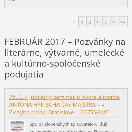
1
2
3
4
5
>
>>
FEBRUÁR 2017 – Pozvánky na
literárne, výtvarné, umelecké
a kultúrno-spoločenské
podujatia
28. 2. – Jubilejný seminár o živote a tvorbe
ANTONA HYKISCHA ČAS MAJSTRA – v
Zichyho paláci Bratislave – POZÝVAME
Spolok slovenských spisovateľov, Klub
spisovateľov literatúry faktu na Slovensku,