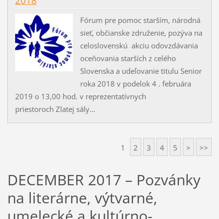
2018
Fórum pre pomoc starším, národná
sieť, občianske združenie, pozýva na
celoslovenskú akciu odovzdávania
oceňovania starších z celého
Slovenska a udeľovanie titulu Senior
roka 2018 v podelok 4 . februára
2019 o 13,00 hod. v reprezentatívnych
priestoroch Zlatej sály...
1
2
3
4
5
>
>>
DECEMBER 2017 – Pozvánky
na literárne, výtvarné,
umelecké a kultúrno-