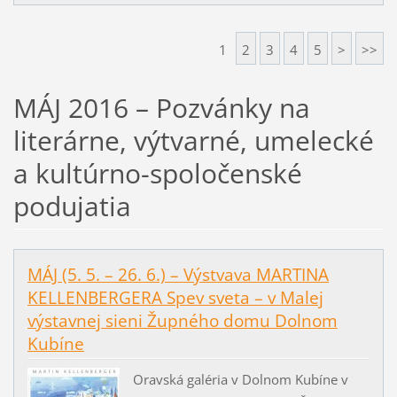
1
2
3
4
5
>
>>
MÁJ 2016 – Pozvánky na
literárne, výtvarné, umelecké
a kultúrno-spoločenské
podujatia
MÁJ (5. 5. – 26. 6.) – Výstvava MARTINA
KELLENBERGERA Spev sveta – v Malej
výstavnej sieni Župného domu Dolnom
Kubíne
Oravská galéria v Dolnom Kubíne v