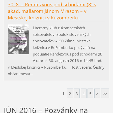
30. 8. – Rendezvous pod schodami (8) s
akad. maliarom Jánom Mrázom – v
Mestskej knižnici v Ružomberku
Literárny klub ružomberských
spisovateľov, Spolok slovenských
spisovateľov – KO Žilina, Mestská
knižnica v Ružomberku pozývajú na
podujatie Rendezvous pod schodami (8)
V utorok 30. augusta 2016 o 14.45 hod.
v Mestskej knižnici v Ružomberku. Hosť večera: Čestný
občan mesta...
1
2
3
4
5
>
>>
JÚN 2016 – Pozvánky na