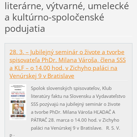
literárne, výtvarné, umelecké
a kultúrno-spoločenské
podujatia
28. 3. – Jubilejný seminár o živote a tvorbe
spisovateľa PhDr. Milana Vároša, člena SSS
a KLF – o 14.00 hod. v Zichyho paláci na
Venúrskej 9 v Bratislave
Spolok slovenských spisovateľov, Klub
literatúry faktu na Slovensku a Vydavateľstvo
SSS pozývajú na jubilejný seminár o živote
a tvorbe PhDr. Milana Vároša HĽADAČ A
PÁTRAČ 28. marca o 14.00 hod. v Zichyho
paláci na Venúrskej 9 v Bratislave. R. S. V.
P.:...