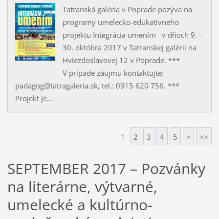
Tatranská galéria v Poprade pozýva na
programy umelecko-edukatívneho
projektu Integrácia umením v dňoch 9. –
30. októbra 2017 v Tatranskej galérii na
Hviezdoslavovej 12 v Poprade. ***
V prípade záujmu kontaktujte:
padagog@tatragaleria.sk, tel.: 0915 620 756. ***
Projekt je...
1
2
3
4
5
>
>>
SEPTEMBER 2017 – Pozvánky
na literárne, výtvarné,
umelecké a kultúrno-