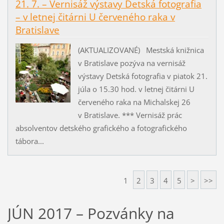
21. 7. – Vernisáž výstavy Detská fotografia
– v letnej čitárni U červeného raka v
Bratislave
(AKTUALIZOVANÉ) Mestská knižnica
v Bratislave pozýva na vernisáž
výstavy Detská fotografia v piatok 21.
júla o 15.30 hod. v letnej čitárni U
červeného raka na Michalskej 26
v Bratislave. *** Vernisáž prác
absolventov detského grafického a fotografického
tábora...
1
2
3
4
5
>
>>
JÚN 2017 – Pozvánky na