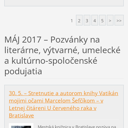
1
2
3
4
5
>
>>
MÁJ 2017 – Pozvánky na
literárne, výtvarné, umelecké
a kultúrno-spoločenské
podujatia
30. 5. – Stretnutie a autorom knihy Vatikán
mojimi očami Marcelom Šefčíkom – v
Letnej čitáreni U červeného raka v
Bratislave
Mestská knižnica v Bratislave pozýva na