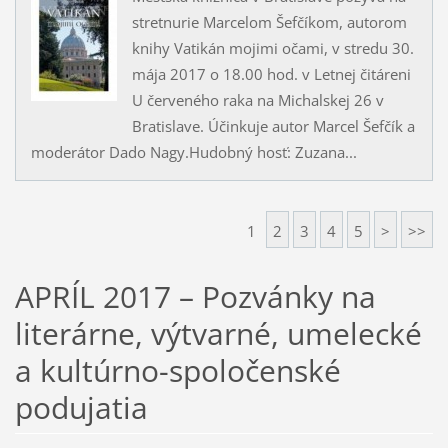
stretnurie Marcelom Šefčíkom, autorom
knihy Vatikán mojimi očami, v stredu 30.
mája 2017 o 18.00 hod. v Letnej čitáreni
U červeného raka na Michalskej 26 v
Bratislave. Účinkuje autor Marcel Šefčík a
moderátor Dado Nagy.Hudobný hosť: Zuzana...
1
2
3
4
5
>
>>
APRÍL 2017 – Pozvánky na
literárne, výtvarné, umelecké
a kultúrno-spoločenské
podujatia