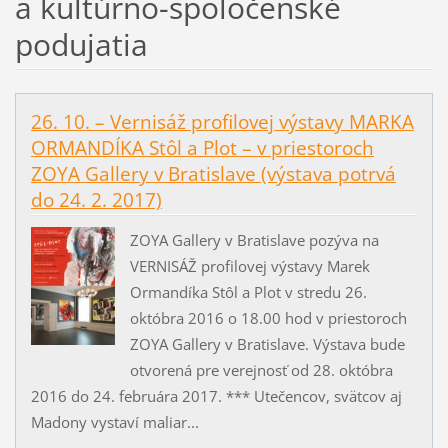
a kultúrno-spoločenské
podujatia
26. 10. – Vernisáž profilovej výstavy MARKA
ORMANDÍKA Stôl a Plot – v priestoroch
ZOYA Gallery v Bratislave (výstava potrvá
do 24. 2. 2017)
ZOYA Gallery v Bratislave pozýva na
VERNISÁŽ profilovej výstavy Marek
Ormandíka Stôl a Plot v stredu 26.
októbra 2016 o 18.00 hod v priestoroch
ZOYA Gallery v Bratislave. Výstava bude
otvorená pre verejnosť od 28. októbra
2016 do 24. februára 2017. *** Utečencov, svätcov aj
Madony vystaví maliar...