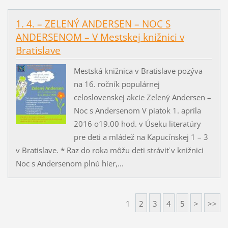
1. 4. – ZELENÝ ANDERSEN – NOC S
ANDERSENOM – V Mestskej knižnici v
Bratislave
Mestská knižnica v Bratislave pozýva
na 16. ročník populárnej
celoslovenskej akcie Zelený Andersen –
Noc s Andersenom V piatok 1. apríla
2016 o19.00 hod. v Úseku literatúry
pre deti a mládež na Kapucínskej 1 – 3
v Bratislave. * Raz do roka môžu deti stráviť v knižnici
Noc s Andersenom plnú hier,...
1
2
3
4
5
>
>>