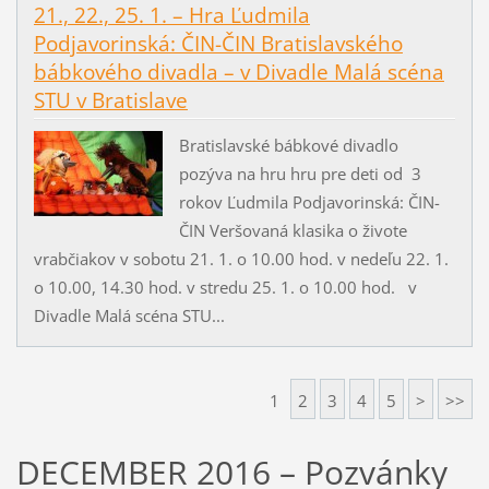
21., 22., 25. 1. – Hra Ľudmila
Podjavorinská: ČIN-ČIN Bratislavského
bábkového divadla – v Divadle Malá scéna
STU v Bratislave
Bratislavské bábkové divadlo
pozýva na hru hru pre deti od 3
rokov Ľudmila Podjavorinská: ČIN-
ČIN Veršovaná klasika o živote
vrabčiakov v sobotu 21. 1. o 10.00 hod. v nedeľu 22. 1.
o 10.00, 14.30 hod. v stredu 25. 1. o 10.00 hod. v
Divadle Malá scéna STU...
1
2
3
4
5
>
>>
DECEMBER 2016 – Pozvánky