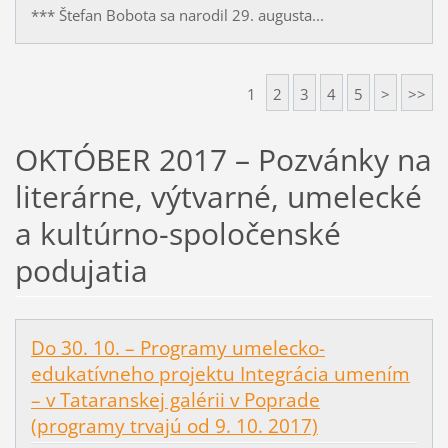
*** Štefan Bobota sa narodil 29. augusta...
1
2
3
4
5
>
>>
OKTÓBER 2017 – Pozvánky na
literárne, výtvarné, umelecké
a kultúrno-spoločenské
podujatia
Do 30. 10. – Programy umelecko-
edukatívneho projektu Integrácia umením
– v Tataranskej galérii v Poprade
(programy trvajú od 9. 10. 2017)