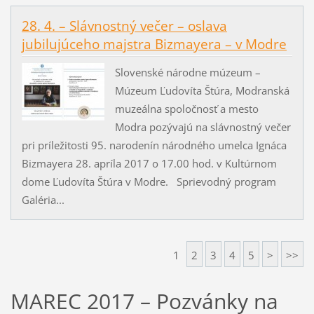
28. 4. – Slávnostný večer – oslava
jubilujúceho majstra Bizmayera – v Modre
Slovenské národne múzeum –
Múzeum Ľudovíta Štúra, Modranská
muzeálna spoločnosť a mesto
Modra pozývajú na slávnostný večer
pri príležitosti 95. narodenín národného umelca Ignáca
Bizmayera 28. apríla 2017 o 17.00 hod. v Kultúrnom
dome Ľudovíta Štúra v Modre. Sprievodný program
Galéria...
1
2
3
4
5
>
>>
MAREC 2017 – Pozvánky na