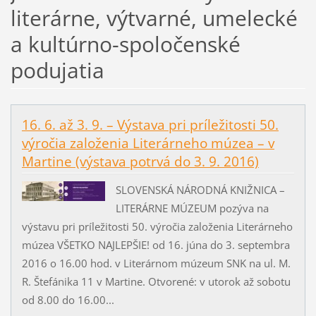
literárne, výtvarné, umelecké
a kultúrno-spoločenské
podujatia
16. 6. až 3. 9. – Výstava pri príležitosti 50.
výročia založenia Literárneho múzea – v
Martine (výstava potrvá do 3. 9. 2016)
SLOVENSKÁ NÁRODNÁ KNIŽNICA –
LITERÁRNE MÚZEUM pozýva na
výstavu pri príležitosti 50. výročia založenia Literárneho
múzea VŠETKO NAJLEPŠIE! od 16. júna do 3. septembra
2016 o 16.00 hod. v Literárnom múzeum SNK na ul. M.
R. Štefánika 11 v Martine. Otvorené: v utorok až sobotu
od 8.00 do 16.00...