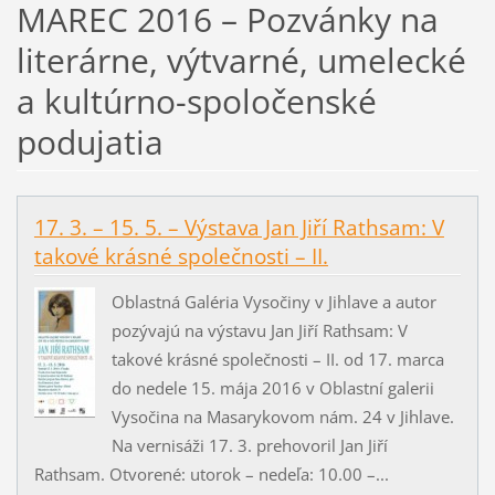
MAREC 2016 – Pozvánky na
literárne, výtvarné, umelecké
a kultúrno-spoločenské
podujatia
17. 3. – 15. 5. – Výstava Jan Jiří Rathsam: V
takové krásné společnosti – II.
Oblastná Galéria Vysočiny v Jihlave a autor
pozývajú na výstavu Jan Jiří Rathsam: V
takové krásné společnosti – II. od 17. marca
do nedele 15. mája 2016 v Oblastní galerii
Vysočina na Masarykovom nám. 24 v Jihlave.
Na vernisáži 17. 3. prehovoril Jan Jiří
Rathsam. Otvorené: utorok – nedeľa: 10.00 –...