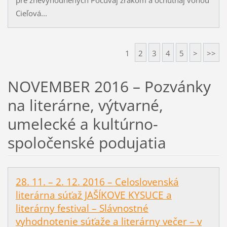
Cieľová...
1
2
3
4
5
>
>>
NOVEMBER 2016 – Pozvánky
na literárne, výtvarné,
umelecké a kultúrno-
spoločenské podujatia
28. 11. – 2. 12. 2016 – Celoslovenská
literárna súťaž JAŠÍKOVE KYSUCE a
literárny festival – Slávnostné
vyhodnotenie súťaže a literárny večer – v