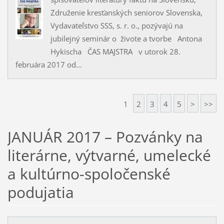
Združenie kresťanských seniorov Slovenska,
Vydavateľstvo SSS, s. r. o., pozývajú na
jubilejný seminár o živote a tvorbe Antona
Hykischa ČAS MAJSTRA v utorok 28.
februára 2017 od...
1
2
3
4
5
>
>>
JANUÁR 2017 – Pozvánky na
literárne, výtvarné, umelecké
a kultúrno-spoločenské
podujatia