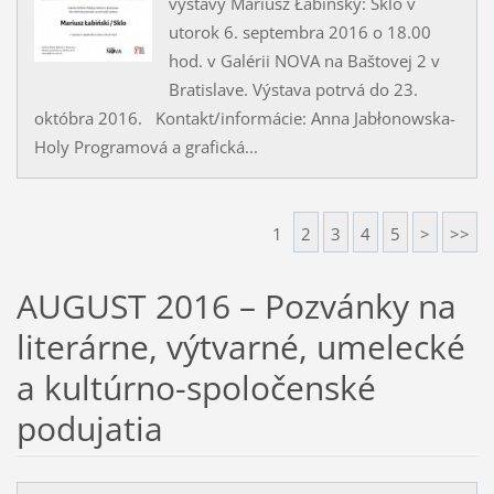
výstavy Mariusz Łabińský: Sklo v
utorok 6. septembra 2016 o 18.00
hod. v Galérii NOVA na Baštovej 2 v
Bratislave. Výstava potrvá do 23.
októbra 2016. Kontakt/informácie: Anna Jabłonowska-
Holy Programová a grafická...
1
2
3
4
5
>
>>
AUGUST 2016 – Pozvánky na
literárne, výtvarné, umelecké
a kultúrno-spoločenské
podujatia