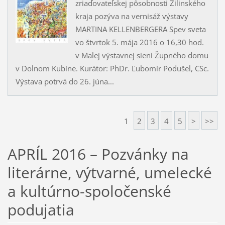
zriaďovateľskej pôsobnosti Žilinského
kraja pozýva na vernisáž výstavy
MARTINA KELLENBERGERA Spev sveta
vo štvrtok 5. mája 2016 o 16,30 hod.
v Malej výstavnej sieni Župného domu
v Dolnom Kubíne. Kurátor: PhDr. Ľubomír Podušel, CSc.
Výstava potrvá do 26. júna...
1
2
3
4
5
>
>>
APRÍL 2016 – Pozvánky na
literárne, výtvarné, umelecké
a kultúrno-spoločenské
podujatia