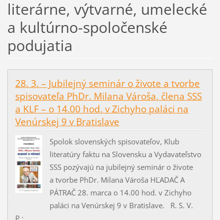
literárne, výtvarné, umelecké
a kultúrno-spoločenské
podujatia
28. 3. – Jubilejný seminár o živote a tvorbe
spisovateľa PhDr. Milana Vároša, člena SSS
a KLF – o 14.00 hod. v Zichyho paláci na
Venúrskej 9 v Bratislave
Spolok slovenských spisovateľov, Klub
literatúry faktu na Slovensku a Vydavateľstvo
SSS pozývajú na jubilejný seminár o živote
a tvorbe PhDr. Milana Vároša HĽADAČ A
PÁTRAČ 28. marca o 14.00 hod. v Zichyho
paláci na Venúrskej 9 v Bratislave. R. S. V.
P.:...