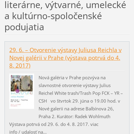
literárne, výtvarné, umelecké
a kultúrno-spoločenské
podujatia
29. 6. – Otvorenie výstavy Juliusa Reichla v
Novej galérii v Prahe (výstava potrvá do 4.
8. 2017)
Nová galéria v Prahe pozvýva na
slavnostné otvorenie výstavy Julius
Reichel White trash/Trash Pop FCK – YR –
CSH vo štvrtok 29. júna o 19.00 hod. v
Nové galerii na adrese Balbínova 26,
Praha 2. Kurátor: Radek Wohlmuth
Výstava potrvá od 29. 6. do 4. 8. 2017. viac
info / udalosť na...