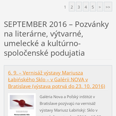
1
2
3
4
5
>
>>
SEPTEMBER 2016 – Pozvánky
na literárne, výtvarné,
umelecké a kultúrno-
spoločenské podujatia
6. 9. – Vernisáž výstavy Mariusza
Łabińského Sklo – v Galérii NOVA v
Bratislave (výstava potrvá do 23. 10. 2016)
Galéria Nova a Poľský inštitút v
Bratislave pozývajú na vernisáž
výstavy Mariusz Łabińský: Sklo v