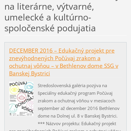
na literárne, výtvarné,
umelecké a kultúrno-
spoločenské podujatia
DECEMBER 2016 – Edukačný projekt pre
znevýhodnených Počúvaj zrakom a
ochutnaj vôňou – v Bethlenov dome SSG v
Banskej Bystrici
Stredoslovenská galéria pozýva na
špeciálny edukačný program Počúvaj
zrakom a ochutnaj vôňou v mesiacoch
september až december 2016 Bethlenov
dome na Dolnej ul. 8 v Banskej Bystrici.
*** Názvov projektu: Edukačný projekt
pre znevýhodnených Počúvaj zrakom a ochutnaj vôňou