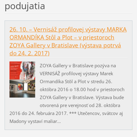
podujatia
26. 10. – Vernisáž profilovej výstavy MARKA
ORMANDÍKA Stôl a Plot – v priestoroch
ZOYA Gallery v Bratislave (výstava potrvá
do 24. 2. 2017)
ZOYA Gallery v Bratislave pozýva na
VERNISÁŽ profilovej výstavy Marek
Ormandíka Stôl a Plot v stredu 26.
októbra 2016 o 18.00 hod v priestoroch
ZOYA Gallery v Bratislave. Výstava bude
otvorená pre verejnosť od 28. októbra
2016 do 24. februára 2017. *** Utečencov, svätcov aj
Madony vystaví maliar...