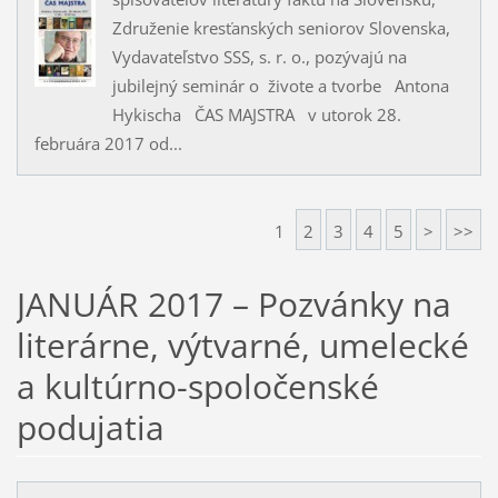
Združenie kresťanských seniorov Slovenska,
Vydavateľstvo SSS, s. r. o., pozývajú na
jubilejný seminár o živote a tvorbe Antona
Hykischa ČAS MAJSTRA v utorok 28.
februára 2017 od...
1
2
3
4
5
>
>>
JANUÁR 2017 – Pozvánky na
literárne, výtvarné, umelecké
a kultúrno-spoločenské
podujatia