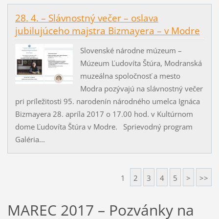
28. 4. – Slávnostný večer – oslava
jubilujúceho majstra Bizmayera – v Modre
Slovenské národne múzeum –
Múzeum Ľudovíta Štúra, Modranská
muzeálna spoločnosť a mesto
Modra pozývajú na slávnostný večer
pri príležitosti 95. narodenín národného umelca Ignáca
Bizmayera 28. apríla 2017 o 17.00 hod. v Kultúrnom
dome Ľudovíta Štúra v Modre. Sprievodný program
Galéria...
1
2
3
4
5
>
>>
MAREC 2017 – Pozvánky na