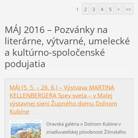
1
2
3
4
5
>
>>
MÁJ 2016 – Pozvánky na
literárne, výtvarné, umelecké
a kultúrno-spoločenské
podujatia
MÁJ (5. 5. – 26. 6.) – Výstvava MARTINA
KELLENBERGERA Spev sveta – v Malej
výstavnej sieni Župného domu Dolnom
Kubíne
Oravská galéria v Dolnom Kubíne v
zriaďovateľskej pôsobnosti Žilinského