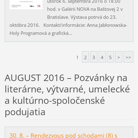
utorok 6. septembra 2016 o 18.00
hod. v Galérii NOVA na Baštovej 2 v
Bratislave. Výstava potrvá do 23.
októbra 2016. Kontakt/informácie: Anna Jabłonowska-
Holy Programová a grafická...
1
2
3
4
5
>
>>
AUGUST 2016 – Pozvánky na
literárne, výtvarné, umelecké
a kultúrno-spoločenské
podujatia
30. 8. – Rendezvous pod schodami (8) s