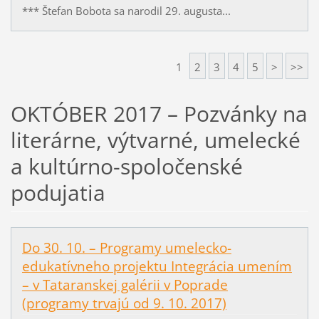
*** Štefan Bobota sa narodil 29. augusta...
1
2
3
4
5
>
>>
OKTÓBER 2017 – Pozvánky na
literárne, výtvarné, umelecké
a kultúrno-spoločenské
podujatia
Do 30. 10. – Programy umelecko-
edukatívneho projektu Integrácia umením
– v Tataranskej galérii v Poprade
(programy trvajú od 9. 10. 2017)