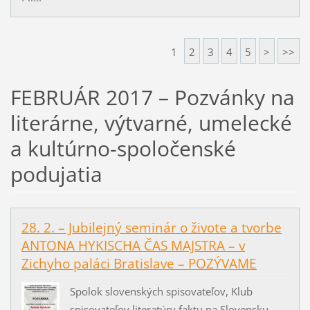
1
2
3
4
5
>
>>
FEBRUÁR 2017 – Pozvánky na
literárne, výtvarné, umelecké
a kultúrno-spoločenské
podujatia
28. 2. – Jubilejný seminár o živote a tvorbe
ANTONA HYKISCHA ČAS MAJSTRA – v
Zichyho paláci Bratislave – POZÝVAME
Spolok slovenských spisovateľov, Klub
spisovateľov literatúry faktu na Slovensku,