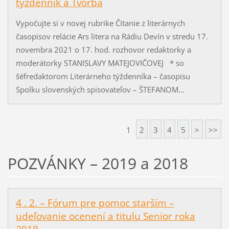
týždenník a Tvorba
Vypočujte si v novej rubrike Čítanie z literárnych
časopisov relácie Ars litera na Rádiu Devín v stredu 17.
novembra 2021 o 17. hod. rozhovor redaktorky a
moderátorky STANISLAVY MATEJOVIČOVEJ * so
šéfredaktorom Literárneho týždenníka – časopisu
Spolku slovenských spisovateľov – ŠTEFANOM...
1
2
3
4
5
>
>>
POZVÁNKY – 2019 a 2018
4 . 2. – Fórum pre pomoc starším –
udeľovanie ocenení a titulu Senior roka