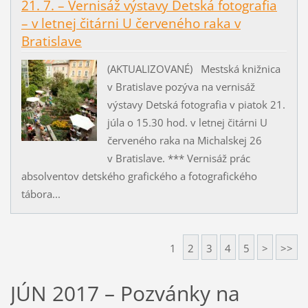
21. 7. – Vernisáž výstavy Detská fotografia
– v letnej čitárni U červeného raka v
Bratislave
(AKTUALIZOVANÉ) Mestská knižnica
v Bratislave pozýva na vernisáž
výstavy Detská fotografia v piatok 21.
júla o 15.30 hod. v letnej čitárni U
červeného raka na Michalskej 26
v Bratislave. *** Vernisáž prác
absolventov detského grafického a fotografického
tábora...
1
2
3
4
5
>
>>
JÚN 2017 – Pozvánky na