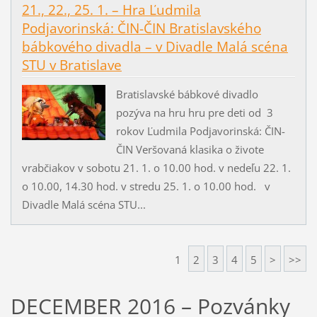
21., 22., 25. 1. – Hra Ľudmila
Podjavorinská: ČIN-ČIN Bratislavského
bábkového divadla – v Divadle Malá scéna
STU v Bratislave
Bratislavské bábkové divadlo
pozýva na hru hru pre deti od 3
rokov Ľudmila Podjavorinská: ČIN-
ČIN Veršovaná klasika o živote
vrabčiakov v sobotu 21. 1. o 10.00 hod. v nedeľu 22. 1.
o 10.00, 14.30 hod. v stredu 25. 1. o 10.00 hod. v
Divadle Malá scéna STU...
1
2
3
4
5
>
>>
DECEMBER 2016 – Pozvánky