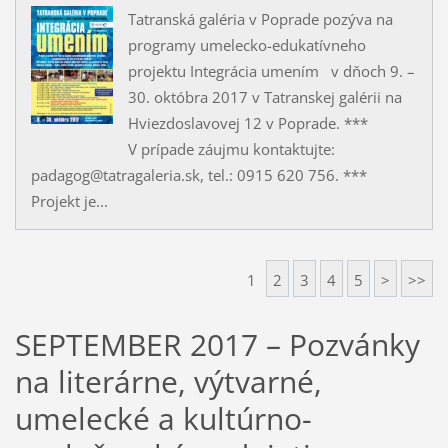
Tatranská galéria v Poprade pozýva na
programy umelecko-edukatívneho
projektu Integrácia umením v dňoch 9. –
30. októbra 2017 v Tatranskej galérii na
Hviezdoslavovej 12 v Poprade. ***
V prípade záujmu kontaktujte:
padagog@tatragaleria.sk, tel.: 0915 620 756. ***
Projekt je...
1
2
3
4
5
>
>>
SEPTEMBER 2017 – Pozvánky
na literárne, výtvarné,
umelecké a kultúrno-