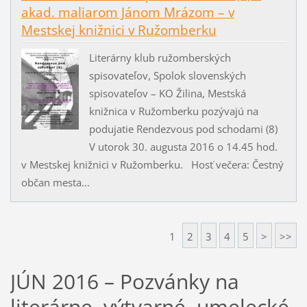
akad. maliarom Jánom Mrázom – v
Mestskej knižnici v Ružomberku
Literárny klub ružomberských
spisovateľov, Spolok slovenských
spisovateľov – KO Žilina, Mestská
knižnica v Ružomberku pozývajú na
podujatie Rendezvous pod schodami (8)
V utorok 30. augusta 2016 o 14.45 hod.
v Mestskej knižnici v Ružomberku. Hosť večera: Čestný
občan mesta...
1
2
3
4
5
>
>>
JÚN 2016 – Pozvánky na
literárne, výtvarné, umelecké