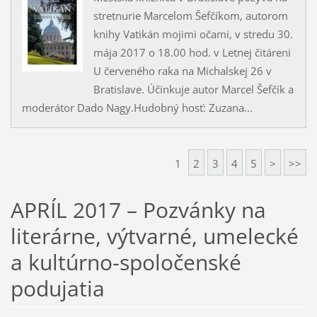
stretnurie Marcelom Šefčíkom, autorom
knihy Vatikán mojimi očami, v stredu 30.
mája 2017 o 18.00 hod. v Letnej čitáreni
U červeného raka na Michalskej 26 v
Bratislave. Účinkuje autor Marcel Šefčík a
moderátor Dado Nagy.Hudobný hosť: Zuzana...
1
2
3
4
5
>
>>
APRÍL 2017 – Pozvánky na
literárne, výtvarné, umelecké
a kultúrno-spoločenské
podujatia