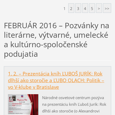
1
2
3
4
5
>
>>
FEBRUÁR 2016 – Pozvánky na
literárne, výtvarné, umelecké
a kultúrno-spoločenské
podujatia
1. 2. – Prezentácia kníh ĽUBOŠ JURÍK: Rok
dlhší ako storočie a ĽUBO OLACH: Politik –
vo V-klube v Bratislave
Národné osvetové centrum pozýva
na prezentáciu kníh Ľuboš Jurík: Rok
dlhší ako storočie (o Alexandrovi