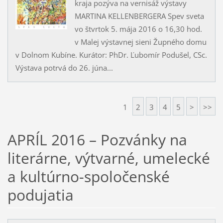
kraja pozýva na vernisáž výstavy
MARTINA KELLENBERGERA Spev sveta
vo štvrtok 5. mája 2016 o 16,30 hod.
v Malej výstavnej sieni Župného domu
v Dolnom Kubíne. Kurátor: PhDr. Ľubomír Podušel, CSc.
Výstava potrvá do 26. júna...
1
2
3
4
5
>
>>
APRÍL 2016 – Pozvánky na
literárne, výtvarné, umelecké
a kultúrno-spoločenské
podujatia