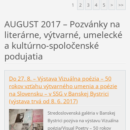
1
2
3
4
5
>
>>
AUGUST 2017 – Pozvánky na
literárne, výtvarné, umelecké
a kultúrno-spoločenské
podujatia
Do 27. 8. – Výstava Vizuálna poézia – 50
rokov vzťahu výtvarného umenia a poézie
na Slovensku – v SSG v Banskej Bystrici
(výstava trvá od 8. 6. 2017)
Stredoslovenská galéria v Banskej
Bystrici pozýva na výstavu Vizuálna
poézia/Visual Poetry – 50 rokov