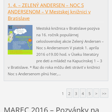
1. 4. – ZELENÝ ANDERSEN – NOC S
ANDERSENOM – V Mestskej knižnici v
Bratislave
Mestská knižnica v Bratislave pozýva
na 16. ročník populárnej
celoslovenskej akcie Zelený Andersen –
Noc s Andersenom V piatok 1. apríla
2016 o19.00 hod. v Úseku literatúry
pre deti a mládež na Kapucínskej 1 – 3
v Bratislave. * Raz do roka môžu deti stráviť v knižnici
Noc s Andersenom plnú hier,...
1
2
3
4
5
>
>>
MAREC 2016 – Pozvánky na