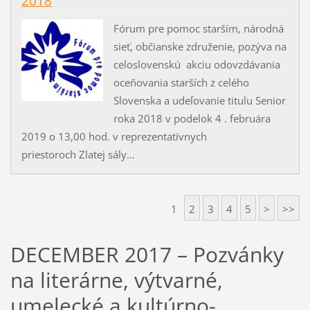
2018
Fórum pre pomoc starším, národná
sieť, občianske združenie, pozýva na
celoslovenskú akciu odovzdávania
oceňovania starších z celého
Slovenska a udeľovanie titulu Senior
roka 2018 v podelok 4 . februára
2019 o 13,00 hod. v reprezentatívnych
priestoroch Zlatej sály...
1
2
3
4
5
>
>>
DECEMBER 2017 – Pozvánky
na literárne, výtvarné,
umelecké a kultúrno-