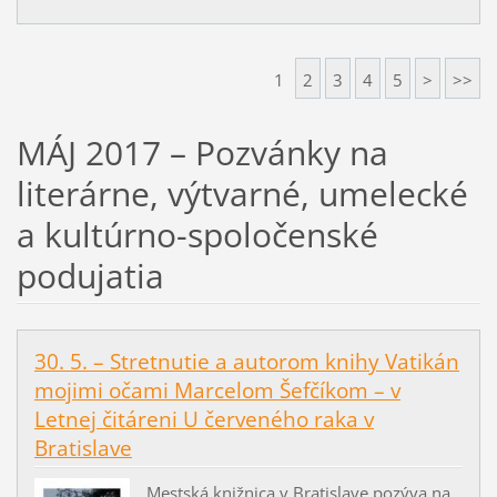
1
2
3
4
5
>
>>
MÁJ 2017 – Pozvánky na
literárne, výtvarné, umelecké
a kultúrno-spoločenské
podujatia
30. 5. – Stretnutie a autorom knihy Vatikán
mojimi očami Marcelom Šefčíkom – v
Letnej čitáreni U červeného raka v
Bratislave
Mestská knižnica v Bratislave pozýva na