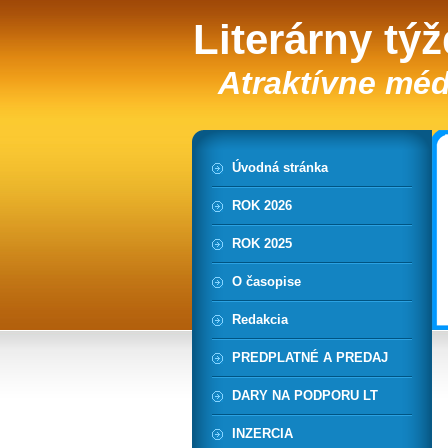
Literárny tý
Atraktívne méd
Úvodná stránka
ROK 2026
ROK 2025
O časopise
Redakcia
PREDPLATNÉ A PREDAJ
DARY NA PODPORU LT
INZERCIA