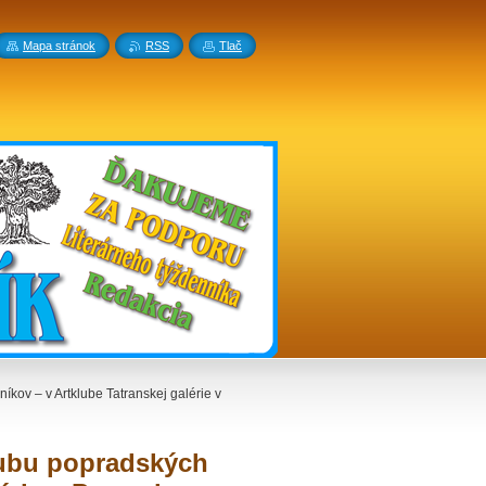
Mapa stránok
RSS
Tlač
íkov – v Artklube Tatranskej galérie v
lubu popradských