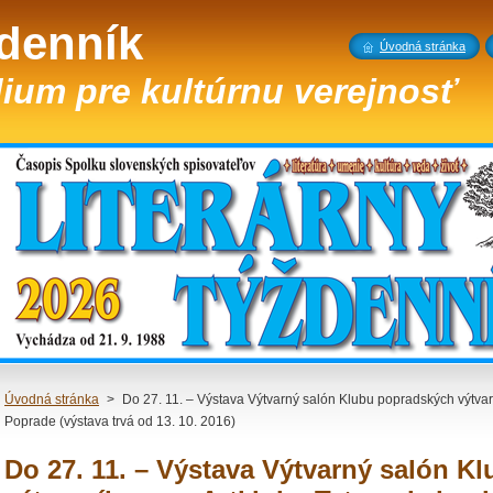
ždenník
Úvodná stránka
ium pre kultúrnu verejnosť
Úvodná stránka
>
Do 27. 11. – Výstava Výtvarný salón Klubu popradských výtvarn
Poprade (výstava trvá od 13. 10. 2016)
Do 27. 11. – Výstava Výtvarný salón K