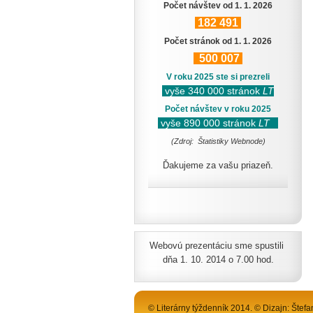
Počet návštev od 1. 1. 2026
182
491
Počet stránok od 1. 1. 2026
500
007
V roku 2025 ste si prezreli
vyše 340 000 stránok
LT
Počet návštev v roku 2025
vyše 890 000 stránok
LT
(Zdroj: Štatistiky Webnode)
Ďakujeme za vašu priazeň.
Webovú prezentáciu sme spustili
dňa 1. 10. 2014 o 7.00 hod.
© Literárny týždenník 2014. © Dizajn: Štefa