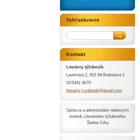
Vyhľadávanie
Kontakt
Literárny týždenník
Laurinská 2, 815 84 Bratislava 1
02/5441 8670
literarn
y.tyzden
nik@gmai
l.com
Správca a administrátor webových
stránok
Literárneho týždenníka
:
Štefan Cifra