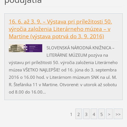
16. 6. až 3. 9. – Výstava pri príležitosti 50.
výročia založenia Literárneho múzea – v
Martine (výstava potrvá do 3. 9. 2016)
SLOVENSKÁ NÁRODNÁ KNIŽNICA –
LITERÁRNE MÚZEUM pozýva na
výstavu pri príležitosti 50. výročia založenia Literárneho
múzea VŠETKO NAJLEPŠIE! od 16. júna do 3. septembra
2016 o 16.00 hod. v Literárnom múzeum SNK na ul. M.
R. Štefánika 11 v Martine. Otvorené: v utorok až sobotu
od 8.00 do 16.00...
1
2
3
4
5
>
>>