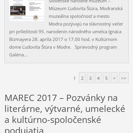
Slovenské národne múzeum –
Múzeum Ľudovíta Štúra, Modranská
muzeálna spoločnosť a mesto
Modra pozývajú na slávnostný večer
pri príležitosti 95. narodenín národného umelca Ignáca
Bizmayera 28. apríla 2017 o 17.00 hod. v Kultúrnom
dome Ľudovíta Štúra v Modre. Sprievodný program
Galéria...
1
2
3
4
5
>
>>
MAREC 2017 – Pozvánky na
literárne, výtvarné, umelecké
a kultúrno-spoločenské
podujatia