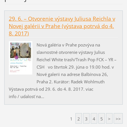
29. 6. – Otvorenie výstavy Juliusa Reichla v
Novej galérii v Prahe (výstava potrvá do 4.
8. 2017)
Nová galéria v Prahe pozvýva na
slavnostné otvorenie výstavy Julius
Reichel White trash/Trash Pop FCK – YR –
CSH vo štvrtok 29. júna o 19.00 hod. v
Nové galerii na adrese Balbínova 26,
Praha 2. Kurátor: Radek Wohlmuth
Výstava potrvá od 29. 6. do 4. 8. 2017. viac
info / udalosť na...
1
2
3
4
5
>
>>