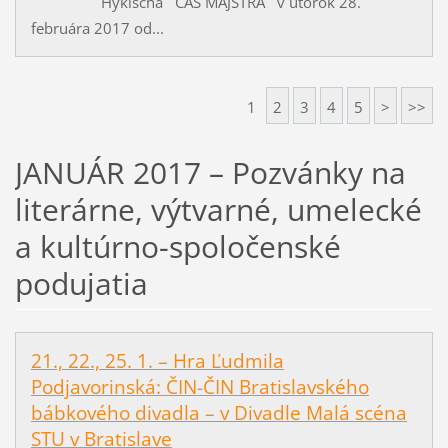
Hykischa ČAS MAJSTRA v utorok 28.
februára 2017 od...
1
2
3
4
5
>
>>
JANUÁR 2017 – Pozvánky na
literárne, výtvarné, umelecké
a kultúrno-spoločenské
podujatia
21., 22., 25. 1. – Hra Ľudmila
Podjavorinská: ČIN-ČIN Bratislavského
bábkového divadla – v Divadle Malá scéna
STU v Bratislave