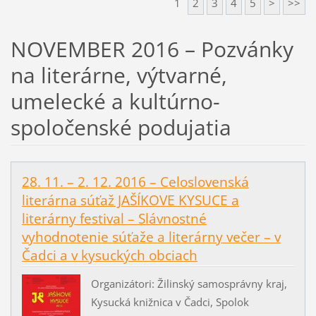
1
2
3
4
5
>
>>
NOVEMBER 2016 – Pozvánky
na literárne, výtvarné,
umelecké a kultúrno-
spoločenské podujatia
28. 11. – 2. 12. 2016 – Celoslovenská
literárna súťaž JAŠÍKOVE KYSUCE a
literárny festival – Slávnostné
vyhodnotenie súťaže a literárny večer – v
Čadci a v kysuckých obciach
Organizátori: Žilinský samosprávny kraj,
Kysucká knižnica v Čadci, Spolok