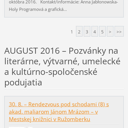
októbra 2016. Kontakt/informácie: Anna Jabłonowska-
Holy Programová a grafická...
1
2
3
4
5
>
>>
AUGUST 2016 – Pozvánky na
literárne, výtvarné, umelecké
a kultúrno-spoločenské
podujatia
30. 8. – Rendezvous pod schodami (8) s
akad. maliarom Jánom Mrázom – v
Mestskej knižnici v Ružomberku