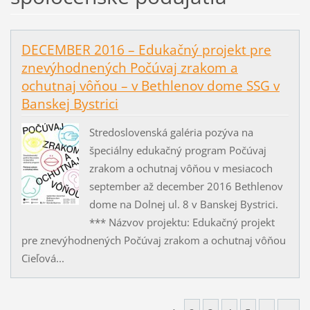
DECEMBER 2016 – Edukačný projekt pre
znevýhodnených Počúvaj zrakom a
ochutnaj vôňou – v Bethlenov dome SSG v
Banskej Bystrici
Stredoslovenská galéria pozýva na
špeciálny edukačný program Počúvaj
zrakom a ochutnaj vôňou v mesiacoch
september až december 2016 Bethlenov
dome na Dolnej ul. 8 v Banskej Bystrici.
*** Názvov projektu: Edukačný projekt
pre znevýhodnených Počúvaj zrakom a ochutnaj vôňou
Cieľová...