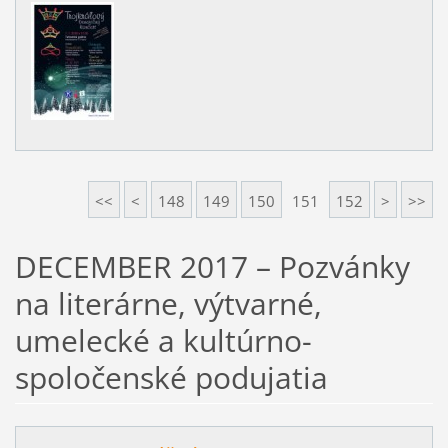
<<
<
148
149
150
151
152
>
>>
DECEMBER 2017 – Pozvánky
na literárne, výtvarné,
umelecké a kultúrno-
spoločenské podujatia