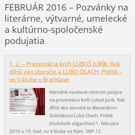
FEBRUÁR 2016 – Pozvánky na
literárne, výtvarné, umelecké
a kultúrno-spoločenské
podujatia
1. 2. – Prezentácia kníh ĽUBOŠ JURÍK: Rok
dlhší ako storočie a ĽUBO OLACH: Politik –
vo V-klube v Bratislave
Národné osvetové centrum pozýva
na prezentáciu kníh Ľuboš Jurík: Rok
dlhší ako storočie (o Alexandrovi
Dubčekovi) Ľubo Olach: Politik
(služobník oligarchov) 1. februára
2016 o 19. hod. vo V-klube na Nám. SNP 12