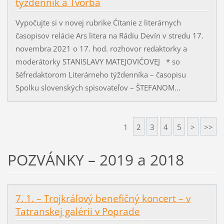
týždenník a Tvorba
Vypočujte si v novej rubrike Čítanie z literárnych
časopisov relácie Ars litera na Rádiu Devín v stredu 17.
novembra 2021 o 17. hod. rozhovor redaktorky a
moderátorky STANISLAVY MATEJOVIČOVEJ * so
šéfredaktorom Literárneho týždenníka – časopisu
Spolku slovenských spisovateľov – ŠTEFANOM...
1
2
3
4
5
>
>>
POZVÁNKY – 2019 a 2018
7. 1. – Trojkráľový benefičný koncert – v
Tatranskej galérii v Poprade