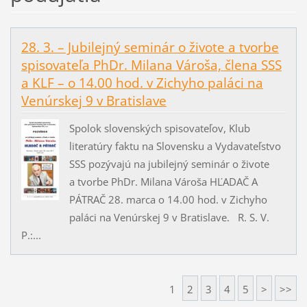
28. 3. – Jubilejný seminár o živote a tvorbe
spisovateľa PhDr. Milana Vároša, člena SSS
a KLF – o 14.00 hod. v Zichyho paláci na
Venúrskej 9 v Bratislave
Spolok slovenských spisovateľov, Klub
literatúry faktu na Slovensku a Vydavateľstvo
SSS pozývajú na jubilejný seminár o živote
a tvorbe PhDr. Milana Vároša HĽADAČ A
PÁTRAČ 28. marca o 14.00 hod. v Zichyho
paláci na Venúrskej 9 v Bratislave. R. S. V.
P.:...
1
2
3
4
5
>
>>