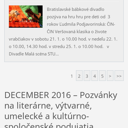
Bratislavské bábkové divadlo
pozýva na hru hru pre deti od 3
rokov Ľudmila Podjavorinská: ČIN-
ČIN Veršovaná klasika o živote
vrabčiakov v sobotu 21. 1. o 10.00 hod. v nedeľu 22. 1.
o 10.00, 14.30 hod. v stredu 25. 1. o 10.00 hod. v
Divadle Malá scéna STU...
1
2
3
4
5
>
>>
DECEMBER 2016 – Pozvánky
na literárne, výtvarné,
umelecké a kultúrno-
spoločenské podujatia