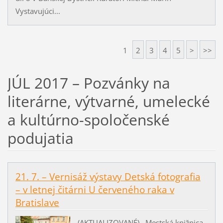
Vystavujúci...
1
2
3
4
5
>
>>
JÚL 2017 – Pozvánky na
literárne, výtvarné, umelecké
a kultúrno-spoločenské
podujatia
21. 7. – Vernisáž výstavy Detská fotografia
– v letnej čitárni U červeného raka v
Bratislave
(AKTUALIZOVANÉ) Mestská knižnica