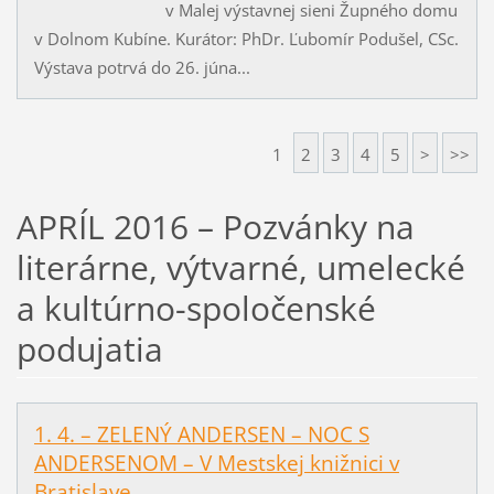
v Malej výstavnej sieni Župného domu
v Dolnom Kubíne. Kurátor: PhDr. Ľubomír Podušel, CSc.
Výstava potrvá do 26. júna...
1
2
3
4
5
>
>>
APRÍL 2016 – Pozvánky na
literárne, výtvarné, umelecké
a kultúrno-spoločenské
podujatia
1. 4. – ZELENÝ ANDERSEN – NOC S
ANDERSENOM – V Mestskej knižnici v
Bratislave