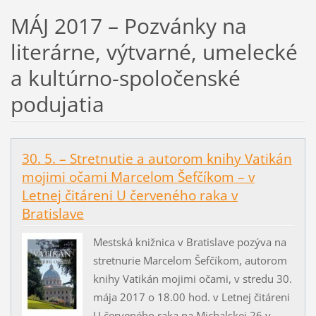
MÁJ 2017 – Pozvánky na
literárne, výtvarné, umelecké
a kultúrno-spoločenské
podujatia
30. 5. – Stretnutie a autorom knihy Vatikán
mojimi očami Marcelom Šefčíkom – v
Letnej čitáreni U červeného raka v
Bratislave
Mestská knižnica v Bratislave pozýva na
stretnurie Marcelom Šefčíkom, autorom
knihy Vatikán mojimi očami, v stredu 30.
mája 2017 o 18.00 hod. v Letnej čitáreni
U červeného raka na Michalskej 26 v