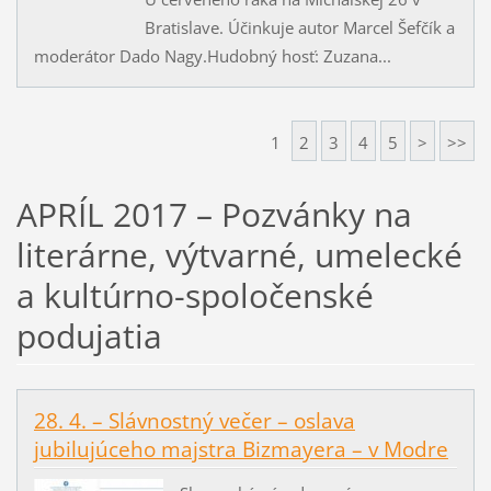
Bratislave. Účinkuje autor Marcel Šefčík a
moderátor Dado Nagy.Hudobný hosť: Zuzana...
1
2
3
4
5
>
>>
APRÍL 2017 – Pozvánky na
literárne, výtvarné, umelecké
a kultúrno-spoločenské
podujatia
28. 4. – Slávnostný večer – oslava
jubilujúceho majstra Bizmayera – v Modre