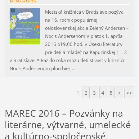
Mestská knižnica v Bratislave pozýva
na 16. ročník populárnej
celoslovenskej akcie Zelený Andersen –
Noc s Andersenom V piatok 1. apríla
2016 o19.00 hod. v Úseku literatúry
pre deti a mládež na Kapucínskej 1 – 3
v Bratislave. * Raz do roka môžu deti stráviť v knižnici
Noc s Andersenom plnú hier,...
1
2
3
4
5
>
>>
MAREC 2016 – Pozvánky na
literárne, výtvarné, umelecké
a kultúrno-spoločenské