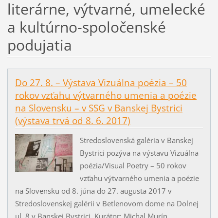
literárne, výtvarné, umelecké
a kultúrno-spoločenské
podujatia
Do 27. 8. – Výstava Vizuálna poézia – 50
rokov vzťahu výtvarného umenia a poézie
na Slovensku – v SSG v Banskej Bystrici
(výstava trvá od 8. 6. 2017)
Stredoslovenská galéria v Banskej
Bystrici pozýva na výstavu Vizuálna
poézia/Visual Poetry – 50 rokov
vzťahu výtvarného umenia a poézie
na Slovensku od 8. júna do 27. augusta 2017 v
Stredoslovenskej galérii v Betlenovom dome na Dolnej
ul. 8 v Banskej Bystrici. Kurátor: Michal Murín