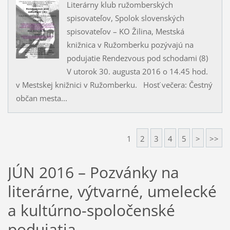
Literárny klub ružomberských
spisovateľov, Spolok slovenských
spisovateľov – KO Žilina, Mestská
knižnica v Ružomberku pozývajú na
podujatie Rendezvous pod schodami (8)
V utorok 30. augusta 2016 o 14.45 hod.
v Mestskej knižnici v Ružomberku. Hosť večera: Čestný
občan mesta...
1
2
3
4
5
>
>>
JÚN 2016 – Pozvánky na
literárne, výtvarné, umelecké
a kultúrno-spoločenské
podujatia