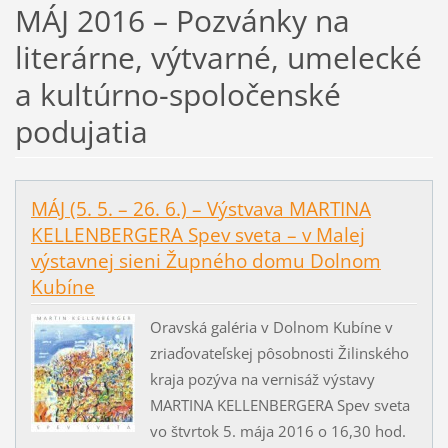
MÁJ 2016 – Pozvánky na
literárne, výtvarné, umelecké
a kultúrno-spoločenské
podujatia
MÁJ (5. 5. – 26. 6.) – Výstvava MARTINA
KELLENBERGERA Spev sveta – v Malej
výstavnej sieni Župného domu Dolnom
Kubíne
Oravská galéria v Dolnom Kubíne v
zriaďovateľskej pôsobnosti Žilinského
kraja pozýva na vernisáž výstavy
MARTINA KELLENBERGERA Spev sveta
vo štvrtok 5. mája 2016 o 16,30 hod.