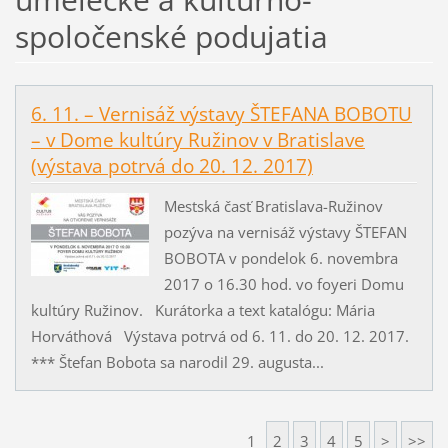
spoločenské podujatia
6. 11. – Vernisáž výstavy ŠTEFANA BOBOTU
– v Dome kultúry Ružinov v Bratislave
(výstava potrvá do 20. 12. 2017)
Mestská časť Bratislava-Ružinov
pozýva na vernisáž výstavy ŠTEFAN
BOBOTA v pondelok 6. novembra
2017 o 16.30 hod. vo foyeri Domu
kultúry Ružinov. Kurátorka a text katalógu: Mária
Horváthová Výstava potrvá od 6. 11. do 20. 12. 2017.
*** Štefan Bobota sa narodil 29. augusta...
1
2
3
4
5
>
>>