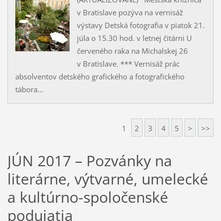
v Bratislave pozýva na vernisáž
výstavy Detská fotografia v piatok 21.
júla o 15.30 hod. v letnej čitárni U
červeného raka na Michalskej 26
v Bratislave. *** Vernisáž prác
absolventov detského grafického a fotografického
tábora...
1
2
3
4
5
>
>>
JÚN 2017 – Pozvánky na
literárne, výtvarné, umelecké
a kultúrno-spoločenské
podujatia