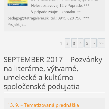
Hviezdoslavovej 12 v Poprade. ***
V prípade záujmu kontaktujte:
padagog@tatragaleria.sk, tel.: 0915 620 756. ***
Projekt je...
1
2
3
4
5
>
>>
SEPTEMBER 2017 – Pozvánky
na literárne, výtvarné,
umelecké a kultúrno-
spoločenské podujatia
13. 9. – Tematizovaná prednáška