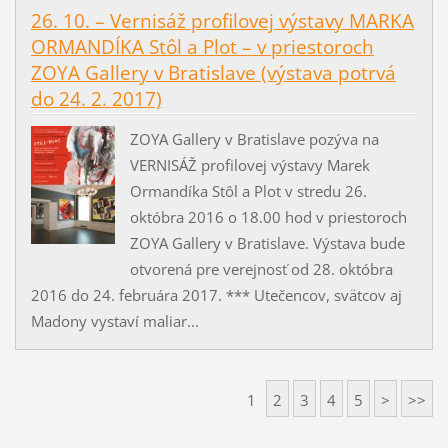
26. 10. – Vernisáž profilovej výstavy MARKA
ORMANDÍKA Stôl a Plot – v priestoroch
ZOYA Gallery v Bratislave (výstava potrvá
do 24. 2. 2017)
ZOYA Gallery v Bratislave pozýva na
VERNISÁŽ profilovej výstavy Marek
Ormandíka Stôl a Plot v stredu 26.
októbra 2016 o 18.00 hod v priestoroch
ZOYA Gallery v Bratislave. Výstava bude
otvorená pre verejnosť od 28. októbra
2016 do 24. februára 2017. *** Utečencov, svätcov aj
Madony vystaví maliar...
1
2
3
4
5
>
>>