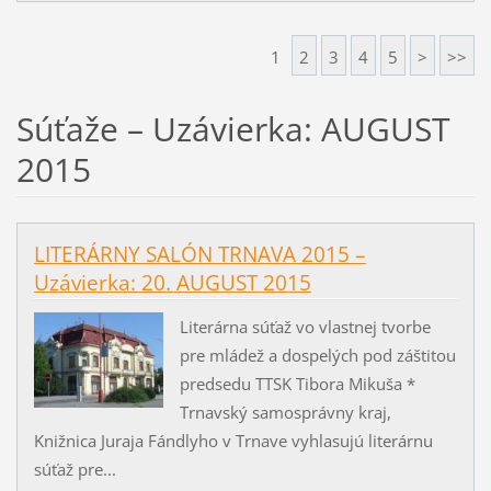
1
2
3
4
5
>
>>
Súťaže – Uzávierka: AUGUST
2015
LITERÁRNY SALÓN TRNAVA 2015 –
Uzávierka: 20. AUGUST 2015
Literárna súťaž vo vlastnej tvorbe
pre mládež a dospelých pod záštitou
predsedu TTSK Tibora Mikuša *
Trnavský samosprávny kraj,
Knižnica Juraja Fándlyho v Trnave vyhlasujú literárnu
súťaž pre...