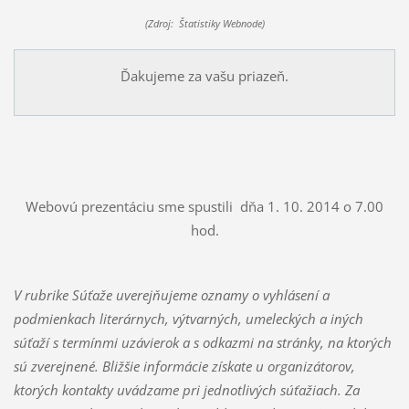
(Zdroj: Štatistiky Webnode)
Ďakujeme za vašu priazeň.
Webovú prezentáciu sme spustili dňa 1. 10. 2014 o 7.00
hod.
V rubrike Súťaže uverejňujeme oznamy o vyhlásení a
podmienkach literárnych, výtvarných, umeleckých a iných
súťaží s termínmi uzávierok a s odkazmi na stránky, na ktorých
sú zverejnené. Bližšie informácie získate u organizátorov,
ktorých kontakty uvádzame pri jednotlivých súťažiach. Za