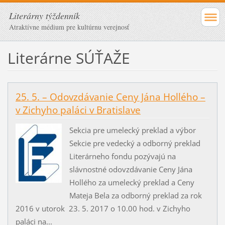
Literárny týždenník
Atraktívne médium pre kultúrnu verejnosť
Literárne SÚŤAŽE
25. 5. – Odovzdávanie Ceny Jána Hollého –
v Zichyho paláci v Bratislave
Sekcia pre umelecký preklad a výbor
Sekcie pre vedecký a odborný preklad
Literárneho fondu pozývajú na
slávnostné odovzdávanie Ceny Jána
Hollého za umelecký preklad a Ceny
Mateja Bela za odborný preklad za rok
2016 v utorok 23. 5. 2017 o 10.00 hod. v Zichyho
paláci na...