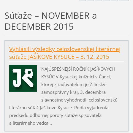
Súťaže – NOVEMBER a
DECEMBER 2015
Vyhlásili výsledky celoslovenskej literárnej
súťaže JAŠÍKOVE KYSUCE – 3. 12. 2015
NAJÚSPEŠNEJŠÍ ROČNÍK JAŠÍKOVÝCH
KYSÚC V Kysuckej knižnici v Čadci,
ktorej zriaďovateľom je Žilinský
samosprávny kraj, 3. decembra
slávnostne vyhodnotili celoslovenskú
literárnu súťaž Jašíkove Kysuce. Podľa vyjadrenia
predsedu odbornej poroty súťaže spisovateľa
a literárneho vedca...