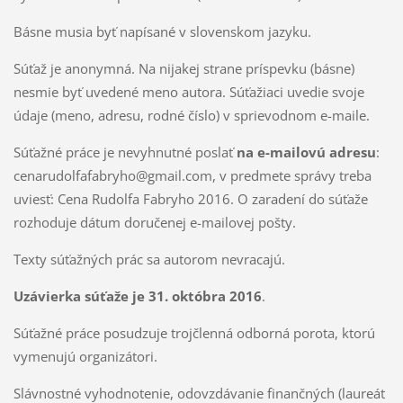
Básne musia byť napísané v slovenskom jazyku.
Súťaž je anonymná. Na nijakej strane príspevku (básne)
nesmie byť uvedené meno autora. Súťažiaci uvedie svoje
údaje (meno, adresu, rodné číslo) v sprievodnom e-maile.
Súťažné práce je nevyhnutné poslať
na e-mailovú adresu
:
cenarudolfafabryho@gmail.com, v predmete správy treba
uviesť: Cena Rudolfa Fabryho 2016. O zaradení do súťaže
rozhoduje dátum doručenej e-mailovej pošty.
Texty súťažných prác sa autorom nevracajú.
Uzávierka súťaže je 31. októbra 2016
.
Súťažné práce posudzuje trojčlenná odborná porota, ktorú
vymenujú organizátori.
Slávnostné vyhodnotenie, odovzdávanie finančných (laureát