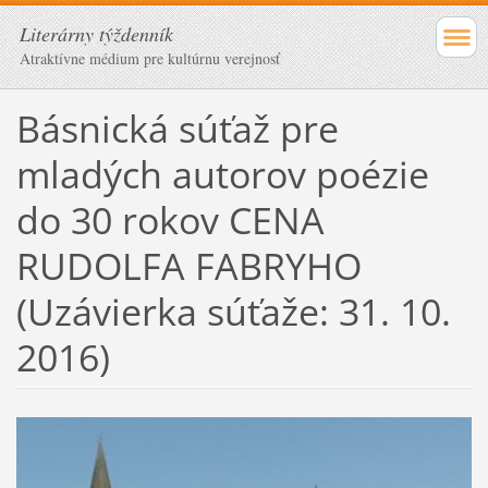
Literárny týždenník
Atraktívne médium pre kultúrnu verejnosť
Básnická súťaž pre
mladých autorov poézie
do 30 rokov CENA
RUDOLFA FABRYHO
(Uzávierka súťaže: 31. 10.
2016)