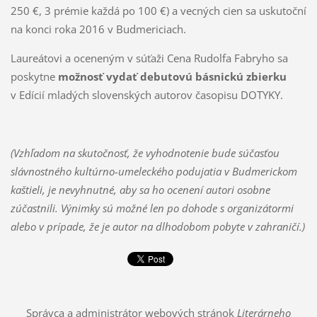
250 €, 3 prémie každá po 100 €) a vecných cien sa uskutoční
na konci roka 2016 v Budmericiach.
Laureátovi a oceneným v súťaži Cena Rudolfa Fabryho sa
poskytne
možnosť vydať debutovú básnickú zbierku
v Edícií mladých slovenských autorov časopisu DOTYKY.
(Vzhľadom na skutočnosť, že vyhodnotenie bude súčasťou
slávnostného kultúrno-umeleckého podujatia v Budmerickom
kaštieli, je nevyhnutné, aby sa ho ocenení autori osobne
zúčastnili. Výnimky sú možné len po dohode s organizátormi
alebo v prípade, že je autor na dlhodobom pobyte v zahraničí.)
Správca a administrátor webových stránok
Literárneho