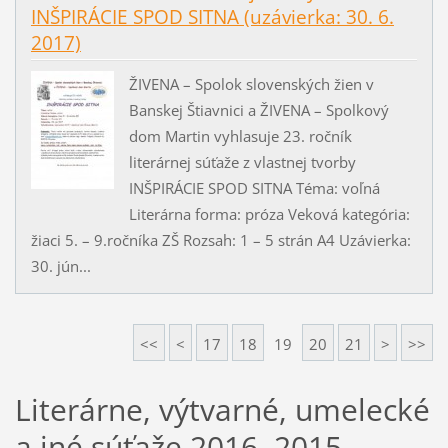
INŠPIRÁCIE SPOD SITNA (uzávierka: 30. 6.
2017)
ŽIVENA – Spolok slovenských žien v
Banskej Štiavnici a ŽIVENA – Spolkový
dom Martin vyhlasuje 23. ročník
literárnej súťaže z vlastnej tvorby
INŠPIRÁCIE SPOD SITNA Téma: voľná
Literárna forma: próza Veková kategória:
žiaci 5. – 9.ročníka ZŠ Rozsah: 1 – 5 strán A4 Uzávierka:
30. jún...
<<
<
17
18
19
20
21
>
>>
Literárne, výtvarné, umelecké
a iné súťaže 2016, 2015