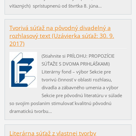
víťazných) sprístupnenú od štvrtka 8. júna...
Tvorivá súťaž na pôvodný divadelný a
rozhlasový text (Uzávierka súťaž: 30. 9.
2017)
(Stiahnite si PRÍLOHU: PROPOZÍCIE
SÚŤAŽE S DVOMA PRIHLÁŠKAMI)
Literárny fond – výbor Sekcie pre
tvorivú činnosť v oblasti rozhlasu,
divadla a zábavného umenia a výbor
Sekcie pre pôvodnú literatúru v súlade
so svojím poslaním stimulovať kvalitnú pôvodnú
dramatickú tvorbu...
Literárna súťaž z vlastnej tvorby