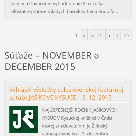
Dotyky a slávnostné vyhodnotenie 8. ročníka
celoštátnej súťaže mladých básnikov Cena Rudolfa...
1
2
3
4
5
>
>>
Súťaže – NOVEMBER a
DECEMBER 2015
Vyhlásili výsledky celoslovenskej literárnej
súťaže JAŠÍKOVE KYSUCE – 3. 12. 2015
NAJÚSPEŠNEJŠÍ ROČNÍK JAŠÍKOVÝCH
KYSÚC V Kysuckej knižnici v Čadci,
ktorej zriaďovateľom je Žilinský
samosprávny kraj, 3. decembra