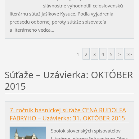
slávnostne vyhodnotili celoslovenskú
literárnu súťaž Jašíkove Kysuce. Podľa vyjadrenia
predsedu odbornej poroty súťaže spisovateľa
a literárneho vedca...
1
2
3
4
5
>
>>
Súťaže – Uzávierka: OKTÓBER
2015
7. ročník básnickej súťaže CENA RUDOLFA
FABRYHO – Uzávierka: 31. OKTÓBER 2015
Spolok slovenských spisovateľov
Literárne informačné centrum Obec