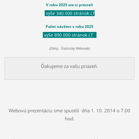
V roku 2025 ste si prezreli
vyše 340 000 stránok
LT
Počet návštev v roku 2025
vyše 890 000 stránok
LT
(Zdroj: Štatistiky Webnode)
Ďakujeme za vašu priazeň.
Webovú prezentáciu sme spustili dňa 1. 10. 2014 o 7.00
hod.