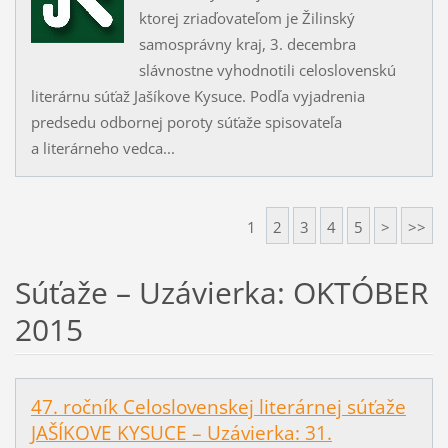
ktorej zriaďovateľom je Žilinský
samosprávny kraj, 3. decembra
slávnostne vyhodnotili celoslovenskú
literárnu súťaž Jašíkove Kysuce. Podľa vyjadrenia
predsedu odbornej poroty súťaže spisovateľa
a literárneho vedca...
1
2
3
4
5
>
>>
Súťaže – Uzávierka: OKTÓBER
2015
47. ročník Celoslovenskej literárnej súťaže
JAŠÍKOVE KYSUCE – Uzávierka: 31.