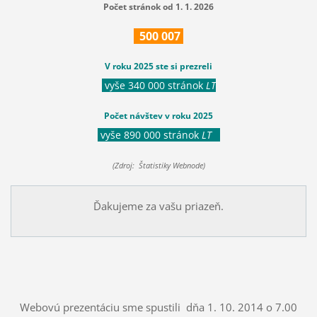
Počet stránok od 1. 1. 2026
500
007
V roku 2025 ste si prezreli
vyše 340 000 stránok
LT
Počet návštev v roku 2025
vyše 890 000 stránok
LT
(Zdroj: Štatistiky Webnode)
Ďakujeme za vašu priazeň.
Webovú prezentáciu sme spustili dňa 1. 10. 2014 o 7.00