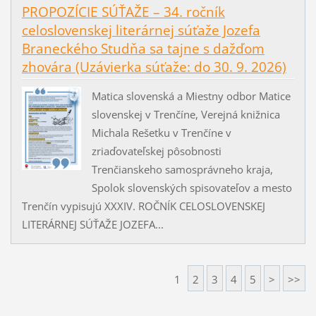
PROPOZÍCIE SÚŤAŽE – 34. ročník
celoslovenskej literárnej súťaže Jozefa
Braneckého Studňa sa tajne s dažďom
zhovára (Uzávierka súťaže: do 30. 9. 2026)
Matica slovenská a Miestny odbor Matice
slovenskej v Trenčíne, Verejná knižnica
Michala Rešetku v Trenčíne v
zriaďovateľskej pôsobnosti
Trenčianskeho samosprávneho kraja,
Spolok slovenských spisovateľov a mesto
Trenčín vypisujú XXXIV. ROČNÍK CELOSLOVENSKEJ
LITERÁRNEJ SÚŤAŽE JOZEFA...
1
2
3
4
5
>
>>