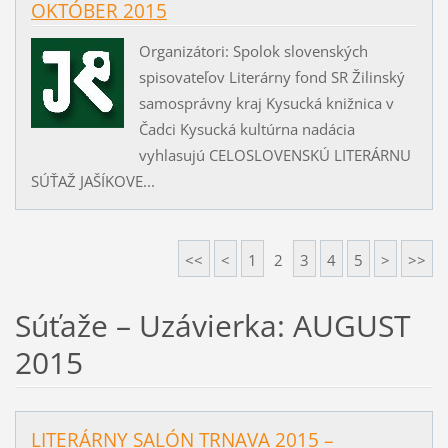
OKTÓBER 2015
Organizátori: Spolok slovenských
spisovateľov Literárny fond SR Žilinský
samosprávny kraj Kysucká knižnica v
Čadci Kysucká kultúrna nadácia
vyhlasujú CELOSLOVENSKÚ LITERÁRNU
SÚŤAŽ JAŠÍKOVE...
<<
<
1
2
3
4
5
>
>>
Súťaže – Uzávierka: AUGUST
2015
LITERÁRNY SALÓN TRNAVA 2015 –