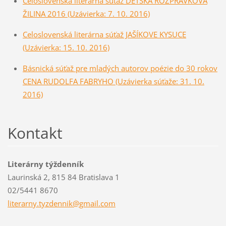
Celoslovenská literárna súťaž DETSKÁ ROZPRÁVKOVÁ
ŽILINA 2016 (Uzávierka: 7. 10. 2016)
Celoslovenská literárna súťaž JAŠÍKOVE KYSUCE
(Uzávierka: 15. 10. 2016)
Básnická súťaž pre mladých autorov poézie do 30 rokov
CENA RUDOLFA FABRYHO (Uzávierka súťaže: 31. 10.
2016)
Kontakt
Literárny týždenník
Laurinská 2, 815 84 Bratislava 1
02/5441 8670
literarn
y.tyzden
nik@gmai
l.com