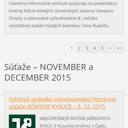
Literárne informačné centrum pozývajú na prezentáciu
knižnej Edície mladých slovenských autorov časopisu
Dotyky a slávnostné vyhodnotenie 8. ročníka
celoštátnej súťaže mladých básnikov Cena Rudolfa...
1
2
3
4
5
>
>>
Súťaže – NOVEMBER a
DECEMBER 2015
Vyhlásili výsledky celoslovenskej literárnej
súťaže JAŠÍKOVE KYSUCE – 3. 12. 2015
NAJÚSPEŠNEJŠÍ ROČNÍK JAŠÍKOVÝCH
KYSÚC V Kysuckej knižnici v Čadci,