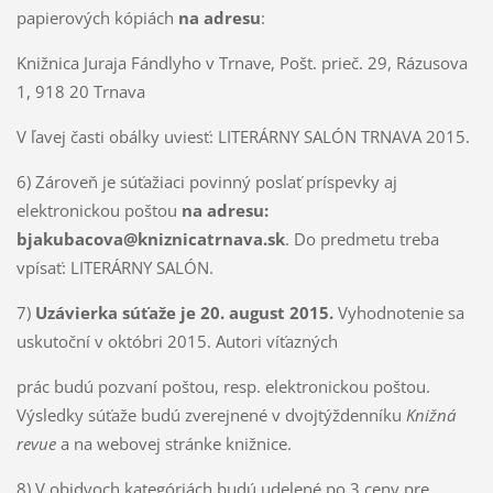
papierových kópiách
na adresu
:
Knižnica Juraja Fándlyho v Trnave, Pošt. prieč. 29, Rázusova
1, 918 20 Trnava
V ľavej časti obálky uviesť: LITERÁRNY SALÓN TRNAVA 2015.
6) Zároveň je súťažiaci povinný poslať príspevky aj
elektronickou poštou
na adresu:
bjakubacova@kniznicatrnava.sk
. Do predmetu treba
vpísať: LITERÁRNY SALÓN.
7)
Uzávierka súťaže je 20. august 2015.
Vyhodnotenie sa
uskutoční v októbri 2015. Autori víťazných
prác budú pozvaní poštou, resp. elektronickou poštou.
Výsledky súťaže budú zverejnené v dvojtýždenníku
Knižná
revue
a na webovej stránke knižnice.
8) V obidvoch kategóriách budú udelené po 3 ceny pre