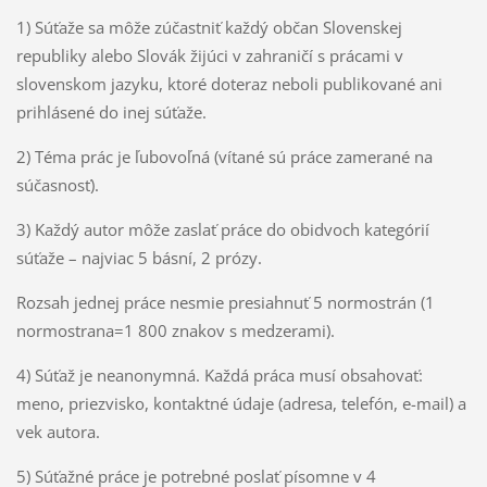
1) Súťaže sa môže zúčastniť každý občan Slovenskej
republiky alebo Slovák žijúci v zahraničí s prácami v
slovenskom jazyku, ktoré doteraz neboli publikované ani
prihlásené do inej súťaže.
2) Téma prác je ľubovoľná (vítané sú práce zamerané na
súčasnosť).
3) Každý autor môže zaslať práce do obidvoch kategórií
súťaže – najviac 5 básní, 2 prózy.
Rozsah jednej práce nesmie presiahnuť 5 normostrán (1
normostrana=1 800 znakov s medzerami).
4) Súťaž je neanonymná. Každá práca musí obsahovať:
meno, priezvisko, kontaktné údaje (adresa, telefón, e-mail) a
vek autora.
5) Súťažné práce je potrebné poslať písomne v 4