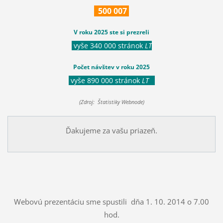
500
007
V roku 2025 ste si prezreli
vyše 340 000 stránok
LT
Počet návštev v roku 2025
vyše 890 000 stránok
LT
(Zdroj: Štatistiky Webnode)
Ďakujeme za vašu priazeň.
Webovú prezentáciu sme spustili dňa 1. 10. 2014 o 7.00
hod.