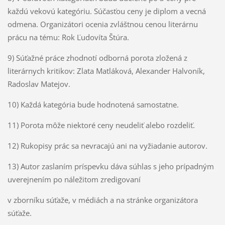
každú vekovú kategóriu. Súčasťou ceny je diplom a vecná
odmena. Organizátori ocenia zvláštnou cenou literárnu
prácu na tému: Rok Ľudovíta Štúra.
9) Súťažné práce zhodnotí odborná porota zložená z
literárnych kritikov: Zlata Matláková, Alexander Halvoník,
Radoslav Matejov.
10) Každá kategória bude hodnotená samostatne.
11) Porota môže niektoré ceny neudeliť alebo rozdeliť.
12) Rukopisy prác sa nevracajú ani na vyžiadanie autorov.
13) Autor zaslaním príspevku dáva súhlas s jeho prípadným
uverejnením po náležitom zredigovaní
v zborníku súťaže, v médiách a na stránke organizátora
súťaže.