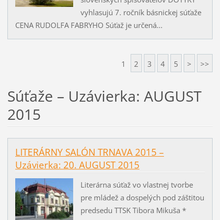
vyhlasujú 7. ročník básnickej súťaže
CENA RUDOLFA FABRYHO Súťaž je určená...
1
2
3
4
5
>
>>
Súťaže – Uzávierka: AUGUST
2015
LITERÁRNY SALÓN TRNAVA 2015 –
Uzávierka: 20. AUGUST 2015
Literárna súťaž vo vlastnej tvorbe
pre mládež a dospelých pod záštitou
predsedu TTSK Tibora Mikuša *