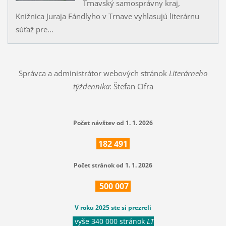
Trnavský samosprávny kraj,
Knižnica Juraja Fándlyho v Trnave vyhlasujú literárnu
súťaž pre...
Správca a administrátor webových stránok
Literárneho
týždenníka
: Štefan Cifra
Počet návštev od 1. 1. 2026
182
491
Počet stránok od 1. 1. 2026
500
007
V roku 2025 ste si prezreli
vyše 340 000 stránok
LT