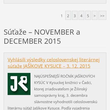
1
2
3
4
5
>
>>
Súťaže – NOVEMBER a
DECEMBER 2015
Vyhlásili výsledky celoslovenskej literárnej
súťaže JAŠÍKOVE KYSUCE – 3. 12. 2015
NAJÚSPEŠNEJŠÍ ROČNÍK JAŠÍKOVÝCH
KYSÚC V Kysuckej knižnici v Čadci,
ktorej zriaďovateľom je Žilinský
samosprávny kraj, 3. decembra
slávnostne vyhodnotili celoslovenskú
literárnu súťaž Jašíkove Kysuce. Podľa vyjadrenia