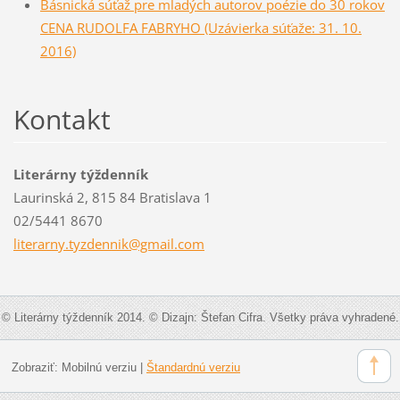
Básnická súťaž pre mladých autorov poézie do 30 rokov
CENA RUDOLFA FABRYHO (Uzávierka súťaže: 31. 10.
2016)
Kontakt
Literárny týždenník
Laurinská 2, 815 84 Bratislava 1
02/5441 8670
literarn
y.tyzden
nik@gmai
l.com
© Literárny týždenník 2014. © Dizajn: Štefan Cifra. Všetky práva vyhradené.
Zobraziť:
Mobilnú verziu
|
Štandardnú verziu