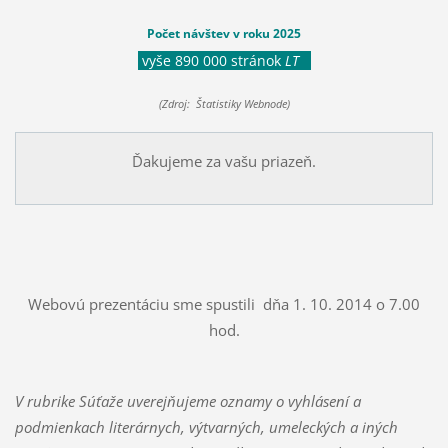
Počet návštev v roku 2025
vyše 890 000 stránok
LT
(Zdroj: Štatistiky Webnode)
Ďakujeme za vašu priazeň.
Webovú prezentáciu sme spustili dňa 1. 10. 2014 o 7.00
hod.
V rubrike Súťaže uverejňujeme oznamy o vyhlásení a
podmienkach literárnych, výtvarných, umeleckých a iných