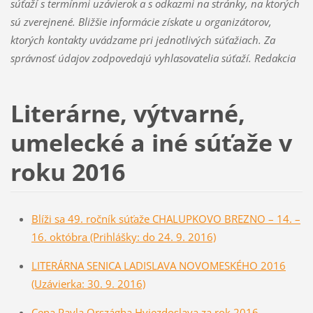
súťaží s termínmi uzávierok a s odkazmi na stránky, na ktorých
sú zverejnené. Bližšie informácie získate u organizátorov,
ktorých kontakty uvádzame pri jednotlivých súťažiach. Za
správnosť údajov zodpovedajú vyhlasovatelia súťaží. Redakcia
Literárne, výtvarné,
umelecké a iné súťaže v
roku 2016
Blíži sa 49. ročník súťaže CHALUPKOVO BREZNO – 14. –
16. októbra (Prihlášky: do 24. 9. 2016)
LITERÁRNA SENICA LADISLAVA NOVOMESKÉHO 2016
(Uzávierka: 30. 9. 2016)
Cena Pavla Országha Hviezdoslava za rok 2016