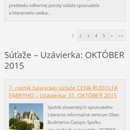
predsedu odbornej poroty súťaže spisovateľa
a literárneho vedca...
1
2
3
4
5
>
>>
Súťaže – Uzávierka: OKTÓBER
2015
7. ročník básnickej súťaže CENA RUDOLFA
FABRYHO – Uzávierka: 31. OKTÓBER 2015
Spolok slovenských spisovateľov
Literárne informačné centrum Obec
Budmerice Časopis Spolku
slovenských spisovateľov DOTYKY