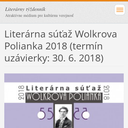
Literárny týždenník
Atraktívne médium pre kultúrnu verejnosť
Literárna súťaž Wolkrova
Polianka 2018 (termín
uzávierky: 30. 6. 2018)