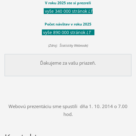
V roku 2025 ste si prezreli
vyše 340 000 stránok
LT
Počet návštev v roku 2025
vyše 890 000 stránok
LT
(Zdroj: Štatistiky Webnode)
Ďakujeme za vašu priazeň.
Webovú prezentáciu sme spustili dňa 1. 10. 2014 o 7.00
hod.