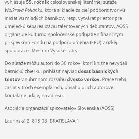
vyhlasuje
55. ročník
celoslovenskej literárnej súťaže
Wolkrova Polianka
, ktorá si kladie za cieľ podporiť tvorivú
iniciatívu mladých básnikov, resp. vytvárať priestor pre
umeleckú sebarealizáciu talentovaných debutantov. AOSS
organizuje kultúrno-spoločenské podujatie s finančným
príspevkom Fondu na podporu umenia (FPU) v úzkej
spolupráci s Mestom Vysoké Tatry.
Do súťaže môžu autori do 30 rokov, ktorí knižne nevydali
básnickú zbierku, prihlásiť najviac
desať básnických
textov
v súhrnnom rozsahu
dvesto veršov
. Práce treba
zaslať v troch exemplároch, obsahujúcich autorove
kontaktné údaje, na adresu:
Asociácia organizácií spisovateľov Slovenska (AOSS)
Laurinská 2, 815 08 BRATISLAVA 1