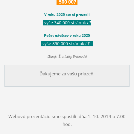
500
007
V roku 2025 ste si prezreli
vyše 340 000 stránok
LT
Počet návštev v roku 2025
vyše 890 000 stránok
LT
(Zdroj: Štatistiky Webnode)
Ďakujeme za vašu priazeň.
Webovú prezentáciu sme spustili dňa 1. 10. 2014 o 7.00
hod.