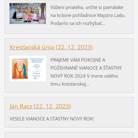
Vážení priatelia, určite si pamätáte
na krásne pohľadnice Majstra Ladu.
Podarilo sa ich rozhýbať...
Kresťanská únia (22. 12. 2023)
PRAJEME VÁM POKOJNÉ A
POŽEHNANÉ VIANOCE A ŠŤASTNÝ
NOVÝ ROK 2024 V mene celého
tímu Kresťanskej...
Ján Racz (22. 12. 2023)
VESELE VIANOCE A STASTNY NOVY ROK!