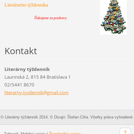
Literárneho týždenníka
Ďakujeme za pozdravy.
Kontakt
Literárny týždenník
Laurinská 2, 815 84 Bratislava 1
02/5441 8670
literarn
y.tyzden
nik@gmai
l.com
© Literárny týždenník 2014. © Dizajn: Štefan Cifra. Všetky práva vyhradené.
Zobraziť:
Mobilnú verziu
|
Štandardnú verziu