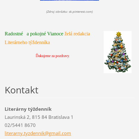
(Zdroj obrázku: sk.pinterest.com)
Radostné a pokojné Vianoce
želá redakcia
Literárneho týždenníka
Ďakujeme za pozdravy.
Kontakt
Literárny týždenník
Laurinská 2, 815 84 Bratislava 1
02/5441 8670
literarn
y.tyzden
nik@gmai
l.com