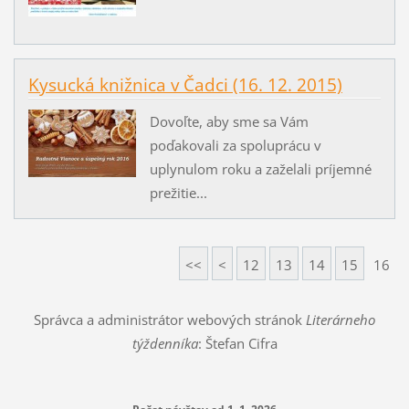
Kysucká knižnica v Čadci (16. 12. 2015)
Dovoľte, aby sme sa Vám
poďakovali za spoluprácu v
uplynulom roku a zaželali príjemné
prežitie...
<<
<
12
13
14
15
16
Správca a administrátor webových stránok
Literárneho
týždenníka
: Štefan Cifra