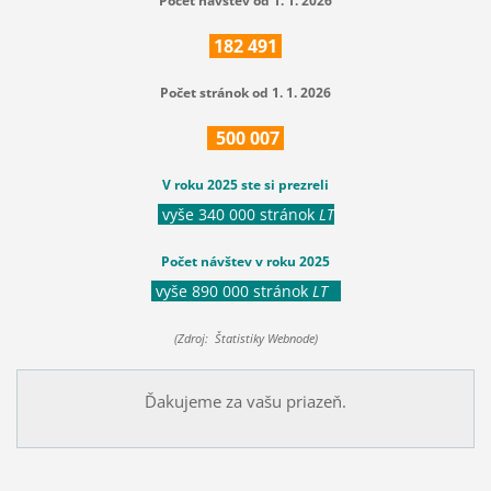
Počet návštev od 1. 1. 2026
182
491
Počet stránok od 1. 1. 2026
500
007
V roku 2025 ste si prezreli
vyše 340 000 stránok
LT
Počet návštev v roku 2025
vyše 890 000 stránok
LT
(Zdroj: Štatistiky Webnode)
Ďakujeme za vašu priazeň.