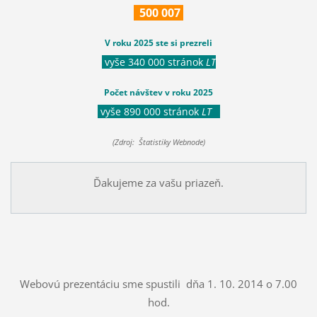
500
007
V roku 2025 ste si prezreli
vyše 340 000 stránok
LT
Počet návštev v roku 2025
vyše 890 000 stránok
LT
(Zdroj: Štatistiky Webnode)
Ďakujeme za vašu priazeň.
Webovú prezentáciu sme spustili dňa 1. 10. 2014 o 7.00
hod.