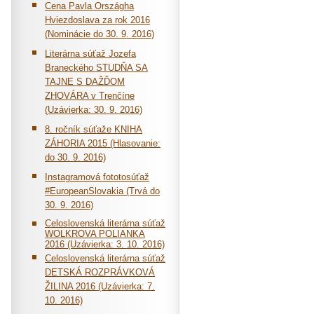
Cena Pavla Országha
Hviezdoslava za rok 2016
(Nominácie do 30. 9. 2016)
Literárna súťaž Jozefa
Braneckéh
o STUDŇA SA
TAJNE S DAŽĎOM
ZHOVÁRA v Trenčíne
(Uzávierka: 30. 9. 2016)
8. ročník súťaže KNIHA
ZÁHORIA 2015 (Hlasovanie:
do 30. 9. 2016)
Instagramová fototosúťaž
#EuropeanSlovakia (Trvá do
30. 9. 2016)
Celoslovenská literárna sú­ťaž
WOLKROVA POLIANKA
2016 (Uzávierka: 3. 10. 2016)
Celoslovenská literárna súťaž
DETSKÁ ROZPRÁVKOVÁ
ŽILINA 2016 (Uzávierka: 7.
10. 2016)