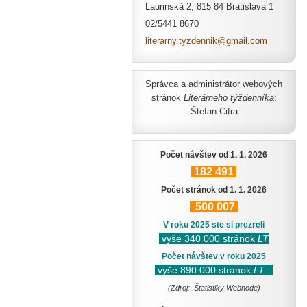
Laurinská 2, 815 84 Bratislava 1
02/5441 8670
literarn
y.tyzden
nik@gmai
l.com
Správca a administrátor webových
stránok
Literárneho týždenníka
:
Štefan Cifra
Počet návštev od 1. 1. 2026
182
491
Počet stránok od 1. 1. 2026
500
007
V roku 2025 ste si prezreli
vyše 340 000 stránok
LT
Počet návštev v roku 2025
vyše 890 000 stránok
LT
(Zdroj: Štatistiky Webnode)