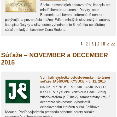
Spolok slovenských spisovateľov, časopis pre
mladú literatúru a umenie Dotyky, obec
Budmerice a Literárne informačné centrum
pozývajú na prezentáciu knižnej Edície mladých slovenských autorov
časopisu Dotyky a slávnostné vyhodnotenie 8. ročníka celoštátnej
súťaže mladých básnikov Cena Rudolfa...
1
|
2
|
3
|
4
|
5
>
>>
Súťaže – NOVEMBER a DECEMBER
2015
Vyhlásili výsledky celoslovenskej literárnej
súťaže JAŠÍKOVE KYSUCE – 3. 12. 2015
NAJÚSPEŠNEJŠÍ ROČNÍK JAŠÍKOVÝCH
KYSÚC V Kysuckej knižnici v Čadci, ktorej
zriaďovateľom je Žilinský samosprávny kraj, 3.
decembra slávnostne vyhodnotili
celoslovenskú literárnu súťaž Jašíkove
Kysuce. Podľa vyjadrenia predsedu odbornej poroty súťaže
spisovateľa a literárneho vedca...