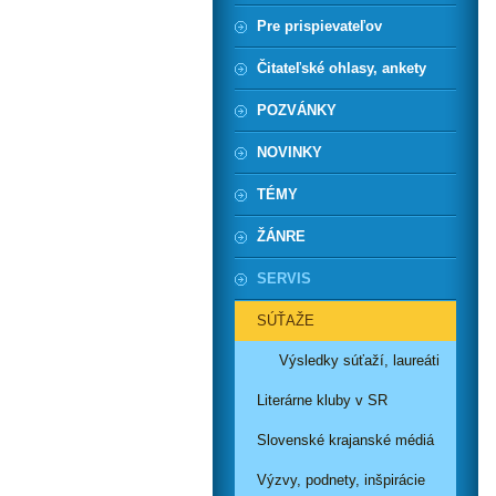
Pre prispievateľov
Čitateľské ohlasy, ankety
POZVÁNKY
NOVINKY
TÉMY
ŽÁNRE
SERVIS
SÚŤAŽE
Výsledky súťaží, laureáti
Literárne kluby v SR
Slovenské krajanské médiá
Výzvy, podnety, inšpirácie