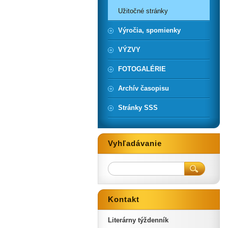
Užitočné stránky
Výročia, spomienky
VÝZVY
FOTOGALÉRIE
Archív časopisu
Stránky SSS
Vyhľadávanie
Kontakt
Literárny týždenník