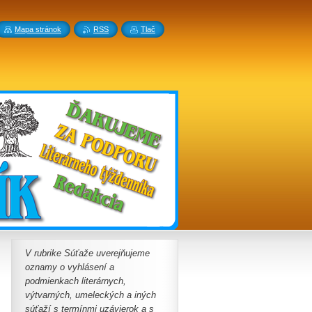
Mapa stránok
RSS
Tlač
V rubrike Súťaže uverejňujeme
oznamy o vyhlásení a
podmienkach literárnych,
výtvarných, umeleckých a iných
súťaží s termínmi uzávierok a s