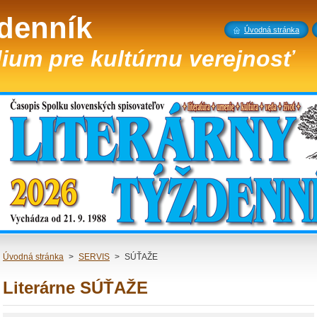
ždenník
Úvodná stránka
ium pre kultúrnu verejnosť
Úvodná stránka
>
SERVIS
>
SÚŤAŽE
Literárne SÚŤAŽE