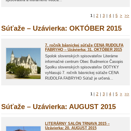
1
|
2
|
3
|
4
|
5
>
>>
Súťaže – Uzávierka: OKTÓBER 2015
7. ročník básnickej súťaže CENA RUDOLFA
FABRYHO – Uzávierka: 31. OKTÓBER 2015
Spolok slovenských spisovateľov Literárne
informačné centrum Obec Budmerice Časopis
Spolku slovenských spisovateľov DOTYKY
vyhlasujú 7. ročník básnickej súťaže CENA
RUDOLFA FABRYHO Súťaž je určená...
1
|
2
|
3
|
4
|
5
>
>>
Súťaže – Uzávierka: AUGUST 2015
LITERÁRNY SALÓN TRNAVA 2015 –
Uzávierka: 20. AUGUST 2015