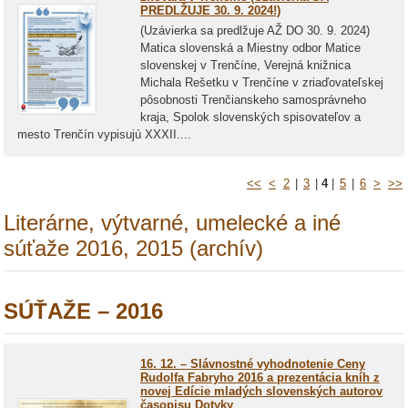
PREDLŽUJE 30. 9. 2024!)
(Uzávierka sa predlžuje AŽ DO 30. 9. 2024)
Matica slovenská a Miestny odbor Matice
slovenskej v Trenčíne, Verejná knižnica
Michala Rešetku v Trenčíne v zriaďovateľskej
pôsobnosti Trenčianskeho samosprávneho
kraja, Spolok slovenských spisovateľov a
mesto Trenčín vypisujú XXXII....
<<
<
2
|
3
|
4
|
5
|
6
>
>>
Literárne, výtvarné, umelecké a iné
súťaže 2016, 2015 (archív)
SÚŤAŽE – 2016
16. 12. – Slávnostné vyhodnotenie Ceny
Rudolfa Fabryho 2016 a prezentácia kníh z
novej Edície mladých slovenských autorov
časopisu Dotyky