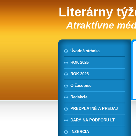
Literárny tý
Atraktívne méd
Úvodná stránka
ROK 2026
ROK 2025
O časopise
Redakcia
PREDPLATNÉ A PREDAJ
DARY NA PODPORU LT
INZERCIA