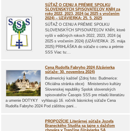
SÚŤAŽ O CENU A PRÉMIE SPOLKU
SLOVENSKÝCH SPISOVATEĽOV KNÍH za
roky 2022, 2023, 2024 (aj 2025 s vročením
2024) – UZÁVIERKA: 25. 5. 2025
SÚŤAŽ O CENU A PRÉMIE SPOLKU
SLOVENSKÝCH SPISOVATEĽOV KNÍH, ktoré
vyšli v edičných rokoch 2022, 2023, 2024 (aj
2025 s vročením 2024) (UZÁVIERKA: 25. mája
2025) PRIHLÁŠKA do súťaže o cenu a prémie
SSS Viac tu:...
Cena Rudolfa Fabryho 2024 (Uzávierka
súťaže: 30. novembra 2024)
Budmerický kaštieľ (Zdroj foto: Budmerice:
Oficiálna stránka obce) Ministerstvo kultúry
Slovenskej republiky Spolok slovenských
spisovateľov Časopis SSS pre mladú literatúru
a umenie DOTYKY vyhlasujú 16. ročník básnickej súťaže Cena
Rudolfa Fabryho 2024 Pod záštitou pani...
PROPOZÍCIE Literárnej súťaže Jozefa
Braneckého Studňa sa tajne s dažďom
zhovára v Trenčíne (Uzávierka SA