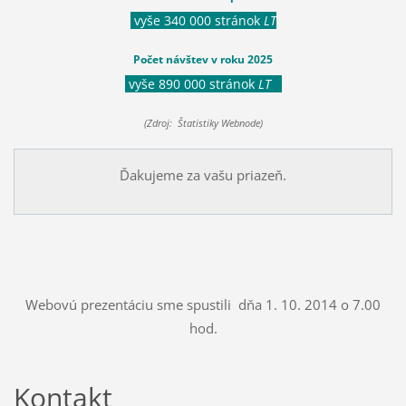
vyše 340 000 stránok
LT
Počet návštev v roku 2025
vyše 890 000 stránok
LT
(Zdroj: Štatistiky Webnode)
Ďakujeme za vašu priazeň.
Webovú prezentáciu sme spustili dňa 1. 10. 2014 o 7.00
hod.
Kontakt