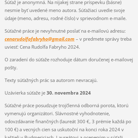
Súťaž je anonymná. Na nijakej strane príspevku (básne)
nesmie byť uvedené meno autora. Súťažiaci uvedie svoje
údaje (meno, adresu, rodné číslo) v sprievodnom e-maile.
Súťažné práce je nevyhnutné poslať na e-mailovú adresu:
cenarudolfafabryho@gmail.com
– v predmete správy treba
uviesť: Cena Rudolfa Fabryho 2024.
O zaradení do súťaže rozhoduje dátum doručenej e-mailovej
pošty.
Texty súťažných prác sa autorom nevracajú.
Uzávierka súťaže je
30. novembra 2024
Súťažné práce posudzuje trojčlenná odborná porota, ktorú
vymenujú organizátori. Slávnostné vyhodnotenie,
odovzdávanie finančných (laureát 300 €, 3 prémie každá po
100 €) a vecných cien sa uskutoční na konci roka 2024 v
kaštieli v Budmericiach. Laureátovi a oceneným v súťaži