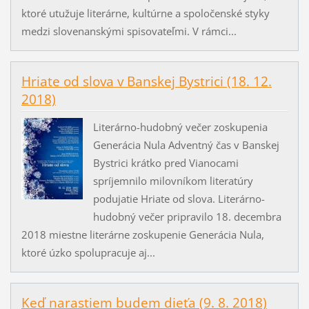
ktoré utužuje literárne, kultúrne a spoločenské styky
medzi slovenanskými spisovateľmi. V rámci...
Hriate od slova v Banskej Bystrici (18. 12.
2018)
Literárno-hudobný večer zoskupenia
Generácia Nula Adventný čas v Banskej
Bystrici krátko pred Vianocami
spríjemnilo milovníkom literatúry
podujatie Hriate od slova. Literárno-
hudobný večer pripravilo 18. decembra
2018 miestne literárne zoskupenie Generácia Nula,
ktoré úzko spolupracuje aj...
Keď narastiem budem dieťa (9. 8. 2018)