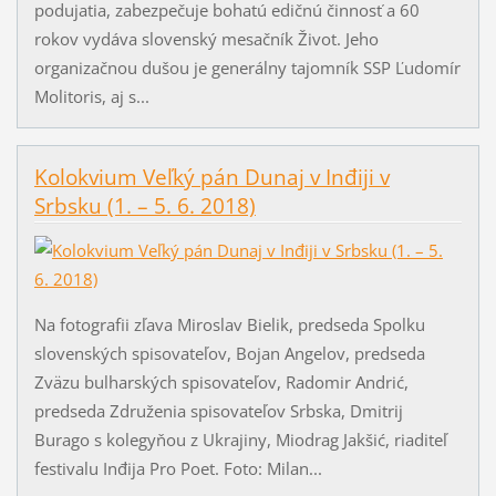
podujatia, zabezpečuje bohatú edičnú činnosť a 60
rokov vydáva slovenský mesačník Život. Jeho
organizačnou dušou je generálny tajomník SSP Ľudomír
Molitoris, aj s...
Kolokvium Veľký pán Dunaj v Inđiji v
Srbsku (1. – 5. 6. 2018)
Na fotografii zľava Miroslav Bielik, predseda Spolku
slovenských spisovateľov, Bojan Angelov, predseda
Zväzu bulharských spisovateľov, Radomir Andrić,
predseda Združenia spisovateľov Srbska, Dmitrij
Burago s kolegyňou z Ukrajiny, Miodrag Jakšić, riaditeľ
festivalu Inđija Pro Poet. Foto: Milan...