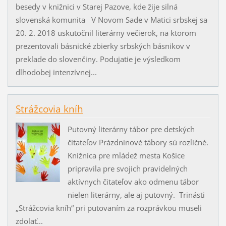
besedy v knižnici v Starej Pazove, kde žije silná
slovenská komunita V Novom Sade v Matici srbskej sa
20. 2. 2018 uskutočnil literárny večierok, na ktorom
prezentovali básnické zbierky srbských básnikov v
preklade do slovenčiny. Podujatie je výsledkom
dlhodobej intenzívnej...
Strážcovia kníh
Putovný literárny tábor pre detských
čitateľov Prázdninové tábory sú rozličné.
Knižnica pre mládež mesta Košice
pripravila pre svojich pravidelných
aktívnych čitateľov ako odmenu tábor
nielen literárny, ale aj putovný. Trinásti
„Strážcovia kníh“ pri putovaním za rozprávkou museli
zdolať...