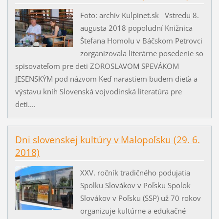
Foto: archív Kulpinet.sk Vstredu 8.
augusta 2018 popoludní Knižnica
Štefana Homolu v Báčskom Petrovci
zorganizovala literárne posedenie so
spisovateľom pre deti ZOROSLAVOM SPEVÁKOM
JESENSKÝM pod názvom Keď narastiem budem dieťa a
výstavu kníh Slovenská vojvodinská literatúra pre
deti....
Dni slovenskej kultúry v Malopoľsku (29. 6.
2018)
XXV. ročník tradičného podujatia
Spolku Slovákov v Poľsku Spolok
Slovákov v Poľsku (SSP) už 70 rokov
organizuje kultúrne a edukačné