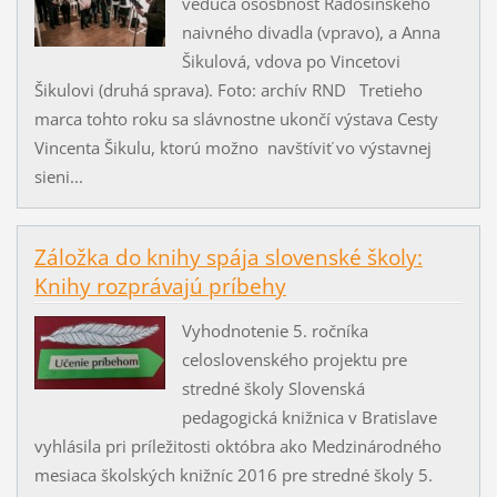
vedúca ososbnosť Radošinského
naivného divadla (vpravo), a Anna
Šikulová, vdova po Vincetovi
Šikulovi (druhá sprava). Foto: archív RND Tretieho
marca tohto roku sa slávnostne ukončí výstava Cesty
Vincenta Šikulu, ktorú možno navštíviť vo výstavnej
sieni...
Záložka do knihy spája slovenské školy:
Knihy rozprávajú príbehy
Vyhodnotenie 5. ročníka
celoslovenského projektu pre
stredné školy Slovenská
pedagogická knižnica v Bratislave
vyhlásila pri príležitosti októbra ako Medzinárodného
mesiaca školských knižníc 2016 pre stredné školy 5.