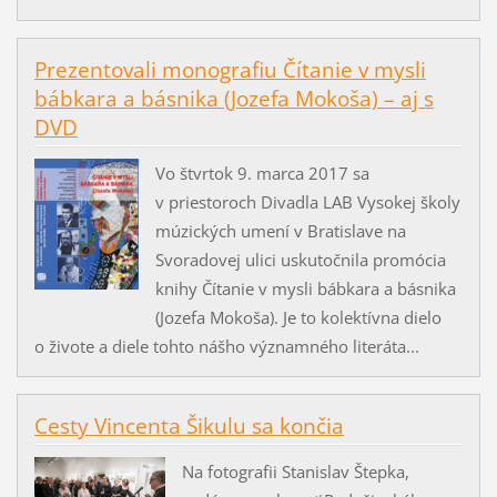
Prezentovali monografiu Čítanie v mysli
bábkara a básnika (Jozefa Mokoša) – aj s
DVD
Vo štvrtok 9. marca 2017 sa
v priestoroch Divadla LAB Vysokej školy
múzických umení v Bratislave na
Svoradovej ulici uskutočnila promócia
knihy Čítanie v mysli bábkara a básnika
(Jozefa Mokoša). Je to kolektívna dielo
o živote a diele tohto nášho významného literáta...
Cesty Vincenta Šikulu sa končia
Na fotografii Stanislav Štepka,