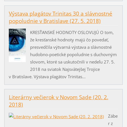
Výstava plagátov Trinitas 30 a slávnostné
popoludnie v Bratislave (27. 5. 2018)
KRESŤANSKÉ HODNOTY OSLOVUJÚ O tom,
že kresťanské hodnoty majú čo povedať,
presvedčila výtvarná výstava a slávnostné
hudobno-poetické popoludnie s duchovným
slovom, ktoré sa uskutočnili v nedeľu 27. 5.
2018 na sviatok Najsvätejšej Trojice
v Bratislave. Výstava plagátov Trinitas...
Literárny večierok v Novom Sade (20. 2.
2018)
Zábe
r z