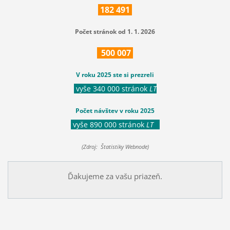
182
491
Počet stránok od 1. 1. 2026
500
007
V roku 2025 ste si prezreli
vyše 340 000 stránok
LT
Počet návštev v roku 2025
vyše 890 000 stránok
LT
(Zdroj: Štatistiky Webnode)
Ďakujeme za vašu priazeň.