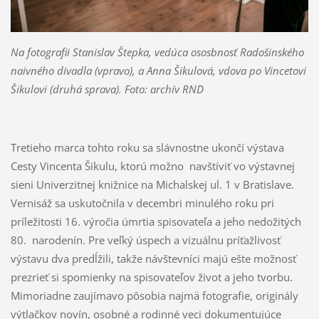
Na fotografii Stanislav Štepka, vedúca ososbnosť Radošinského
naivného divadla (vpravo), a Anna Šikulová, vdova po Vincetovi
Šikulovi
(druhá sprava). Foto: archív RND
Tretieho marca tohto roku sa slávnostne ukončí výstava
Cesty Vincenta Šikulu, ktorú možno navštíviť vo výstavnej
sieni Univerzitnej knižnice na Michalskej ul. 1 v Bratislave.
Vernisáž sa uskutočnila v decembri minulého roku pri
príležitosti 16. výročia úmrtia spisovateľa a jeho nedožitých
80. narodenín. Pre veľký úspech a vizuálnu príťažlivosť
výstavu dva predĺžili, takže návštevníci majú ešte možnosť
prezrieť si spomienky na spisovateľov život a jeho tvorbu.
Mimoriadne zaujímavo pôsobia najmä fotografie, originály
výtlačkov novín, osobné a rodinné veci dokumentujúce