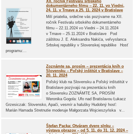
XII. ročník Festivalu srbského
dokumentárneho filmu – 22. 11. vo Viedni,
24. 11. v Trnave a 25. 11. 2024 v Bratislave
Milí priatelia, srdečne vás pozývame na XII.
ročník Festivalu srbského dokumentárneho
filmu – 22.11.2024 vo Viedni – 24.11.2024
v Trnave – 25.11.2024 v Bratislave Pod
záštitou J. E. Aleksandra Nakića, veľvyslanca
Srbskej republiky v Slovenskej republike Hosť
programu:...
Zoznámte sa, prosím – prezentácia kníh o
Slovensku – Poľský inštitút v Bratislave –
20. 11. 2024
Poľský klub na Slovensku a Poľský inštutitút v
Bratislave pozývajú na prezentáciu kníh
o Slovensku ZOZNÁMTE SA, PROSÍM
Weronika Gogola: Ufo nad Bratislavou Łukacz
Grzesiczak: Slovensko, Apači, vesmír a halušky Hudobný hosť:
Marián Hamada Stretnutie moderuje Małgorzata Wojcieszyńska v...
Štefan Packa: Otváram dvere slnku –
výstava obrazov – od 5. 11. do 31. 12. 2024 –