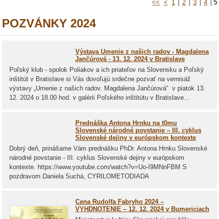
<<
<
1
|
2
|
3
|
4
|
5
POZVÁNKY 2024
Výstava Umenie z našich radov - Magdalena
Jančúrová - 13. 12. 2024 v Bratislave
Poľský klub - spolok Poliakov a ich priateľov na Slovensku a Poľský
inštitút v Bratislave si Vás dovoľujú srdečne pozvať na vernisáž
výstavy „Umenie z našich radov. Magdalena Jančúrová“ v piatok 13.
12. 2024 o 18.00 hod. v galérii Poľského inštitútu v Bratislave...
Prednáška Antona Hrnku na t0mu
Slovenské národné povstanie – III. cyklus
Slovenské dejiny v európskom kontexte
Dobrý deň, prinášame Vám prednášku PhDr. Antona Hrnku Slovenské
národné povstanie - III. cyklus Slovenské dejiny v európskom
kontexte. https://www.youtube.com/watch?v=Uo-I9MNnFBM S
pozdravom Daniela Suchá, CYRILOMETODIADA
Cena Rudolfa Fabryho 2024 –
VYHDNOTENIE – 12. 12. 2024 v Bumericiach