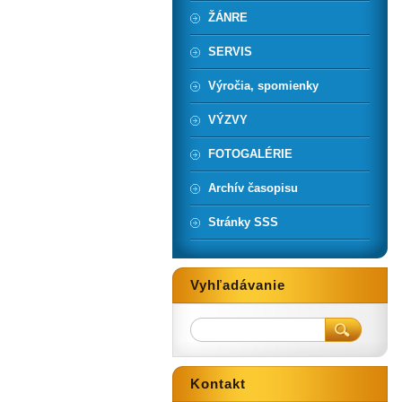
ŽÁNRE
SERVIS
Výročia, spomienky
VÝZVY
FOTOGALÉRIE
Archív časopisu
Stránky SSS
Vyhľadávanie
Kontakt