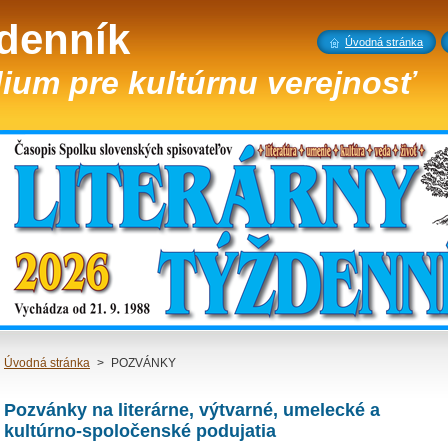
ždenník
Úvodná stránka
ium pre kultúrnu verejnosť
Úvodná stránka
>
POZVÁNKY
Pozvánky na literárne, výtvarné, umelecké a
kultúrno-spoločenské podujatia