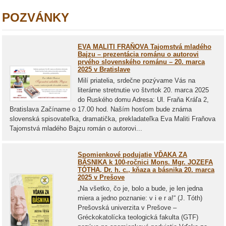
POZVÁNKY
EVA MALITI FRAŇOVA Tajomstvá mladého
Bajzu – prezentácia románu o autorovi
prvého slovenského románu – 20. marca
2025 v Bratislave
Milí priatelia, srdečne pozývame Vás na
literárne stretnutie vo štvrtok 20. marca 2025
do Ruského domu Adresa: Ul. Fraňa Kráľa 2,
Bratislava Začíname o 17.00 hod. Naším hosťom bude známa
slovenská spisovateľka, dramatička, prekladateľka Eva Maliti Fraňova
Tajomstvá mladého Bajzu román o autorovi...
Spomienkové podujatie VĎAKA ZA
BÁSNIKA k 100-ročnici Mons. Mgr. JOZEFA
TÓTHA, Dr. h. c., kňaza a básnika 20. marca
2025 v Prešove
„Na všetko, čo je, bolo a bude, je len jedna
miera a jedno poznanie: v i e r a!“ (J. Tóth)
Prešovská univerzita v Prešove –
Gréckokatolícka teologická fakulta (GTF)