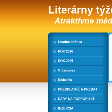
Literárny tý
Atraktívne méd
Úvodná stránka
ROK 2026
ROK 2025
O časopise
Redakcia
PREDPLATNÉ A PREDAJ
DARY NA PODPORU LT
INZERCIA