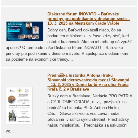
Diskusné fórum INOVATO – Baťovské
princípy pre podnikanie v dnešnom svete –
13. 3. 2025 na Mestskom úrade Vráble
Dobrý deň, Baťovci dokázali niečo, čo sa
podarí len málokomu – v čase krízy rásť, keď
ostatní krachovali. Ako sa ich prístup dá využiť
aj dnes? O tom bude naše Diskusné fórum INOVATO – Baťovské
princípy pre podnikanie v dnešnom svete. V spolupráci s odborníkmi
sa pozrieme na ekonomické trendy,...
Prednáška historika Antona Hrnku
Slovanskí vierozvestcovia medzi Slovanmi
– 13. 2. 2025 v Dome kultúry na ulici Fraňa
Kráľa č. 2 v Bratislave
Ruský dom v Bratislave, Nadácia PRO PATRIA
a CYRILOMETODIADA, o. z., pozývajú na
prednášku historika PhDr. Antona Hrnku,
CSc., Slovanskí vierozvestcovia medzi
Slovanmi v rámci cyklu stretnutí Prechádzky
našou minulosťou. Prednáška sa uskutoční
vo...