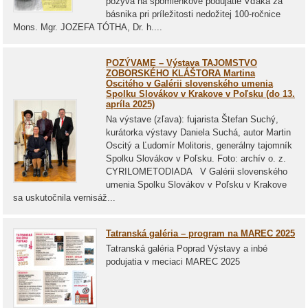
pozýva na spomienkové podujatie Vďaka za
básnika pri príležitosti nedožitej 100-ročnice
Mons. Mgr. JOZEFA TÓTHA, Dr. h....
POZÝVAME – Výstava TAJOMSTVO
ZOBORSKÉHO KLÁŠTORA Martina
Oscitého v Galérii slovenského umenia
Spolku Slovákov v Krakove v Poľsku (do 13.
apríla 2025)
Na výstave (zľava): fujarista Štefan Suchý,
kurátorka výstavy Daniela Suchá, autor Martin
Oscitý a Ľudomír Molitoris, generálny tajomník
Spolku Slovákov v Poľsku. Foto: archív o. z.
CYRILOMETODIADA V Galérii slovenského
umenia Spolku Slovákov v Poľsku v Krakove
sa uskutočnila vernisáž...
Tatranská galéria – program na MAREC 2025
Tatranská galéria Poprad Výstavy a inbé
podujatia v meciaci MAREC 2025