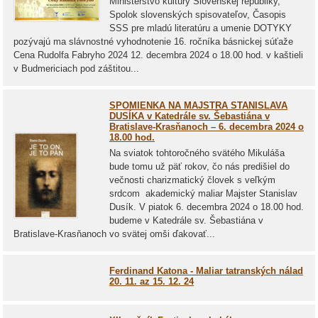
Ministerstvo kultúry Slovenskej republiky,
Spolok slovenských spisovateľov, Časopis
SSS pre mladú literatúru a umenie DOTYKY
pozývajú ma slávnostné vyhodnotenie 16. ročníka básnickej súťaže
Cena Rudolfa Fabryho 2024 12. decembra 2024 o 18.00 hod. v kaštieli
v Budmericiach pod záštitou...
SPOMIENKA NA MAJSTRA STANISLAVA
DUSÍKA v Katedrále sv. Šebastiána v
Bratislave-Krasňanoch – 6. decembra 2024 o
18.00 hod.
Na sviatok tohtoročného svätého Mikuláša
bude tomu už päť rokov, čo nás predišiel do
večnosti charizmatický človek s veľkým
srdcom akademický maliar Majster Stanislav
Dusík. V piatok 6. decembra 2024 o 18.00 hod.
budeme v Katedrále sv. Šebastiána v
Bratislave-Krasňanoch vo svätej omši ďakovať...
Ferdinand Katona - Maliar tatranských nálad
20. 11. az 15. 12. 24