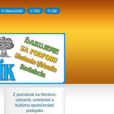
Mapa stránok
RSS
Tlač
Z pozvánok na literárne,
výtvarné, umelecké a
kultúrno-spoločenské
podujatia