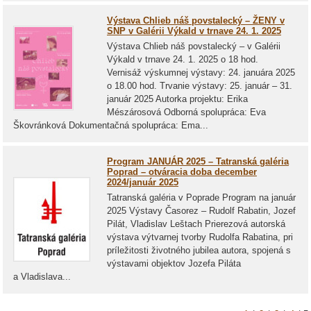
Výstava Chlieb náš povstalecký – ŽENY v
SNP v Galérii Výkald v trnave 24. 1. 2025
Výstava Chlieb náš povstalecký – v Galérii
Výkald v trnave 24. 1. 2025 o 18 hod.
Vernisáž výskumnej výstavy: 24. januára 2025
o 18.00 hod. Trvanie výstavy: 25. január – 31.
január 2025 Autorka projektu: Erika
Mészárosová Odborná spolupráca: Eva
Škovránková Dokumentačná spolupráca: Ema...
Program JANUÁR 2025 – Tatranská galéria
Poprad – otváracia doba december
2024/január 2025
Tatranská galéria v Poprade Program na január
2025 Výstavy Časorez – Rudolf Rabatin, Jozef
Pilát, Vladislav Leštach Prierezová autorská
výstava výtvarnej tvorby Rudolfa Rabatina, pri
príležitosti životného jubilea autora, spojená s
výstavami objektov Jozefa Piláta
a Vladislava...