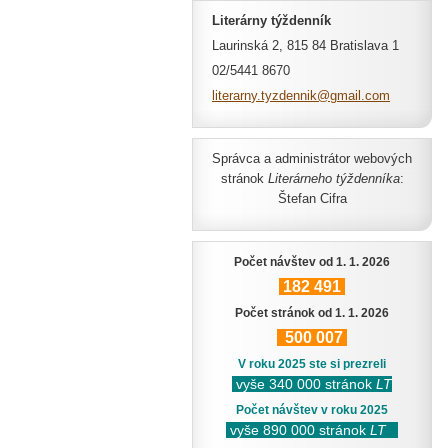
Literárny týždenník
Laurinská 2, 815 84 Bratislava 1
02/5441 8670
literarn
y.tyzden
nik@gmai
l.com
Správca a administrátor webových
stránok
Literárneho týždenníka
:
Štefan Cifra
Počet návštev od 1. 1. 2026
182
491
Počet stránok od 1. 1. 2026
500
007
V roku 2025 ste si prezreli
vyše 340 000 stránok
LT
Počet návštev v roku 2025
vyše 890 000 stránok
LT