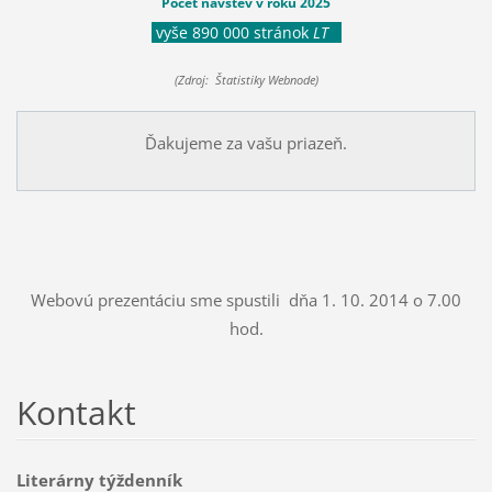
Počet návštev v roku 2025
vyše 890 000 stránok
LT
(Zdroj: Štatistiky Webnode)
Ďakujeme za vašu priazeň.
Webovú prezentáciu sme spustili dňa 1. 10. 2014 o 7.00
hod.
Kontakt
Literárny týždenník