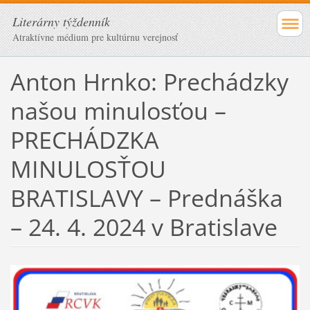
Literárny týždenník
Atraktívne médium pre kultúrnu verejnosť
Anton Hrnko: Prechádzky
našou minulosťou –
PRECHÁDZKA
MINULOSŤOU
BRATISLAVY – Prednáška
– 24. 4. 2024 v Bratislave