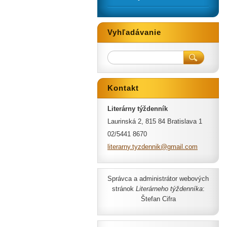
Vyhľadávanie
Kontakt
Literárny týždenník
Laurinská 2, 815 84 Bratislava 1
02/5441 8670
literarn
y.tyzden
nik@gmai
l.com
Správca a administrátor webových
stránok
Literárneho týždenníka
:
Štefan Cifra