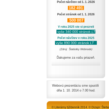
Počet návštev od 1. 1. 2026
182
491
Počet stránok od 1. 1. 2026
500
007
V roku 2025 ste si prezreli
vyše 340 000 stránok
LT
Počet návštev v roku 2025
vyše 890 000 stránok
LT
(Zdroj: Štatistiky Webnode)
Ďakujeme za vašu priazeň.
Webovú prezentáciu sme spustili
dňa 1. 10. 2014 o 7.00 hod.
© Literárny týždenník 2014. © Dizajn: Štefa