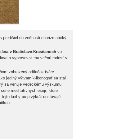
 predišiel do večnosti charizmatický
tiána v Bratislave-Krasňanoch
vo
lava a vyprosovať mu večnú radosť v
a ňom zobrazený odtlačok tváre
ko jediný výtvarník-ikonograf sa stal
torý sa venuje vedeckému výskumu
 série meditatívnych esejí, ktoré
m tejto knihy po prvýkrát dostávajú
tikou.