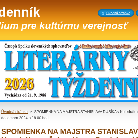
ždenník
Úvodná stránka
ium pre kultúrnu verejnosť
Úvodná stránka
>
SPOMIENKA NA MAJSTRA STANISLAVA DUSÍKA v Katedrále sv. 
decembra 2024 o 18.00 hod.
SPOMIENKA NA MAJSTRA STANISLAV