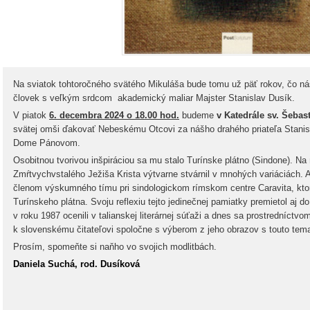
Na sviatok tohtoročného svätého Mikuláša bude tomu už päť rokov, čo nás
človek s veľkým srdcom akademický maliar Majster Stanislav Dusík.
V piatok
6. decembra 2024 o 18.00 hod.
budeme
v Katedrále sv. Šebas
svätej omši ďakovať Nebeskému Otcovi za nášho drahého priateľa Stanis
Dome Pánovom.
Osobitnou tvorivou inšpiráciou sa mu stalo Turínske plátno (Sindone). N
Zmŕtvychvstalého Ježiša Krista výtvarne stvárnil v mnohých variáciách.
A
členom výskumného tímu pri sindologickom rímskom centre Caravita, k
Turínskeho plátna. Svoju reflexiu tejto jedinečnej pamiatky premietol aj do
v roku 1987 ocenili v talianskej literárnej súťaži a dnes sa prostredníctvo
k slovenskému čitateľovi spoločne s výberom z jeho obrazov s touto tema
Prosím, spomeňte si naňho vo svojich modlitbách.
Daniela Suchá, rod. Dusíková