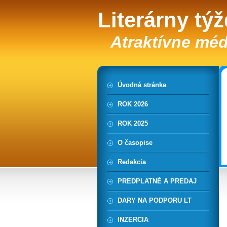
Literárny tý
Atraktívne méd
Úvodná stránka
ROK 2026
ROK 2025
O časopise
Redakcia
PREDPLATNÉ A PREDAJ
DARY NA PODPORU LT
INZERCIA