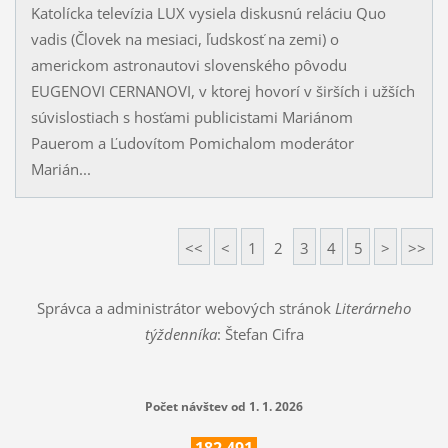
Katolícka televízia LUX vysiela diskusnú reláciu Quo
vadis (Človek na mesiaci, ľudskosť na zemi) o
americkom astronautovi slovenského pôvodu
EUGENOVI CERNANOVI, v ktorej hovorí v širších i užších
súvislostiach s hosťami publicistami Mariánom
Pauerom a Ľudovítom Pomichalom moderátor
Marián...
<<
<
1
2
3
4
5
>
>>
Správca a administrátor webových stránok
Literárneho
týždenníka
: Štefan Cifra
Počet návštev od 1. 1. 2026
182
491