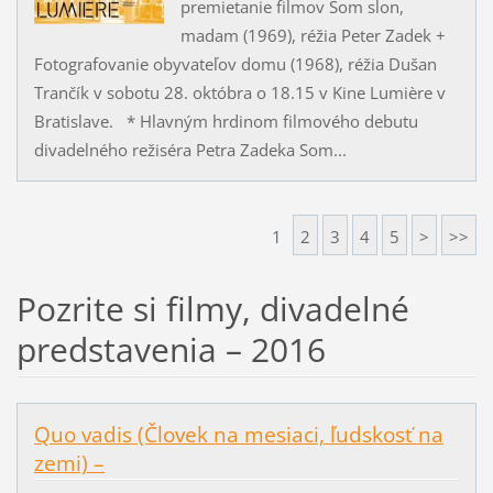
premietanie filmov Som slon,
madam (1969), réžia Peter Zadek +
Fotografovanie obyvateľov domu (1968), réžia Dušan
Trančík v sobotu 28. októbra o 18.15 v Kine Lumière v
Bratislave. * Hlavným hrdinom filmového debutu
divadelného režiséra Petra Zadeka Som...
1
2
3
4
5
>
>>
Pozrite si filmy, divadelné
predstavenia – 2016
Quo vadis (Človek na mesiaci, ľudskosť na
zemi) –