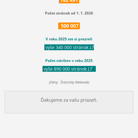
Počet stránok od 1. 1. 2026
500
007
V roku 2025 ste si prezreli
vyše 340 000 stránok
LT
Počet návštev v roku 2025
vyše 890 000 stránok
LT
(Zdroj: Štatistiky Webnode)
Ďakujeme za vašu priazeň.