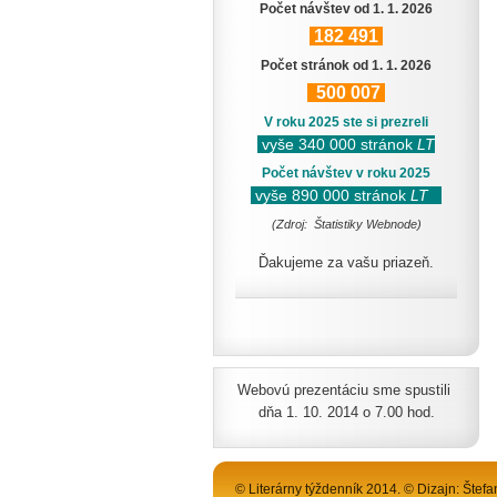
Počet návštev od 1. 1. 2026
182
491
Počet stránok od 1. 1. 2026
500
007
V roku 2025 ste si prezreli
vyše 340 000 stránok
LT
Počet návštev v roku 2025
vyše 890 000 stránok
LT
(Zdroj: Štatistiky Webnode)
Ďakujeme za vašu priazeň.
Webovú prezentáciu sme spustili
dňa 1. 10. 2014 o 7.00 hod.
© Literárny týždenník 2014. © Dizajn: Štefa