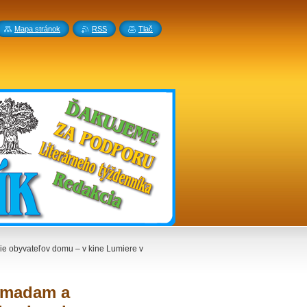
Mapa stránok
RSS
Tlač
ie obyvateľov domu – v kine Lumiere v
, madam a