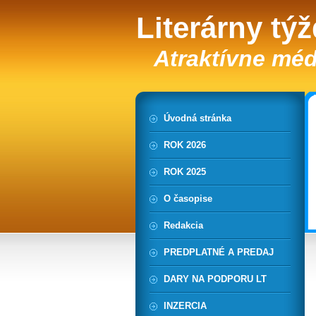
Literárny tý
Atraktívne méd
Úvodná stránka
ROK 2026
ROK 2025
O časopise
Redakcia
PREDPLATNÉ A PREDAJ
DARY NA PODPORU LT
INZERCIA