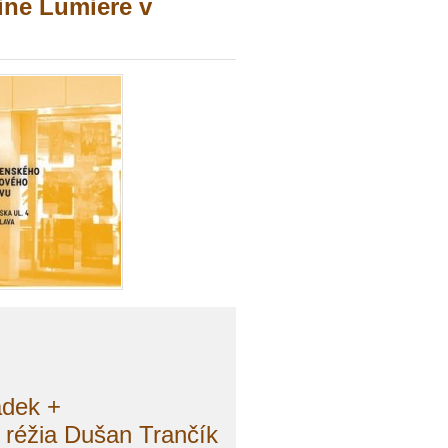
ine Lumiere v
adek +
 réžia Dušan Trančík