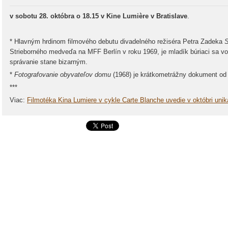
v sobotu 28. októbra o 18.15 v Kine Lumière v Bratislave
.
* Hlavným hrdinom filmového debutu divadelného režiséra Petra Zadeka
Strieborného medveďa na MFF Berlín v roku 1969, je mladík búriaci sa vo
správanie stane bizarným.
*
Fotografovanie obyvateľov domu
(1968) je krátkometrážny dokument od 
***
Viac:
Filmotéka Kina Lumiere v cykle Carte Blanche uvedie v októbri uniká