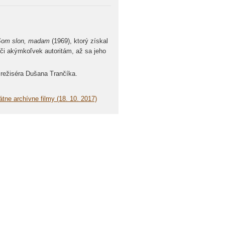
Som slon, madam
(1969), ktorý získal
či akýmkoľvek autoritám, až sa jeho
režiséra Dušana Trančíka.
tne archívne filmy (18. 10. 2017)