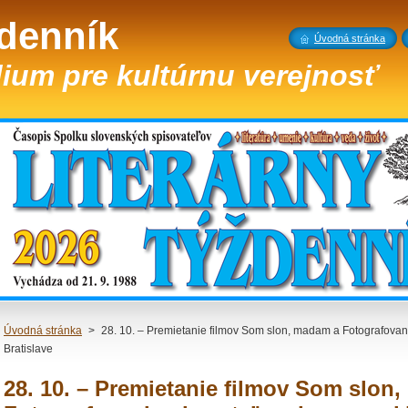
ždenník
Úvodná stránka
ium pre kultúrnu verejnosť
Úvodná stránka
>
28. 10. – Premietanie filmov Som slon, madam a Fotografovan
Bratislave
28. 10. – Premietanie filmov Som slon