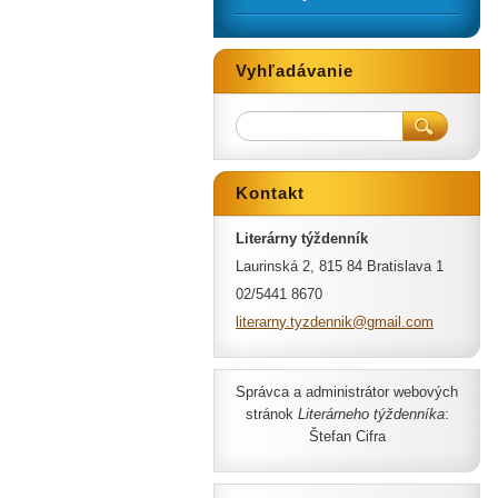
Vyhľadávanie
Kontakt
Literárny týždenník
Laurinská 2, 815 84 Bratislava 1
02/5441 8670
literarn
y.tyzden
nik@gmai
l.com
Správca a administrátor webových
stránok
Literárneho týždenníka
:
Štefan Cifra