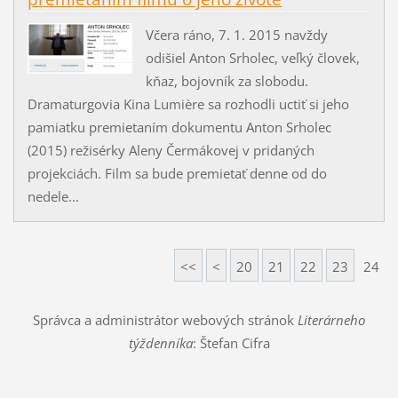
Včera ráno, 7. 1. 2015 navždy
odišiel Anton Srholec, veľký človek,
kňaz, bojovník za slobodu.
Dramaturgovia Kina Lumière sa rozhodli uctiť si jeho
pamiatku premietaním dokumentu Anton Srholec
(2015) režisérky Aleny Čermákovej v pridaných
projekciách. Film sa bude premietať denne od do
nedele...
<<
<
20
21
22
23
24
Správca a administrátor webových stránok
Literárneho
týždenníka
: Štefan Cifra