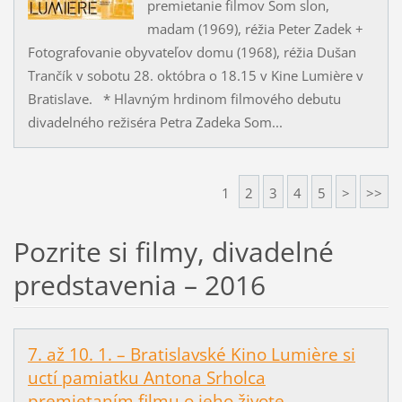
premietanie filmov Som slon,
madam (1969), réžia Peter Zadek +
Fotografovanie obyvateľov domu (1968), réžia Dušan
Trančík v sobotu 28. októbra o 18.15 v Kine Lumière v
Bratislave. * Hlavným hrdinom filmového debutu
divadelného režiséra Petra Zadeka Som...
1
2
3
4
5
>
>>
Pozrite si filmy, divadelné
predstavenia – 2016
7. až 10. 1. – Bratislavské Kino Lumière si
uctí pamiatku Antona Srholca
premietaním filmu o jeho živote