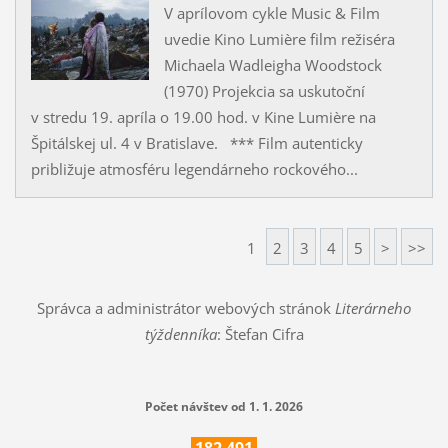
V aprílovom cykle Music & Film
uvedie Kino Lumière film režiséra
Michaela Wadleigha Woodstock
(1970) Projekcia sa uskutoční
v stredu 19. apríla o 19.00 hod. v Kine Lumière na
Špitálskej ul. 4 v Bratislave. *** Film autenticky
približuje atmosféru legendárneho rockového...
1
2
3
4
5
>
>>
Správca a administrátor webových stránok
Literárneho
týždenníka
: Štefan Cifra
Počet návštev od 1. 1. 2026
182
491