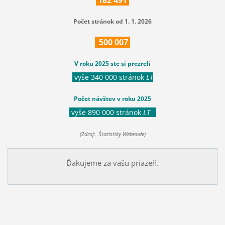
Počet stránok od 1. 1. 2026
500
007
V roku 2025 ste si prezreli
vyše 340 000 stránok
LT
Počet návštev v roku 2025
vyše 890 000 stránok
LT
(Zdroj: Štatistiky Webnode)
Ďakujeme za vašu priazeň.