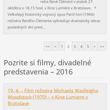
režia René Clément v piatok 27.
októbra o 18.15 hod. v Kine Lumière v Bratislave. *
Veľkolepý historický vojnový opus Paríž horí (1966)
režiséra Reného Clémenta vykresľuje dramatický obraz
posledných dní pred...
<<
<
1
2
3
4
5
>
>>
Pozrite si filmy, divadelné
predstavenia – 2016
19. 4. – Film režiséra Michaela Wadleigha
Woodstock (1970) – v Kine Lumiere v
Bratislave