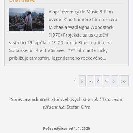
V aprílovom cykle Music & Film
uvedie Kino Lumière film režiséra
Michaela Wadleigha Woodstock
(1970) Projekcia sa uskutoční
v stredu 19. apríla o 19.00 hod. v Kine Lumière na
Špitálskej ul. 4 v Bratislave. *** Film autenticky
približuje atmosféru legendárneho rockového...
1
2
3
4
5
>
>>
Správca a administrátor webových stránok
Literárneho
týždenníka
: Štefan Cifra
Počet návštev od 1. 1. 2026