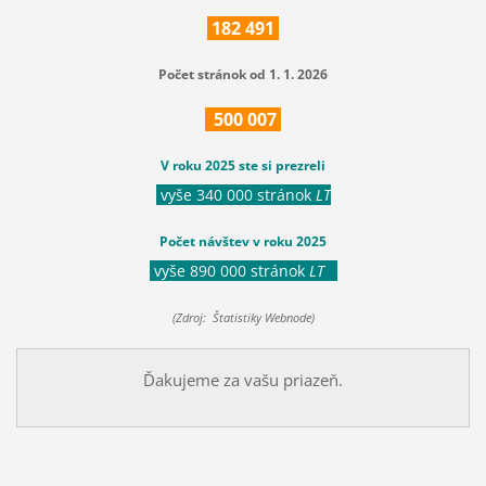
182
491
Počet stránok od 1. 1. 2026
500
007
V roku 2025 ste si prezreli
vyše 340 000 stránok
LT
Počet návštev v roku 2025
vyše 890 000 stránok
LT
(Zdroj: Štatistiky Webnode)
Ďakujeme za vašu priazeň.