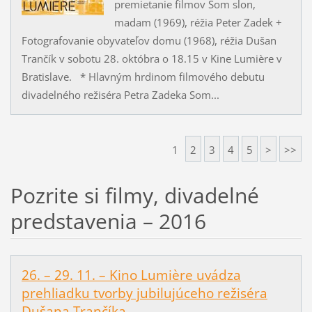
premietanie filmov Som slon,
madam (1969), réžia Peter Zadek +
Fotografovanie obyvateľov domu (1968), réžia Dušan
Trančík v sobotu 28. októbra o 18.15 v Kine Lumière v
Bratislave. * Hlavným hrdinom filmového debutu
divadelného režiséra Petra Zadeka Som...
1
2
3
4
5
>
>>
Pozrite si filmy, divadelné
predstavenia – 2016
26. – 29. 11. – Kino Lumière uvádza
prehliadku tvorby jubilujúceho režiséra
Dušana Trančíka