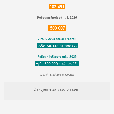
182
491
Počet stránok od 1. 1. 2026
500
007
V roku 2025 ste si prezreli
vyše 340 000 stránok
LT
Počet návštev v roku 2025
vyše 890 000 stránok
LT
(Zdroj: Štatistiky Webnode)
Ďakujeme za vašu priazeň.