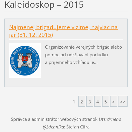
Kaleidoskop – 2015
Najmenej brigádujeme v zime, najviac na
jar (31. 12. 2015)
Organizovanie verejných brigád alebo
pomoc pri udržiavaní poriadku
a príjemného vzhľadu je...
1
2
3
4
5
>
>>
Správca a administrátor webových stránok
Literárneho
týždenníka
: Štefan Cifra