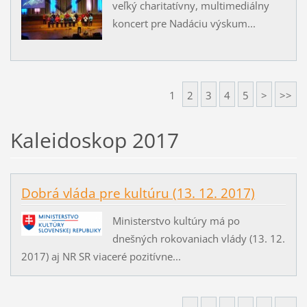
veľký charitatívny, multimediálny
koncert pre Nadáciu výskum...
1
2
3
4
5
>
>>
Kaleidoskop 2017
Dobrá vláda pre kultúru (13. 12. 2017)
Ministerstvo kultúry má po
dnešných rokovaniach vlády (13. 12.
2017) aj NR SR viaceré pozitívne...