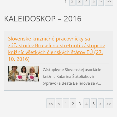
1
2
3
4
5
>
>>
KALEIDOSKOP – 2016
Slovenské knižničné pracovníčky sa
zúčastnili v Bruseli na stretnutí zástupcov
knižníc všetkých členských štátov EÚ (27.
10. 2016)
Zástupkyne Slovenskej asociácie
knižníc Katarína Šušoliaková
(vpravo) a Beáta Bellérová sa v...
<<
<
1
2
3
4
5
>
>>