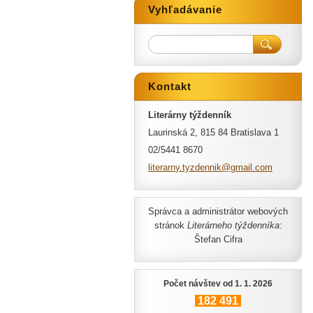
Vyhľadávanie
Kontakt
Literárny týždenník
Laurinská 2, 815 84 Bratislava 1
02/5441 8670
literarn
y.tyzden
nik@gmai
l.com
Správca a administrátor webových
stránok
Literárneho týždenníka
:
Štefan Cifra
Počet návštev od 1. 1. 2026
182
491