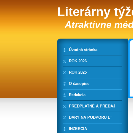
Literárny tý
Atraktívne méd
Úvodná stránka
ROK 2026
ROK 2025
O časopise
Redakcia
PREDPLATNÉ A PREDAJ
DARY NA PODPORU LT
INZERCIA