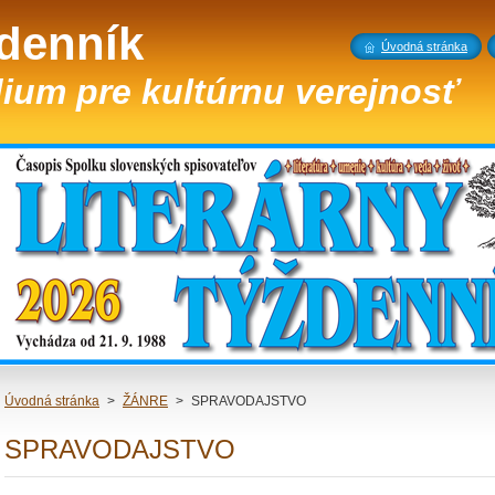
ždenník
Úvodná stránka
ium pre kultúrnu verejnosť
Úvodná stránka
>
ŽÁNRE
>
SPRAVODAJSTVO
SPRAVODAJSTVO