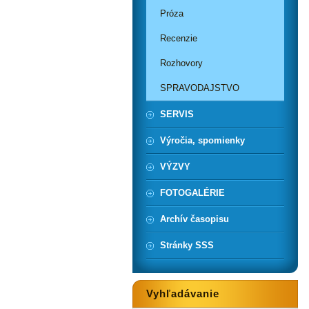
Próza
Recenzie
Rozhovory
SPRAVODAJSTVO
SERVIS
Výročia, spomienky
VÝZVY
FOTOGALÉRIE
Archív časopisu
Stránky SSS
Vyhľadávanie