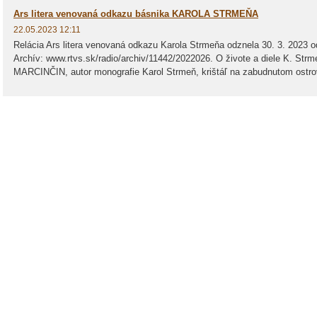
Ars litera venovaná odkazu básnika KAROLA STRMEŇA
22.05.2023 12:11
Relácia Ars litera venovaná odkazu Karola Strmeňa odznela 30. 3. 2023 o
Archív: www.rtvs.sk/radio/archiv/11442/2022026. O živote a diele K. Strm
MARCINČIN, autor monografie Karol Strmeň, krištáľ na zabudnutom ostrov