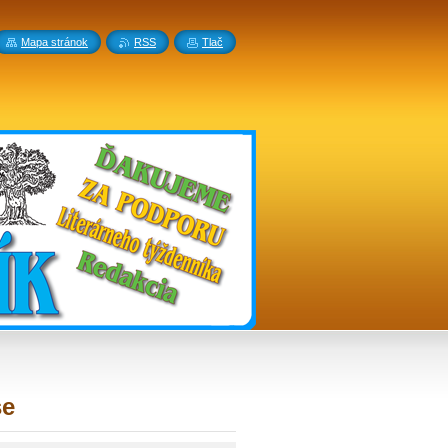
Mapa stránok
RSS
Tlač
se