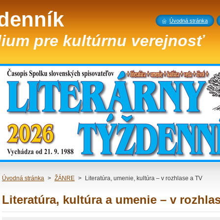
ždenník
Úvodná stránka
ium pre kultúrnu verejnosť
Úvodná stránka
>
ŽÁNRE
>
Literatúra, umenie, kultúra – v rozhlase a TV
Literatúra, kultúra a umenie – v rozhla