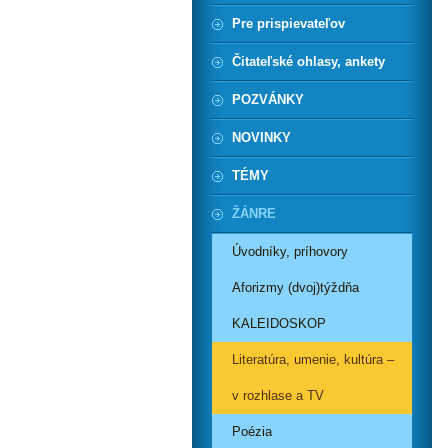
Pre prispievateľov
Čitateľské ohlasy, ankety
POZVÁNKY
NOVINKY
TÉMY
ŽÁNRE
Úvodníky, príhovory
Aforizmy (dvoj)týždňa
KALEIDOSKOP
Literatúra, umenie, kultúra –
v rozhlase a TV
Poézia