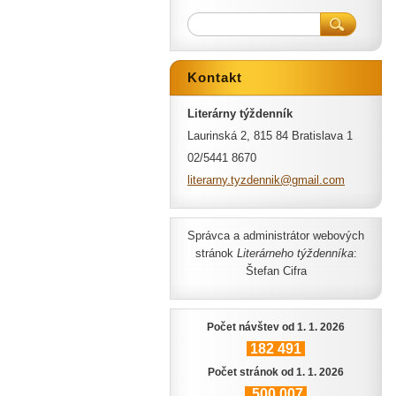
Kontakt
Literárny týždenník
Laurinská 2, 815 84 Bratislava 1
02/5441 8670
literarn
y.tyzden
nik@gmai
l.com
Správca a administrátor webových
stránok
Literárneho týždenníka
:
Štefan Cifra
Počet návštev od 1. 1. 2026
182
491
Počet stránok od 1. 1. 2026
500
007