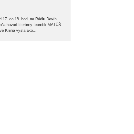
d 17. do 18. hod. na Rádiu Devín
eňa hovorí literárny teoretik MATÚŠ
e Kniha vyšla ako...