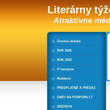
Literárny tý
Atraktívne méd
Úvodná stránka
ROK 2026
ROK 2025
O časopise
Redakcia
PREDPLATNÉ A PREDAJ
DARY NA PODPORU LT
INZERCIA