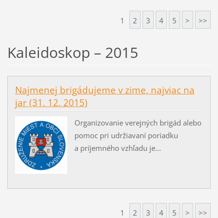
1
2
3
4
5
>
>>
Kaleidoskop – 2015
Najmenej brigádujeme v zime, najviac na
jar (31. 12. 2015)
Organizovanie verejných brigád alebo
pomoc pri udržiavaní poriadku
a príjemného vzhľadu je...
1
2
3
4
5
>
>>