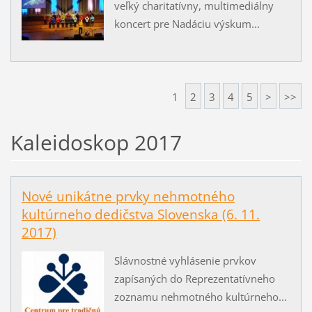
veľký charitatívny, multimediálny
koncert pre Nadáciu výskum...
1
2
3
4
5
>
>>
Kaleidoskop 2017
Nové unikátne prvky nehmotného
kultúrneho dedičstva Slovenska (6. 11.
2017)
Slávnostné vyhlásenie prvkov
zapísaných do Reprezentatívneho
zoznamu nehmotného kultúrneho...