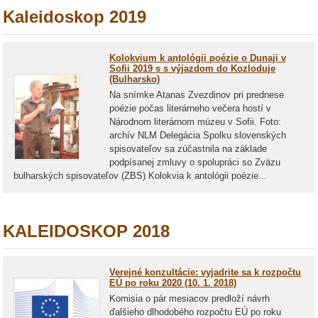
Kaleidoskop 2019
Kolokvium k antológii poézie o Dunaji v
Sofii 2019 s s výjazdom do Kozloduje
(Bulharsko)
Na snímke Atanas Zvezdinov pri prednese
poézie počas literárneho večera hostí v
Národnom literárnom múzeu v Sofii. Foto:
archív NLM Delegácia Spolku slovenských
spisovateľov sa zúčastnila na základe
podpísanej zmluvy o spolupráci so Zväzu
bulharských spisovateľov (ZBS) Kolokvia k antológii poézie...
KALEIDOSKOP 2018
Verejné konzultácie: vyjadrite sa k rozpočtu
EÚ po roku 2020 (10. 1. 2018)
Komisia o pár mesiacov predloží návrh
ďalšieho dlhodobého rozpočtu EÚ po roku