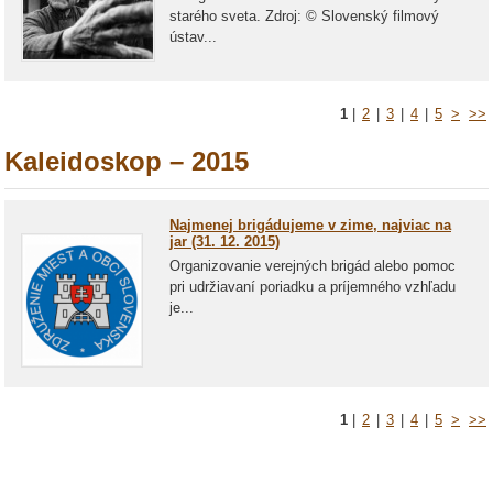
starého sveta. Zdroj: © Slovenský filmový
ústav...
1
|
2
|
3
|
4
|
5
>
>>
Kaleidoskop – 2015
Najmenej brigádujeme v zime, najviac na
jar (31. 12. 2015)
Organizovanie verejných brigád alebo pomoc
pri udržiavaní poriadku a príjemného vzhľadu
je...
1
|
2
|
3
|
4
|
5
>
>>