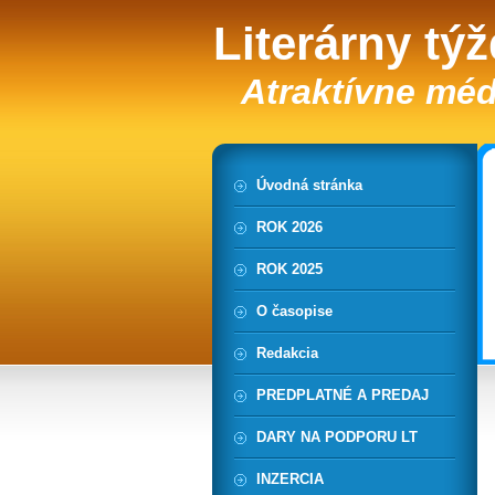
Literárny tý
Atraktívne méd
Úvodná stránka
ROK 2026
ROK 2025
O časopise
Redakcia
PREDPLATNÉ A PREDAJ
DARY NA PODPORU LT
INZERCIA