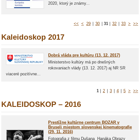
2020, ktorý je známy...
<<
<
29
|
30
|
31
|
32
|
33
>
>>
Kaleidoskop 2017
Dobrá vláda pre kultúru (13. 12. 2017)
Ministerstvo kultúry má po dnešných
rokovaniach vlády (13. 12. 2017) aj NR SR
viaceré pozitívne...
1
|
2
|
3
|
4
|
5
>
>>
KALEIDOSKOP – 2016
Prestížne kultúrne centrum BOZAR v
Bruseli miestom slovenskej kinematografie
(29. 11. 2016)
Fotografia z filmu Dušana Hanáka Obrazy