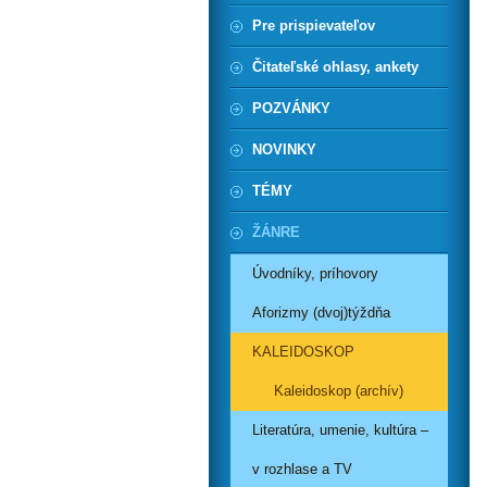
Pre prispievateľov
Čitateľské ohlasy, ankety
POZVÁNKY
NOVINKY
TÉMY
ŽÁNRE
Úvodníky, príhovory
Aforizmy (dvoj)týždňa
KALEIDOSKOP
Kaleidoskop (archív)
Literatúra, umenie, kultúra –
v rozhlase a TV