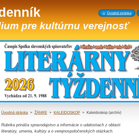
ždenník
Úvodná stránka
ium pre kultúrnu verejnosť
Úvodná stránka
>
ŽÁNRE
>
KALEIDOSKOP
>
Kaleidoskop (archív)
Rubrika prináša spravodajstvo a informácie o udalostiach z oblasti
literatúry, umenia, kultúry a o verejnospoločenských otázkach.