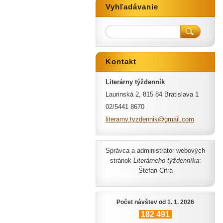
Vyhľadávanie
Kontakt
Literárny týždenník
Laurinská 2, 815 84 Bratislava 1
02/5441 8670
literarn
y.tyzden
nik@gmai
l.com
Správca a administrátor webových
stránok
Literárneho týždenníka
:
Štefan Cifra
Počet návštev od 1. 1. 2026
182
491