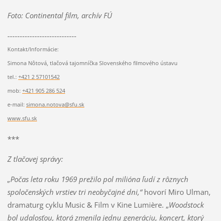
Foto: Continental film, archív FÚ
----------------------------
Kontakt/Informácie:
Simona Nôtová, tlačová tajomníčka Slovenského filmového ústavu
tel.:
+421 2 57101542
mob:
+421 905 286 524
e-mail:
simona.notova@sfu.sk
www.sfu.sk
***
Z tlačovej správy:
„Počas leta roku 1969 prežilo pol milióna ľudí z rôznych
spoločenských vrstiev tri neobyčajné dni,“
hovorí Miro Ulman,
dramaturg cyklu Music & Film v Kine Lumière. „
Woodstock
bol udalosťou, ktorá zmenila jednu generáciu, koncert, ktorý