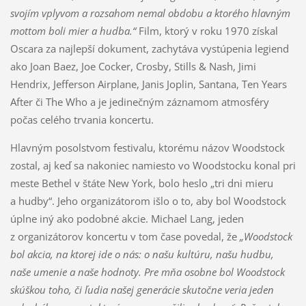
svojím vplyvom a rozsahom nemal obdobu a ktorého hlavným
mottom boli mier a hudba.“
Film, ktorý v roku 1970 získal
Oscara za najlepší dokument, zachytáva vystúpenia legiend
ako Joan Baez, Joe Cocker, Crosby, Stills & Nash, Jimi
Hendrix, Jefferson Airplane, Janis Joplin, Santana, Ten Years
After či The Who a je jedinečným záznamom atmosféry
počas celého trvania koncertu.
Hlavným posolstvom festivalu, ktorému názov Woodstock
zostal, aj keď sa nakoniec namiesto vo Woodstocku konal pri
meste Bethel v štáte New York, bolo heslo „tri dni mieru
a hudby“. Jeho organizátorom išlo o to, aby bol Woodstock
úplne iný ako podobné akcie. Michael Lang, jeden
z organizátorov koncertu v tom čase povedal, že
„Woodstock
bol akcia, na ktorej ide o nás: o našu kultúru, našu hudbu,
naše umenie a naše hodnoty. Pre mňa osobne bol Woodstock
skúškou toho, či ľudia našej generácie skutočne veria jeden