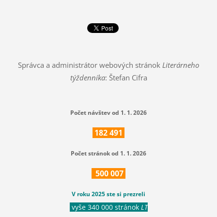
Správca a administrátor webových stránok
Literárneho
týždenníka
: Štefan Cifra
Počet návštev od 1. 1. 2026
182
491
Počet stránok od 1. 1. 2026
500
007
V roku 2025 ste si prezreli
vyše 340 000 stránok
LT