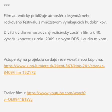
***
Film autenticky približuje atmosféru legendárneho
rockového festivalu s množstvom vynikajúcich hudobníkov.
Diváci uvidia remastrovaný režisérsky zostrih filmu k 40.
výročiu koncertu z roku 2009 s novým DD5.1 audio mixom.
Vstupenky na projekciu sa dajú rezervovať alebo kúpiť na:
https://www.kino-lumiere.sk/
klient-863/kino-241/stranka-
8409/film-152172
Trailer filmu:
https://www.youtube.com/watch?
v=Ok9941BTzVg