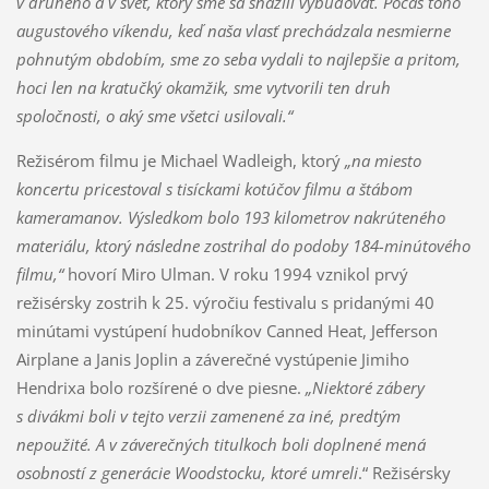
v druhého a v svet, ktorý sme sa snažili vybudovať. Počas toho
augustového víkendu, keď naša vlasť prechádzala nesmierne
pohnutým obdobím, sme zo seba vydali to najlepšie a pritom,
hoci len na kratučký okamžik, sme vytvorili ten druh
spoločnosti, o aký sme všetci usilovali.“
Režisérom filmu je Michael Wadleigh, ktorý
„na miesto
koncertu pricestoval s tisíckami kotúčov filmu a štábom
kameramanov. Výsledkom bolo 193 kilometrov nakrúteného
materiálu, ktorý následne zostrihal do podoby 184-minútového
filmu,“
hovorí Miro Ulman. V roku 1994 vznikol prvý
režisérsky zostrih k 25. výročiu festivalu s pridanými 40
minútami vystúpení hudobníkov Canned Heat, Jefferson
Airplane a Janis Joplin a záverečné vystúpenie Jimiho
Hendrixa bolo rozšírené o dve piesne.
„Niektoré zábery
s divákmi boli v tejto verzii zamenené za iné, predtým
nepoužité. A v záverečných titulkoch boli doplnené mená
osobností z generácie Woodstocku, ktoré umreli
.“ Režisérsky