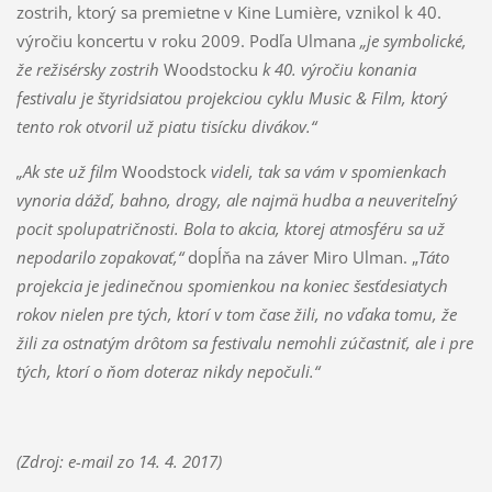
zostrih, ktorý sa premietne v Kine Lumière, vznikol k 40.
výročiu koncertu v roku 2009. Podľa Ulmana
„je symbolické,
že režisérsky zostrih
Woodstocku
k 40. výročiu konania
festivalu je štyridsiatou projekciou cyklu Music & Film, ktorý
tento rok otvoril už piatu tisícku divákov.“
„Ak ste už film
Woodstock
videli, tak sa vám v spomienkach
vynoria dážď, bahno, drogy, ale najmä hudba a neuveriteľný
pocit spolupatričnosti. Bola to akcia, ktorej atmosféru sa už
nepodarilo zopakovať,“
dopĺňa na záver Miro Ulman. „
Táto
projekcia je jedinečnou spomienkou na koniec šesťdesiatych
rokov nielen pre tých, ktorí v tom čase žili, no vďaka tomu, že
žili za ostnatým drôtom sa festivalu nemohli zúčastniť, ale i pre
tých, ktorí o ňom doteraz nikdy nepočuli.“
(Zdroj: e-mail zo 14. 4. 2017)