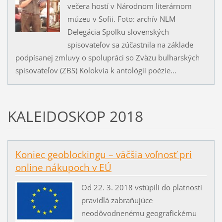
večera hostí v Národnom literárnom
múzeu v Sofii. Foto: archív NLM
Delegácia Spolku slovenských
spisovateľov sa zúčastnila na základe
podpísanej zmluvy o spolupráci so Zväzu bulharských
spisovateľov (ZBS) Kolokvia k antológii poézie...
KALEIDOSKOP 2018
Koniec geoblockingu – väčšia voľnosť pri
online nákupoch v EÚ
Od 22. 3. 2018 vstúpili do platnosti
pravidlá zabraňujúce
neodôvodnenému geografickému